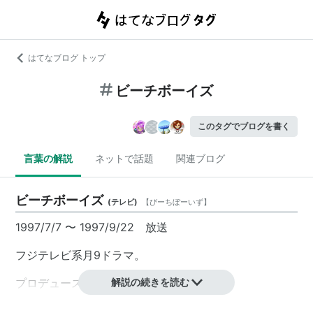
はてなブログ トップ
ビーチボーイズ
このタグでブログを書く
言葉の解説
ネットで話題
関連ブログ
ビーチボーイズ
(
テレビ
)
【
びーちぼーいず
】
1997/7/7 〜 1997/9/22 放送
フジテレビ系月9ドラマ。
プロデュース・
亀山千広
解説の続きを読む
、
高井一郎
脚本 岡田惠和