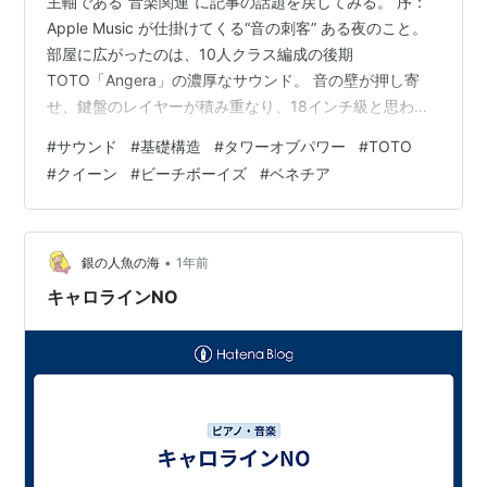
主軸である”音楽関連”に記事の話題を戻してみる。 序：
Apple Music が仕掛けてくる“音の刺客” ある夜のこと。
部屋に広がったのは、10人クラス編成の後期
TOTO「Angera」の濃厚なサウンド。 音の壁が押し寄
せ、鍵盤のレイヤーが積み重なり、18インチ級と思われ
る巨大フロアタムが空気そのものを揺らす。 その直後、
#
サウンド
#
基礎構造
#
タワーオブパワー
#
TOTO
Appleは畳みかけるように Tower of Power「You’re Still
#
クイーン
#
ビーチボーイズ
#
ベネチア
a Young Man (Edit)」 を放り込んでくる。 ・・・この瞬
間、音楽脳が迷宮入りした。 なぜかというと、タワパ
（タワー・オブ・パワー：以下タワパ）のこの曲は “ある
一点” をき…
•
銀の人魚の海
1年前
キャロラインNO