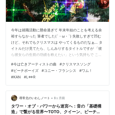
今年は就職活動に懸命過ぎて 年末年始のことを考える余
裕すらなかった 筆者でした(´・ω・`) 失敗しすぎて凹む
けど、それでもクリスマスは やってくるものだなぁ… タ
イトルだけ見てたら、しんみりするタイトルですが 「彼
ら彼女らの生前の功績を称えたい」という気持ちで この
記事を作成いたしました。 今年亡くなったアーティスト
#
今は亡きアーティストの曲
#
クリスマスソング
さんの曲 アメリカからもう一人 今年じゃないけど… 日本
#
ビーチボーイズ
#
コニー・フランシス
#
ワム！
のアーティストは2人 やはり、これは外せない。 令和の
#
KAN
#
L⇔R
今は？ 締め。 今年亡くなったアーティストさんの曲 2人
居ましたね。日本人ではないけど… youtu.be The Beach
Boys - 「Little Saint …
•
尋常北のいわしノート
8ヶ月前
タワー・オブ・パワーから迷宮へ：音の「基礎構
造」で繋がる世界〜TOTO、クイーン、ビーチ・