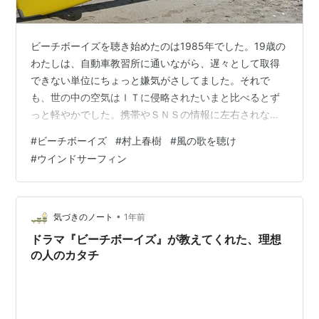
ビーチボーイズを聴き始めたのは1985年でした。19歳の
わたしは、自動車教習所に通いながら、遅々として取得
できない単位にちょっと嫌気がさしてました。それで
も、世の中の空気はＩＴに侵略されたいまと比べるとず
っと軽やかでした。携帯やＳＮＳの情報に左右されない
社会。時代はバブルに向かってます。大した根拠もない
#
ビーチボーイズ
#
村上春樹
#
風の歌を聴け
のに、わたしは明るい未来を感じてました。ビーチボー
#
ウインドサーフィン
イズを聴くきっかけを作ったのは、村上春樹の「風の歌
を聴け」を読んだことです。山口から上京した大学の友
だちが、村上春樹をこよなく愛し、「是非、これを読ん
でみろよ！」と、言って渡された本です。 風の歌を聴け
•
気づきのノート
1年前
[ 村上 春樹 ]価格:1430円(202…
ドラマ『ビーチボーイズ』が教えてくれた、理想
の人のカタチ