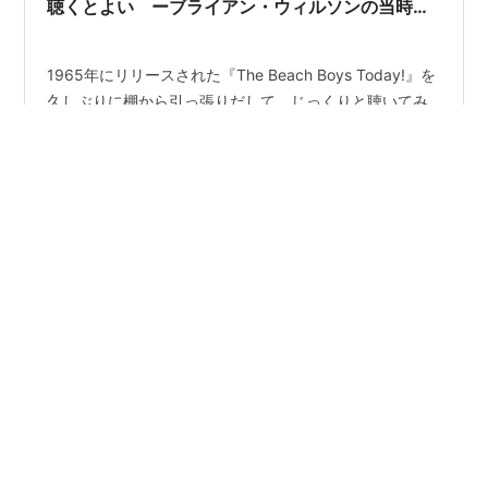
聴くとよい ーブライアン・ウィルソンの当時の
心境について
1965年にリリースされた『The Beach Boys Today!』を
久しぶりに棚から引っ張りだして、じっくりと聴いてみ
ました。『Pet Sounds』以外でビーチ・ボーイズの音楽
を聴くのは、正直に申し上げてとても久々でした。
（『Love & Mercy』が入ったブライアン・ウィルソンの
ソロアルバムは時々聴きますが。） 仕事終わりの午後11
#
The Beach Boys
#
ビーチ・ボーイズ
時過ぎ。この時間帯にこの頃の彼らのアルバムを聴くこ
#
ビーチボーイズ
#
ブライアン・ウィルソン
とは少し不自然なように思えましたが、全然そんなこと