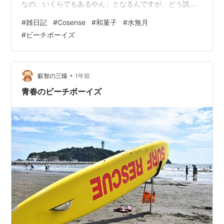
なの、いくらでもあるやん」となるんですが、どう説明
したものかわかりませんけど、これが独特の使用感でお
#
雑日記
#
Cosense
#
和菓子
#
水無月
もしろいんですよ。 かつてはScrapboxという名前でし
#
ビーチボーイズ
た。こっちの名前の方がよかったな。（これをつくった
増井俊之という人もおもしろそう） scrapbox.io これを
使って、街の化石の情報をまとめてみようかと思ってま
す。思っているだけで、実際には全然できてませんけ
•
叡智の三猿
1年前
ど。自分が見たものだ…
青春のビーチボーイズ