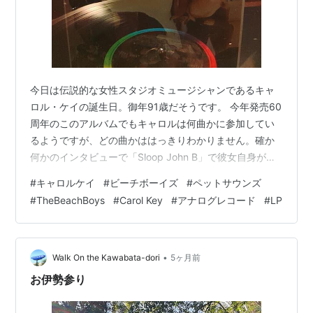
今日は伝説的な女性スタジオミュージシャンであるキャ
ロル・ケイの誕生日。御年91歳だそうです。 今年発売60
周年のこのアルバムでもキャロルは何曲かに参加してい
るようですが、どの曲かははっきりわかりません。確か
何かのインタビューで「Sloop John B」で彼女自身がベ
ースを弾いたと言っていた覚えがあります。アルバムに
#
キャロルケイ
#
ビーチボーイズ
#
ペットサウンズ
はベーシストとしてキャロルの他にレイ・ポールマンも
#
TheBeachBoys
#
Carol Key
#
アナログレコード
#
LP
参加しており、ブライアン・ウイルソン自身も1曲弾いて
いたはず。キャロルは数曲で、ギターも弾いているらし
いです。 それにしても1966年は同年来日したビートルズ
「リボルバー」といい、ディラン「ブロンド・オン・ブ
•
Walk On the Kawabata-dori
5ヶ月前
ロンド」といい、時代を画…
お伊勢参り