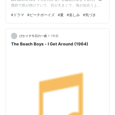
康的で肌が焼けていて、目が大きくて、海が似合うよう
な人。 「そんな人って芸能人でいうと誰だろう？」と、
#
ドラマ
#
ビーチボーイズ
#
夏
#
楽しみ
#
気づき
推し探しが突然始まりました。 木村拓哉、竹野内豊、坂
口憲二… いろいろ調べていくうちに、竹野内豊の若い頃
の写真を見て「こんなにカッコよかったんだ」と気にな
•
り始めました。 その流れで、ずっとNetflixのマイリスト
ぴかイチ今日の一曲
1年前
に入れていた『ビーチボーイズ』を見てみることにしま
The Beach Boys - I Get Around (1964)
した。 最初は「顔が見たいから…