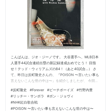
こんばんは、ジオ・ジーノです。 大谷選手へ、MLB日本
人選手44試合連続出塁の新記録達成おめでとう！ 目指
せ！テッド・ウィリアムズの84！（あと40試合…） さ
て、昨日は反町隆史さんの、 『POISON 〜言いたい事も
言えないこんな世の中は〜』を紹介しましたが、 今回は
『Forever』を紹介したいと思います。 反町隆史 with
#
反町隆史
#
Forever
#
ビーチボーイズ
#
竹野内豊
Richie Sambora『Forever』シングルジャケット
#
リッチー・サンボラ
#
ボン・ジョヴィ
www.youtube.com
#
NHK紅白歌合戦
#
POISON 〜言いたい事も言えないこんな世の中は〜