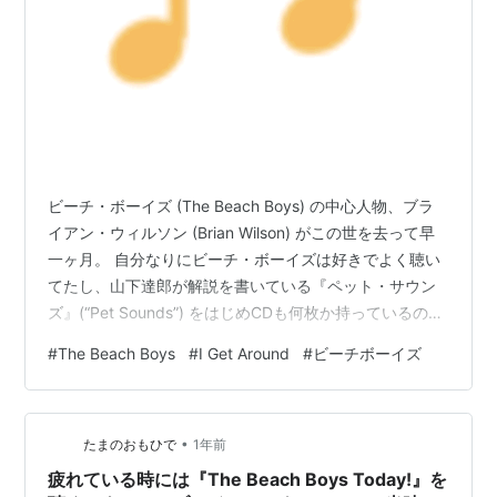
ビーチ・ボーイズ (The Beach Boys) の中心人物、ブラ
イアン・ウィルソン (Brian Wilson) がこの世を去って早
一ヶ月。 自分なりにビーチ・ボーイズは好きでよく聴い
てたし、山下達郎が解説を書いている『ペット・サウン
ズ』(“Pet Sounds”) をはじめCDも何枚か持っているの
で、ブライアンの訃報を耳にした時、何かしら反応した
#
The Beach Boys
#
I Get Around
#
ビーチボーイズ
かったが、何を書けばいいのか決めかねていた。 代表曲
は 『サーフィンU.S.A.』(“Surfin' U.S.A.”)、アルバム『ペ
ット・サウンズ』は歴史的名盤といった、どこにでも載
•
ってるような内容は必要ないし、なんか書くにしても、
たまのおもひで
1年前
山下達郎の解説…
疲れている時には『The Beach Boys Today!』を