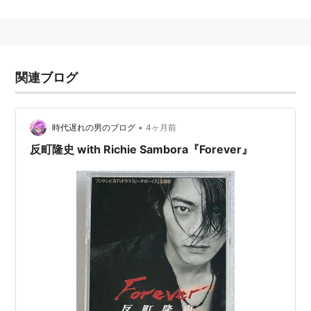
反町隆史、竹野内豊、広末涼子、秋本祐希、マイク眞
木、稲森いずみ、原沙知絵、平賀雅臣、
武野功雄
、
川岡
大次郎
、佐藤仁美、辻香緒里
関連ブログ
反町隆史 with Richie Sambora（リッチー・サンボラ）
「Forever」
•
時代遅れの男のブログ
4ヶ月前
音楽 武部聡志
反町隆史 with Richie Sambora『Forever』
参照
竹野内豊、GTO(反町隆史)、広末涼子、
稲森いずみ
、
マ
イク真木
・・・
ビーチボーイズ
(
音楽
)
【
びーちぼーいず
】
バンド。
→ビーチ・ボーイズ