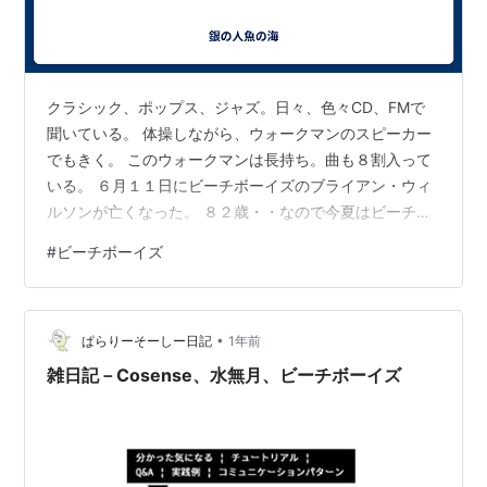
クラシック、ポップス、ジャズ。日々、色々CD、FMで
聞いている。 体操しながら、ウォークマンのスピーカー
でもきく。 このウォークマンは長持ち。曲も８割入って
いる。 ６月１１日にビーチボーイズのブライアン・ウィ
ルソンが亡くなった。 ８２歳・・なので今夏はビーチボ
ーイズをよく聴いた。 ２日の朝日新聞に追悼記事が載っ
#
ビーチボーイズ
た。 好きな「キャロラインNO」の歌詞をネットから拝
借。 初めドラム系、太鼓？の音がなる。 不思議な歌詞で
もある。５９年前の曲。 Songwriters: WILSON, BRIAN
•
DOUGLAS / ASHER, TONYlyrics c Universal Music
ぱらりーそーしー日記
1年前
Publis…
雑日記－Cosense、水無月、ビーチボーイズ