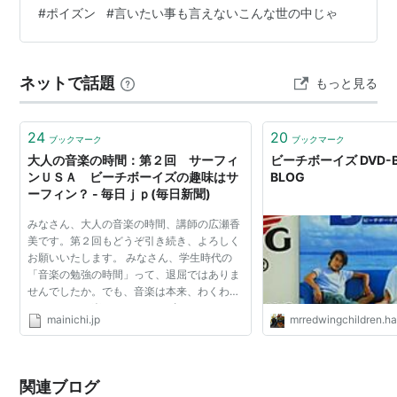
#
ポイズン
#
言いたい事も言えないこんな世の中じゃ
ネットで話題
もっと見る
24
20
ブックマーク
ブックマーク
大人の音楽の時間：第２回 サーフィ
ビーチボーイズ DVD-B
ンＵＳＡ ビーチボーイズの趣味はサ
BLOG
ーフィン？ - 毎日ｊｐ(毎日新聞)
みなさん、大人の音楽の時間、講師の広瀬香
美です。第２回もどうぞ引き続き、よろしく
お願いいたします。 みなさん、学生時代の
「音楽の勉強の時間」って、退屈ではありま
せんでしたか。でも、音楽は本来、わくわ
く、どきどき楽しいもののはず。だからこ
mainichi.jp
mrredwingchildren.ha
そ、みなさまに、一緒に楽しく「音楽の勉
強」のやり直しを提供する...
関連ブログ