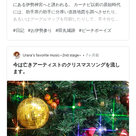
にある伊勢神宮へと誘われる。 カーナビ以前の原始時代
には、助手席の助手に分厚い道路地図を調べさせたり、
あるいはグーグルマップを印刷したりして、不十分な道
案内にミスリードされてイライラしたものである。やが
#
日記
#
お伊勢参り
#
田丸城跡
#
ビーチボーイズ
て少し近代に近づくと、スマホのカーナビを駆使して目
的地を目指したものであるが、やはり製品としてのナビ
の親切さはレベチであることに今更ながら気づかされる
•
のである。 新名神と伊勢道の道すがら２回ほどサービス
Urara's favorite music~2nd stage~
7ヶ月前
エリアでの休憩を挟み、最初に訪れたのは外宮。 日曜午
今は亡きアーティストのクリスマスソングを流し
後ではあるが、すべての神社の上に位置する最高位…
ます。