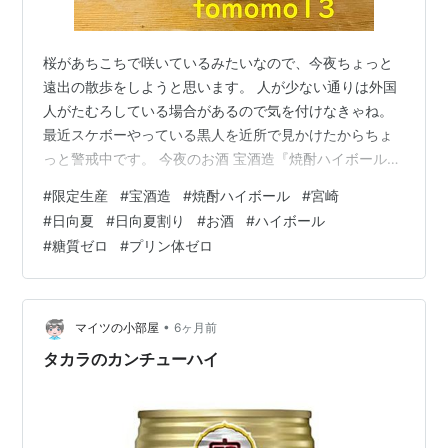
桜があちこちで咲いているみたいなので、今夜ちょっと
遠出の散歩をしようと思います。 人が少ない通りは外国
人がたむろしている場合があるので気を付けなきゃね。
最近スケボーやっている黒人を近所で見かけたからちょ
っと警戒中です。 今夜のお酒 宝酒造『焼酎ハイボール
宮崎産日向夏割り』です。 たまに買う、この焼酎ハイボ
#
限定生産
#
宝酒造
#
焼酎ハイボール
#
宮崎
ール。 個人的に外れがない味ばかり登場しているので新
#
日向夏
#
日向夏割り
#
お酒
#
ハイボール
しい味が出ているとつい買っちゃう。 ビールより安いの
#
糖質ゼロ
#
プリン体ゼロ
でオススメ。 リンク 『焼酎ハイボール 宮崎産日向夏割
り』は糖質ゼロ、プリン体ゼロ、甘味料ゼロの焼酎ハイ
ボールから爽やかな香りとほどよい酸味が特徴の宮崎産
日向夏割りが限定で発売中です。 …
•
マイツの小部屋
6ヶ月前
タカラのカンチューハイ