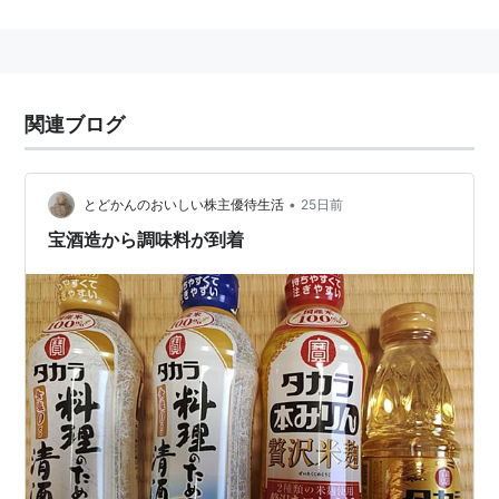
びに販売などをおこなう会社。
1842年（天保13年）創業の酒造会社「寳酒造」の流れ
をくむ。
2002年(平成14年)4月、「寳酒造」の持株会社化による
関連ブログ
宝ホールディングス
発足に伴い100%出資子会社として
設立。
清酒松竹梅が有名だが、タカラcanチューハイ、タカラ
•
とどかんのおいしい株主優待生活
25日前
本みりんなども出している。
宝酒造から調味料が到着