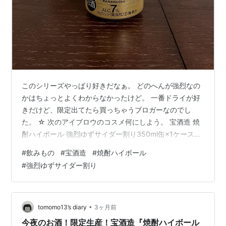
このシリーズやっぱり好きだなぁ。 どのへんが強烈なの
かはちょっとよくわからなかったけど。 一番ドライが好
きだけど、限定出てたら買っちゃうブロガーなのでし
た。 ☆ 次のアイブロウのコスメ何にしよう。 宝酒造 焼
酎ハイボール 強烈ゆずサイダー割り350ml缶×1ケース
（全24本）送料無料価格: 3660 円楽天で詳細を見る 宝
#
飲みもの
#
宝酒造
#
焼酎ハイボール
酒造 タカラ 焼酎ハイボール ＜強烈ゆずサイダー割り＞
#
強烈ゆずサイダー割り
缶 500ml×24本×2ケース (48本) チューハイ・ハイボー
ル・カクテル【送料無料※一部地域は除く】価格: 8048
円楽天で詳細を見る 琉球ガラス 沖縄 お土産 ロックグラ
ス 焼酎グラス 結婚祝い 引き出物 おし…
•
tomomo13’s diary
3ヶ月前
今夜のお酒！限定生産！宝酒造『焼酎ハイボール