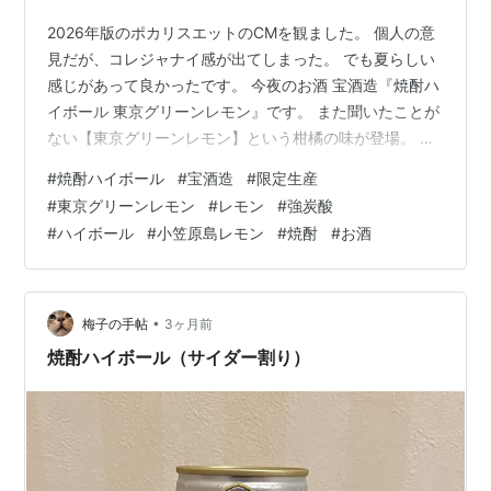
2026年版のポカリスエットのCMを観ました。 個人の意
見だが、コレジャナイ感が出てしまった。 でも夏らしい
感じがあって良かったです。 今夜のお酒 宝酒造『焼酎ハ
イボール 東京グリーンレモン』です。 また聞いたことが
ない【東京グリーンレモン】という柑橘の味が登場。 日
本にはまだまだ色んな柑橘があるんだなって思っちゃ
#
焼酎ハイボール
#
宝酒造
#
限定生産
う。 そしてまた米津玄師さんのレモンを思い出してしま
#
東京グリーンレモン
#
レモン
#
強炭酸
った…笑 リンク 『焼酎ハイボール 東京グリーンレモン』
#
ハイボール
#
小笠原島レモン
#
焼酎
#
お酒
は小笠原諸島母島で果皮が緑色のうちに収穫される希少
なレモン【小笠原島レモン】を使用した辛口焼酎ハイボ
ールです。 発売日は2026年5月12日。 税込み163円。 裏
面。 製造者…
•
梅子の手帖
3ヶ月前
焼酎ハイボール（サイダー割り）