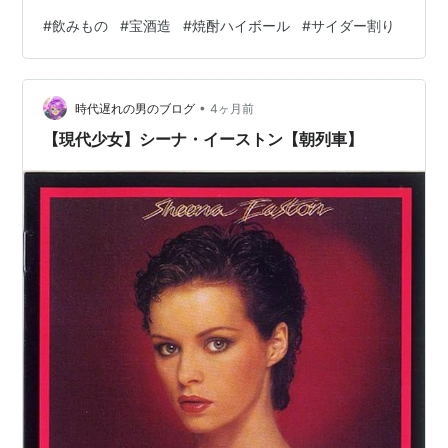
ぱりしてよりおいしい気がするんよね、最近。 【送料無
#
飲みもの
#
宝酒造
#
焼酎ハイボール
#
サイダー割り
料※一部地域除く】 宝 タカラ 焼酎ハイボール キレの5％
サイダー割り 350ml 24本 1ケース価格: 3250 円楽天で
詳細を見る [rakuten:necoichi:10000030:detail]
•
hadakara(ハダカラ)泡で出てくるボディソープ フローラ
時代遅れの男のブログ
4ヶ月前
ルブーケの香り つ…
【現代少女】シーナ・イーストン【朝列車】