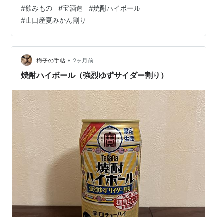
ール チューハイ価格: 5787 円楽天で詳細を見る 【クー
#
飲みもの
#
宝酒造
#
焼酎ハイボール
ポン】ラルコバレーノ 財布 L'arcobaleno スマートカード
#
山口産夏みかん割り
ウォレット ミニ財布 二つ折り財布 コンパクト財布 イタ
リア製 本革 ゴートレザー 軽い レディース メンズ
la501gt ★価格: 39600 円楽天で詳細を見る 【公式】エ
ルベシャプ…
•
梅子の手帖
2ヶ月前
焼酎ハイボール（強烈ゆずサイダー割り）