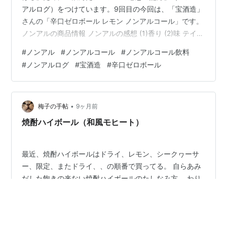
アルログ）をつけています。9回目の今回は、「宝酒造」
さんの「辛口ゼロボール レモン ノンアルコール」です。
ノンアルの商品情報 ノンアルの感想 (1)香り (2)味 テイス
ト（甘さ・酸味・風味） アルコール感 (3)口当たり・の
#
ノンアル
#
ノンアルコール
#
ノンアルコール飲料
ど越し (4)その他 アルコール感の強さ（相対評価）
#
ノンアルログ
#
宝酒造
#
辛口ゼロボール
Advertisement ノンアルの商品情報 商品名：辛口ゼロボ
ール レモン ノンアルコール 製造元：宝酒造 参考
（Amazon広告） 宝酒造 寶 タカラ 辛口ゼロボール レモ
ン ノンアルコール 350ml 缶 24…
•
梅子の手帖
9ヶ月前
焼酎ハイボール（和風モヒート）