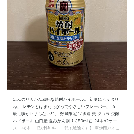
ほんのりみかん風味な焼酎ハイボール。 初夏にピッタリ
ね。 レモンとはまたちがってやさしいフレーバー。 ☆
最近咳が止まらない*1。 数量限定 宝酒造 寶 タカラ 焼酎
ハイボール 山口産 夏みかん割り 350ml 缶 24本×2ケー
ス（48本）【送料無料（一部地域除く）】 宝焼酎ハイボ