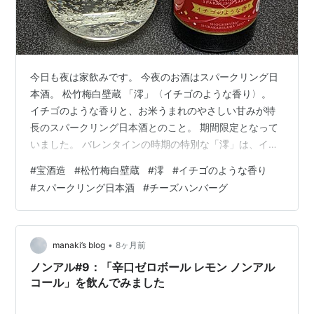
今日も夜は家飲みです。 今夜のお酒はスパークリング日
本酒。 松竹梅白壁蔵 「澪」〈イチゴのような香り〉。
イチゴのような香りと、お米うまれのやさしい甘みが特
長のスパークリング日本酒とのこと。 期間限定となって
いました。 バレンタインの時期の特別な「澪」は、イチ
ゴを思わせる赤を基調に、ゴールドで高級感を添えて、
#
宝酒造
#
松竹梅白壁蔵
#
澪
#
イチゴのような香り
ハート型の水引とイチゴのモチーフをあしらったデザイ
#
スパークリング日本酒
#
チーズハンバーグ
ンで贅沢な気分を演出しているそうです。 日本酒(発泡
性)。 内容量は300ml。 原材料名は米(国産)、米麹(国産
米)／炭酸。 アルコール分は5度。 製造者は京都府伏見区
の宝酒造㈱さん。 杏林堂で買いました。 602円(税込)で
•
manaki’s blog
8ヶ月前
した。 イチ…
ノンアル#9：「辛口ゼロボール レモン ノンアル
コール」を飲んでみました