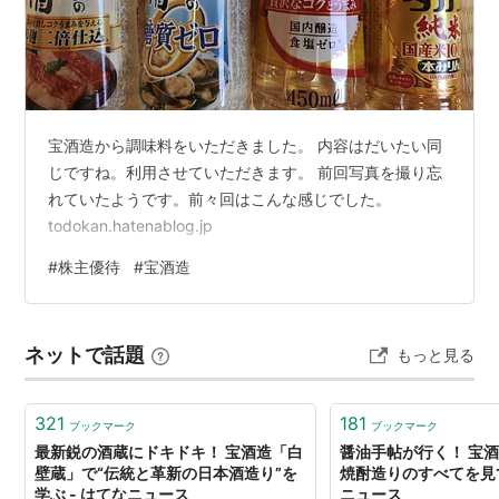
宝酒造から調味料をいただきました。 内容はだいたい同
じですね。利用させていただきます。 前回写真を撮り忘
れていたようです。前々回はこんな感じでした。
todokan.hatenablog.jp
#
株主優待
#
宝酒造
ネットで話題
もっと見る
321
181
ブックマーク
ブックマーク
最新鋭の酒蔵にドキドキ！ 宝酒造「白
醤油手帖が行く！ 宝
壁蔵」で“伝統と革新の日本酒造り”を
焼酎造りのすべてを見て
学ぶ - はてなニュース
ニュース