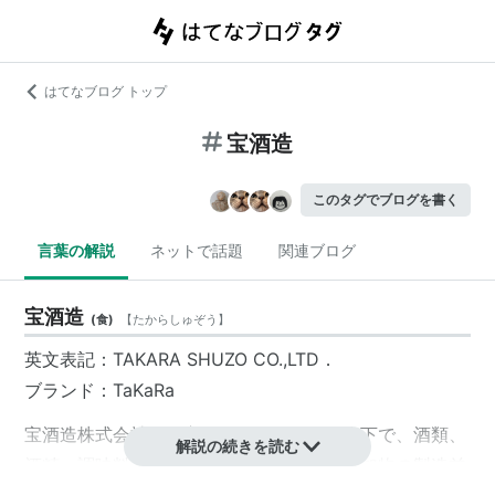
はてなブログ トップ
宝酒造
このタグでブログを書く
言葉の解説
ネットで話題
関連ブログ
宝酒造
(
食
)
【
たからしゅぞう
】
英文表記：TAKARA SHUZO CO.,LTD．
ブランド：TaKaRa
宝酒造
株式会社は、
宝ホールディングス
傘下で、酒類、
解説の続きを読む
酒精、調味料、その他の食料品及び食品添加物の製造並