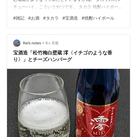
チューハイ。こういうやつです。 タカラ 焼酎ハイボール
レモン [ チューハイ 350mlx24本 ] タカラ 焼酎ハイボー
#
雑記
#
お酒
#
タカラ
#
宝酒造
#
焼酎ハイボール
ル Amazon 全体的にドライで、甘さは控えめ。 色々なフ
レーバーがあるけれど、それらの特徴もそれほど色濃く
はなく。 お洒落で、甘くて、フルーティな薫りが豊潤
•
で...といった方向性とは真逆を行く、ウィッチャー3のよ
Rei’s notes
6ヶ月前
うな硬派なお酒。 現代ではなく昭和のイメージの「おと
宝酒造「松竹梅白壁蔵 澪〈イチゴのような香
なが…
り〉」とチーズハンバーグ