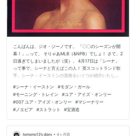
こんばんは、ジオ・ジーノです。 「〇〇のシーズンが開
幕！」…って、 そりゃあMLB（&NPB）でしょ！ さて、2
日過ぎてしまいましたが（笑）、 4月17日は「シーナ」
って事で、シーナと言えばこの人！ 英スコットランド歌
手、シーナ・イーストンの楽曲をいくつか紹介いたしま
しょう！ シーナ・イーストン『モダン・ガール（原題：
#
シーナ・イーストン
#
モダン・ガール
Take My Time）』（デビューアルバムです！）
#
モーニング・トレイン
#
ユア・アイズ・オンリー
#
007 ユア・アイズ・オンリー
#
マシーナリー
#
ノエビア
#
ストラット
#
宝酒造
•
tomomo13’s diary
4ヶ月前