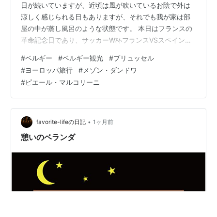
日が続いていますが、近頃は風が吹いているお陰で外は
涼しく感じられる日もありますが、それでも我が家は部
屋の中が蒸し風呂のような状態です。 本日はフランスの
革命記念日であり、サッカーW杯フランスVSスペインの
日でもあります！大都市ではどうなることでしょうか...
#
ベルギー
#
ベルギー観光
#
ブリュッセル
さて、先月はベルギーのブルージュへ日帰りで遊びに行
#
ヨーロッパ旅行
#
メゾン・ダンドワ
ってきましたが、今月はブリュッセルへ行ってきまし
#
ピエール・マルコリーニ
た。前回同様、Flixbusというヨーロッパ内で走る長距離
バスのvoucher（バウチャー）というチケットが残ってい
たためです。 北フランスのリールからベルギーのブリュ
ッセルま…
•
favorite-lifeの日記
1ヶ月前
憩いのベランダ