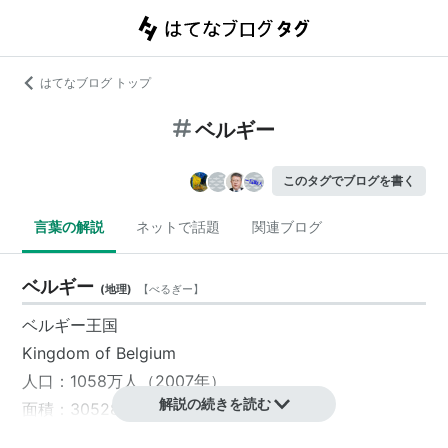
はてなブログ トップ
ベルギー
このタグでブログを書く
言葉の解説
ネットで話題
関連ブログ
ベルギー
(
地理
)
【
べるぎー
】
ベルギー王国
Kingdom of Belgium
人口：1058万人（2007年）
解説の続きを読む
面積：30528平方km
首都：
ブリュッセル