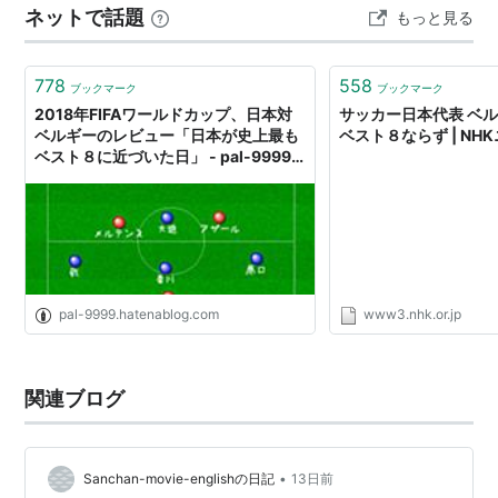
ネットで話題
もっと見る
められたヌードのデッサンは苦手だった。ゴッホは手紙
の中…
778
558
ブックマーク
ブックマーク
2018年FIFAワールドカップ、日本対
サッカー日本代表 ベ
ベルギーのレビュー「日本が史上最も
ベスト８ならず | NH
ベスト８に近づいた日」 - pal-9999
のサッカーレポート
pal-9999.hatenablog.com
www3.nhk.or.jp
関連ブログ
•
Sanchan-movie-englishの日記
13日前