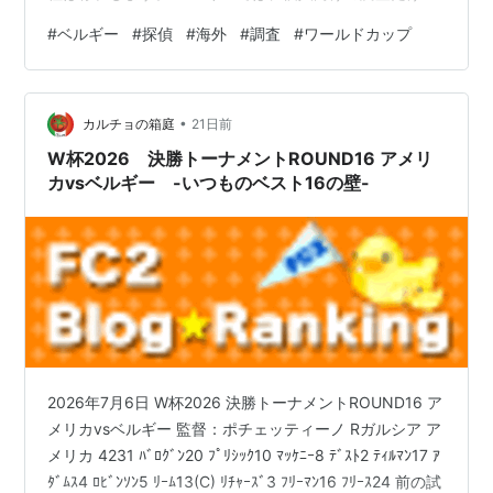
なく、企業向けの調査、内部不正の確認、保険関連の調
#
ベルギー
#
探偵
#
海外
#
調査
#
ワールドカップ
査、取引先の信用確認、所在確認、証拠収集など、幅広
い民間調査が行われています。 ベルギーは、首都ブリュ
ッセルにEUやNATO関連機関が集まる国際都市を持ち、
•
ヨーロッパの政治・経済の中心地のひとつです。そのた
カルチョの箱庭
21日前
め、調査分野でも国際性、法令遵守、個人情報保護、企
W杯2026 決勝トーナメントROUND16 アメリ
業リスク管理といった要素が強く関係しま…
カvsベルギー -いつものベスト16の壁-
2026年7月6日 W杯2026 決勝トーナメントROUND16 ア
メリカvsベルギー 監督：ポチェッティーノ Rガルシア ア
メリカ 4231 ﾊﾞﾛｸﾞﾝ20 ﾌﾟﾘｼｯｸ10 ﾏｯｹﾆｰ8 ﾃﾞｽﾄ2 ﾃｨﾙﾏﾝ17 ｱ
ﾀﾞﾑｽ4 ﾛﾋﾞﾝｿﾝ5 ﾘｰﾑ13(C) ﾘﾁｬｰｽﾞ3 ﾌﾘｰﾏﾝ16 ﾌﾘｰｽ24 前の試