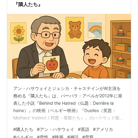
『隣人たち』
アン・ハサウェイとジェシカ・チャステインがW主演を
務める『隣人たち』は、バーバラ・アベルが2012年に発
表した小説『Behind the Hatred（仏題：Derrière la
haine）』の映画（ベルギー映画）『Duelles（英題：
Mothers’ Instinct / 邦題：母親たち）』のハリウッド版リ
メイクである。 ベルギー映画の英題も、ハリウッドの英
#
隣人たち
#
アン・ハサウェイ
#
英語
#
アメリカ
題も『Mothers’ Instinct 』。 英語のタイトルの意味が
#
ベルギー
#
母性
#
映画
#
神話
#
母親