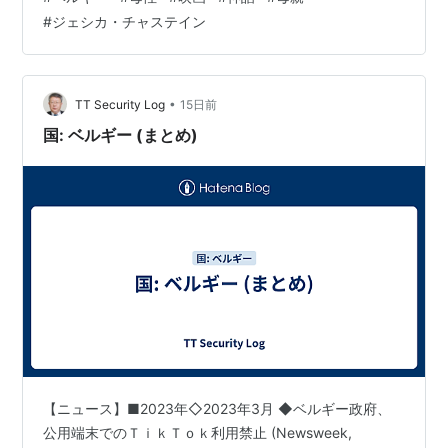
「母親たちの本能」、つまり、「母性本能」がこの作品
#
ジェシカ・チャステイン
の核となる。 「母性という神話」、「完璧な母親像への
執着を強いる」といったことの恐ろしさを、観る者に突
き付ける作…
•
TT Security Log
15日前
国: ベルギー (まとめ)
【ニュース】■2023年◇2023年3月 ◆ベルギー政府、
公用端末でのＴｉｋＴｏｋ利用禁止 (Newsweek,