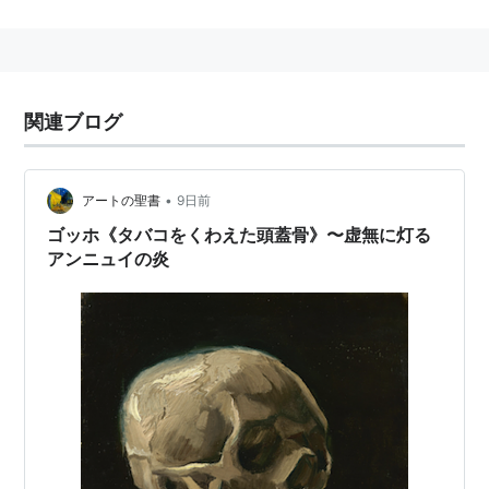
日本との時差は7時間あり、
ベルギー
の方が遅い。
「ベルギー語」というものは存在せず、北部ではオラ
ンダ語、南部ではフランス語、一部の地域ではドイツ語
関連ブログ
が話されており、これらが公用語となっている。また葡
萄が育ちにくい風土のために、ワインの代わりに個性的
なビールが多く作られている。「ビールの本場」という
•
アートの聖書
9日前
と
ドイツ
のイメージが強いが、最近は日本でも
ベルギー
ゴッホ《タバコをくわえた頭蓋骨》〜虚無に灯る
ビール
が人気を集めている。
アンニュイの炎