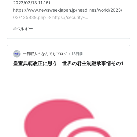
2023/03/13 11:16)
https://www.newsweekjapan.jp/headlines/world/2023/
03/435839.php ⇒ https://security-
log.hatenablog.com/entry/2023/03/13/000000_1
#
ベルギー
■2026年◇2026年7月 ◆ベルギー連邦検察、NATO欧州
連合軍最高司令部（SHAPE）の中国系カナダ人インター
ンをスパイ容疑で逮捕 (セキュリティ対策Lab,
•
2026/07/27) ht…
一目暇人のなんでもブログ
18日前
皇室典範改正に思う 世界の君主制継承事情その1