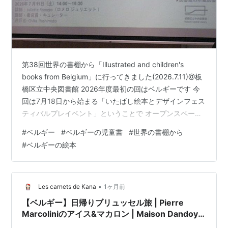
第38回世界の書棚から「Illustrated and children's
books from Belgium」に行ってきました(2026.7.11)@板
橋区立中央図書館 2026年度最初の回はベルギーです 今
回は7月18日から始まる「いたばし絵本とデザインフェス
ティバルプレイベント」ということで オープンスペース
での開催となりました ベルギーの公用語はオランダ語(フ
#
ベルギー
#
ベルギーの児童書
#
世界の書棚から
ラマン語)・フランス語・ドイツ語です 図書館も言語ごと
#
ベルギーの絵本
に分かれているとのこと この日はベルギーのフランス語
圏の絵本や児童書についてご紹介いただきました ベルギ
ーの絵本作家の出自は 多様性の国であることを反映して
います まずは絵…
•
Les carnets de Kana
1ヶ月前
【ベルギー】日帰りブリュッセル旅 | Pierre
Marcoliniのアイス&マカロン | Maison Dandoy
のSalon du Théでワッフル&スペキュロスビスケ