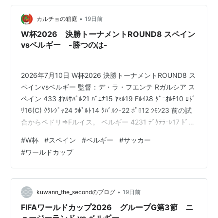
www.afpbb.com スペイン王室 国王:フェリペ6世陛下 前
国王の長男で、き…
•
カルチョの箱庭
19日前
W杯2026 決勝トーナメントROUND8 スペイン
vsベルギー -勝つのは-
2026年7月10日 W杯2026 決勝トーナメントROUND8 ス
ペインvsベルギー 監督：デ・ラ・フエンテ Rガルシア ス
ペイン 433 ｵﾔﾙｻﾊﾞﾙ21 ﾊﾞｴﾅ15 ﾔﾏﾙ19 Fﾙｲｽ8 ﾀﾞﾆｵﾙﾓ10 ﾛﾄﾞ
ﾘ16(C) ｸｸﾚｼﾞｬ24 ﾗﾎﾟﾙﾄ14 ｸﾊﾞﾙｼｰ22 ﾎﾟﾛ12 ｼﾓﾝ23 前の試
合からペドリ⇒Fルイス。 ベルギー 4231 ﾃﾞｹﾃﾗｰﾚ17 ﾄﾞｸ
11 ﾃﾞﾌﾞﾗｲﾈ7(C) ﾄﾛｻｰﾙ10 ﾗｽｷﾝ23 ﾌｧﾅｰｹﾝ20 ﾃﾞｶｲﾍﾟﾙ5 ﾒﾍﾚ4
#
W杯
#
スペイン
#
ベルギー
#
サッカー
ｴﾝｺﾞｲ25 ｶｽﾀｰﾆｭ21 ｸﾙﾄﾜ1 前の試合からオナナ⇒ファナー
#
ワールドカップ
ケン、ルケ・バキオ⇒ドク、テ…
•
kuwann_the_secondのブログ
19日前
FIFAワールドカップ2026 グループG第3節 ニ