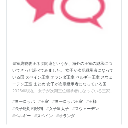
皇室典範改正ネタ関連というか、海外の王室の継承につ
いてざっと調べてみました。 女子が次期継承者になって
いる国 スペイン王室 オランダ王室 ベルギー王室 スウェ
ーデン王室 まとめ 女子が次期継承者になっている国
2026年現在、女子が次期王位継承者になっている王家
の、現在の王様と、そのきょうだい構成、場合によって
#
ヨーロッパ
#
王室
#
ヨーロッパ王室
#
王様
は前代の王様のきょうだい構成を調べてみました。 今、
#
長子絶対相続制
#
女子皇太子
#
スウェーデン
ヨーロッパの王室で、次期継承者に女子がなっている国
#
ベルギー
#
スペイン
#
オランダ
についてまず調べてみました。 ↓の記事によると、スペ
イン、オランダ、ベルギー、スウェーデンとのこと。