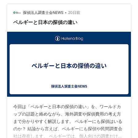
ーが序盤から猛攻を仕掛ける 試合開始直後からベルギー
•
が主導権を握ります。 デ・ブライネを中心にテンポ良く
探偵法人調査士会NEWS
20日前
ボールを動かし、ドクやトロサールがサイドから何度も
ベルギーと日本の探偵の違い
仕掛けてニュージーラ…
今回は「ベルギーと日本の探偵の違い」を、ワールドカ
ップの話題と絡めながら、海外調査や探偵費用の考え方
まで分かりやすく解説します。 ベルギーにも探偵はいる
のか？ 結論から言えば、ベルギーにも探偵や民間調査会
社は存在します。 ベルギーでは、個人向けの調査だけで