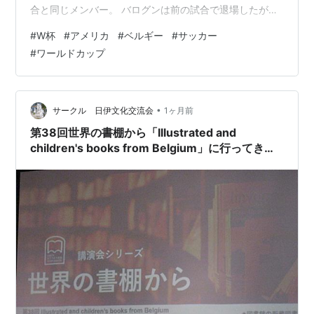
合と同じメンバー。 バログンは前の試合で退場したが、
出場停止に執行猶予が付き、出場できることに。 バログ
#
W杯
#
アメリカ
#
ベルギー
#
サッカー
ンがいるのは大きい。 ベルギー 4231 ﾃﾞｹﾃﾗｰﾚ17 ﾄﾛｻｰﾙ10
#
ワールドカップ
ﾃｨｰﾚﾏﾝｽ8(C) ﾙｹ・ﾊﾞｷｵ14 ﾗｽｷﾝ23 ｵﾅﾅ24 ﾃﾞｶｲﾍﾟﾙ5 ﾒﾍﾚ4…
•
サークル 日伊文化交流会
1ヶ月前
第38回世界の書棚から「Illustrated and
children's books from Belgium」に行ってきま
した(2026.7.11)@板橋区立中央図書館