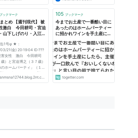
105
ブックマーク
ブックマーク
Nまとめ 【週刊現代】 被
今までお土産で一番酷い目に
性激白 今田耕司・宮迫
あったのはホームパーティー
・山下しげのり・入江慎
に招かれワインを手土産にし
ちによる“恐怖のホーム
たら、主催者が一口飲んで
夢缶1号φ ★：
ティ”★37
『おいしくないねｗ』と言い
03/21(金) 20:19:04 ID:???
目の前で捨てられた事
◇被害女性 激白 今田耕司
２歳）と宮迫博之（３７歳）
怖のホームパーティ」（１／
 「頬をビンタされた」「無
snmsna12744.blog.2nt.com
togetter.com
り下着を…」「気取りやがっ
「じゃあ、君ら、帰ってくれ
な」 ─「お笑いブーム」続い
る。ゴールデンタイムにテレ
ければ、そ...