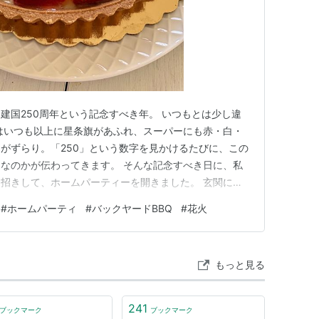
建国250周年という記念すべき年。 いつもとは少し違
はいつも以上に星条旗があふれ、スーパーにも赤・白・
がずらり。「250」という数字を見かけるたびに、この
なのかが伝わってきます。 そんな記念すべき日に、私
招きして、ホームパーティーを開きました。 玄関には
スを飾り、リビングのお花も赤・白・青の三色でコーディ
#
ホームパーティ
#
バックヤードBBQ
#
花火
取り入れるだけで、おうちの中までお祝いムードに包まれ
大切な友人とのランチ …
もっと見る
241
ブックマーク
ブックマーク