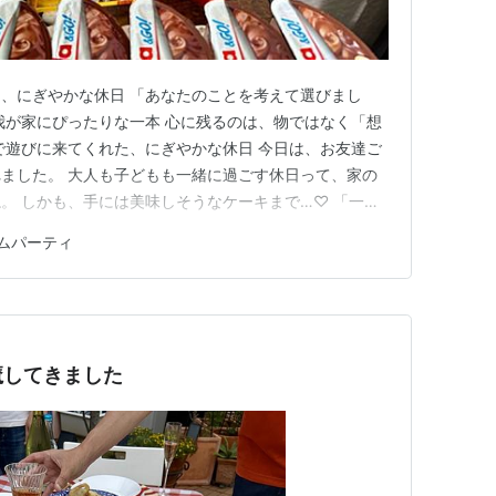
、にぎやかな休日 「あなたのことを考えて選びまし
我が家にぴったりな一本 心に残るのは、物ではなく「想
で遊びに来てくれた、にぎやかな休日 今日は、お友達ご
ました。 大人も子どもも一緒に過ごす休日って、家の
。 しかも、手には美味しそうなケーキまで…♡ 「一緒
ださって、テーブルの上は一気にカフェのような雰囲気に
ムパーティ
からは、先日コストコで見つけた不二家のシューアイス
イスを囲んで、おしゃべ…
魔してきました