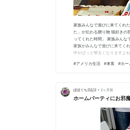
家族みんなで遊びに来てくれた
た」が伝わる贈り物 猫好きの
ってくれた時間」 家族みんな
家族がみんなで遊びに来てくれ
中がぱっと明るくなりますよね
に食べよう」と持ってきてく
#
アメリカ生活
#
来客
#
ホー
なりました。 わが家の冷凍庫
を一緒に。 ケーキとシューア
•
ぽぽぐち日記2
2ヶ月前
ホームパーティにお邪