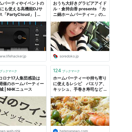
ムパーティやイベントの
おうち大好きグラビアアイド
Mにも使える高機能DJサ
ル・倉持由香 presents 「カ
「PartyCloud」 | ラ
ニ鍋ホームパーティー」のス
ハッカー・ジャパン
スメ - ソレドコ
ww.lifehacker.jp
soredoko.jp
124
ブックマーク
ブックマーク
コロナ17人集団感染は
ホームパーティーや持ち寄り
開催のホームパーティー
に使えるレシピ パエリア、
城 | NHKニュース
キッシュ、手巻き寿司など -
はてなニュース
ews.web.nhk
hatenanews.com