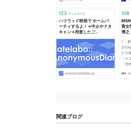
123
108
ブックマーク
ハリウッド映画で ホームパ
MS
ーティするよ！→中止やドタ
害女
キャン→用意したご..
博之
也た
1 ：
パー
2008/
0 
（４
「恐
４）
anond.hatelabo.jp
m
理や
て」
るか
てい
ビをつ
関連ブログ