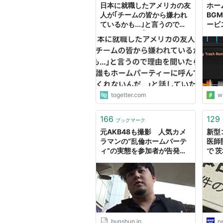
日本に就職したアメリカの友
ホー
人が｢チームの皆から嫌われ
BG
ているかも...｣と言うので理
ービス
由を聞いたら｢誰もホームパ
イフ
ーティーに呼んでくれないん
だ...｣と話していた
togetter.com
w
166
129
ブックマーク
元AKB48も撮影 人気カメ
新型
ラマンの“乱倫ホームパーテ
医師
ィ”の実態を参加者が告発！ |
で 茨
文春オンライン
bunshun.jp
n