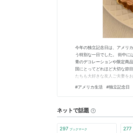
今年の独立記念日は、アメリカ
う特別な一日でした。 街中に
青のデコレーションや限定商品
国にとってどれほど大切な節目
たちも大好きな友人ご夫妻をお
アメリカ国旗デザインのリー
#
アメリカ生活
#
独立記念日
ネート。ほんの少し季節感を
ます。 心からお招きしたい、
ネットで話題
297
277
ブックマーク