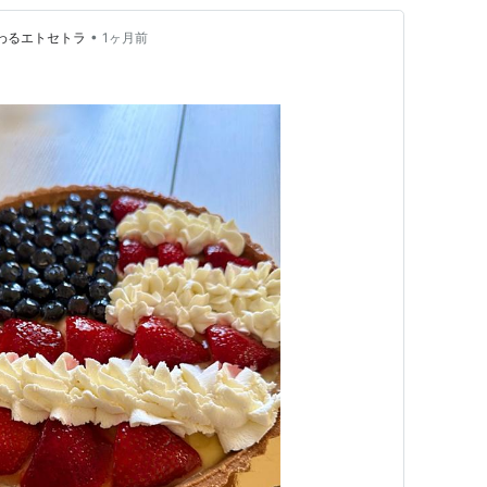
•
わるエトセトラ
1ヶ月前