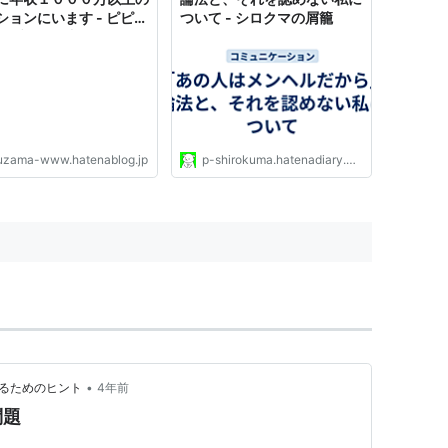
ションにいます - ピピピ
ついて - シロクマの屑籠
がブログを書きますよ。
uzama-www.hatenablog.jp
p-shirokuma.hatenadiary.com
•
わるためのヒント
4年前
問題