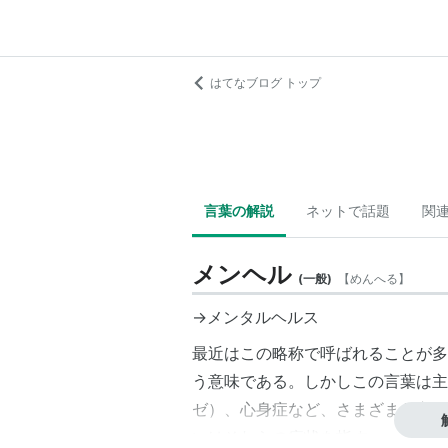
はてなブログ トップ
言葉の解説
ネットで話題
関
メンヘル
(
一般
)
【
めんへる
】
→メンタルヘルス
最近はこの略称で呼ばれることが多
う意味である。しかしこの言葉は主
ゼ）、心身症など、さまざまな心の
いはそれらの症状を指す。