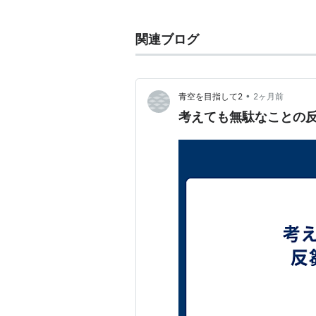
現在におけるさまざまな病のうちで
気と言えるだろう。
関連ブログ
いかにしてこれらの人々を治療する
えそうだ。
•
青空を目指して2
2ヶ月前
メンヘルサロン＠2ch掲示板
考えても無駄なことの
http://life8.2ch.net/mental/