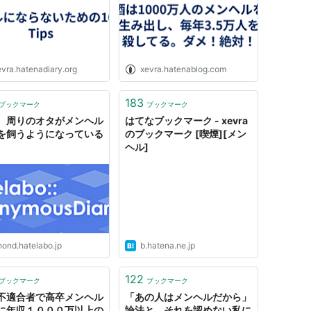
evra.hatenadiary.org
xevra.hatenablog.com
183
ブックマーク
ブックマーク
、周りのオタがメンヘル
はてなブックマーク - xevra
を飼うようになっている
のブックマーク [喫煙][メン
ヘル]
nond.hatelabo.jp
b.hatena.ne.jp
122
ブックマーク
ブックマーク
不適合者で高卒メンヘル
「あの人はメンヘルだから」
に年収１０００万以上の
論法と、それを認めない私に