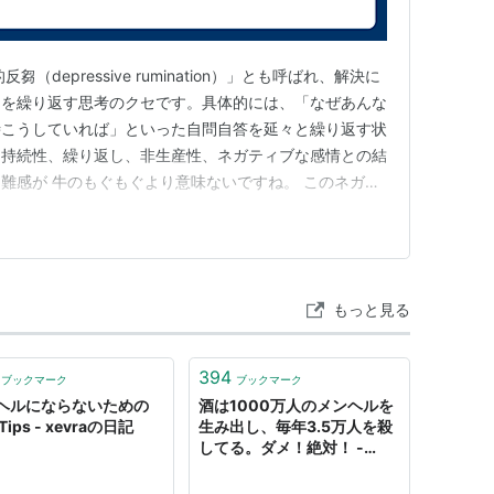
depressive rumination）」とも呼ばれ、解決に
えを繰り返す思考のクセです。具体的には、「なぜあんな
時こうしていれば」といった自問自答を延々と繰り返す状
、持続性、繰り返し、非生産性、ネガティブな感情との結
難感が 牛のもぐもぐより意味ないですね。 このネガテ
事）「あのときああしておけば」「あれはむかついた
（未来の事）「ああなったらいやだな」「あれをしない
もな…
もっと見る
394
ブックマーク
ブックマーク
ヘルにならないための
酒は1000万人のメンヘルを
Tips - xevraの日記
生み出し、毎年3.5万人を殺
してる。ダメ！絶対！ -
xevra's blog