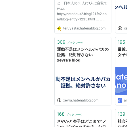
と 日本人の50人に1人は自殺で
死ぬ。
http://notorious2.blog121.fc2.co
m/blog-entry-1235.html ＿＿＿
＿_ ／::::::─三三─＼ ／:::::::: （
teruyastar.hatenablog.com
x
○）三（○）＼ |::::::::::::::::::::（__
人__）:::: | ＿＿＿＿＿
＼::::::::: |r┬-| ,／ .| |
309
195
ブックマーク
ノ:::::::: `ー'´ ＼ | | リ
運動不足はメンヘルかバカの
最近
ア...
証拠、絶対許さない -
女子
xevra's blog
xevra.hatenablog.com
a
168
139
ブックマーク
さやかと杏子はどこまで“メ
社会
ンヘル”だったのか？ - シロ
なの