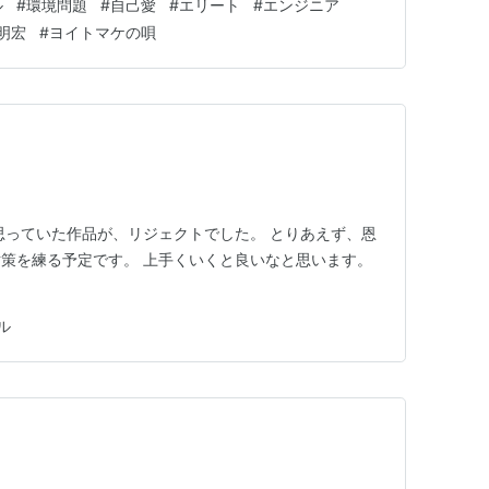
ル
#
環境問題
#
自己愛
#
エリート
#
エンジニア
いるものです。 スピリチュアルな気分を感じるだけで
明宏
#
ヨイトマケの唄
分と引きつけるものの実体に…
思っていた作品が、リジェクトでした。 とりあえず、恩
策を練る予定です。 上手くいくと良いなと思います。
ル