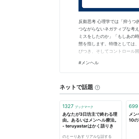
反芻思考 心理学では「抑うつ的反芻（
つながらないネガティブな考
ミスをしたのか」「もしあの
態を指します。特徴としては
びつき、そしてコントロール困
ィブな思考の代表が （過去の
#
メンヘル
な」「脳出血しなければ…」 
とまずいかな…」 （変えよう
ネットで話題
1327
699
ブックマーク
あなたが3日坊主で終わる理
メン
由。あるいはメンヘル療法。
10の
- teruyastarはかく語りき
のとーりあす リアルな話する