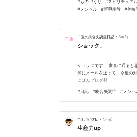
#
ものづくり
#
スピリチュア
のは、その裏に何かが存在して
#
メンヘル
#
新興宗教
#
美輪
なく、そこに引きつけられる自
•
二重の統合失調症日記
5年前
ショック。
ショックです。 審査に通ると
師にメールを送って、今後の対
にほんブログ村
#
日記
#
統合失調症
#
メンヘ
•
mizumind'伝
5年前
生産力up