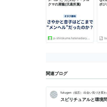
クマの屑籠(汎適所属)
ポジ
ピピ
p-shirokuma.hatenadiary.com
b
関連ブログ
fukugen（福言）:出会い気づき変
スピリチュアルと環境