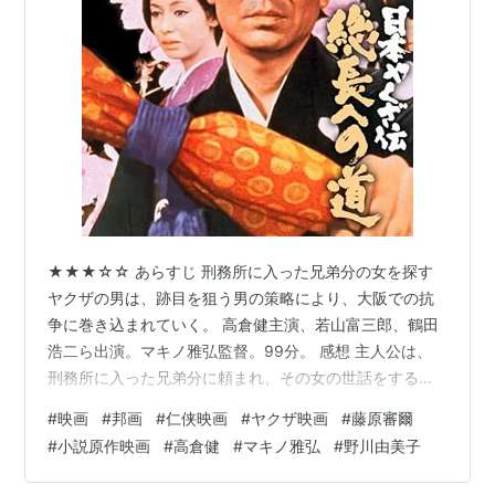
★★★☆☆ あらすじ 刑務所に入った兄弟分の女を探す
ヤクザの男は、跡目を狙う男の策略により、大阪での抗
争に巻き込まれていく。 高倉健主演、若山富三郎、鶴田
浩二ら出演。マキノ雅弘監督。99分。 感想 主人公は、
刑務所に入った兄弟分に頼まれ、その女の世話をするこ
とになる。だがその女は兄弟分に気がなく、実は主人公
#
映画
#
邦画
#
仁侠映画
#
ヤクザ映画
#
藤原審爾
のことが好きだったというやるせない展開だ。女のため
#
小説原作映画
#
高倉健
#
マキノ雅弘
#
野川由美子
に刑務所に入った兄弟分がピエロみたいで、気の毒にな
る。 主人公も女に気持ちがあったようだが、兄弟分との