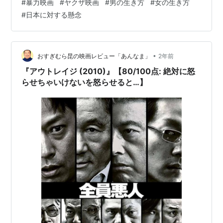
#
暴力映画
#
ヤクザ映画
#
男の生き方
#
女の生き方
身にも言えますが問題起こしたり、死を覚悟する勇気は
#
日本に対する懸念
ない 個人主義や平和ゆえとか？または政治に対する無関
心とか？ 頼りない政治家は裏金もらいつつ、日本を海外
投資家に売却してるのも 土地を売りまくってるのを表に
しない報道にも怒りを覚えます 海外の暴動やデモを見て
•
おすぎむら昆の映画レビュー「あんなま」
2年前
も変化しない情勢 なら個々…
『アウトレイジ (2010)』【80/100点: 絶対に怒
らせちゃいけないを怒らせると…】