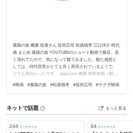
孤狼の血 概要 役者さん 役所広司 松坂桃李 江口洋介 時代
感 まとめ 孤狼の血 YOUTUBEのショート動画で最近、良
く流れてたので、気になって観てみました。観た感想と
しては、時代背景がとても良く再現されているようで、
とても面白かったです。 eiga.com 概要 昭和末期（昭和
６３年）の広島県のヤクザ同士の抗争を題材にした物語
#
映画
#
孤狼の血
#
松坂桃李
#
役所広司
#
ヤクザ映画
です。呉原東署に所属する捜査の為には、違法行為もす
るベテラン刑事と広島県警本部から内偵のために所轄に
配属された広島大学卒のエリート刑事がコンビを組みヤ
ネットで話題
もっと見る
クザの抗争を押さえ込むために奮闘します。 役者さん 役
所広司 捜査の為にはヤクザから賄賂をもらったり、違法
行為もするベ…
244
94
ブックマーク
ブックマーク