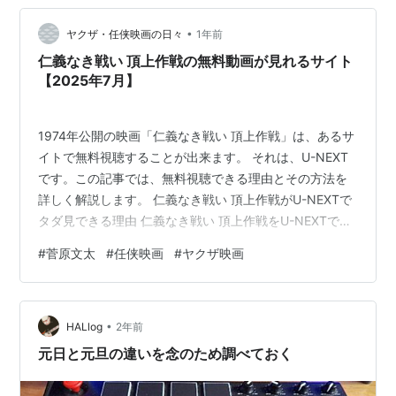
約束を守り、あくまでもその女として扱おうとする。だ
が女の気持ちを知っていながら全く無視しているわけ
•
ヤクザ・任侠映画の日々
1年前
で、兄弟分にとってはありがたいかもしれない…
仁義なき戦い 頂上作戦の無料動画が見れるサイト
【2025年7月】
1974年公開の映画「仁義なき戦い 頂上作戦」は、あるサ
イトで無料視聴することが出来ます。 それは、U-NEXT
です。この記事では、無料視聴できる理由とその方法を
詳しく解説します。 仁義なき戦い 頂上作戦がU-NEXTで
タダ見できる理由 仁義なき戦い 頂上作戦をU-NEXTでタ
ダ見する方法 仁義なき戦いシリーズもU-NEXTで見放題
#
菅原文太
#
任侠映画
#
ヤクザ映画
U-NEXTの大きな特徴は3つ １．月額料金が高い ２．見
放題作品数が多い ３．ポイントが貰える 仁義なき戦い
頂上作戦のキャスト 仁義なき戦い 頂上作戦のスタッフ
•
仁義なき戦い 頂上作戦の関連作品 仁義なき戦い 頂上作
HALlog
2年前
戦がU-NEXTでタダ見できる理由まずは、動…
元日と元旦の違いを念のため調べておく