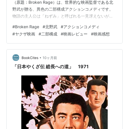
（原題：Broken Rage）は、世界的な映画監督である北
野武が贈る、異色の二部構成アクションコメディです。
物語の主人公は「ねずみ」と呼ばれる一見冴えないが腕
の立つ殺し屋。彼は警察に逮捕され、釈放と引き換えに
#
Broken Rage
#
北野武
#
アクションコメディ
覆面捜査官として麻薬組織への潜入を強いられます。親
#
ヤクザ映画
#
二部構成
#
映画レビュー
#
映画感想
玉との偽の取引を仕向けるという危険なミッションに挑
むねずみの運命は、予期せぬ展開によって大きく変わり
ます。前半は、冷徹な暴力と裏切りが渦巻くシリアスな
ヤクザアクションとして展開しますが、物語の後半では
•
BookCites
10ヶ月前
一転、同じプロットと…
「日本やくざ伝 総長への道」 1971