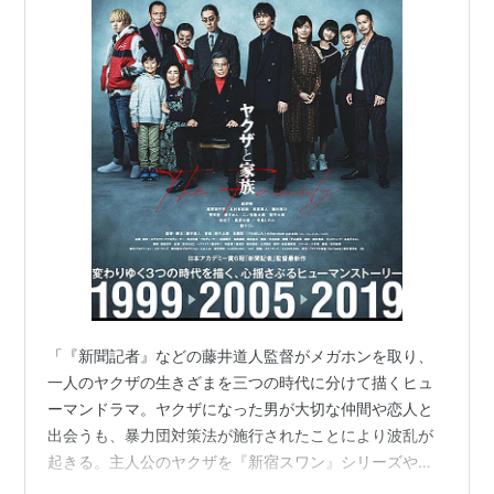
「『新聞記者』などの藤井道人監督がメガホンを取り、
一人のヤクザの生きざまを三つの時代に分けて描くヒュ
ーマンドラマ。ヤクザになった男が大切な仲間や恋人と
出会うも、暴力団対策法が施行されたことにより波乱が
起きる。主人公のヤクザを『新宿スワン』シリーズや
『楽園』などの綾野剛、主人公と父子の契りを結ぶ組長