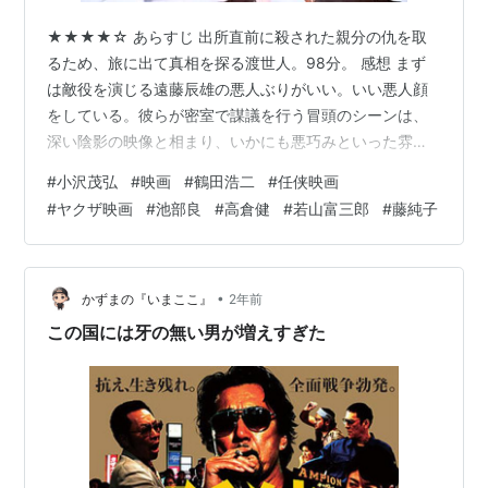
★★★★☆ あらすじ 出所直前に殺された親分の仇を取
るため、旅に出て真相を探る渡世人。98分。 感想 まず
は敵役を演じる遠藤辰雄の悪人ぶりがいい。いい悪人顔
をしている。彼らが密室で謀議を行う冒頭のシーンは、
深い陰影の映像と相まり、いかにも悪巧みといった雰囲
気に満ちていて、強く印象に残った。 悪人たちの企みが
#
小沢茂弘
#
映画
#
鶴田浩二
#
任侠映画
成功し、その仇討ちを誓った主人公は真相を探り始め
#
ヤクザ映画
#
池部良
#
高倉健
#
若山富三郎
#
藤純子
る。悪人側はバレるわけがないと自信満々だったのに、
まわりの女たちから秘密がどんどんと漏れていくのは皮
肉だった。 男たちのせっかくの隠蔽工作が水の泡だが、
女たちからすれば彼らが何も情報を共有してくれないの
•
かずまの『いまここ』
2年前
だから、知らんがな、といったところだろう。…
この国には牙の無い男が増えすぎた