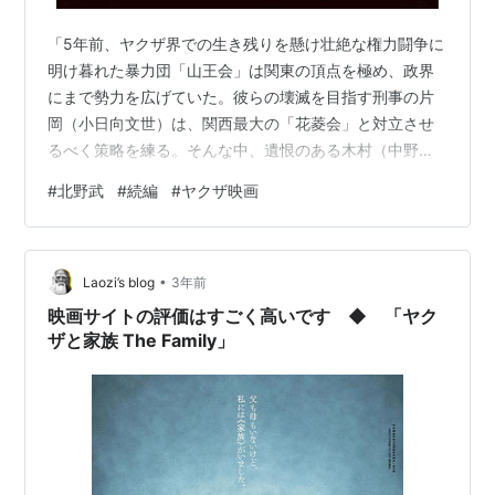
「5年前、ヤクザ界での生き残りを懸け壮絶な権力闘争に
明け暮れた暴力団「山王会」は関東の頂点を極め、政界
にまで勢力を広げていた。彼らの壊滅を目指す刑事の片
岡（小日向文世）は、関西最大の「花菱会」と対立させ
るべく策略を練る。そんな中、遺恨のある木村（中野英
雄）に刺されて獄中で死んだはずの大友（ビートたけ
#
北野武
#
続編
#
ヤクザ映画
し）が生きていたという事実が持ち上がる。その後、出
所した大友だったが・・・」シネマトゥデイ 1作目が気に
入ったかたは、引き続きチェックしてもらっても損なし
•
かなと・・・。 それでは・・・。 第86回 キネマ旬報ベ
Laozi’s blog
3年前
スト・テン助演男優賞 小日向文世 2012年 112分
映画サイトの評価はすごく高いです ◆ 「ヤク
ザと家族 The Family」