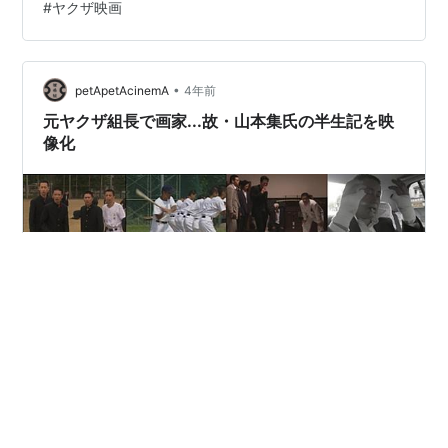
#
ヤクザ映画
を『終わった人』などの舘ひろしが演じるほか、尾野真
千子、北村有起哉、市原隼人、磯村勇斗などが共演す
る」シネマトゥデイ キャスティングでもってるような感
•
じがしないでもないです(笑)。 それでは・・・。 2021年
petApetAcinemA
4年前
136分
元ヤクザ組長で画家...故・山本集氏の半生記を映
像化
浪商のヤマモトじゃ・鬼監督のヤマモトじゃ・実録なに
わ山本組・極道の山本じゃ 野球少年→大阪総番長→智辯
学園野球部初代監督→ヤクザ組長→画家...故・山本集氏の
波乱万丈な半生の映像化作品紹介のまとめ動画 故・山本
集さん公式ホームページhttps://yamamoto-
atsumu.com/" 西の空からコケコッコー " 内の数々の武勇
#
山本集
#
野球映画
#
任侠映画
#
ヤクザ映画
伝が熱い！ 刑務所からの出所のときには道の両側に関係
者が 1000人ぐらいずらっと並んで出迎えてくれたとか！