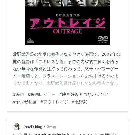
北野武監督の後期代表作となるヤクザ映画で、2008年公
開の監督作『アキレスと亀』までの内省的で多くを語ら
ない無骨な作風とは打って変わって、怒号・パワーゲー
ム・裏切りと、フラストレーションをぶちまけるかのよ
うな演出となり、北野武監督作品としては転換点となっ
た一作でしょう。 【ネタバレあり】
#
映画
#
映画レビュー
#
映画好きとつながりたい
#
ヤクザ映画
#
アウトレイジ
#
北野武
•
Laozi’s blog
3年前