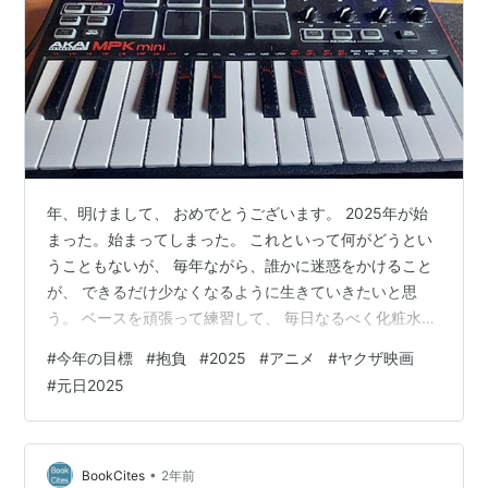
年、明けまして、 おめでとうございます。 2025年が始
まった。始まってしまった。 これといって何がどうとい
うこともないが、 毎年ながら、誰かに迷惑をかけること
が、 できるだけ少なくなるように生きていきたいと思
う。 ベースを頑張って練習して、 毎日なるべく化粧水と
乳液をつけて、 毎日なるべく食べる量を減らして、 毎日
#
今年の目標
#
抱負
#
2025
#
アニメ
#
ヤクザ映画
なるべく多くの睡眠をとり、 毎日なるべくビタミン剤を
#
元日2025
飲み、 出来る分だけのなるべくを、 なるべく頑張りた
い、と。 なるべくしてなった、といえるような、 そんな
毎日にしたいものだ。 抱負や目標なぞ立てられるような
高尚な人間ではないのはわかってはいるが、 今年の最後
•
BookCites
2年前