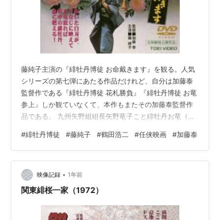
藤純子主演の『緋牡丹博徒 お命戴きます』を観る。人気
シリーズの第七弾にあたる作品だけれど、自分は加藤泰
監督作である『緋牡丹博徒 花札勝負』『緋牡丹博徒 お竜
参上』しか観ていなくて、本作もまたその加藤泰監督作
品である。 九州矢野組組長矢野竜子こと緋牡丹お竜（藤
純子）は、旅の途中で寄った上州で結城組組長の結城
#
緋牡丹博徒
#
藤純子
#
鶴田浩二
#
任侠映画
#
加藤泰
（鶴田浩二）と知り合う。結城が暮らす土地には軍部御
用の兵器工場ができ、その排水と大気汚染によって周辺
の農業が壊滅に近い被害を受けていた。工場関連の仕事
•
を仕切っている富岡組にねばりづよく交渉を続ける結城
映像記録
1年前
だったが、軍部と結びついた富岡組は権力をかさに結城
関東緋桜一家（1972）
を痛めつけ、ついには邪魔な結城を殺害してしま…