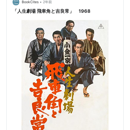
•
たケンカっ早いというか暴れものというか（笑）。 ヤク
BookCites
2年前
ザのシマなんぞ関係ねえとばかりに喧嘩しまくり！ その
「人生劇場 飛車角と吉良常」 1968
男振りでなんだか親分の…