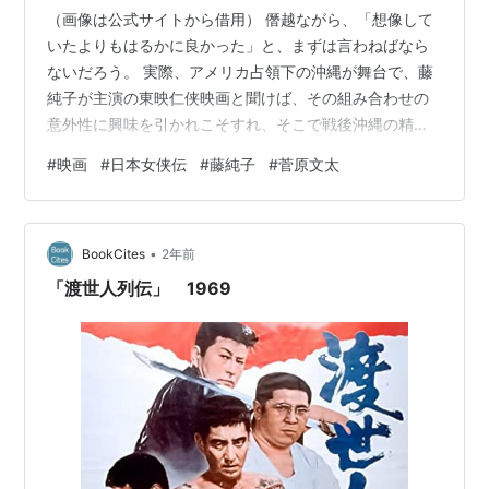
（画像は公式サイトから借用） 僭越ながら、「想像して
いたよりもはるかに良かった」と、まずは言わねばなら
ないだろう。 実際、アメリカ占領下の沖縄が舞台で、藤
純子が主演の東映仁侠映画と聞けば、その組み合わせの
意外性に興味を引かれこそすれ、そこで戦後沖縄の精神
性のようなものが語られようなどとは思いもしないだろ
#
映画
#
日本女侠伝
#
藤純子
#
菅原文太
う。それが、「東映の仁侠ものだからこれくらいだろ
う」というラインも、「本土制作の沖縄ものだからこれ
くらいだろう」というラインも軽く越えてきたのだか
•
ら、驚かざるをえなかった。 躊躇なく傑作と呼ぶにはい
BookCites
2年前
ささか抵抗があるものの、なぜ人はそれでも沖縄を語ろ
「渡世人列伝」 1969
うとするのか、ということに興味がある人には十分に…