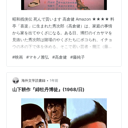
昭和残侠伝 死んで貰います 高倉健 Amazon ★★★★ 料
亭「喜楽」に生まれた秀次郎（高倉健）は、家庭の事情
から家を出てやくざになる。ある日、博打のイカサマを
見抜いた秀次郎は賭場のやくざたちにボコられ、イチョ
ウの木の下で体を休める。そこで若い芸者・幾江（藤純
子）と知り合った。7年後、秀次郎は板前として「喜楽」
#
映画
#
マキノ雅弘
#
高倉健
#
藤純子
で働くことになり、兄貴分の板前・風間重吉（池部良）
と肩を並べる。 昭和残侠伝シリーズ第7弾。 任侠映画が
時代劇のフォーマットを転用していることが実感でき
•
た。そもそも大正末期から昭和初期という舞台設定から
海外文学読書録
1年前
して、その要素が強い。人々は和服を着用し、古い慣習
山下耕作『緋牡丹博徒』(1968/日)
と価値観に基づいて生活している。善…