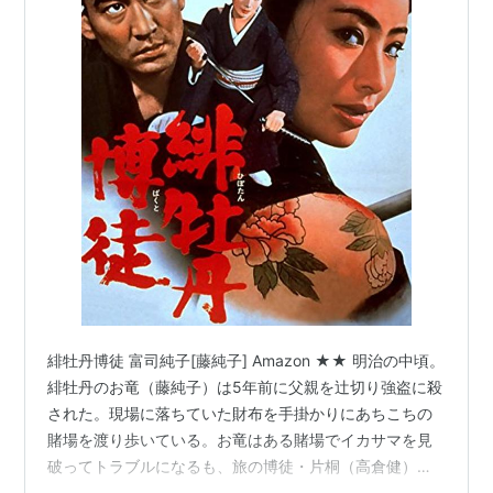
緋牡丹博徒 富司純子[藤純子] Amazon ★★ 明治の中頃。
緋牡丹のお竜（藤純子）は5年前に父親を辻切り強盗に殺
された。現場に落ちていた財布を手掛かりにあちこちの
賭場を渡り歩いている。お竜はある賭場でイカサマを見
破ってトラブルになるも、旅の博徒・片桐（高倉健）に
助けられる。その後、紆余曲折の末に大阪に辿り着いた