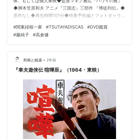
体、もしくは個人東映◆監督マキノ雅広『ハワイの夜』
◆脚本笠原和夫 アニメ『三国志』三部作 『博徒列伝』◆
原作なし◆再生時間101分◆特典予告編とフォトギャラリ
ー◆動物全般（哺乳類がメイン。中でもにゃんこ）出番
#
関東緋桜一家
#
TSUTAYADISCAS
#
DVD鑑賞
なし◆知ってる人藤純子（富司純子）、鶴田浩二、高倉
#
藤純子
#
高倉健
健、若山富三郎、菅原文太伊吹吾郎、山城新伍、南田洋
子、長門裕之、金子信雄、八名信夫藤山寛美、片岡千恵
蔵、川谷拓三、渡瀬恒彦◆顔か名前を知ってる人笠置シ
ヅ子◆印象に残った人、キャラなし◆誰それに似てるの
•
邦画と銭湯
2年前
コーナーなし◆ミリしらコ…
『車夫遊侠伝 喧嘩辰』（1964・東映）