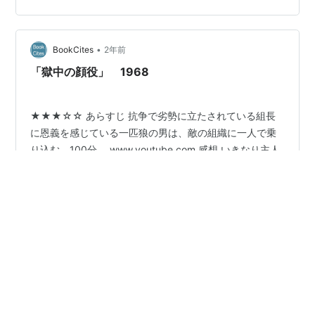
まわりの女たちから秘密がどんどんと漏れていくのは皮
肉だった。 男たちのせっかくの隠蔽工作が水の泡だが、
女たちからすれば彼らが何も情報を共有してくれないの
•
BookCites
2年前
だから、知らんがな、といったところだろう。…
「獄中の顔役」 1968