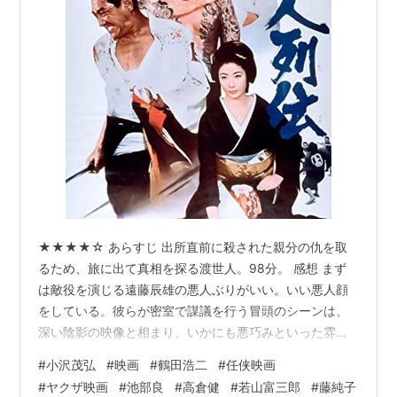
★★★★☆ あらすじ 出所直前に殺された親分の仇を取
るため、旅に出て真相を探る渡世人。98分。 感想 まず
は敵役を演じる遠藤辰雄の悪人ぶりがいい。いい悪人顔
をしている。彼らが密室で謀議を行う冒頭のシーンは、
深い陰影の映像と相まり、いかにも悪巧みといった雰囲
気に満ちていて、強く印象に残った。 悪人たちの企みが
#
小沢茂弘
#
映画
#
鶴田浩二
#
任侠映画
成功し、その仇討ちを誓った主人公は真相を探り始め
#
ヤクザ映画
#
池部良
#
高倉健
#
若山富三郎
#
藤純子
る。悪人側はバレるわけがないと自信満々だったのに、