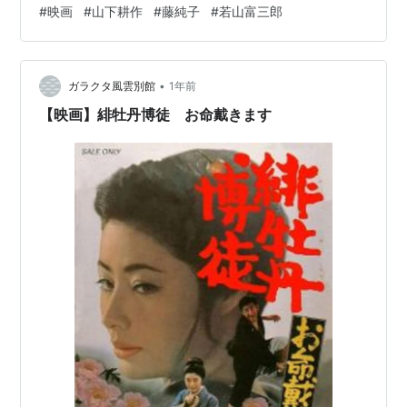
#
映画
#
山下耕作
#
藤純子
#
若山富三郎
お竜は、千成一家の加倉井（大木実）と対立する。 緋牡
丹博徒シリーズ第1弾。 60年代の任侠映画はどれも大同
小異で、連続して見ると飽きてしまう。当時の観客はそ
•
うでもなかったのだろうか。ただ、似たような内容でも
ガラクタ風雲別館
1年前
当たり外れが確実にあるのが映画の面白いところだ。特
【映画】緋牡丹博徒 お命戴きます
にシリーズを順番に見ると外れ…