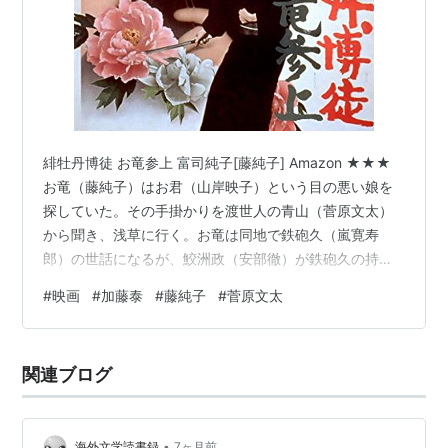
緋牡丹博徒 お竜参上 富司純子[藤純子] Amazon ★★★
お竜（藤純子）はお君（山岸映子）という目の悪い娘を
探していた。その手掛かりを渡世人の青山（菅原文太）
から聞き、浅草に行く。お竜は同地で鉄砲久（嵐寛寿
郎）の世話になるが、鮫洲政（安部徹）が鉄砲久の持つ
芝居小屋を狙っていた。お竜は無事お君を見つける。お
#
映画
#
加藤泰
#
藤純子
#
菅原文太
君は鉄砲久の養女になり、鮫洲政一家の舎弟・銀次郎
（長谷川明男）と懇意になる。鮫洲政は銀次郎に芝居小
屋の権利書を盗むよう命じるが……。 緋牡丹博徒シリー
関連ブログ
ズ第6弾。 任侠映画を見ていると、親分が頼ってきた人
に気前よく金を渡す場面が繰り返し描かれる。あの金離
れのよさは単なる太っ腹ではなく、渡世…
•
海外文学読書録
7ヶ月前