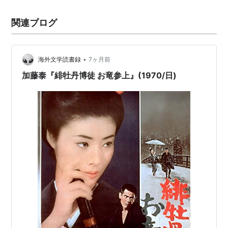
関連ブログ
•
海外文学読書録
7ヶ月前
加藤泰『緋牡丹博徒 お竜参上』(1970/日)