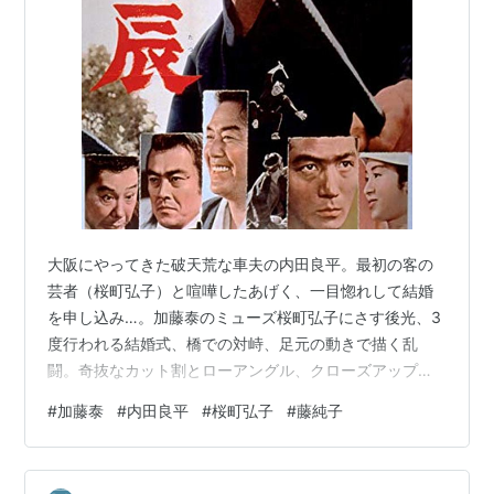
大阪にやってきた破天荒な車夫の内田良平。最初の客の
芸者（桜町弘子）と喧嘩したあげく、一目惚れして結婚
を申し込み…。加藤泰のミューズ桜町弘子にさす後光、3
度行われる結婚式、橋での対峙、足元の動きで描く乱
闘。奇抜なカット割とローアングル、クローズアップと
加藤泰印満載！共同脚本に鈴木則文。 （シネマヴェーラ
#
加藤泰
#
内田良平
#
桜町弘子
#
藤純子
渋谷ホームページより引用） 監督：加藤泰 出演：内田良
平/桜町弘子/曽我廼家明蝶/河原崎長一郎/藤純子/大木実
車夫遊侠伝 喧嘩辰 内田良平 Amazon 江戸からやってき