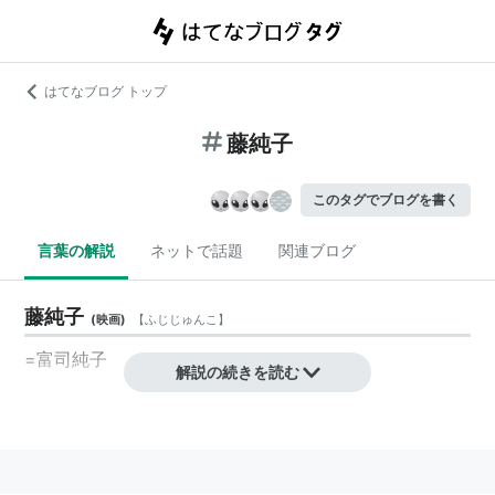
はてなブログ トップ
藤純子
このタグでブログを書く
言葉の解説
ネットで話題
関連ブログ
藤純子
(
映画
)
【
ふじじゅんこ
】
=
富司純子
解説の続きを読む