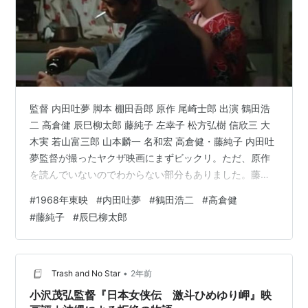
監督 内田吐夢 脚本 棚田吾郎 原作 尾崎士郎 出演 鶴田浩
二 高倉健 辰巳柳太郎 藤純子 左幸子 松方弘樹 信欣三 大
木実 若山富三郎 山本麟一 名和宏 高倉健・藤純子 内田吐
夢監督が撮ったヤクザ映画にまずビックリ。ただ、原作
を読んでいないのでわからない部分もありました。藤純
子に惚れぬかれるふたりの男ってところに男性の夢を感
#
1968年東映
#
内田吐夢
#
鶴田浩二
#
高倉健
じる。ひたすら尽くす藤純子。ただ、藤純子は最初は鶴
#
藤純子
#
辰巳柳太郎
田浩二と足抜けし、2回目は高倉健と逃げる算段で、結局
足抜け。鶴田浩二は組織の義理で刑務所へ行き、さらに
また刑務所へ。懲りない男だな・・がヤクザ映画ファン
じゃない私の感想でした（笑。 大正末期、今は亡き親
•
Trash and No Star
2年前
分？青成に使えた吉良…
小沢茂弘監督『日本女侠伝 激斗ひめゆり岬』映