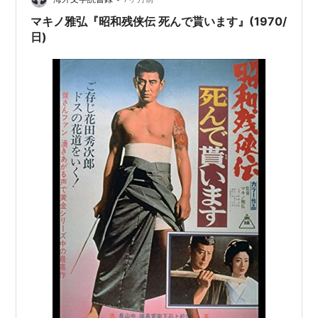
マキノ雅弘『昭和残侠伝 死んで貰います』(1970/
日)