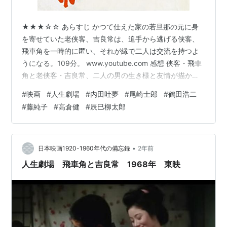
★★★☆☆ あらすじ かつて仕えた家の若旦那の元に身
を寄せていた老侠客、吉良常は、追手から逃げる侠客、
飛車角を一時的に匿い、それが縁で二人は交流を持つよ
うになる。109分。 www.youtube.com 感想 侠客・飛車
角と老侠客・吉良常、二人の男の生き様と友情が描かれ
る。しかし「飛車角」「吉良常（きらつね）」とすごい
#
映画
#
人生劇場
#
内田吐夢
#
尾崎士郎
#
鶴田浩二
名前だ。タイトルを見てもまさか人の名前とは思わなか
#
藤純子
#
高倉健
#
辰巳柳太郎
った。何度も映画化されるぐらい人気の原作小説が元に
なっているので、当時の人は分かっていたのだろうが。
東映任侠映画DVDコレクション 20号 (人生劇場 飛車角)
[分冊百科] (DVD付) (東映任侠映画傑作DVDコレクショ
•
日本映画1920-1960年代の備忘録
2年前
ン…
人生劇場 飛車角と吉良常 1968年 東映