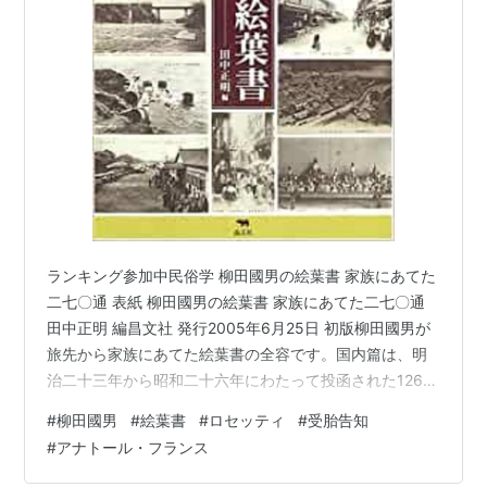
ランキング参加中民俗学 柳田國男の絵葉書 家族にあてた
二七〇通 表紙 柳田國男の絵葉書 家族にあてた二七〇通
田中正明 編昌文社 発行2005年6月25日 初版柳田國男が
旅先から家族にあてた絵葉書の全容です。国内篇は、明
治二十三年から昭和二十六年にわたって投函された126
葉。国外篇は、大正六年の台湾・中国への旅、および大
#
柳田國男
#
絵葉書
#
ロセッティ
#
受胎告知
正十一年から十三年の間に国際連盟統治委員会委員とし
#
アナトール・フランス
て滞欧した先々から投函された144葉です。柳田民俗学の
かくし味 鶴見和子(社会学) 柳田民俗学のかくし味とは、