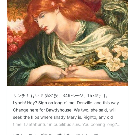
リンチ！ はい？ 第31投。349ページ、1574行目。
Lynch! Hey? Sign on long o’ me. Denzille lane this way.
Change here for Bawdyhouse. We two, she said, will
seek the kips where shady Mary is. Righto, any old
time. Laetabuntur in cubilibus suis. You coming long?
Whisper, who the sooty hell’s the johnny in the black