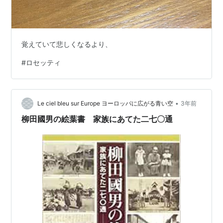
覚えていて悲しくなるより、
#
ロセッティ
•
Le ciel bleu sur Europe ヨーロッパに広がる青い空
3年前
柳田國男の絵葉書 家族にあてた二七〇通