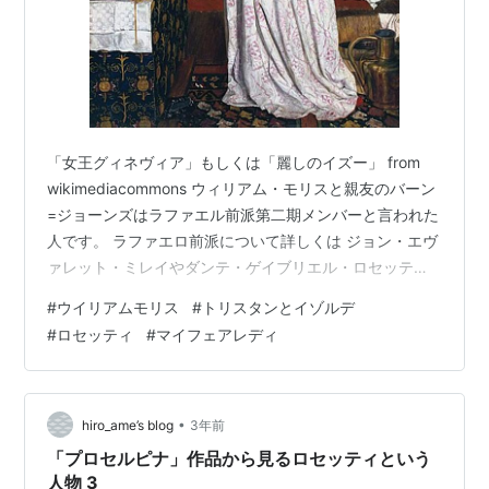
「女王グィネヴィア」もしくは「麗しのイズー」 from
wikimediacommons ウィリアム・モリスと親友のバーン
=ジョーンズはラファエル前派第二期メンバーと言われた
人です。 ラファエロ前派について詳しくは ジョン・エヴ
ァレット・ミレイやダンテ・ゲイブリエル・ロセッティ
の回でも書きましたが 美術評論家ジョン・ラスキンの考
#
ウイリアムモリス
#
トリスタンとイゾルデ
えをもとに 「王立美術アカデミーで教えられるギリシ
#
ロセッティ
#
マイフェアレディ
ャ・ローマ神話や聖書の題材をもとに人物や自然を理想
化して美しく描く方法じゃなくて、もっとありのままの
自然を、他国の歴史ではなく自国（イギリス）の歴史や
古典を描いていこうよ。」という主張で活動した芸術サ
•
hiro_ame’s blog
3年前
ークルです。 しかし…
「プロセルピナ」作品から見るロセッティという
人物 3