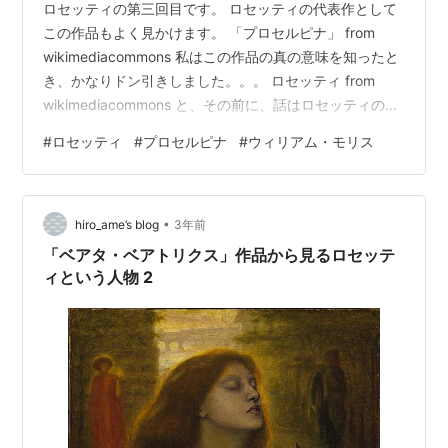
ロセッティの第三回目です。 ロセッティの代表作として
この作品もよく見かけます。 「プロセルピナ」 from
wikimediacommons 私はこの作品の真の意味を知ったと
き、かなりドン引きしました。。。 ロセッティ from
wikimediacommons と、その前に、話はロセッティの奥
さんエリザベス・シッダル（通称リジー）が亡くなっ
#
ロセッティ
#
プロセルピナ
#
ウィリアム・モリス
て、その追悼作品「ベアタ・ベアトリクス」を描いてい
たころです。 エリザベス・シッダル（通称リジー） from
wikimediacommons あんなにリジーの死に心を痛めて、
•
追悼作品を描き、また、リジーのために詩を書き、それ
hiro_ame’s blog
3年前
を棺とともに埋葬までしておいて…
「ベアタ・ベアトリクス」作品から見るロセッテ
ィという人物 2