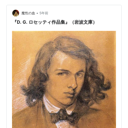
柳田が心の中に隠し持たれたヨーロッパ体験の準拠枠で
ある。p8(柳田民俗学は一国民俗学といわれているが、ヨ
•
魔性の血
5年前
ーロッパ体験はそ…
『D. G. ロセッティ作品集』（岩波文庫）