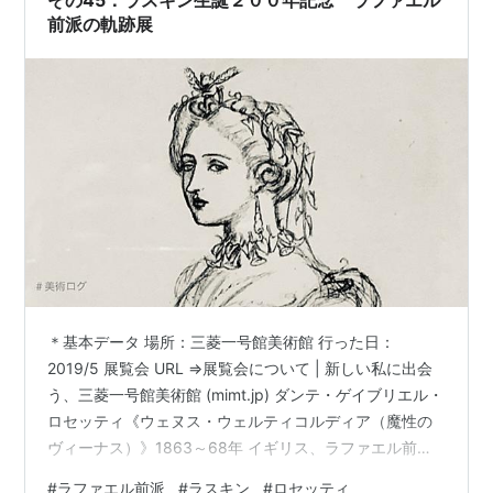
その45：ラスキン生誕２００年記念 ラファエル
前派の軌跡展
＊基本データ 場所：三菱一号館美術館 行った日：
2019/5 展覧会 URL ⇒展覧会について | 新しい私に出会
う、三菱一号館美術館 (mimt.jp) ダンテ・ゲイブリエル・
ロセッティ《ウェヌス・ウェルティコルディア（魔性の
ヴィーナス）》1863～68年 イギリス、ラファエル前派
（印象派の少し前、1848年～）はロイヤルアカデミー付
#
ラファエル前派
#
ラスキン
#
ロセッティ