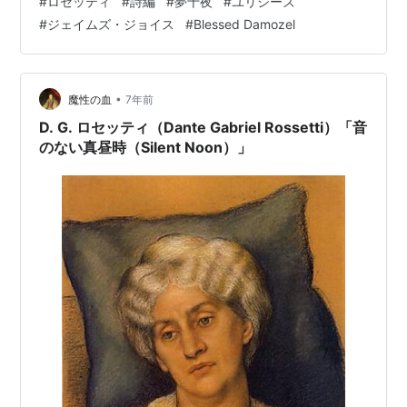
#
ロセッティ
#
詩編
#
夢十夜
#
ユリシーズ
duds?…
#
ジェイムズ・ジョイス
#
Blessed Damozel
•
魔性の血
7年前
D. G. ロセッティ（Dante Gabriel Rossetti）「音
のない真昼時（Silent Noon）」