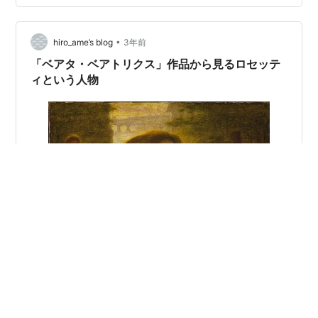
ィのモデルも何度もやってます。 リジーは儚げでアンニ
ュイな感じの女性に対して、ファニー・コンフォースは
•
肉感的なふくよかな女性。 左がリジー（写真）右がフォ
hiro_ame’s blog
3年前
ニー・コンフォースをモデルにした絵「ボッカ・バチア
「ベアタ・ベアトリクス」作品から見るロセッテ
ータ」 さらに、ロ…
ィという人物