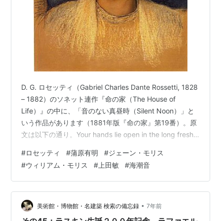
D. G. ロセッティ（Gabriel Charles Dante Rossetti, 1828
– 1882）のソネット連作『命の家（The House of
Life）』の中に、「音のない真昼時（Silent Noon）」と
いう作品があります（1881年版『命の家』第19番）。原
文は以下の通り。Your hands lie open in the long fresh
grass, - The finger-points look through like rosy
#
ロセッティ
#
蒲原有明
#
ジェーン・モリス
blooms: Your eyes smile peace. The pasture gleams
#
ウィリアム・モリス
#
上田敏
#
海潮音
and glooms '…
•
美術館・博物館・名建築 検索の備忘録
7年前