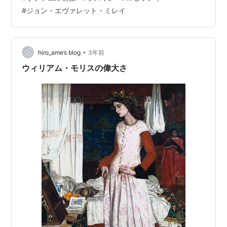
属美術学校の生徒によるアカデミズムに対抗した芸術運
#
ジョン・エヴァレット・ミレイ
動。ジョン・ラスキンは美術批評家・社会思想家でラフ
ァエル前派を庇護した人物で、暮らしの中に芸術を取り
入れようという思想がウィリアム・モリスや日本の民藝
運動などにも影響を与えました。 画題のウェヌスとはロ
•
hiro_ame’s blog
3年前
ーマ神話の…
ウィリアム・モリスの偉大さ