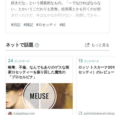
好きだな」という感覚的なもの。「～でなければならな
い」とかいうこだわりも皆無。絵画展とかも行くのが好
きだったけど、今はなかなか行けない。結婚してから夫
とモネと印象派展に行ったのが最後かな。ふと、高校の
#
日記
#
雑記
#
ロセッティ
#
絵
美術の時間のことを思い出した。授業で「教科書に出て
くる絵画の画風、自分の好きなものを選んで好きな絵を
描く」という課題が与えられまして。私はその時、ロセ
ネットで話題
もっと見る
ッティという画家の絵を選びました。その時初めて見た
画風が好みで。 www.news-digest.co.uk「プロセルピ
ナ」というこの絵です。 omo…
24
13
ブックマーク
ブックマーク
略奪、不倫、なんでもありのゲスな画
ロッソ トスカーナ201
家ロセッティーを振り回した魔性の
セッティ）のレビュー 
「プロセルピナ」
kaigablog.com
pointsitedewain.blog