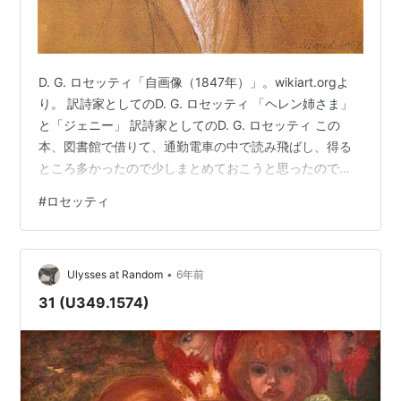
D. G. ロセッティ「自画像（1847年）」。wikiart.orgよ
り。 訳詩家としてのD. G. ロセッティ 「ヘレン姉さま」
と「ジェニー」 訳詩家としてのD. G. ロセッティ この
本、図書館で借りて、通勤電車の中で読み飛ばし、得る
ところ多かったので少しまとめておこうと思ったのです
が、パッケージ商品というのか、色んなものが詰め合わ
#
ロセッティ
せになっているため、まとめるのが大変ですね。とにか
くユニークな本です。編集方針がユニークです。詩と散
文と絵画作品を含み、詩は短詩と長詩、散文はフィクシ
•
ョンとエッセイといった具合に選択がヴァラエティに富
Ulysses at Random
6年前
んでいます。きっとD. G. を知っている人にも知らない人
31 (U349.1574)
に…