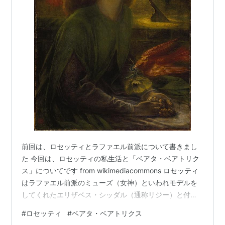
前回は、ロセッティとラファエル前派について書きまし
た 今回は、ロセッティの私生活と「ベアタ・ベアトリク
ス」についてです from wikimediacommons ロセッティ
はラファエル前派のミューズ（女神）といわれモデルを
してくれたエリザベス・シッダル（通称リジー）と付き
合います。 しかし、口がうまいロセッティはさっそくフ
#
ロセッティ
#
ベアタ・ベアトリクス
ァニー・コンフォースという人と浮気します。 ロセッテ