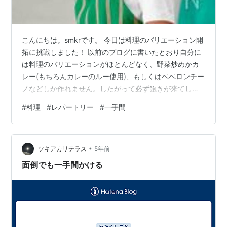
こんにちは。smkrです。 今日は料理のバリエーション開
拓に挑戦しました！ 以前のブログに書いたとおり自分に
は料理のバリエーションがほとんどなく、野菜炒めかカ
レー(もちろんカレーのルー使用)、もしくはペペロンチー
ノなどしか作れません。したがって必ず飽きが来てしま
います。 なので今日はレパートリーを増やすために、あ
#
料理
#
レパートリー
#
一手間
まりもののナスとピーマンと鶏肉、えのきを使った料理
をしました！ 参考にさせていただいたレシピはこちらで
す。 松山絵美 ＊絶品えのきだれのなすと鶏肉焼き浸し＊
•
ジューシーななすと鶏肉にえのきたっぷりな絶品だれが
ツキアカリテラス
5年前
美味しい！ おつまみにも、おかずにも最高な一品です^ ^
面倒でも一手間かける
薬膳効果 ☆なす..…