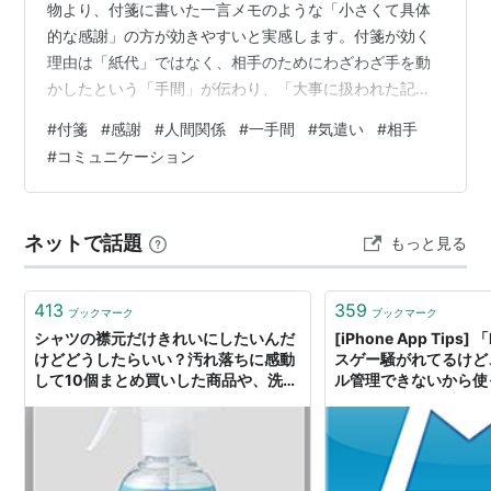
物より、付箋に書いた一言メモのような「小さくて具体
的な感謝」の方が効きやすいと実感します。​付箋が効く
理由は「紙代」ではなく、相手のためにわざわざ手を動
かしたという「手間」が伝わり、「大事に扱われた記
憶」が信頼につながるからです。​やりすぎると“営業感”が
#
付箋
#
感謝
#
人間関係
#
一手間
#
気遣い
#
相手
出て逆効果なので、「軽く・少なく・具体的に・相手に
#
コミュニケーション
負担をかけない」ことがコツです。以下具体的に紹介し
ますね。​ こんな経験ありませんか 一生懸命やった仕事
に、上司や同僚から「おつかれ〜」の一言だけで、少し
ネットで話題
もっと見る
物足りなさ・虚しさを感じたことがある。 高価なお菓子
やギフトをもらったとき、「これ返さな…
413
359
ブックマーク
ブックマーク
シャツの襟元だけきれいにしたいんだ
[iPhone App Tips]
けどどうしたらいい？汚れ落ちに感動
スゲー騒がれてるけど、
して10個まとめ買いした商品や、洗濯
ル管理できないから使
機に入れる前の一手間などを紹介
いえ、ほんの一手間で
うになりますよ。 | 覚醒
【個人ブログ】