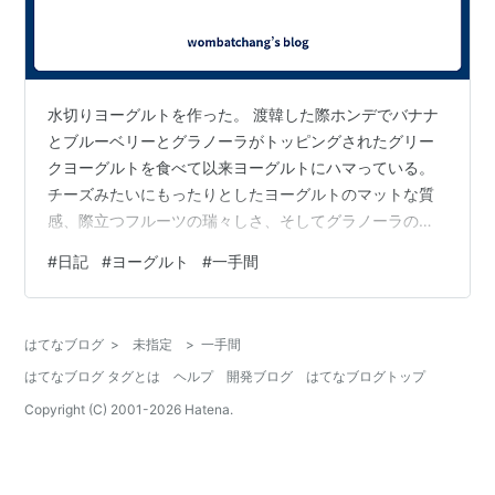
水切りヨーグルトを作った。 渡韓した際ホンデでバナナ
とブルーベリーとグラノーラがトッピングされたグリー
クヨーグルトを食べて以来ヨーグルトにハマっている。
チーズみたいにもったりとしたヨーグルトのマットな質
感、際立つフルーツの瑞々しさ、そしてグラノーラのカ
リカリした食感。口の中が遊園地である。様々なアトラ
#
日記
#
ヨーグルト
#
一手間
クションのおかげでまじで飽きない。ヨーグルトって遊
園地だったんですね！！！ しかし日本のスーパーで売っ
ているグリークヨーグルトは韓国で食べたものより水分
はてなブログ
>
未指定
>
一手間
が残っているものが多く、色々試してみたけどなかなか
はてなブログ タグとは
ヘルプ
開発ブログ
はてなブログトップ
あの遊園地に再訪することができない。普通のヨーグル
トの水分を抜くことで、もったりヨーグルトを簡単…
Copyright (C) 2001-
2026
Hatena.