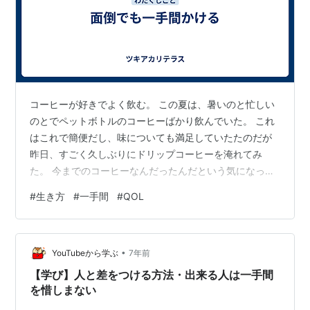
コーヒーが好きでよく飲む。 この夏は、暑いのと忙しい
のとでペットボトルのコーヒーばかり飲んでいた。 これ
はこれで簡便だし、味についても満足していたたのだが
昨日、すごく久しぶりにドリップコーヒーを淹れてみ
た。 今までのコーヒーなんだったんだという気になった
（笑） コスト的にもこっちの方が安いし、なんで頑張っ
#
生き方
#
一手間
#
QOL
て続けなかったんだろうと。 少しの一手間を惜しまずに
やることってすごく大事だなと感じた。 思えば、昨日は
一手間をかけることの大切さを いろいろなところで再認
•
識した。 例えば、料理。 昨日の晩御飯は焼きそばを作っ
YouTubeから学ぶ
7年前
た。 普段は豚こまをそのままフライパンに投入するのだ
【学び】人と差をつける方法・出来る人は一手間
けど たまたま、レシピもそうな…
を惜しまない