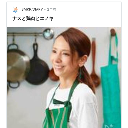
挙げようと思えばまだまだいけるけどとりあえずこんな
•
もんにしとこう。 割といろんなことにこだわりを持ちた
SMKR/DIARY
2年前
いタイプってこともあって，無駄だと思いながらもやっ
ナスと鶏肉とエノキ
てることもある。 で，…