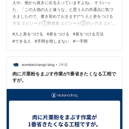
人や、他から抜きに出る人っていますよね。 そういっ
た、「この人他の人と違うな」と思う人の共通点に気づ
きましたので、書き留めておきます(^^) 人と差をつける
方法 エピソード①美容室 エピソード②テレアポ エピソ
ード③モテる人 まとめ 人と差をつける方法 人と差をつ
#
人と差をつける
#
差をつける
#
差をつける方法
ける方法は、ズバリ、 『面倒な一手間を惜しまない』 で
#
できる人
#
手間を惜しまない
#
一手間
す。 例えば、誰かに依頼をするメール。 私は仕事で社内
の人に送るメールに、 「お手数おかけして申し訳ないの
ですが」 「お忙しい中申し訳ないのですが」 「お時間が
ある時で構いませんので」 「いつもありがとうございま
•
wombatchang’s blog
2年前
す」 などといった…
肉に片栗粉をまぶす作業が1番省きたくなる工程で
すが。