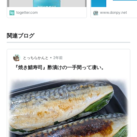
togetter.com
www.donpy.net
関連ブログ
•
とっちらかんと
2年前
『焼き鯖寿司』酢漬けの一手間って凄い。