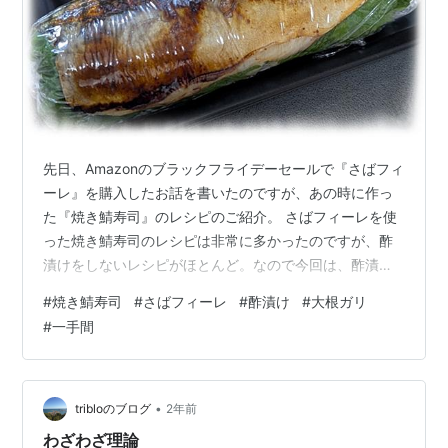
先日、Amazonのブラックフライデーセールで『さばフィ
ーレ』を購入したお話を書いたのですが、あの時に作っ
た『焼き鯖寿司』のレシピのご紹介。 さばフィーレを使
った焼き鯖寿司のレシピは非常に多かったのですが、酢
漬けをしないレシピがほとんど。なので今回は、酢漬け
の工程のあるこちらのレシピを参考にしつつ、酢漬け
#
焼き鯖寿司
#
さばフィーレ
#
酢漬け
#
大根ガリ
『あり』『なし』を両方作って食べ比べしてみました。
#
一手間
一応気をつけた点は、レシピでは『塩鯖』ですが、私は
ただの『さばフィーレ』を使ったので、焼く前に塩をあ
てたことくらいかな。 前の晩に、さばフィーレを冷蔵庫
へ移して解凍させるところからスタート。当日は、キッ
•
tribloのブログ
2年前
チンペーパーで水気を拭き取ってから酢漬け…
わざわざ理論