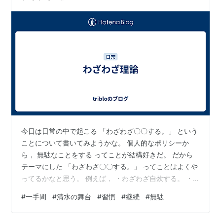
今日は日常の中で起こる 「わざわざ〇〇する。」 という
ことについて書いてみようかな。 個人的なポリシーか
ら， 無駄なことをする ってことが結構好きだ。 だから
テーマにした 「わざわざ〇〇する。」 ってことはよくや
ってるかなと思う。 例えば， ・わざわざ自炊する。 ・
わざわざ離れた駐車場に停める。 ・わざわざ下道で行
#
一手間
#
清水の舞台
#
習慣
#
継続
#
無駄
く。 ・わざわざ髪を整える。 ・わざわざワックス掛けを
繰り返す。 ・わざわざ遠回りして家に帰る。 などなど。