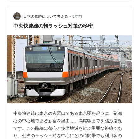
間帯に減便が実施され、1時間に2本となってしまいまし
た。 20分と30分、両者の差は10分ではありますが、心
理的にはこの差は大きいと思います。減便された当時
•
日本の鉄路について考える
2年前
は、「東京から1時間3…
中央快速線の朝ラッシュ対策の秘密
中央快速線は東京の玄関口である東京駅を起点に、副都
心の中心地である新宿を経由し、高尾駅までを結ぶ路線
です。この路線は都心と多摩地域を結ぶ重要な路線であ
り、朝夕のラッシュ時を中心にどの時間帯でも利用客の