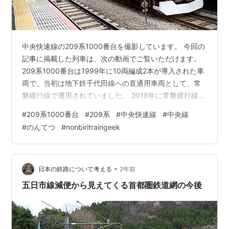
中央快速線の209系1000番台を撮影しています。 今回の
記事に掲載した列車は、次の動画でご覧いただけます。
209系1000番台は1999年に10両編成2本が導入された車
両で、当初は地下鉄千代田線への直通用車両として、常
磐緩行線で運用されていました。 2018年に常磐緩行線か
ら撤退し、E233系へのグリーン車組み込みに伴う予備車
#
209系1000番台
#
209系
#
中央快速線
#
中央線
確保のために中央快速線に転用されています。 西八王子
#
のんてつ
#
nonbiritraingeek
駅の東京方面ホーム（高尾側）から撮影 グリーン車組み
込み工事が終了し、9/8から中央快速線でTASC（定位置
停止装置）が導入されたことに伴い、209系1000番台は
引退しました。 西八王子駅の高尾方面ホーム（高尾側）
•
日本の鉄路について考える
2年前
…
五日市線減便から見えてくる首都圏鉄道網の今後