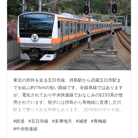
東京の郊外を走る五日市線、拝島駅から武蔵五日市駅ま
でを結ぶ約11kmの短い路線です。全線単線ではあります
が、電化されており中央快速線でおなじみのE233系が使
用されています。朝夕には拝島から青梅線に直通し立川
駅まで乗り入れる列車もあります。 2015年のダイヤ改正
以前は日中の時間帯でも1時間に3本の間隔で列車が設定
#
鉄道
#
五日市線
#
多摩地方
#
減便
#
青梅線
されており20分毎に列車がやってくるようなダイヤにな
#
中央快速線
っていました。それが2015年のダイヤ改正後は日中の時