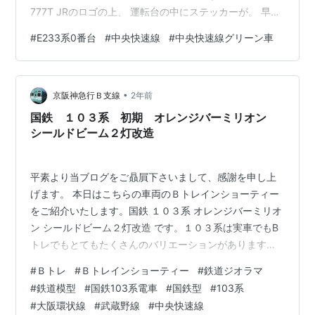
777T JRのロゴの上、 運転台の中にステッカーが。 早い
ところ撮っておこうと思っていましたが、 ボチボチと見
#
E233系0番台
#
中央快速線
#
中央快速線グリーン車
られる模様。 2月1日現在、 T10・T14・T18・T30・
T39・T40で確認ができました。 2025/2/1 805H タヌ
キ?が描かれた「Chuo Ome Line」のステッカーを付けた
•
H48編成。 撮っている時は気が付かなかった。
京阪神急行Ｂ支線
2年前
国鉄 １０３系 初期 オレンジバーミリオン
シールドビーム２灯改造
平素より当ブログをご贔屓下さいまして、感謝を申し上
げます。 本日はこちらの車両のＢトレインショーティー
をご紹介いたします。国鉄 １０３系 オレンジバーミリオ
ン シールドビーム２灯改造 です。１０３系は実車でもB
トレでもとてもたくさんのバリエーションがあります。
１０３系の基本情報はすでにあちらこちらで述べており
#
Ｂトレ
#
Ｂトレインショーティー
#
鉄道ジオラマ
ますので、ご参照くださいませ。
#
鉄道模型
#
国鉄103系電車
#
国鉄型
#
103系
dododotoh.hatenablog.com 端的にいうと、吊掛駆動の
#
大阪環状線
#
武蔵野線
#
中央快速線
旧型国電を置き換えるために登場した１０１系がイマイ