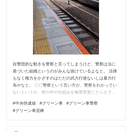
自警団的な動きを警察と言ってしまうけど、警察は法に
基づいた組織というのがみんな抜けているよなと。 法律
もなく権力をかざすのはただの武力行使ないしは暴力行
為やなと。 〇〇警察という言い方が、警察をわかってい
ないというか。世の中の仕組みを無茶苦茶にとらえてい
る あるいは無駄に権力とかを嫌う中学生で止まっている
#
中央快速線
#
グリーン車
#
グリーン車警察
人が多いのかなと。 そう思ったのが 今日の帰り、中央線
#
グリーン車泥棒
が人身事故で大幅に遅れていて80分遅れ。いつ動くかわ
からんからグリーン車で帰っていたのですが 神田に着い
たときに、変な女性が乗り込んできたんですね。