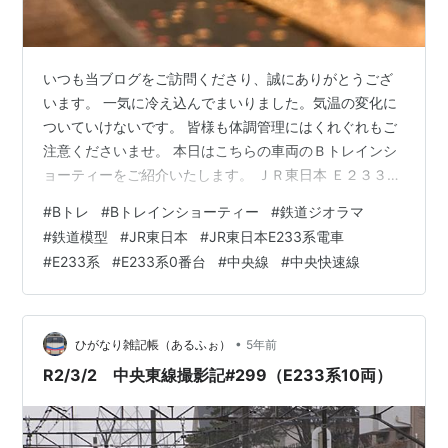
いつも当ブログをご訪問くださり、誠にありがとうござ
います。 一気に冷え込んでまいりました。気温の変化に
ついていけないです。 皆様も体調管理にはくれぐれもご
注意くださいませ。 本日はこちらの車両のＢトレインシ
ョーティーをご紹介いたします。 ＪＲ東日本 Ｅ２３３系
０番台 中央線 です。 現在のＪＲ東日本の顔とも呼べる
#
Bトレ
#
Bトレインショーティー
#
鉄道ジオラマ
車両です。 Ｅ２３１系のバージョンアップ版として２０
#
鉄道模型
#
JR東日本
#
JR東日本E233系電車
０６年に登場しました。 dododotoh.hatenablog.com 本
#
E233系
#
E233系0番台
#
中央線
#
中央快速線
系列で、一番初めに投入されたのが中央快速線になるよ
うです。 当時、中央快速線で幅を利かせていたのが２０
１系です。 ２０１系も新製時に一番初めに投入されたの
が…
•
ひがなり雑記帳（あるふぉ）
5年前
R2/3/2 中央東線撮影記#299（E233系10両）