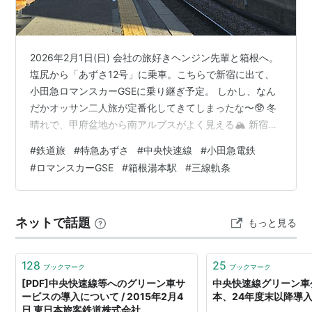
2026年2月1日(日) 会社の旅好きヘンジン先輩と箱根へ。
塩尻から「あずさ12号」に乗車。こちらで新宿に出て、
小田急ロマンスカーGSEに乗り継ぎ予定。 しかし、なん
だかオッサン二人旅が定番化してきてしまったな〜🥸 冬
晴れで、甲府盆地から南アルプスがよく見える🏔️ 新宿で
の乗り継ぎ時間は27分。普通に行けば余裕だけど、人身
#
鉄道旅
#
特急あずさ
#
中央快速線
#
小田急電鉄
事故やら異音確認やらで頻繁に遅延する中央快速線をす
#
ロマンスカーGSE
#
箱根湯本駅
#
三線軌条
んなり突破できるか、一抹の不安が😓 今日は今のところ
至って順調😌 ・・・・・ 突然、甲斐大和付近でノロノロ
運転に😣 あ〜早くもキタか😩 中央快速線はまだだいぶ先
ネットで話題
もっと見る
だけど😯 ・・・・・ 幸いすぐに速度回復し笹子トンネル
へ。 軽症…
128
25
ブックマーク
ブックマーク
[PDF]中央快速線等へのグリーン車サ
中央快速線グリーン車
ービスの導入について / 2015年2月4
本、24年度末以降導入
日 東日本旅客鉄道株式会社