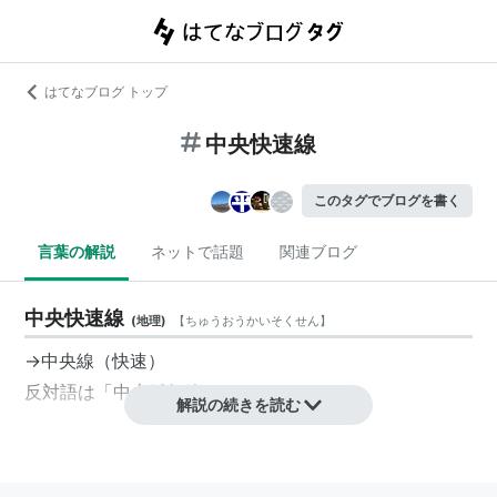
はてなブログ トップ
中央快速線
このタグでブログを書く
言葉の解説
ネットで話題
関連ブログ
中央快速線
(
地理
)
【
ちゅうおうかいそくせん
】
→中央線（快速）
反対語は「
中央緩行線
」。
解説の続きを読む