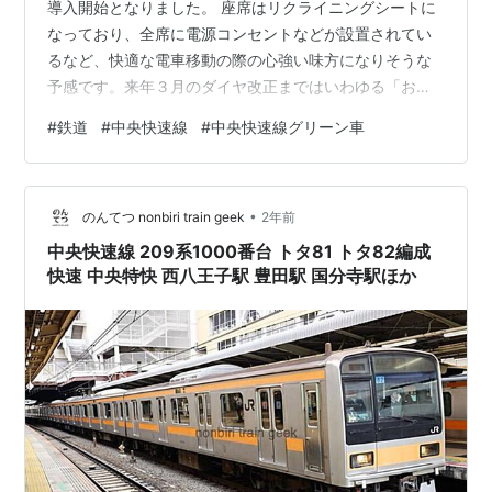
導入開始となりました。 座席はリクライニングシートに
なっており、全席に電源コンセントなどが設置されてい
るなど、快適な電車移動の際の心強い味方になりそうな
予感です。来年３月のダイヤ改正まではいわゆる「お試
し期間」として、追加料金無しで乗車できるということ
#
鉄道
#
中央快速線
#
中央快速線グリーン車
もあり、連日大混雑となっていると話題となっていま
す。 今回は中央快速線のグリーン車導入についてみてい
きたいと思います。 2階建てのグリーン車が2両増結され
•
る ※画像：JR東日本 1．運行区間 グリーン車の運行区間
のんてつ nonbiri train geek
2年前
としては中央快速線の高尾～東京間をはじめ、中央本線
中央快速線 209系1000番台 トタ81 トタ82編成
の高尾～大月間、相互直通運転…
快速 中央特快 西八王子駅 豊田駅 国分寺駅ほか