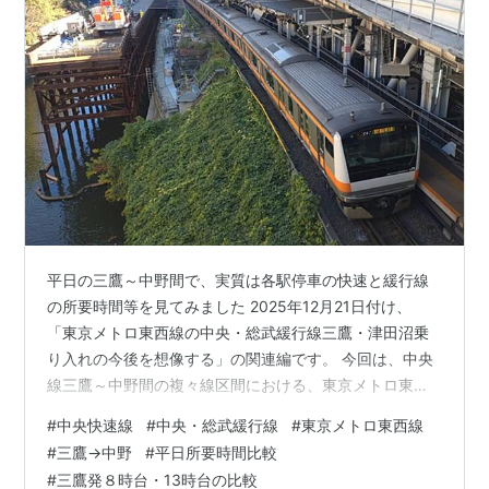
平日の三鷹～中野間で、実質は各駅停車の快速と緩行線
の所要時間等を見てみました 2025年12月21日付け、
「東京メトロ東西線の中央・総武緩行線三鷹・津田沼乗
り入れの今後を想像する」の関連編です。 今回は、中央
線三鷹～中野間の複々線区間における、東京メトロ東西
線三鷹乗り入れを含めた中央・総武緩行線と、中央快速
#
中央快速線
#
中央・総武緩行線
#
東京メトロ東西線
線のダイヤ比較の話です。 中央線三鷹～中野間（以下、
#
三鷹→中野
#
平日所要時間比較
「同区間」）は複々線ながらも、平日の快速は同区間で
#
三鷹発８時台・13時台の比較