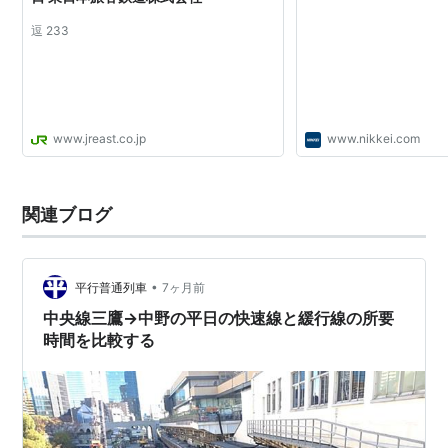
逗 233
www.jreast.co.jp
www.nikkei.com
関連ブログ
•
平行普通列車
7ヶ月前
中央線三鷹→中野の平日の快速線と緩行線の所要
時間を比較する