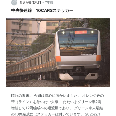
shueisha.online merkmal-biz.jp これがグリーン車警察か
•
西さがみ改札口
2年前
と思い…
中央快速線 10CARSステッカー
晴れの週末。 今週は都心に向かいました。 オレンジ色の
帯（ライン）を巻いた中央線。 ただいまグリーン車2両
増結して12両編成への過渡期であり、 グリーン車未増結
の10両編成にはステッカーは付いています。 2025/2/1