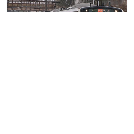
ちょっと卒論で忙しいかもしれないので実は年が明ける
前に急いで未公開記事をいじっております。何でもかん
でも締切の直前にブワーっとやるのは私の悪い癖です
ね、逆にそう考えると締切もクソもないブログって楽か
もしれません（蹴）。 では本題。 1032T T8 都営5300
形の廃車回送を撮りに行こうとしたのに腹痛で間に合わ
#
E233系
#
E233系0番台
#
中央線
#
中央東線
ず引き返した時の写真です...笑。 233の10連もいずれは
#
中央快速線
#
JR東日本
#
撮り鉄
貴重になるのでしょうか。15年前にデビューしたとは思