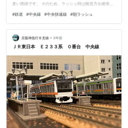
多い路線です。 そのため、ラッシュ時は輸送力を確保す
るために1時間に約29本、すなわち2分に1本の間隔で列車
#
鉄道
#
中央線
#
中央快速線
#
朝ラッシュ
を運行する離れ業を使っています。 今回はこの輸送力の
確保を可能にしている中央快速線の秘密をご紹介させて
いただきます。 ラッシュ時には1時間に4万人以上の利用
•
がある中央快速線 これだけ大勢の乗客を輸送するのはそ
京阪神急行Ｂ支線
3年前
う簡単なことではない ※画像：Wikipedia ①交互発着が
ＪＲ東日本 Ｅ２３３系 ０番台 中央線
行われる駅がある 中央…