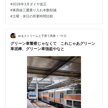
各駅停車運転となっています。 土曜・休日の快速は、同
#
2026年3月ダイヤ改正
区間では吉祥寺と荻窪のみの停車ですが、平日の同区間
#
東西線三鷹乗り入れ本数削減
は緩行線と実質的に同じです。 ホームは方向別でなく、
#
土曜・休日の所要時間比較
快速線と緩行線とで分かれており、同区…
•
ゆるストリームと子育て馬券
1年前
グリーン車警察じゃなくて これじゃあグリーン
車泥棒、グリーン車強盗やなと