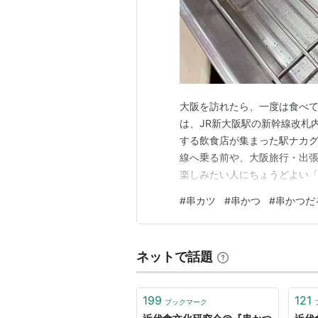
大阪を訪れたら、一度は食べて
は、JR新大阪駅の新幹線改札
する飲食店が集まった駅ナカ
線へ乗る前や、大阪旅行・出張
楽しみたい人にちょうどよい「
ー、口コミの傾向とあわせて紹
#
串カツ
#
串かつ
#
串かつだ
舗情報 人気と口コミの傾向 
「駅なかセット」がおすすめ 
ネットで話題
199
121
ブックマーク