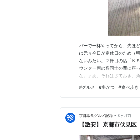
バーで一杯やってから、先ほ
は元々今日が定休日のため（
ないみたい。２軒目の店「Ｋ
ウンター席の客同士の間に座っ
な。まあ、それはさておき、
加減と歯ごたえで、なかなか
#
グルメ
#
串かつ
#
食べ歩き
が、揚げ物シリーズも割と早
いて串マッシュルーム。先頭
•
京都珍食グルメ記録
3ヶ月前
【激安】 京都市伏見区 