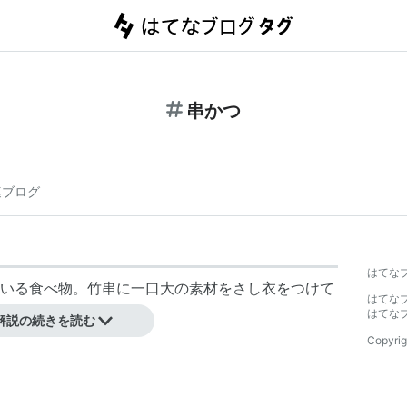
串かつ
連ブログ
はてな
いる食べ物。竹串に一口大の素材をさし衣をつけて
はてな
で食べるのが一般的。
はてな
解説の続きを読む
Copyrig