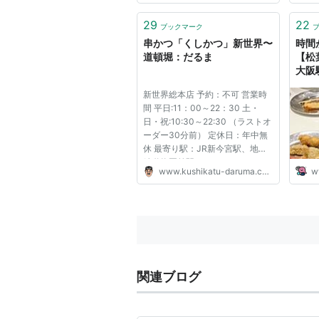
29
22
ブックマーク
串かつ「くしかつ」新世界〜
時間
道頓堀：だるま
【松
大阪
tue-
新世界総本店 予約：不可 営業時
間 平日:11：00～22：30 土・
日・祝:10:30～22:30 （ラストオ
ーダー30分前） 定休日：年中無
休 最寄り駅：JR新今宮駅、地下
鉄動物園前駅
www.kushikatu-daruma.com
w
関連ブログ