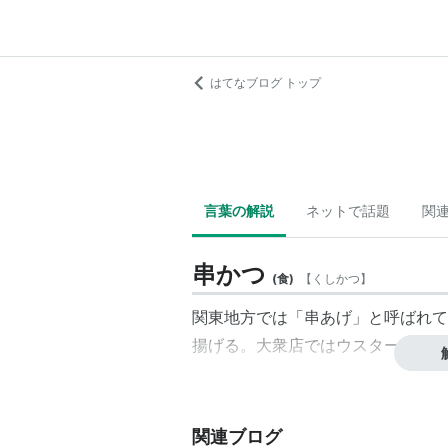
はてなブログ トップ
言葉の解説
ネットで話題
関
串かつ
(
食
)
【
くしかつ
】
関東地方では「串あげ」と呼ばれて
揚げる。大衆店ではウスターソース
関連ブログ