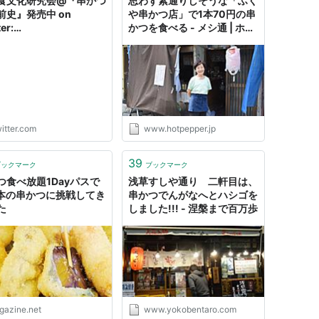
食文化研究会@『串かつ
思わず素通りしそうな「ふく
前史』発売中 on
や串かつ店」で1本70円の串
er:
かつを食べる - メシ通 | ホッ
ps://t.co/crHYRYiBJ9
トペッパーグルメ
のチコちゃんの東郷平八
じゃが話は、舞鶴市の清
夫さんが平成７年に創作
街おこしのための架空の
 悪く言えば「嘘の
。 この事は清水さん本
itter.com
www.hotpepper.jp
繰り返し認めている事
"
39
ブックマーク
ブックマーク
つ食べ放題1Dayパスで
浅草すしや通り 二軒目は、
0本の串かつに挑戦してき
串かつでんがなへとハシゴを
た
しました!!! - 涅槃まで百万歩
igazine.net
www.yokobentaro.com