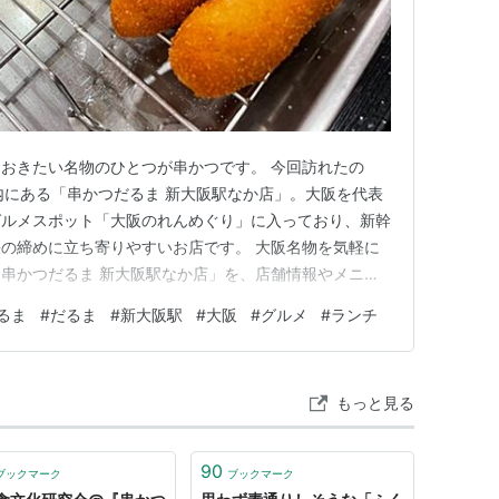
おきたい名物のひとつが串かつです。 今回訪れたの
内にある「串かつだるま 新大阪駅なか店」。大阪を代表
グルメスポット「大阪のれんめぐり」に入っており、新幹
の締めに立ち寄りやすいお店です。 大阪名物を気軽に
串かつだるま 新大阪駅なか店」を、店舗情報やメニュ
介します。 串かつだるま 新大阪駅なか店の店舗概要 店
るま
#
だるま
#
新大阪駅
#
大阪
#
グルメ
#
ランチ
串かつだるま 新大阪駅なか店のメニュー紹介 初めてなら
単品メニューも豊富…
もっと見る
90
ブックマーク
ブックマーク