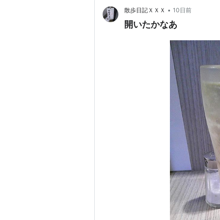
•
散歩日記ＸＸＸ
10日前
開いたかなあ