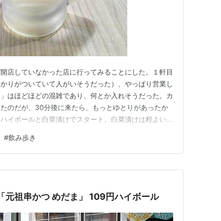
ど開店していなかった店に行ってみることにした。１軒目
明かりがついていて人がいそうだった）、やっぱり営業し
Ｓ」はほどほどの混雑であり、何とか入れそうだった。カ
たのだが、30分後に来たら、もっとゆとりがあったか
角ハイボールと白菜漬けでスタート。白菜漬けは程よい塩
よろしい。白菜漬けでしばらくしのぐつもりだったのだ
#
飲み歩き
くやって来た。まずは串かつ。これはソースで食べる。続
の１つを塩で、残りの２つを醤油…
「元祖串かつ めだま」 109円ハイボール