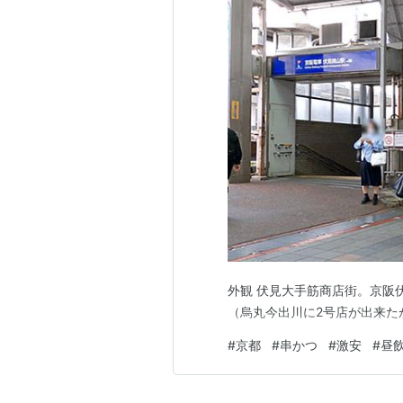
外観 伏見大手筋商店街。京阪
（烏丸今出川に2号店が出来た
#
京都
#
串かつ
#
激安
#
昼