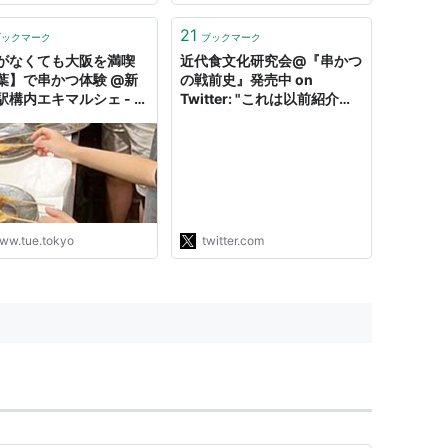
21
ブックマーク
ブックマーク
がなくても大阪を満喫
近代食文化研究会@『串かつ
葉】で串かつ体験 @新
の戦前史』発売中 on
駅構内エキマルシェ - 🍀
Twitter: "これは以前紹介し
noie
た、日本の漬物文化（朝倉聖
子）掲載の戦後の白米と漬物
の消費量の推移です（グラム
／日／一人） 白米の消費は
ピークの１９５９年から直近
の２０１３年までに、５分の
２（４０％）に減少していま
ww.tue.tokyo
twitter.com
す。半分以下になったという
こと…
https://t.co/1wrJRhE5kw"