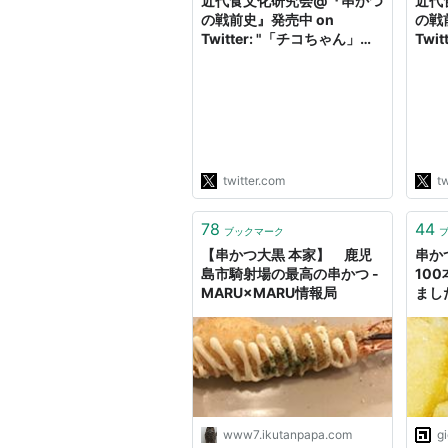
近代食文化研究会@『串かつ
近代
の戦前史』発売中 on
の戦
Twitter: "「チコちゃん」去
Twitt
年1月31日放送「なぜお肉屋
"htt
さんでコロッケを売ってい
昨晩
る？」 答え：洋食のコック
郎肉
さんがお肉屋さんに転職した
水孝
から チョウシ屋という店の
した
創業者がポテトコロッケを発
話。
明し、昭和２年に日本初のコ
話」
twitter.com
tw
ロッケを売る肉屋を開店した
人が
と…
実。
78
44
https://t.co/LMQgvhGBgT"
ブックマーク
【串かつ大黒 本家】 鹿児
串か
島市騎射場の最高の串かつ -
10
MARU×MARU情報局
まし
www7.ikutanpapa.com
g