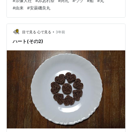
#
宗像大社
#
みあれ祭
#
阿礼
#
ウヅ
#
船
#
丸
連２：稗田阿礼・関連３：丸とマル・関連４：安曇磯良
#
由来
#
安曇磯良丸
丸（あづみのいそらまる） ■みあれ祭福岡県宗像市の海
の神事。沖津宮（おきつみや）の田心姫神（たごりひ
め）、中津宮（なかつみや）の湍津姫神（たぎつひめ）
の神輿を乗せた御座船が大島から九州・本土の辺津宮
•
目で見る 心で見る
3年前
（へつみや）へ移動する。そして市杵島姫神（いちき
ハート(その2)
し…