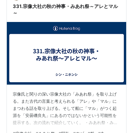
した。 生地も焼き方も一緒で味も一緒なんだし、形…
331.宗像大社の秋の神事・みあれ祭～アレとマル
～
宗像氏と関りの深い宗像大社の「みあれ祭」を取り上げ
る。また古代の言葉と考えられる「アレ」や「マル」に
まつわる話を取り上げる。そして船に「マル」がつく起
源を「安曇磯良丸」にあるのではないかという可能性を
提示する。次の流れで紹介していく。 ・みあれ祭・みあ
れ祭の起源・阿礼（あれ）とは何か・関連１：ウヅ・関