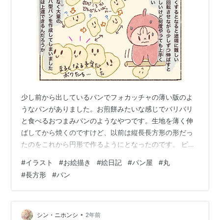
少し前から出しているパンでフォカッチャの薄い版のよ
うなパンがありました。お煎餅みたいな感じでバリバリ
と食べるおつまみパンのようなやつです。生地を薄く伸
ばしてから焼くのですけど、以前は縦長長方形の形だっ
たのをこれから円形で作るようにとなったのです。 ピザ
とかもそうなんですけど、生地をきれいに丸くするって
#
イラスト
#
お絵描き
#
絵日記
#
パン屋
#
丸
いうのがいまだに上手にできないのでこのパンを大量生
#
長方形
#
パン
産の日に働く日が当たってしまうのすごく嫌だったので
す。でも嫌だと思ってる事には大抵当たる人間なのでま
んまと当たってしまい、ヘトヘトになりながらやってき
ました。大量に作ったのに最後まで上手に作れませんで
•
シン・ニホンシ
2年前