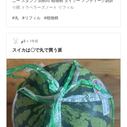
ニー スタンプ 回転印 植物柄 ダイソー アンティーク調折
り紙 トラベラーズノート リフィル
#
丸
#
リフィル
#
植物柄
•
ℊ3
1年前
スイカは〇で丸で買う派