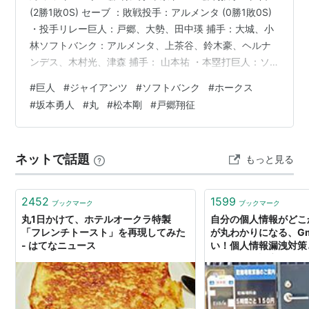
(2勝1敗0S) セーブ ：敗戦投手：アルメンタ (0勝1敗0S)
・投手リレー巨人：戸郷、大勢、田中瑛 捕手：大城、小
林ソフトバンク：アルメンタ、上茶谷、鈴木豪、ヘルナ
ンデス、木村光、津森 捕手： 山本祐 ・本塁打巨人：ソ
フトバンク： 日テレG+ にて観戦 解説：工藤公康 実況：
#
巨人
#
ジャイアンツ
#
ソフトバンク
#
ホークス
平川健太郎～～～～～～～～～～～～～～～～～～～～
#
坂本勇人
#
丸
#
松本剛
#
戸郷翔征
～～～～～～～～Giants Official
Web(https://www.giants.jp/game/20260527_8003_1/)
～～～～～～～～～～～～～～～～～～～～～～～～～
ネットで話題
もっと見る
～～～ 勝った…
2452
1599
ブックマーク
ブックマーク
丸1日かけて、ホテルオークラ特製
自分の個人情報がどこ
「フレンチトースト」を再現してみた
が丸わかりになる、Gm
- はてなニュース
い！個人情報漏洩対策
ごとに個別設定してみよ
ットカードの読みもの