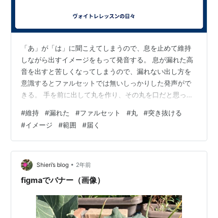
「あ」が「は」に聞こえてしまうので、息を止めて維持
しながら出すイメージをもって発音する。 息が漏れた高
音を出すと苦しくなってしまうので、漏れない出し方を
意識するとファルセットでは無いしっかりした発声がで
きる。 手を前に出して丸を作り、その丸を口だと思って
その先を突き抜けるようなイメージで声を出す。 声が広
#
維持
#
漏れた
#
ファルセット
#
丸
#
突き抜ける
範囲に広がらず、まっすぐ声が届く。よく聞こえる。 カ
#
イメージ
#
範囲
#
届く
ーーってやると、耳の後ろが持ち上がる
•
Shieri’s blog
2年前
figmaでバナー（画像）