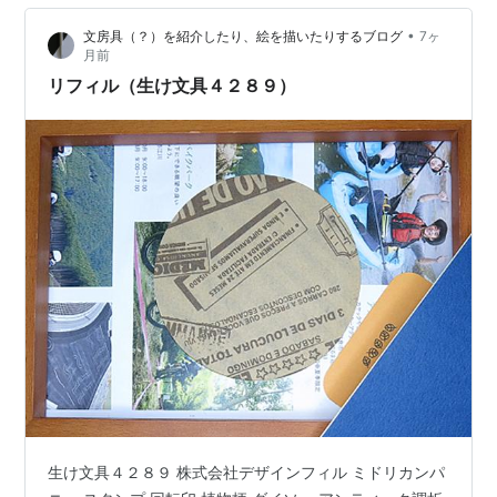
味しい😋 塩味を抑えながら動物系のパンチに醤油がキリ
•
文房具（？）を紹介したり、絵を描いたりするブログ
7ヶ
ッと効いた濃い味のスープも抜群👍 ついでにチャーシュ
月前
ーもGood👍…
リフィル（生け文具４２８９）
生け文具４２８９ 株式会社デザインフィル ミドリカンパ