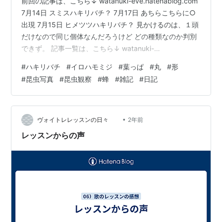
前回の記事は、こちら↓ watanuki-eve.hatenablog.com
7月14日 スミスハキリバチ？ 7月17日 あちらこちらに○
出現 7月15日 ヒメツツハキリバチ？ 見かけるのは、１頭
だけなので同じ個体なんだろうけど どの種類なのか判別
できず。 記事一覧は、こちら↓ watanuki-
eve.hatenablog.com 楽天ROOMも始めました↓
#
ハキリバチ
#
イロハモミジ
#
葉っぱ
#
丸
#
形
room.rakuten.co.jp にほんブログ村 ランキング参加中
#
昆虫写真
#
昆虫観察
#
蜂
#
雑記
#
日記
【公式】2023年開設ブログ
•
ヴォイトレレッスンの日々
2年前
レッスンからの声