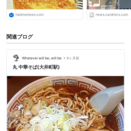
hatenanews.com
news.cardmics.com
関連ブログ
•
Whatever will be, will be.
6ヶ月前
丸 中華そば(大井町駅)