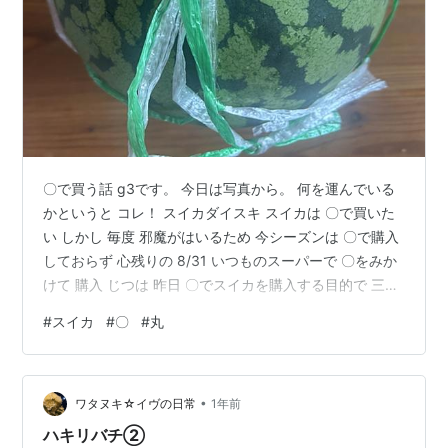
〇で買う話 g3です。 今日は写真から。 何を運んでいる
かというと コレ！ スイカダイスキ スイカは 〇で買いた
い しかし 毎度 邪魔がはいるため 今シーズンは 〇で購入
しておらず 心残りの 8/31 いつものスーパーで 〇をみか
けて 購入 じつは 昨日 〇でスイカを購入する目的で 三越
前駅で下車して こちらに立ち寄ったところ mitsui-
#
スイカ
#
〇
#
丸
shopping-park.com ・・・ ・・ ・ ない 旬がウリですか
ら・・・ 秋フルーツが中心でした そんなわけで もう〇
で今シーズンは 購入できないわ、な 気持ちが高ぶり？？
•
はれて購入 尾花沢スイカ 無事 冷蔵庫へ １/8カットは 一
ワタヌキ☆イヴの日常
1年前
回分ですから…
ハキリバチ②