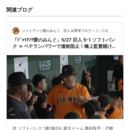
関連ブログ
•
ジャイアンツ愛のみんぐ、巨人＆野球ブログ
2ヶ月前
「ｼﾞｬｲｱﾝﾂ愛のみんぐ」5/27 巨人 5-1 ソフトバン
ク → ベテランパワーで連敗阻止！橋上監督賭けに
勝った
対 ソフトバンク 1勝1敗0分 東京ドーム 勝利投手：戸郷