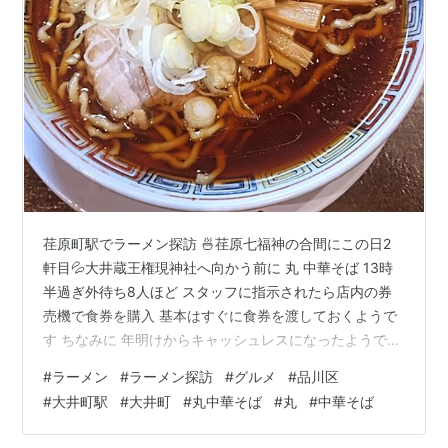
荏原町駅でラーメン探訪 🍜荏原七福神の合間にこの日2
軒目💦大井蔵王権現神社へ向かう前に 丸 中華そば 13時
半過ぎ外待ち8人ほど スタッフに指示されたら店内の券
売機で食券を購入 基本はすぐに食券を渡しておくようで
す ちなみに 年明けからキャッシュレスになったようで交
通系で対応 かれこれ30分強並んで入店着席 着席してか
#
ラーメン
#
ラーメン探訪
#
グルメ
#
品川区
らは早く5分程度で着丼 ※後客には着席してすぐ着丼もあ
#
大井町駅
#
大井町
#
丸中華そば
#
丸
#
中華そば
りましたオーダーしたのは基本の中華そば(醤油) 麺は中
太/細麺が選べて中太に モチっと弾力のある麺が抜群に美