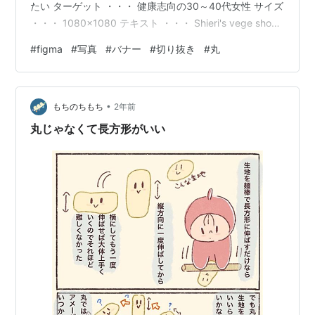
たい ターゲット ・・・ 健康志向の30～40代女性 サイズ
・・・ 1080×1080 テキスト ・・・ Shieri's vege shop
2024/5/1 am10:00 open オーガニック野菜 ＊追加条件
#
figma
#
写真
#
バナー
#
切り抜き
#
丸
写真 ・・・ まずは、Aを押しながら、1080×1080になる
ように、フレームを作ります。 途中で右のＷとＨに数値
を打ち込むと簡単です。 次に、右の”塗り”で、背景に色
•
を付けました。 土の色っぽいから、という理由でこの…
もちのちもち
2年前
丸じゃなくて長方形がいい