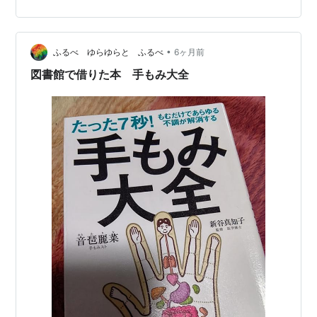
師がやさしく解説 - シロマルのちょっと得する暮らし日
記 実は——睡眠は、ちょっとした習慣で変えられます。
特別な道具も、お金も必要ありません。今夜からできる
方法ばかりです。 今回は、保健師の視点から👉 ぐっすり
•
ふるべ ゆらゆらと ふるべ
6ヶ月前
眠るための5つの習…
図書館で借りた本 手もみ大全