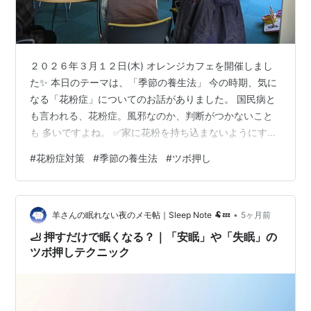
２０２６年３月１２日(木) オレンジカフェを開催しまし
た✨ 本日のテーマは、「季節の養生法」 今の時期、気に
なる「花粉症」についてのお話がありました。 国民病と
も言われる、花粉症。風邪なのか、判断がつかないこと
も 多いですよね。 ✅家に花粉を持ち込まないようにする
✅花粉がつきにくいような服装を工夫する ✅花粉が多い
#
花粉症対策
#
季節の養生法
#
ツボ押し
時間帯の外出を避ける など、具体的な対策を教えていた
だきました。 「花粉症」に効くツボについて、教えてい
ただきました！ 頭⇒眉⇒目の周り⇒鼻 と呼吸をしなが
•
ら、押していきます。 行ったあとは、目の周りがすっき
羊さんの眠れない夜のメモ帖｜Sleep Note 🐏💤
5ヶ月前
り✨ 鼻がスッっと通ったという方も！！ 耳の周りのツボ
🦶 押すだけで眠くなる？｜「安眠」や「失眠」の
は、痛みがある方もい…
ツボ押しテクニック