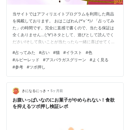
当サイトではアフィリエイトプログラムを利用した商品
を掲載しております。 おはこばわん(*′v`*)ﾉ 「占ってみ
た」の時間です。完全に直感で書くので、当たる保証は
全くありません…(;'∀')ネタとして、遊びとして読んでく
ださい!そして良いことが当たったら一緒に喜ばせてくだ
さい!! 完全なる遊びなので、この記事を朝🌞読んで今日
#
占ってみた
#
占い
#
猫
#
イラスト
#
色
の運勢にするもよし夜 🌛読んで明日の運勢にするもよし
#
ルビーレッド
#
アスパラガスグリーン
#
よく見る
来週、来月の…なんてのもありでご自由にして頂ければ
#
参考
#
ツボ押し
と考えています。 それではやってみよう('ω')ﾉ 次の２色
のうち、どちらかを選んでください。結果は下～ ～～ 結
果 ～～ ルビーレッドを選んだ方… よく見ると参考になる
こ…
•
きになるにっき
5ヶ月前
お腹いっぱいなのにお菓子がやめられない！食欲
を抑えるツボ押し検証レポ