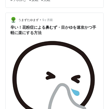
イッチは体のどこにある？🦶 なぜ「押すだけ」で眠気が
やってくるの？🧠 自律神経に届く、やさしい合図 今夜試
したい「安眠」と「失眠」のツボ✨ ① 眠れない夜の特効
•
穴「失眠（しつみん）」 ② ぐっすり眠れる「安眠（あ
うまずたゆまず
5ヶ月前
んみん）」 ③ 手のひらで心を包む「労宮（ろうきゅ
辛い！花粉症による鼻むず・目かゆを速攻かつ手
う）」 …
軽に楽にする方法