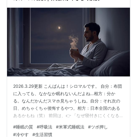
2026.3.29更新 こんばんは！シロマルです。 自分：布団
に入っても、なかなか眠れないんだよね…相方：分か
る。なんだかんだスマホ見ちゃうしね。自分：それ次の
日、めちゃくちゃ後悔するやつ。相方：日本全国のある
あるかもね（笑） 前回は、👉 「なぜ寝付きにくくなるの
か？」を解説しました。 前回の記事はこちら👇 【睡眠の
#
睡眠の質
#
呼吸法
#
米軍式睡眠法
#
ツボ押し
質①】なぜ40代・50代から寝付けなくなるのか？保健
#
冷やす
#
生活習慣