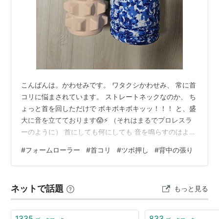
こんばんは。かわせみです。 ワタクシかわせみ、 常に首
コリに悩まされています。 ストレートネックなのか、 ち
ょっと首を回しただけで ボキボキボキッッ！！！ と、盛
大に音を立てております😱⚡️ （それはまるでプロレスラ
ーのように） 首にしても何にしても 音を鳴らすのはよろ
しくないと言いますよね。。 決して よーし！今日も鳴ら
#
フォームローラー
#
首コリ
#
ツボ押し
#
背中の張り
してやれ！💪 などと意気込んでいるわけではなく、 ちょ
っと首を回しただけでバキバキしてくれてしまう かわせ
みの首根っこ😭 ワタクシかわせみ、 関節が鳴ることは何
ネットで話題
もっと見る
とも思いません。 （慣れっこ） ただ、首コリから頭痛が
出ることもあり・・・😣 首コリから解放された
い・・・！ と、 …
1335
833