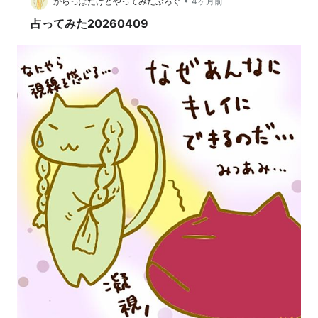
レベルだよ？ だって、すぐ効くんだもん。 凄すぎて、す
•
からっぽだけどやってみたぶろぐ
4ヶ月前
ごい主人を尊敬した瞬間だっ…
占ってみた20260409