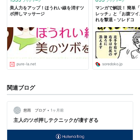
ブックマーク
ブックマーク
美人力をアップ！ほうれい線を消すツ
マンガで解説！ 簡単
ボ押しマッサージ
レッチ」と「お腹ツイ
れを撃退 - ソレドコ
pure-la.net
soredoko.jp
関連ブログ
•
慈雨 ブログ
1ヶ月前
主人のツボ押しテクニックが凄すぎる