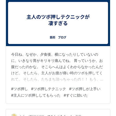
今日ね、なぜか、夕食後、横になったりしていないの
に、いきなり胃がキリキリ痛んでね。 胃っていうか、お
腹だったのかな。 そこらへんはよくわからなかったんだ
けど。 そしたら、主人がお腹が痛い時のツボを押してく
れて。 そしたら、たちまち治っちゃったの！！ もう、ビ
ックリ！！ 頼りになるじゃない！あなた！！！ ってな感
#
ツボ押し
#
ツボ押しテクニック
#
ツボ押しが上手い
じで、元気になりましたぁ。 良かったぁ。 主人はユーチ
#
主人にツボ押ししてもらった
#
すぐに効いた
ューブ動画を観て、ツボ押しを勉強したらしいんだけ
ど。 ユーチューブ動画だけ見て、出来ちゃう、ものにし
ちゃうなんて すごくない？ もう、整体とか、出来ちゃう