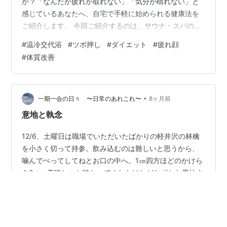
か？「なんだか疲れが取れない」「気分が晴れない」と
感じているあなたへ、自宅で手軽に始められる健康法を
ご紹介します。 今回ご紹介するのは、サウナ・スパの専
門家が執筆した電子書籍【温冷交代浴×ツボ押し 】自宅
#
温冷交代浴
#
ツボ押し
#
ダイエット
#
疲れ顔
でできる健康スイッチ！マッサージです。ぜひ、最後ま
#
体質改善
でご覧ください。 執筆者 毎日を忙しくお過ごしの50代
のあなたへ なぜ、「温冷交代浴×ツボ押し」が注目され
るのか？ 本書で得られる「健康スイッチ」の具体的なメ
リット あなたも今日から「健康スイッチ」をONにしま
•
一期一会の日々 〜日常のあれこれ〜
8ヶ月前
せんか？ 【まとめ】美しいカラダ…
意地と執念
12/6、土曜日は職場でいただいたばかりの軽井沢の林檎
を小さく切って持参。飲み込むのは難しいと思うから、
噛んでぺってしてねとお口の中へ。1㎝四方ほどのかけら
を2つ。美味しいと味わってくれたけれどわずかな果汁さ
えも喉に染みて痛むという。水でも喉が痛くなると。い
つからと問うと2日前くらいからって。多分金曜日辺りか
#
しもやけ
#
ツボ押し
#
入院
らではないかな…。弱々しさも増してた。 12/7、昨日の
お見舞いは検定受験帰りの娘も一緒に。娘の顔を見ると