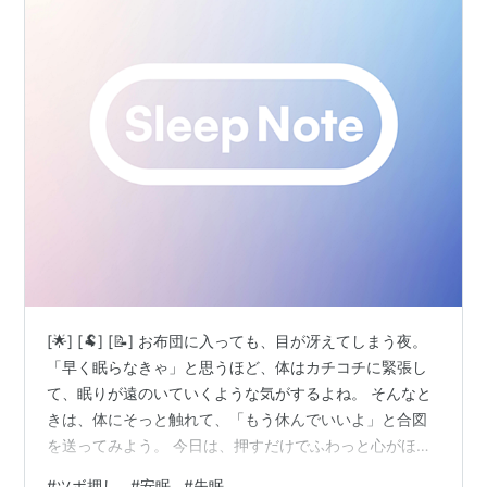
[🌟] [🐏] [📝] お布団に入っても、目が冴えてしまう夜。
「早く眠らなきゃ」と思うほど、体はカチコチに緊張し
て、眠りが遠のいていくような気がするよね。 そんなと
きは、体にそっと触れて、「もう休んでいいよ」と合図
を送ってみよう。 今日は、押すだけでふわっと心がほど
ける、不思議なスイッチのお話だよ。 [/📝] [🌙] 眠りのス
#
ツボ押し
#
安眠
#
失眠