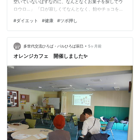
空いていないばすなのに、なんとなくお菓子を探してウ
ロウロ…」 「口が寂しくてなんとなく、飴やチョコを食
べてしまう…」 「とにかく、食べるのがやめられな
#
ダイエット
#
健康
#
ツボ押し
い！」と自分を責めていませんか？ 実はそれは、意志が
弱いせいではなく、ストレスによる「ニセの食欲」かも
しれません。 そんなときは指一本でできる「ツボ押し」
•
を試してみませんか？ この記事では、食欲を抑えてスッ
多世代交流ひろば・パルひろば辰巳
5ヶ月前
キリできる3つのツボを紹介します。 記事の内容 ツボの
オレンジカフェ 開催しました✨
場所、押し方 なぜツボを押すだ…