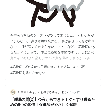
今年も花粉症のシーズンがやって来ました。 くしゃみが
止まらない、 鼻水が流れ続ける、 鼻が詰まって息が出来
ない、 目が痒くてたまらない・・・・など、 花粉症のあ
なたと私にとって、 本当に憂鬱な季節ですね。 とにかく
鼻水を止めたい! 蒸しタオルで鼻を温める 鼻うがい 鼻
水・くしゃみが酷い！ 鼻がつまって息苦しい 蒸しタオル
#
花粉症
#
速攻かつ手軽に楽にする方法
#
ツボ押し
で鼻を温める 脇の下を圧迫 詰まっている側を上にして寝
#
花粉症を悪化させない
る 点鼻薬 医療機関を受診 とにかく目が痒くてたまらな
い 目を冷やす 目を洗う 点眼薬をさす とりあえずツボを
押してみる 迎香（げいこう） 印堂（いんどう） 鼻通
（びつう） 晴明（せいめい） 攅竹（さんちく） 大椎
•
シロマルのちょっと得する暮らし日記
6ヶ月前
（だいつい…
【睡眠の質②】今夜からできる！ぐっすり眠るた
めの5つの習慣｜保健師がやさしく解説