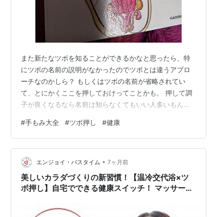
また新たなツボを知ることができるかなと思ったら、特
にツボの名前の説明がなかったのでツボとは違うアプロ
ーチなのかしら？ もしくはツボの名前が省略されてい
て、とにかくここを押しておけってことかも。 押して調
子が良くなるなら名前は知らなくてもいい人多いもん
ね。 私はお灸を自分でするからここのツボが何に良いと
#
手もみ大全
#
ツボ押し
#
健康
か表を作ったりしているので、そこに足そうかと思った
けど、本の通り揉めばいいみたい。 今回知ったツボ(と呼
んでいいのかな？)はお灸をするよりも書いてある通り押
•
せばいいと思う。 ついつい揉めと言われると、ギュッギ
エンジョイ・バスタイム
7ヶ月前
ュと押したくなるけど、7秒ギューーっと押すのがいいん
美しいカラダづくりの新習慣！【温冷交代浴×ツ
だそう。 しかも押すのに良い指も教えて…
ボ押し】自宅でできる健康スイッチ！ マッサージ
で心と身体をリフレッシュ！