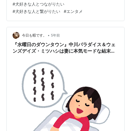
#
犬好きな人とつながりたい
で理想的な暮らし」を楽しむ著名人へ贈る賞です。丸山
#
犬好きな人と繋がりたい
#
エンタメ
さんは、夫の本並健治さんとともに2匹の愛犬すももちゃ
んとあんずちゃんを飼っています。そんな2匹の愛犬が、
どうやら夫婦円満の存在になっているようで…
•
今日も暇です。
5年前
『水曜日のダウンタウン』中川パラダイス＆ウェ
ンズデイズ・ミツハシは妻に本気モードな結末
「寝言笑わせ選手権」