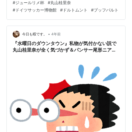
#
ジュールリメ杯
#
丸山桂里奈
#
ドイツサッカー博物館
#
ドルトムント
#
ブッフバルト
•
今日も暇です。
4年前
『水曜日のダウンタウン』私物が気付かない説で
丸山桂里奈が全く気づかず＆パンサー尾形ニアミ
ス多し