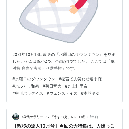
2021年10月13日放送の『水曜日のダウンタウン』を見ま
した。今回は説が2つ、企画が1つでした。 ここでは「嫁
対抗 寝言で夫笑わせ選手権」です。
#
水曜日のダウンタウン
#
寝言で夫笑わせ選手権
#
ハルカラ和泉
#
菊田竜大
#
丸山桂里奈
#
中川パラダイス
#
ウェンズデイズ
#
本並健治
•
40代サラリーマン『やすべえ』のメモ帳
5年前
【散歩の達人10月号】今回の大特集は、人懐っこ