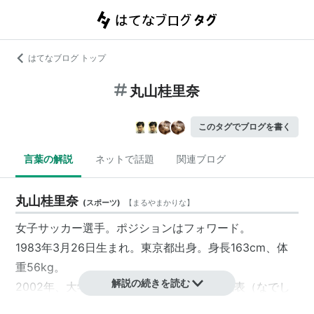
はてなブログ トップ
丸山桂里奈
このタグでブログを書く
言葉の解説
ネットで話題
関連ブログ
丸山桂里奈
(
スポーツ
)
【
まるやまかりな
】
女子サッカー選手。ポジションはフォワード。
1983年3月26日生まれ。東京都出身。身長163cm、体
重56kg。
解説の続きを読む
2002年、大学在学中にサッカー日本女子代表（なでし
こジャパン）に初選出。2011年FIFA女子ワールドカップ