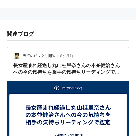
ではスーパーサブとして優勝に貢献し、準々決勝のドイ
ツ戦では延長前半に値千金の決勝ゴールを決めた。W杯
後、大手
芸能事務所
のホリプロとマネジメント契約を結
んだ。
関連ブログ
出場大会
•
天河のビックリ開運
8ヶ月前
2003年 FIFA女子ワールドカップ
長女産まれ経過し丸山桂里奈さんの本並健治さん
2004年 アテネオリンピック
への今の気持ちを相手の気持ちリーディングで鑑
2008年 北京オリンピック
定
2011年 FIFA女子ワールドカップ（優勝）
所属クラブ
2001-2004
日本体育大学
2005-2009