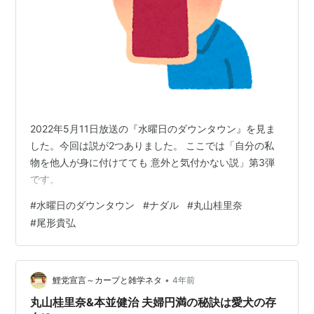
2022年5月11日放送の『水曜日のダウンタウン』を見ま
した。今回は説が2つありました。 ここでは「自分の私
物を他人が身に付けてても 意外と気付かない説」第3弾
です。
#
水曜日のダウンタウン
#
ナダル
#
丸山桂里奈
#
尾形貴弘
•
鯉党宣言～カープと雑学ネタ
4年前
丸山桂里奈&本並健治 夫婦円満の秘訣は愛犬の存