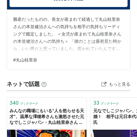
東京電力女子サッカー部マリーゼ
2010
難産だったものの、長女が産まれて経過して丸山桂里奈
フィラデルフィア・インデペンデンス
さんの本並健治さんへの気持ちを相手の気持ちリーディ
ングで鑑定しました。 ＜女児が産まれて丸山桂里奈さん
2010-2011
の本並健治さんへの気持ち＞ 「彼のことは最初見た時か
ジェフユナイテッド市原・千葉レディース
ら、いい男だと思っていました。惹かれていたんです。
2012-
しかし、今まできっかけがなくて何もできないでいまし
#
丸山桂里奈
た。今回きっかけがあって、と思っていたらあっという
スペランツァFC大阪高槻
まに結婚になってしまいました。結婚してみて、彼が変
な癖があってそれにはびっくりしています。今は好きな
リスト::女子サッカー選手
ネットで話題
もっと見る
ので我慢しています。今回、長女が産まれたこともあ
り、このままできるだけ頑張りたいと思っています。」
＜解説＞ 彼女は、彼の容姿に惹かれて結婚したも…
340
33
ブックマーク
ブックマーク
みんなの職場にもいる“人を怒らせる天
元なでしこジャパン、
才”、温厚な澤穂希さんも激怒させた元
婚！ 相手は元日本代
なでしこジャパン・丸山桂里奈さん #
氏
しくじり先生