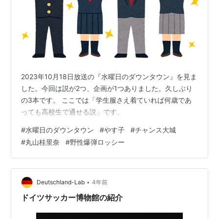
2023年10月18日放送の『水曜日のダウンタウン』を見ま
した。今回は説が2つ、企画が1つありました。久しぶり
の3本です。 ここでは「学生服さえ着ていれば何歳であ
っても高校生で通せる説」です。
#
水曜日のダウンタウン
#
やす子
#
チャンス大城
#
丸山桂里奈
#
野性爆弾ロッシー
•
Deutschland-Lab
4年前
ドイツサッカー博物館の紹介