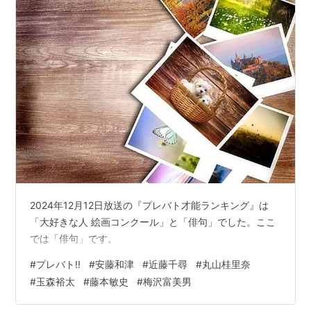
2024年12月12日放送の『プレバト才能ランキング』は
「大好きな人 絵画コンクール」と「俳句」でした。ここ
では「俳句」です。
#
プレバト!!
#
安藤和津
#
近藤千尋
#
丸山桂里奈
#
玉森裕太
#
藤本敏史
#
梅沢富美男