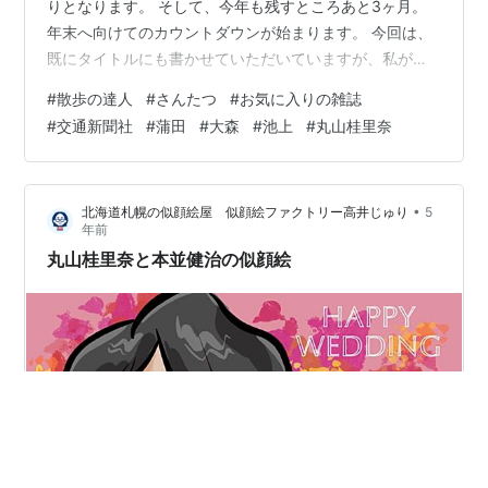
りとなります。 そして、今年も残すところあと3ヶ月。
年末へ向けてのカウントダウンが始まります。 今回は、
既にタイトルにも書かせていただいていますが、私が毎
月購入している例の雑誌を紹介したいと思います。 雑誌
#
散歩の達人
#
さんたつ
#
お気に入りの雑誌
散歩の達人10月号を購入 雑誌 散歩の達人について書いた
#
交通新聞社
#
蒲田
#
大森
#
池上
#
丸山桂里奈
過去記事 気になる10月号の特集内容は？ 中でも気になっ
た企画2つ さいごに 雑誌 散歩の達人10月号を購入 その
例の雑誌とは、ほぼ毎月紹介しているので、お察しが付
•
北海道札幌の似顔絵屋 似顔絵ファクトリー高井じゅり
5
いている方もいるかと思いますが、こちらになります。
年前
発売日からは…
丸山桂里奈と本並健治の似顔絵