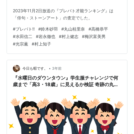
2023年11月2日放送の『プレバト才能ランキング』は
「俳句・ストーンアート」の査定でした。
#
プレバト!!
#
鈴木砂羽
#
丸山桂里奈
#
高橋恭平
#
水田信二
#
岩永徹也
#
村上健志
#
梅沢富美男
#
光宗薫
#
村上知子
•
今日も暇です。
3年前
『水曜日のダウンタウン』学生服チャレンジで何
歳まで「高3・18歳」に見えるか検証 奇跡の丸山
桂里奈