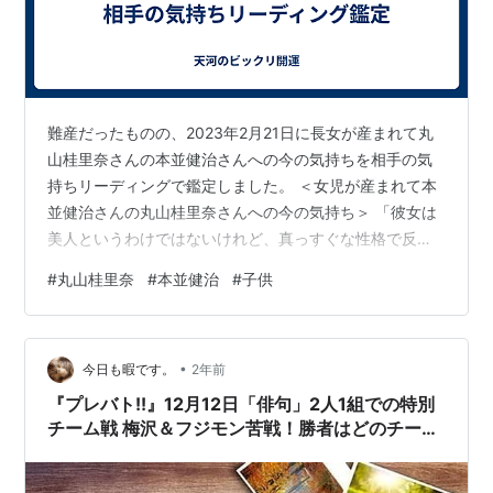
難産だったものの、2023年2月21日に長女が産まれて丸
山桂里奈さんの本並健治さんへの今の気持ちを相手の気
持ちリーディングで鑑定しました。 ＜女児が産まれて本
並健治さんの丸山桂里奈さんへの今の気持ち＞ 「彼女は
美人というわけではないけれど、真っすぐな性格で反応
が自分好みで、一緒に居るととても癒されるんで結婚し
#
丸山桂里奈
#
本並健治
#
子供
ました。結婚して生活してみて、彼女の言動や反応が面
白いので飽きないですね。知れば知るほど好きになって
います。彼女と居ると幸せな気持ちになることができま
•
すね。子供が産まれたこともあって、楽しみが一つ増え
今日も暇です。
2年前
ました。このまま添い遂げたいと思っています。」 ＜解
『プレバト!!』12月12日「俳句」2人1組での特別
説＞ 彼は彼女に「カルマ的に不思議に魅…
チーム戦 梅沢＆フジモン苦戦！勝者はどのチー
ム？