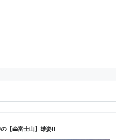
時の【🗻富士山】雄姿‼