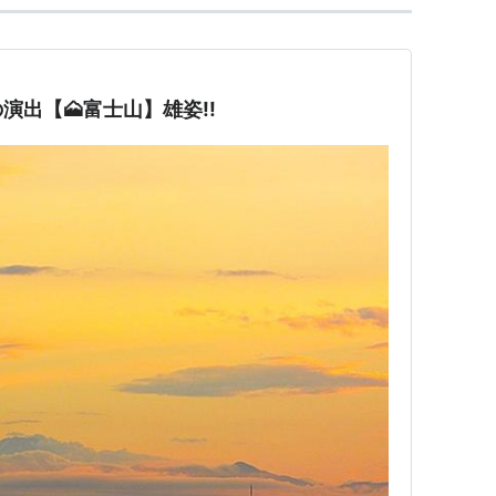
演出【🗻富士山】雄姿!!