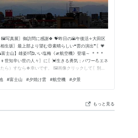
🖼️写真展〗御訪問に感謝🍀 💝昨日の🌇午後活∻大田区
相生坂〗最上部より望む😍素晴らしい❝雲の演出❞〖💗
富士山】雄姿!!🥰いい塩梅《🛫航空機》登場～ ＊＊＊
👧‍👦世知辛い世の人々〗に〖💓生きる勇気；パワー💪エネ
ら）すなら🍀幸いです。 🖼️画像クリックして〖別ウ
 🙏何時も御訪問に感謝!!皆様の〖ご健康🍀ご多幸〗を
地
#
富士山
#
夕焼け雲
#
航空機
#
夕景
日本の大地震💥他県の災害🌊】被災された👨‍👩‍👧‍👦
もっと見る