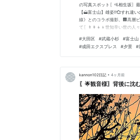
の写真スポット〖🚵相生坂〗最
【🗻富士山】雄姿‼💞すれ違い
線》とのコラボ撮影。🏢高層
て〖👨‍👩‍👧‍👦世知辛い
かを齎（もたら）すなら🍀幸い
#
大田区
#
武蔵小杉
#
富士山
覧ください。 🙏何時も御訪問に感
#
成田エクスプレス
#
夕景
#
元気で🥰笑顔で～ 【💥日本の
•
kannon102日記
4ヶ月前
〖🌟観音様〗背後に沈む