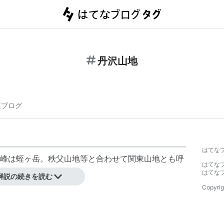
丹沢山地
連ブログ
はてな
峰は蛭ヶ岳。秩父山地等と合わせて関東山地とも呼
はてな
はてな
解説の続きを読む
Copyrig