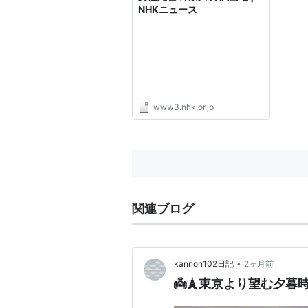
NHKニュース
www3.nhk.or.jp
関連ブログ
•
kannon102日記
2ヶ月前
👼🗼東京より望む夕暮