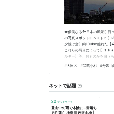
👑優美なる🏞️日本の風景〖日々
の写真スポット🎀ベスト５〖
夕焼け空〗約100km離れた【
これらの写真によって〖👨‍👩‍
ルギー〗等、何ものかを齎（もた
インドウ〗でも御閲覧ください。
#
大田区
#
武蔵小杉
#
丹沢山
御祈念…お元気で🥰笑顔で～ 【💥
皆様お体を大切に～ 🌈👼【…
ネットで話題
20
ブックマーク
登山中の雨で木陰に…雷落ち
男性死亡 神奈川 丹沢山地 |