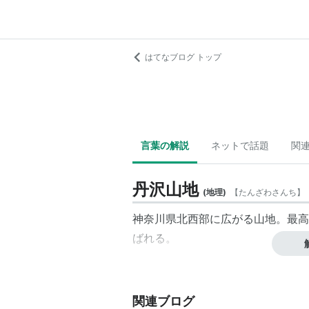
はてなブログ トップ
言葉の解説
ネットで話題
関
丹沢山地
(
地理
)
【
たんざわさんち
】
神奈川県北西部に広がる山地。最高
ばれる。
関連ブログ