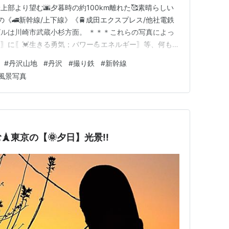
上部より望む🌆夕暮時の約100km離れた🥰素晴らしい
の《🚄新幹線/上下線》《🚆成田エクスプレス/他社電鉄
ビルは川崎市武蔵小杉方面。 ＊＊＊これらの写真によっ
世の人々〗に〖💓生きる勇気；パワー💪エネルギー〗等、何もの
です。 🖼️画像クリックして〖別ウインドウ〗でも御閲
#
丹沢山地
#
丹沢
#
撮り鉄
#
新幹線
謝!!👨‍👩‍👧‍👦皆様の〖ご健康🍀ご多幸〗を御祈念…お
風景写真
…
🗼東京の【🌞夕日】光景!!