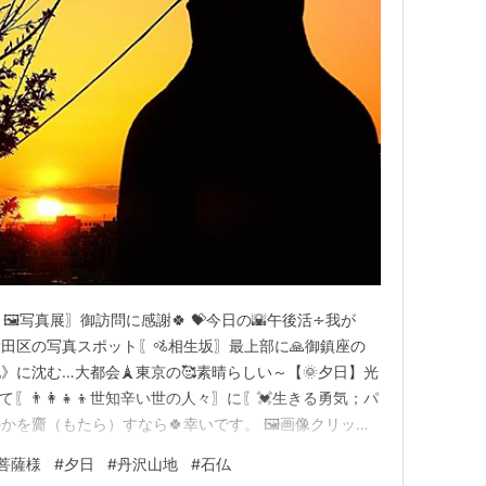
🖼️写真展〗御訪問に感謝🍀 💝今日の🌇午後活∻我が
田区の写真スポット〖🚵相生坂〗最上部に🙏御鎮座の
地》に沈む…大都会🗼東京の🥰素晴らしい～【🌞夕日】光
〖👨‍👩‍👧‍👦世知辛い世の人々〗に〖💓生きる勇気；パ
かを齎（もたら）すなら🍀幸いです。 🖼️画像クリック
さい。 🙏何時も御訪問に感謝!!👨‍👩‍👧‍👦皆様方の
菩薩様
#
夕日
#
丹沢山地
#
石仏
お元気で🥰笑顔で～ 【💥日本の大地震💥他県の災害