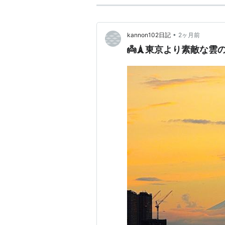
•
kannon102日記
2ヶ月前
👼🗼東京より素敵な雲の