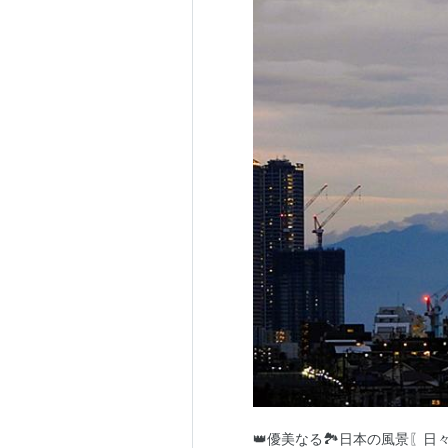
👑優美なる🏞️日本の風景〖日々