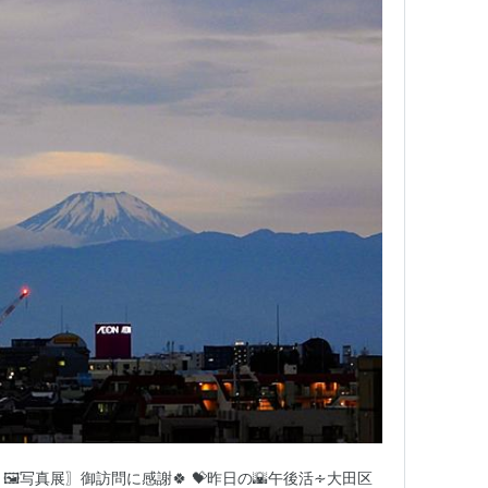
🖼️写真展〗御訪問に感謝🍀 💝昨日の🌇午後活∻大田区