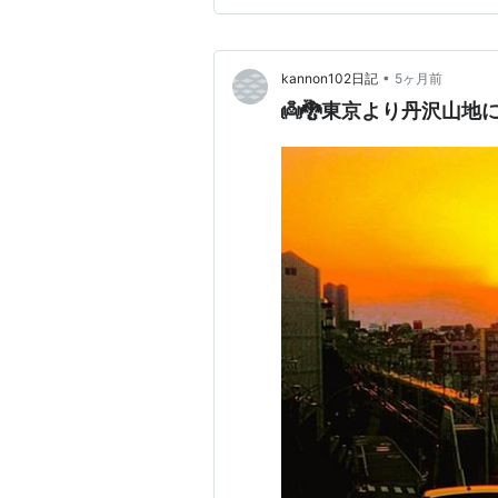
🌊】被災された👨‍👩‍👧‍👦皆様
•
kannon102日記
5ヶ月前
👼🐉東京より丹沢山地