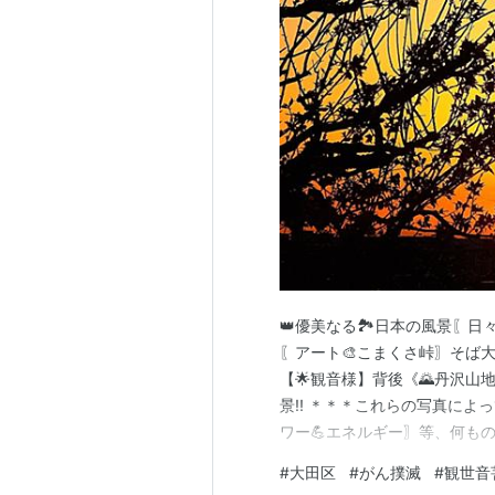
👑優美なる🏞️日本の風景〖日々
〖アート🎨こまくさ峠〗そば大
【🌟観音様】背後《🌄丹沢山
景!! ＊＊＊これらの写真によって
ワー💪エネルギー〗等、何もの
して〖別ウインドウ〗でも御閲覧くだ
#
大田区
#
がん撲滅
#
観世音
〖ご健康🍀ご健康〗を御祈念…