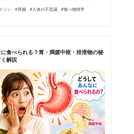
えながらわかりやすく解説します。 このブログでわか
イシン
#
胃腸
#
人体の不思議
#
食べ物雑学
理由 胃や腸への影響 排泄物が痛くなる理由 満腹中枢と
強いのか？ 健康…
なに食べられる？胃・満腹中枢・排泄物の秘
すく解説