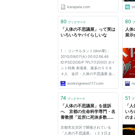
karapaia.com
t
80
80
ブックマーク
「人体の不思議展」って実は
人体
いろいろヤバイらしいな
展示会
1 ： コンサルタント(dion軍)：
2010/09/07(火) 00:02:56.46
ID:PSD2iOErP ?PLT(12000) ポイ
ント特典 来場者、最多の５５８
４人 金沢・人体の不思議展 金
沢２１世紀美術館市民ギャラリー
workingnews117.com
n
で開催中の「人体の不思議展から
だ＝未知なる小宇宙」は５日、開
幕以来の 最多来場者数を約１８
74
51
ブックマーク
ブ
００人上回る５５８４人が訪れ
「人体の不思議展」を提訴
「人
た。来...
へ 京都の生命科学専門・名
いろ
誉教授「近所に死体多数…精
のま
神的苦痛」 - MSN産経ニュ
京都市左京区で開催されている
ース
「人体の不思議展」（２３日ま