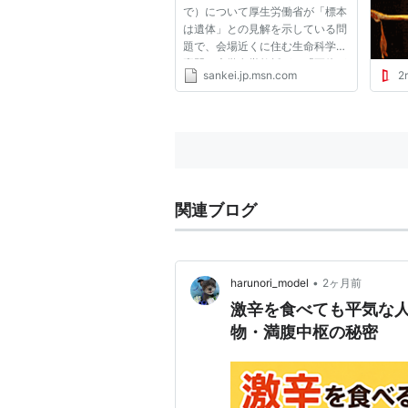
で）について厚生労働省が「標本
は遺体」との見解を示している問
題で、会場近くに住む生命科学が
専門の大学名誉教授が、「死体が
sankei.jp.msn.com
2r
展示されているため精神的苦痛を
受けた」として、主催する同展実
行委員会（大阪市北区）に損害賠
償を求め、２０日にも京都地裁
に...
関連ブログ
•
harunori_model
2ヶ月前
激辛を食べても平気な
物・満腹中枢の秘密