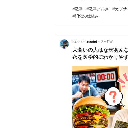
密について、医学的な視点も交
#
激辛
#
激辛グルメ
#
カプサ
ること 激辛を食べても平気な
#
消化の仕組み
の関係 激辛好きの人は本当に
•
harunori_model
2ヶ月前
大食いの人はなぜあん
密を医学的にわかりや