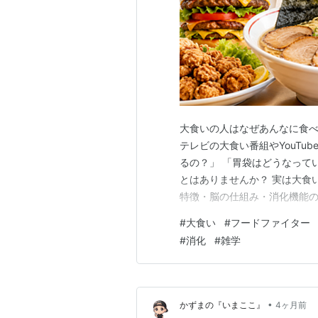
大食いの人はなぜあんなに食べ
テレビの大食い番組やYouTu
るの？」 「胃袋はどうなって
とはありませんか？ 実は大食
特徴・脳の仕組み・消化機能の
の中で何が起きているのかを、
#
大食い
#
フードファイター
このブログでわかること 大食
#
消化
#
雑学
う？ 排泄物（便や尿）はどう
•
かずまの『いまここ』
4ヶ月前