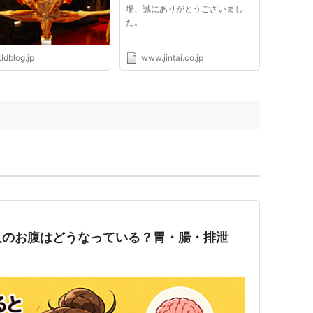
場、誠にありがとうございまし
た。
.ldblog.jp
www.jintai.co.jp
人のお腹はどうなっている？胃・腸・排泄