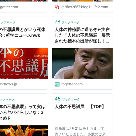
ogetter.com
redfox2667.blog111.fc2.com
78
ブックマーク
ブックマーク
の不思議展とかいう死体
人体の神秘展に送るぞ←実在
 : 哲学ニュースnwk
した「人体の不思議展」展示
された標本の出所が怪しく、
人権問題に発展した経緯があ
るので、本当にスレスレのセ
リフ
wknews.jp
togetter.com
45
ックマーク
ブックマーク
体の不思議展」って実は
人体の不思議展 【TOP】
いろヤバイらしいな : ２
とめＲ
青森展は7月21日をもちまして、
終了いたしました。多数のご来