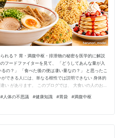
られる？ 胃・満腹中枢・排泄物の秘密を医学的に解説
beのフードファイターを見て、 「どうしてあんな量が入
いるの？」 「食べた後の便は凄い量なの？」 と思ったこ
いができる人には、単なる根性では説明できない 身体的
違い があります。 このブログでは、 大食いの人のお腹
 医学的な視点も交えながら分かりやすく解説します。
#
人体の不思議
#
健康知識
#
胃袋
#
満腹中枢
いの人の胃はどうなっている？ 満腹中枢は普通の人と違
なる…