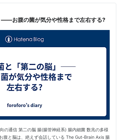
」——お腹の菌が気分や性格まで左右する?
向の通信 第二の脳 腸(腸管神経系) 腸内細菌 数兆の多様
 // お腹と脳は、絶えず会話している The Gut-Brain Axis 腸