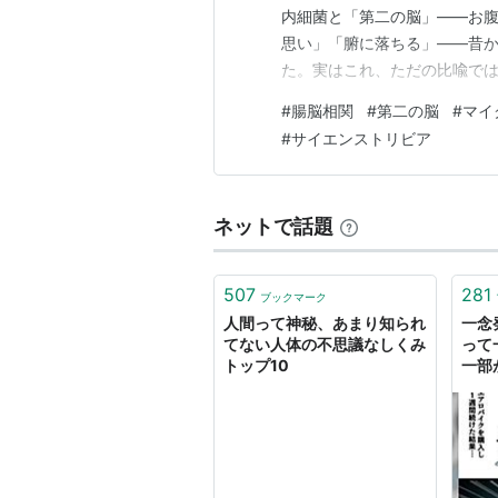
内細菌と「第二の脳」——お腹
思い」「腑に落ちる」——昔か
た。実はこれ、ただの比喩で
細菌が暮らしていて、それが脳
#
腸脳相関
#
第二の脳
#
マイ
性が、近年の研究で見えてき
#
サイエンストリビア
ネットで話題
507
281
ブックマーク
人間って神秘、あまり知られ
一念
てない人体の不思議なしくみ
って
トップ10
一部
た「
って