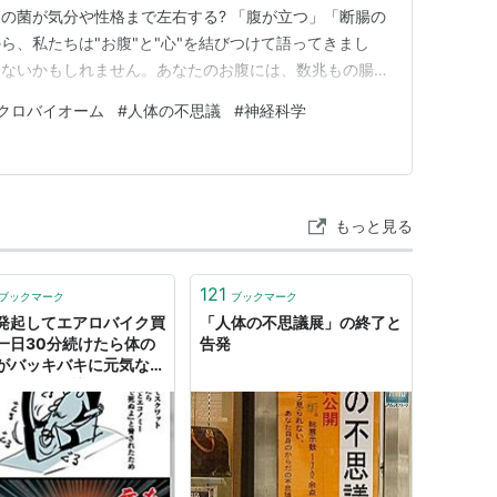
の菌が気分や性格まで左右する? 「腹が立つ」「断腸の
ら、私たちは"お腹"と"心"を結びつけて語ってきまし
はないかもしれません。あなたのお腹には、数兆もの腸内
と絶えず"会話"し、気分や行動にまで影響している可能
クロバイオーム
#
人体の不思議
#
神経科学
ました。「腸は第二の脳」——その不思議な世界…
もっと見る
121
ブックマーク
ブックマーク
発起してエアロバイク買
「人体の不思議展」の終了と
一日30分続けたら体の
告発
がバッキバキに元気なっ
人体の不思議」「俺もや
みよ」