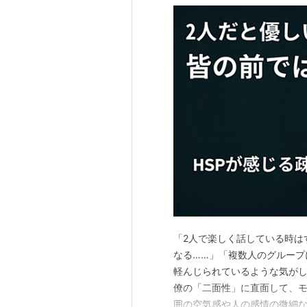
「2人で楽しく話している時は
なる……」「複数人のグループ
軽んじられているような気がし
僚の「二面性」に直面して、モ
囲の空気感や人の感情の微細な