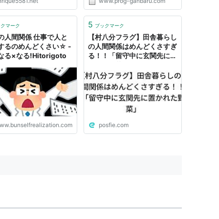
nrique5581.net
www.prog-ganbaru.com
5
ックマーク
ブックマーク
の人間関係 仕事で人と
【村八分フラグ】田舎暮らし
するのめんどくさい☆ -
の人間関係はめんどくさすぎ
る×なる!Hitorigoto
る！！「留守中に玄関先に置
かれた野菜」
ww.bunselfrealization.com
posfie.com