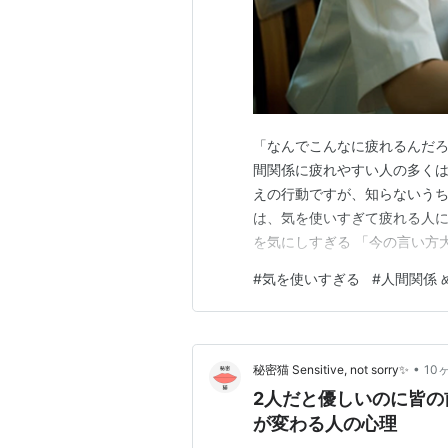
「なんでこんなに疲れるんだろ
間関係に疲れやすい人の多くは、
えの行動ですが、知らないうち
は、気を使いすぎて疲れる人に
を気にしすぎる 「今の言い方
手の気持ちを読み取ろうとする
#
気を使いすぎる
#
人間関係 
ることが苦手 頼まれると、「
予定や体力を削ってしまいます
•
秘密猫 Sensitive, not sorry✨
10
2人だと優しいのに皆の
が変わる人の心理