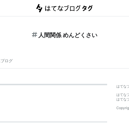
人間関係 めんどくさい
連ブログ
はてな
はてな
はてな
Copyrig