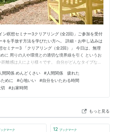
ライン瞑想セミナー3クリアリング (全2回)」ご参加を受付
ーキを手放す方法を学びたい方へ。 詳細・お申し込みは
ン瞑想セミナー3 「クリアリング（全2回）」 今日は、無理
めに 周りの人や環境との適切な境界線を引く というお
い距離感は人により様々です。 自分がどんなタイプなの
いいバランスを見つけることで、 心地よく自分らしい人
人間関係 めんどくさい
#
人間関係 疲れた
ひ参考にしてみてくださいね(^^) お家ひとり時間 お休
るために
#
心地いい
#
自分をいたわる時間
大切
#
お家時間
もっと見る
12
ブックマーク
ブックマーク