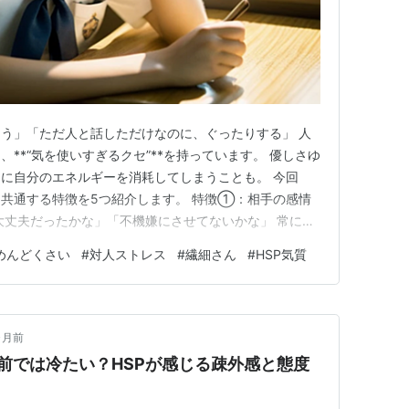
う」「ただ人と話しただけなのに、ぐったりする」 人
**“気を使いすぎるクセ”**を持っています。 優しさゆ
に自分のエネルギーを消耗してしまうことも。 今回
共通する特徴を5つ紹介します。 特徴①：相手の感情
大丈夫だったかな」「不機嫌にさせてないかな」 常に相
ため、心が休まる時間が少なくなります。 特徴②：断
めんどくさい
#
対人ストレス
#
繊細さん
#
HSP気質
断ったら悪いかな」と思ってしまう。 その結果、自分の
。 特徴③：沈黙…
ヶ月前
前では冷たい？HSPが感じる疎外感と態度