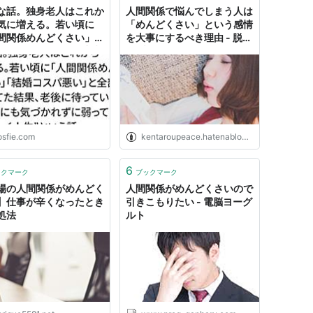
な話。独身老人はこれか
人間関係で悩んでしまう人は
気に増える。若い頃に
「めんどくさい」という感情
間関係めんどくさい」
を大事にするべき理由 - 脱貧
婚コスパ悪い」と全部切
困ブログ
てた結果、老後に待って
のは“誰にも気づかれず
っていく人生”という話
osfie.com
kentaroupeace.hatenablog.com
6
ックマーク
ブックマーク
場の人間関係がめんどく
人間関係がめんどくさいので
】仕事が辛くなったとき
引きこもりたい - 電脳ヨーグ
処法
ルト