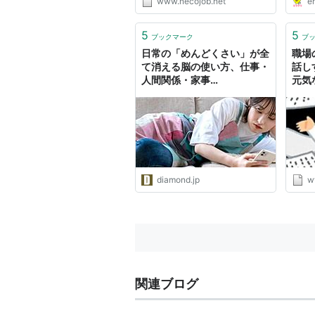
www.necojob.net
e
5
5
ブックマーク
ブ
日常の「めんどくさい」が全
職場
て消える脳の使い方、仕事・
話し
人間関係・家事…
元気な
diamond.jp
w
関連ブログ