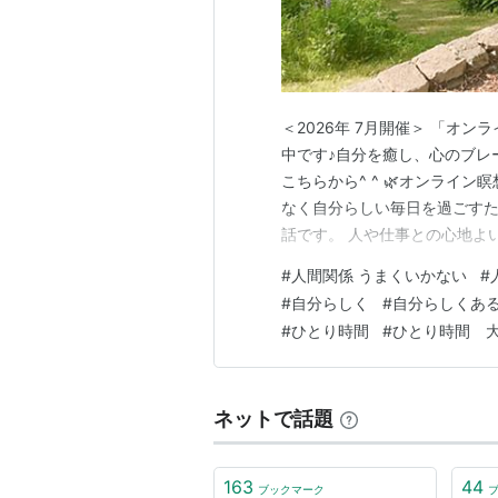
＜2026年 7月開催＞ 「オン
中です♪自分を癒し、心のブレ
こちらから^ ^ 🌿オンライ
なく自分らしい毎日を過ごすた
話です。 人や仕事との心地よ
かを自覚し、 自分にちょうど
#
人間関係 うまくいかない
#
生を生きることができます。 ぜ
#
自分らしく
#
自分らしくあ
みは先に確保する …
#
ひとり時間
#
ひとり時間 
ネットで話題
163
44
ブックマーク