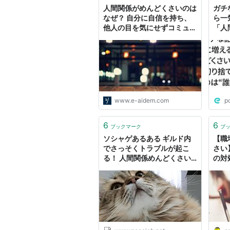
人間関係がめんどくさいのは
ガチ
なぜ？ 自分に自信を持ち、
ら一
他人の目を気にせずコミュニ
「人
ケーションを - りっすん by
「結
イーアイデム
り捨
いる
に弱
www.e-aidem.com
p
6
6
ブックマーク
ブ
ソシャゲあるある ギルド内
【職
でさっそくトラブルが起こ
さい
る！ 人間関係めんどくさい
の対
byプラエデ - ねこのおしご
と