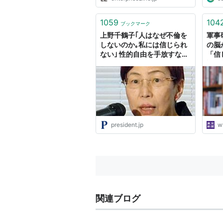
1059
104
ブックマーク
上野千鶴子｢人はなぜ不倫を
軍事
しないのか｡私には信じられ
の脳
ない｣ 性的自由を手放すなん
「信
て恐ろしい
認知
東京
president.jp
w
関連ブログ