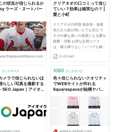
この状況が信じられるか
クリアネオの口コミって信じ
 by ラーズ・ヌートバー
ていい？効果は確実なの？ |
愛と小町
クリアネオの特徴 無添加・無着
色だから肌が弱い人でも安心 ワ
キガや嫌な臭いの原因となる菌を
殺菌・消毒 お得な定期コース
は、購入縛りなし！いつでも解約
可能 体臭の悩みは老若男女問わ
ww.theplayerstribune.com
it-ch.net
ず共通の悩みですが、他人には相
談しにくいので1人で悩んでいる
人が多いんです。 体臭って、自
2
1080
ブックマーク
ブックマーク
分でニオイが気になった時は、他
カメラで信じられないほ
色々信じられないクオリティ
の人...
晴らしい写真を撮影する
でWEBサイトが作れる
- SEO Japan｜アイオ
Squarespaceが結構ヤバ
スのSEO・CV改善・
イ！ | バンクーバーのうぇぶ
bサイト集客情報ブログ
屋
eojapan.com
webya.opdsgn.com