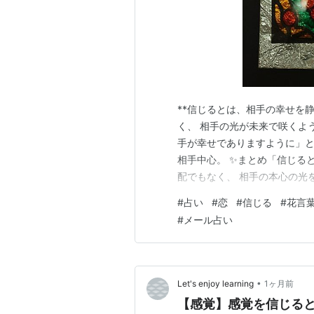
**信じるとは、相手の幸せを
く、 相手の光が未来で咲くよ
手が幸せでありますように」と
相手中心。 ✨まとめ「信じる
配でもなく、 相手の本心の光
ある。」 ～🌿今日の記念日～
#
占い
#
恋
#
信じる
#
花言
日。旧暦1月16日・7月16日
#
メール占い
送り出す。お盆の締めくくりに
•
Let's enjoy learning
1ヶ月前
【感覚】感覚を信じる