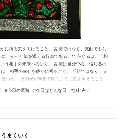
静かに祈る気を向けること。 期待ではなく、支配でもな
うに、そっと気を添える行為である。** 信じるは、「相
いう相手の未来への祈り。 期待は自分中心。信じるは
とは、相手の幸せを静かに祈ること。 期待ではなく、支
を見つめ、 その光が未来で咲くように気を添えることで
🧹 後の薮入り働く人がひと息つく、昔ながらの休息の
葉
#
今日の運勢
#
今日はどんな日
#
無料占い
の風習。 🔥 盆送り火灯りに導かれたご先祖さまを、静かに
焚く「送…
とうまくいく