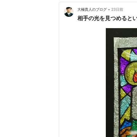
•
大極貴人のブログ
23日前
相手の光を見つめると