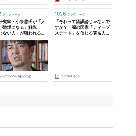
2
1026
ブックマーク
ブックマーク
研究家・小泉悠氏が「人
「それって陰謀論じゃないで
が戦場になる」解説
すか？」闇の国家「ディープ
じない人」が狙われる＜
ステート」を信じる著名人一
戦インタビュー詳報＞：
人一人に会ってみたら…どう
新聞デジタル
なった？ ｜ 47NEWS
ww.tokyo-np.co.jp
nordot.app