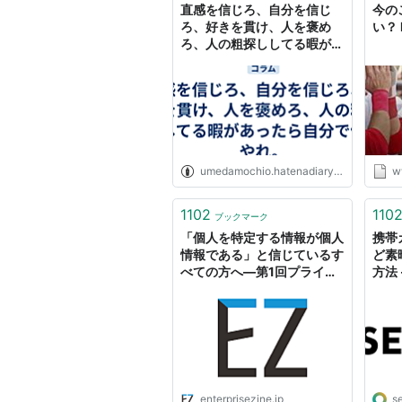
直感を信じろ、自分を信じ
今の
ろ、好きを貫け、人を褒め
い？
ろ、人の粗探ししてる暇があ
ったら自分で何かやれ。
umedamochio.hatenadiary.org
w
1102
110
ブックマーク
「個人を特定する情報が個人
携帯
情報である」と信じているす
ど素
べての方へ―第1回プライバ
方法 
シーフリーク・カフェ（前
イク
編）
We
enterprisezine.jp
s