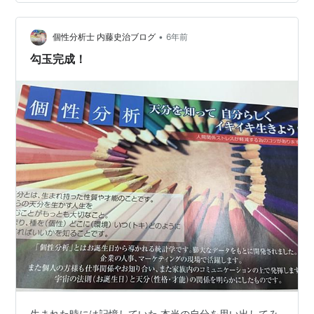
は現実化します。 これは人間にしか出来ない力です。 思
いもよらないところから 忘れた頃に実現に向けて後押し
してくれます。 人は今迄の人生経験、学んだこと…
•
個性分析士 内藤史治ブログ
6年前
勾玉完成！
生まれた時には記憶していた 本当の自分を思い出してみ