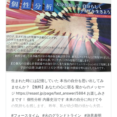
生まれた時には記憶していた 本当の自分を思い出してみ
ませんか？ 【無料】あなたの心に宿る 龍からのメッセー
ジ https://resast.jp/page/fast_answer/5884 お楽しみさ
まです！ 個性分析 内藤史治です 未来の自分に向けて今
の気持ちを残します。 昨年、私が幼少期の頃から大切に
してくれた祖父が、 100歳の人生に生涯を閉じました。
#
フォースタイム
#
火のグランドトライン
#
決意表明