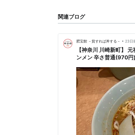
関連ブログ
•
肥宝館 －貧すれば丼する－
23日
【神奈川 川崎新町】 
ンメン 辛さ普通(970円