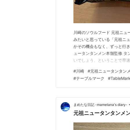
川崎のソウルフード 元祖ニュ
みたいと思っている「元祖ニュ
かその機会もなく、ずっと行きそ
ュータンタンメン本舗監修 タ
いでしょう、ということで早速
修 タンタンメン 素の味を味
#
川崎
#
元祖ニュータンタン
です。 www.tablemark.co.jp
#
テーブルマーク
#
TableMar
まめたな日記 -mametana's diary-
元祖ニュータンタンメ