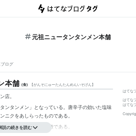
元祖ニュータンタンメン本舗
連ブログ
ン本舗
(
食
)
【
がんそにゅーたんたんめんいそげん
】
はてな
ン店。
はてな
はてな
タンタンメン」となっている。唐辛子の効いた塩味
Copyrig
ンニクをあしらったものである。
が結構異なることも特徴である。
解説の続きを読む