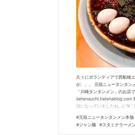
久々にボランティアで西船橋エ
が、、、 元祖ニュータンタン
「川崎タンタンメン」のお店で
sehensucht.hatenabl
汰になっていましたね…(;´∀
ここにやって来ました。 それ
#
元祖ニュータンタンメン本舗
【黒麻辣麺】 であります！！ こ
#
ジャン麺
#
スタミナラーメ
「島…