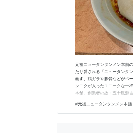
元祖ニュータンタンメン本舗
たり愛される『ニュータンタ
画す、鶏ガラや豚骨などがベ
ンニクが入ったユニークな一
本舗」創業者の故・五十嵐源吉氏
創業。その後、1967年(昭和
#
元祖ニュータンタンメン本舗
く料理として担々麺をアレン
ン本舗」としては神奈川県内を