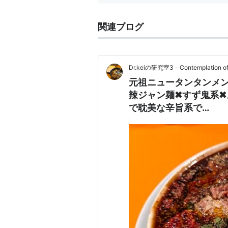
関連ブログ
Dr.keiの研究室3－Contemplation of t
元祖ニュータンタンメ
辣ジャン麺✖すず鬼系✖
で耽美な辛旨系で…