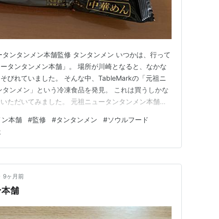
ータンタンメン本舗監修 タンタンメン いつかは、行って
ータンタンメン本舗」。 場所が川崎となると、なかな
びれていました。 そんな中、TableMarkの「元祖ニ
ンタンメン」という冷凍食品を発見。 これは買うしかな
いただいてみました。 元祖ニュータンタンメン本舗監
わうために、具材は何も入れず、そのままの状態がこちら
メン本舗
#
監修
#
タンタンメン
#
ソウルフード
k
•
9ヶ月前
ン本舗