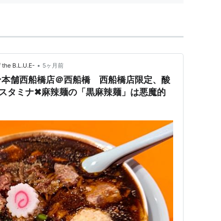
•
he B.L.U.E-
5ヶ月前
ン本舗西船橋店＠西船橋 西船橋店限定、酸
スタミナ✖麻辣麺の「黒麻辣麺」は悪魔的