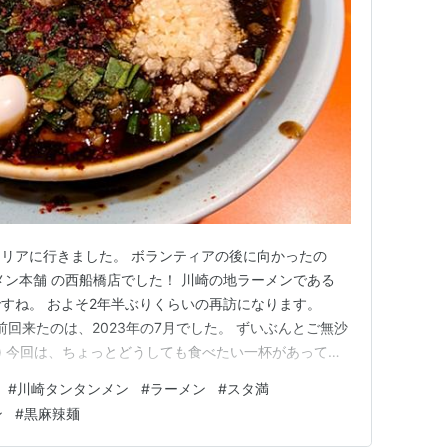
リアに行きました。 ボランティアの後に向かったの
メン本舗 の西船橋店でした！ 川崎の地ラーメンである
すね。 およそ2年半ぶりくらいの再訪になります。
og.com 前回来たのは、2023年の7月でした。 ずいぶんとご無沙
｀) 今回は、ちょっとどうしても食べたい一杯があって、
は、、、 店頭にも看板が出ていました、 西船橋店限定
#
川崎タンタンメン
#
ラーメン
#
スタ満
の黒麻辣麺は、YouTubeやTikTok等で活躍している
ン
#
黒麻辣麺