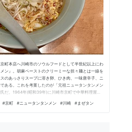
の京町本店へ川崎市のソウルフードとして半世紀以上にわ
ンメン』。胡麻ペーストのクリーミーな担々麺とは一線を
ースのあっさりスープに溶き卵、ひき肉、一味唐辛子、ニ
杯である。これを考案したのが「元祖ニュータンタンメン
だ。1964年(昭和39年)に川崎市京町で中華料理屋を
42年)に肉体労働者やタクシー運転手向けにスタミナが付
#
京町
#
ニュータンタンメン
#
川崎
#
まぜタン
ジし提供したのが始まりという。「元祖ニュータンタンメ
中心に都内、千…