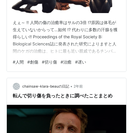
えぇ～ !! 人間の傷の治癒率はサルの3倍 !?原因は体毛が
生えていないからって…如何 !? 代わりに多数の汗腺を獲
得らしい!! Proceedings of the Royal Society B:
Biological Sciences誌に発表された研究によりますと人
間のケガの治癒は、ヒトに最も近い親戚であるチンパン
ジーを含む非人間霊長類の動物に比べて約3倍遅いことが
#
人間
#
創傷
#
切り傷
#
治癒
#
遅い
確かめられたようです。 人間の創傷治癒方法は・・・先
ず、出血を防ぐための凝固が起こる続いて、好中球やマ
クロファージなどの免疫細胞が傷口に駆けつけ、細菌を
•
殺し、死んだ組織や破片を除去する体は損傷した組織を
chainsaw-klara-beauの日記
2年前
修復する このメカニズム…
転んで切り傷を負ったときに調べたことまとめ