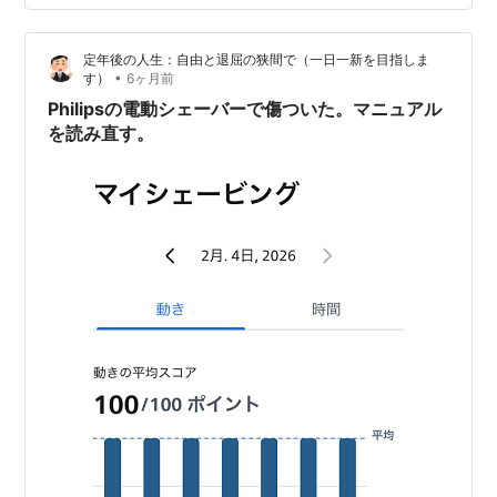
もあることをご存知でしょうか？傷には「マキロンS」、
ニキビには「アクネージュ」と、目的によって選ぶべき
定年後の人生：自由と退屈の狭間で（一日一新を目指しま
製品が全く異なります。今回は、定番の「マキロンS」、
•
す）
6ヶ月前
洗浄もできる「ジェット＆スプレー」、赤ニキビ用の
Philipsの電動シェーバーで傷ついた。マニュアル
「アクネージュ ク…
を読み直す。