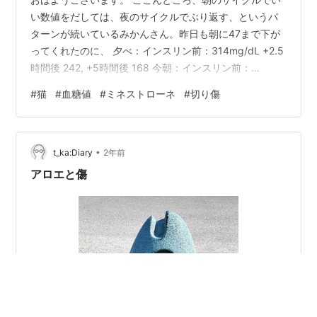
い数値をだしては、夜のサイクルでぶり返す、というパ
ターンが続いているみかんさん。昨日も朝に47まで下が
ってくれたのに、 夕べ：インスリン前：314mg/dL +2.5
時間後 242, +5時間後 168 今朝：インスリン前：
148mg/dL +2時間後 128 今日もまたこのパターンなので
#
猫
#
血糖値
#
ミネストローネ
#
切り傷
しょうか。 マンネリ化しちゃったかしら いやね、いいサ
イクルは嬉しいのですよ。ただぶり返しがねえ。なんと
かならないかしら、ここのところ。 週末はお天気もイマ
•
イチで、気温もなんか2月に戻ったような肌寒さ。こうい
t_ka:Diary
2年前
う時は ぐつぐつ エル嬢も来るので、今日はベジタリ…
アロエと傷