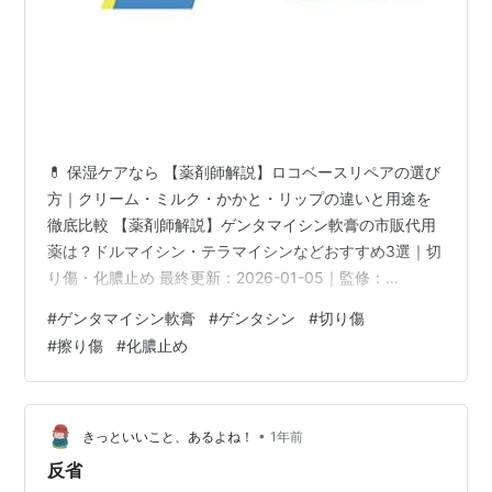
💊 保湿ケアなら 【薬剤師解説】ロコベースリペアの選び
方｜クリーム・ミルク・かかと・リップの違いと用途を
徹底比較 【薬剤師解説】ゲンタマイシン軟膏の市販代用
薬は？ドルマイシン・テラマイシンなどおすすめ3選｜切
り傷・化膿止め 最終更新：2026-01-05｜監修：
DailyGear編集部（薬剤師） 「怪我をして化膿してしまっ
#
ゲンタマイシン軟膏
#
ゲンタシン
#
切り傷
た」「病院でもらったゲンタシン軟膏がもうない」そん
#
擦り傷
#
化膿止め
な時に役立つのが、ドラッグストアで購入できる抗生物
質配合の軟膏です。医療用医薬品である「ゲンタマイシ
ン軟膏（ゲンタシン）」そのものは市販されていません
が、同等の「化膿止め効果」を持つ抗生物質軟膏は購入
•
きっといいこと、あるよね！
1年前
可能です。今回は薬剤師の視…
反省