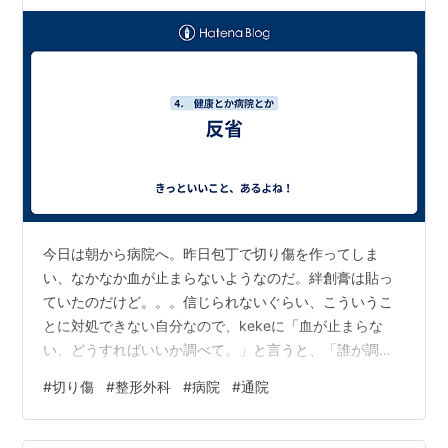
今日は朝から病院へ。昨日包丁で切り傷を作ってしま
い、なかなか血が止まらないようなのだ。絆創膏は貼っ
ていたのだけど。。。信じられないぐらい、こういうこ
とに対処できない自分なので、kekeに「血が止まらな
い、どうすればいいか調べて。」と言うと、「誰が調べ
ても同じ（だから自分でヤレ）」と言われ、喧嘩にな
#
切り傷
#
整形外科
#
病院
#
通院
る。「そうやって泣きつけば誰かが何かしてくれると思
ってる」「甘えるんじゃない」 と言われるのは、本当に
図星なので胸が痛い。それで今朝どうしていいのか分か