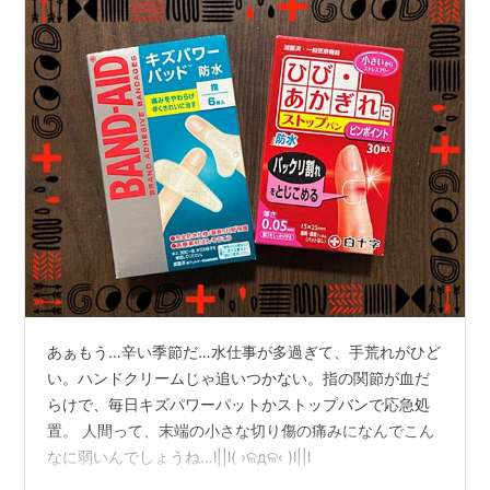
あぁもう…辛い季節だ…水仕事が多過ぎて、手荒れがひど
い。ハンドクリームじゃ追いつかない。指の関節が血だ
らけで、毎日キズパワーパットかストップバンで応急処
置。 人間って、末端の小さな切り傷の痛みになんでこん
なに弱いんでしょうね…l||l( ›ଳдଳ‹ )l||l