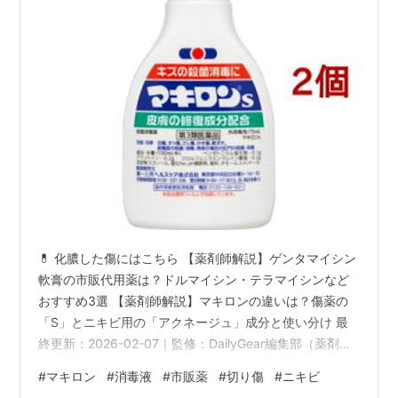
💊 化膿した傷にはこちら 【薬剤師解説】ゲンタマイシン
軟膏の市販代用薬は？ドルマイシン・テラマイシンなど
おすすめ3選 【薬剤師解説】マキロンの違いは？傷薬の
「S」とニキビ用の「アクネージュ」成分と使い分け 最
終更新：2026-02-07｜監修：DailyGear編集部（薬剤
師） 「マキロン」と聞くと傷の消毒薬を思い浮かべる方
#
マキロン
#
消毒液
#
市販薬
#
切り傷
#
ニキビ
が多いですが、実は**ニキビ治療に特化したシリーズ**