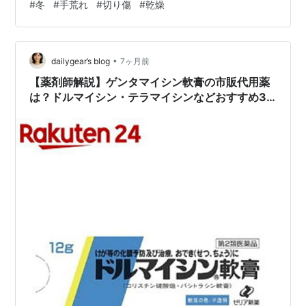
#
冬
#
手荒れ
#
切り傷
#
乾燥
•
dailygear’s blog
7ヶ月前
【薬剤師解説】ゲンタマイシン軟膏の市販代用薬
は？ドルマイシン・テラマイシンなどおすすめ3
選｜切り傷・化膿止め