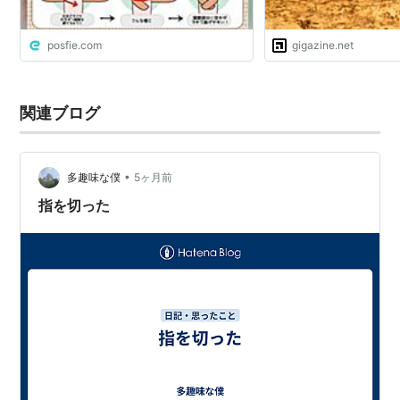
posfie.com
gigazine.net
関連ブログ
•
多趣味な僕
5ヶ月前
指を切った