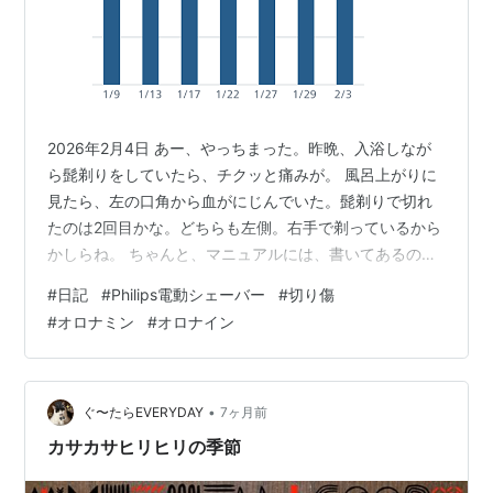
2026年2月4日 あー、やっちまった。昨晩、入浴しなが
ら髭剃りをしていたら、チクッと痛みが。 風呂上がりに
見たら、左の口角から血がにじんでいた。髭剃りで切れ
たのは2回目かな。どちらも左側。右手で剃っているから
かしらね。 ちゃんと、マニュアルには、書いてあるのだ
けどね。 力を入れ過ぎてはいけません 分かっているのだ
#
日記
#
Philips電動シェーバー
#
切り傷
けど、ついつい。ウェットのマニュアルにも、こう書い
#
オロナミン
#
オロナイン
てある。 円を描くように回転。。。 一応ね、動きはOK
なんだけどね。 全て100ポイント。たぶん、アプリのバ
ージョンアップでバグってる。 家電、電気製品は、とき
どきマニュアルや取扱説明書を読み直してみると、間違
•
ぐ〜たらEVERYDAY
7ヶ月前
った使い方や新たな使い方…
カサカサヒリヒリの季節