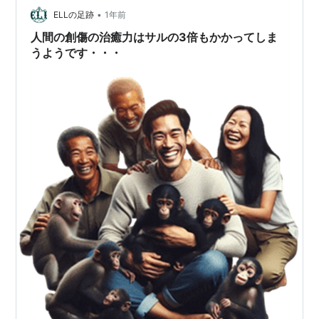
•
らないから病院に行って処置をしてもらった。なるべく
ELLの足跡
1年前
動かさない方がいいのだろうけど、仕事もしなければな
人間の創傷の治癒力はサルの3倍もかかってしま
らないし。いつものごとく、「これはいつ頃治るのだ
うようです・・・
ろ…