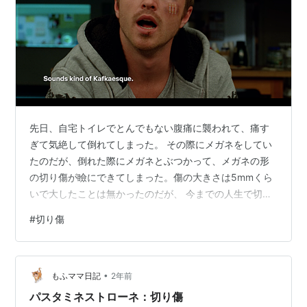
先日、自宅トイレでとんでもない腹痛に襲われて、痛す
ぎて気絶して倒れてしまった。 その際にメガネをしてい
たのだが、倒れた際にメガネとぶつかって、メガネの形
の切り傷が瞼にできてしまった。傷の大きさは5mmくら
いで大したことは無かったのだが、 今までの人生で切り
傷を負ったことが無かったので戸惑ってしまい、適切な
#
切り傷
初動を取ることができなかったと思われる。結局、キズ
パワーパッドで傷口が開いたまま直した。 赤い跡が残っ
ていて少し後悔している。 まず、反省点として自分の中
•
で傷は分類されていなくて全部一緒くたにしていたので
もふママ日記
2年前
けど 縫える（くらい傷口が綺麗な）傷≒結構マシなケー
パスタミネストローネ：切り傷