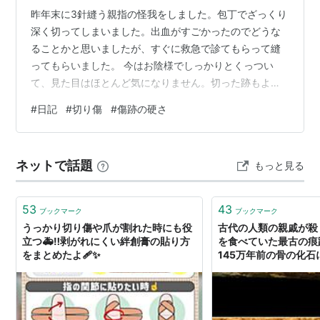
昨年末に3針縫う親指の怪我をしました。包丁でざっくり
深く切ってしまいました。出血がすごかったのでどうな
ることかと思いましたが、すぐに救急で診てもらって縫
ってもらいました。 今はお陰様でしっかりとくっつい
て、見た目はほとんど気になりません。切った跡もよ〜
く見ないとわからないです。 ただ、傷のあたりが硬くな
#
日記
#
切り傷
#
傷跡の硬さ
っています。親指の先の腹の部分を切ったので例えば何
かを摘む時に違和感を感じますし、重いものは摘んで持
ち上げる事が難しいです。痛みはないのですが、その部
ネットで話題
もっと見る
分だけ力が入らない感じで、実は少し前から気になって
ました。 AIによると受傷後、傷の赤みや硬さは3ヶ月頃
にピークとなって、その後半年から1年かけて…
53
43
ブックマーク
ブックマーク
うっかり切り傷や爪が割れた時にも役
古代の人類の親戚が殺
立つ🚑‼️剥がれにくい絆創膏の貼り方
を食べていた最古の痕
をまとめたよ🩹✨
145万年前の骨の化
り傷