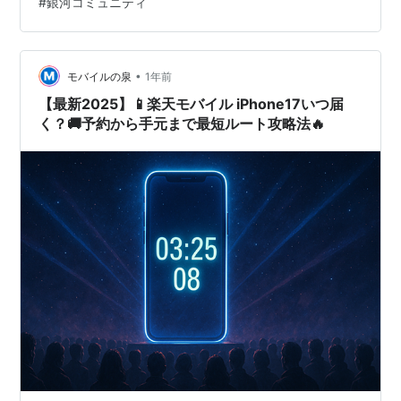
#
銀河コミュニティ
•
モバイルの泉
1年前
【最新2025】📱楽天モバイル iPhone17いつ届
く？🚚予約から手元まで最短ルート攻略法🔥