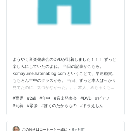
ようやく音楽発表会のDVDが到着しました！！！ ずっと
楽しみにしていたのよね。 当日の記事がこちら。
komayume.hatenablog.com ということで、早速鑑賞。
もちろん年中のクラスから。 当日、ずっと本人ばっかり
見てたのに、気づかなかった。。。本人、めちゃくちゃ
緊張してらっしゃる。 そして、いろんなところをチラチ
#
育児
#
2歳
#
年中
#
音楽発表会
#
DVD
#
ピアノ
ラ見ている。これはピアノの練習中もそう。よくピアノ
#
到着
#
緊張
#
ぼくのたからもの
#
ドラえもん
の先生から指摘されております。 そして、別日だった年
長の唄でやられてしまった。 「ぼくのたからもの」 ぼく
のたからもの えびな少年少女合唱団 チルドレン・ミュー
ジック ¥255 provided courtesy of …
•
この続きはコーヒーと一緒に
6ヶ月前