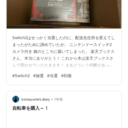
Switch2はせっかく当選したのに、配送先住所を変えてし
まったがために諦めていたが。 ニンテンドースイッチ2
カメラ付き 娘のところに届いてしまった。 楽天ブックス
さん、本当にありがとう！ これから本は楽天ブックスさ
んで買わせていただきます！ まあどういう判断があった
のかは分からないが、転売屋と判断されることはなかっ
#
Switch2
#
抽選
#
当選
#
到着
たので、娘のところに配送してくれたと思いたい。 おか
げで、発売日初日に触れる恩恵にあずかれた。 こういう
抽選ものはまず当たることのないうちの家族の運は、こ
•
こに来て大きな運を2回も使った。 1回目は、まさかの
komayume’s diary
1年前
Switch2の抽選に当選。 2回目は、キャンセルされてもお
自転車を購入～！
かしくない状況…