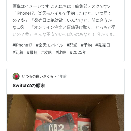
画像はイメージです こんにちは！編集部デスクです♪
「iPhone17、楽天モバイルで予約したけど、いつ届く
の？💦」 「発売日に絶対欲しいんだけど、間に合うか
な...😰」 「オンライン注文と店舗受け取り、どっちが早
いの？🤔」 そんな不安でいっぱいのあなた！ 分かりま
す、分かります😭✨ 新しいiPhoneが欲しくて予約したの
#
iPhone17
#
楽天モバイル
#
配送
#
予約
#
発売日
に、いつ手元に来るか分からないって、めちゃくちゃモ
#
到着
#
最短
#
攻略
#
比較
#
2025年
ヤモヤしますよね💨 でも大丈夫です！💪 この記事では、
楽天モバイルでiPhone17を予約してから実際に手元に届
くまでの全工程を、過去データと最新情報をもとに徹底
解説しちゃいます🔥 📱 この記事を最後まで読めば... ✅
•
いつもの白いさくら
1年前
iP…
Switch2の顛末