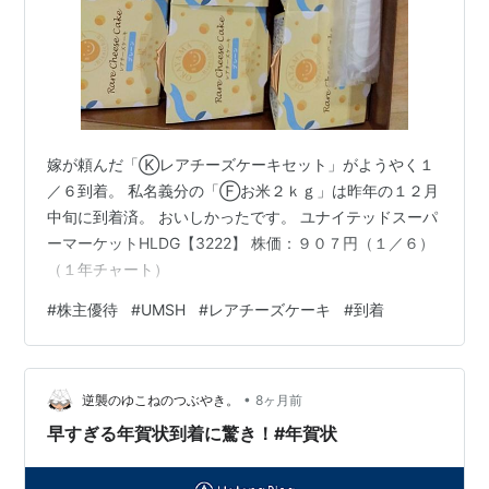
嫁が頼んだ「Ⓚレアチーズケーキセット」がようやく１
／６到着。 私名義分の「Ⓕお米２ｋｇ」は昨年の１２月
中旬に到着済。 おいしかったです。 ユナイテッドスーパ
ーマーケットHLDG【3222】 株価：９０７円（１／６）
（１年チャート）
#
株主優待
#
UMSH
#
レアチーズケーキ
#
到着
•
逆襲のゆこねのつぶやき。
8ヶ月前
早すぎる年賀状到着に驚き！#年賀状