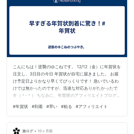
こんにちは！逆襲のゆこねです。 12/12（金）に年賀状を
注文し、3日目の今日 年賀状が自宅に届きました。 お届
け予定日よりかなり早くてびっくりです！ 急いでいるわ
けでは無かったのですが、迅速な対応ありがたかったで
す（＾-＾） ちなみに、年賀状のアフィリエイトプログラ
ム申し込みは12/11（木）に しているのですが、こちらは
#
年賀状
#
到着
#
早い
#
粘る
#
アフィリエイト
「申し込みプログラム」の欄に入ったまま…。 何となく
ですが、こちらは審査に落ちた気がします(;^_^A 提携申し
込みの取り消しは、皆さんどの位のタイミングでされる
•
んでしょうね？ 私は一応今回に限らず、2週間ほど待っ
旅ログ
10ヶ月前