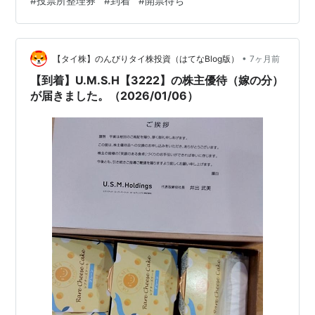
#
投票所整理券
#
到着
#
開票待ち
気分も上がるというもの。大きなイベントだからこそ小
物だって重要ということなんでしょう。 状況分析を見る
と自民の一人勝ち、中道の伸び悩みという図式が確定し
•
たように見えますが、そうではないと私は判断していま
【タイ株】のんびりタイ株投資（はてなBlog版）
7ヶ月前
す。 現時点では人気投票的な様相が顕著ですが、何年か
【到着】U.M.S.H【3222】の株主優待（嫁の分）
経った時に「ここが政治の転換点だった」と言…
が届きました。（2026/01/06）