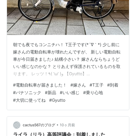
朝でも夜でもコンニチハ！ T王子です(*´∇｀*) 少し前に
嫁さんの電動自転車が壊れたんですが、 新しい電動自転
車が今日届きました♪ 結構小さい？ 嫁さんならちょうど
いい感じなのかな？ とりあえず保護されているものを取
ります。 レッツ！٩( 'ω' )و 【Gyutto】
cycle.panasonic.com ふむ。 いい感じ！ やっぱり新品は
#
電動自転車が届きました！
#
嫁さん
#
T王子
#
到着
いいですな！ ･:*+.\（＾Д＾）/.:+ 帰ったら嫁さんに乗り
#
パナソニック
#
新品
#
いい感じ
#
乗り心地
心地を聞いてみよ。 大切に使ってね♪ では×2
#
大切に使ってね
#
Gyutto
•
cactus567のブログ
10ヶ月前
ライラ（リラ）高等評議会：到着しました