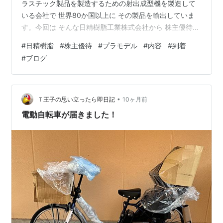
ラスチック製品を製造するための射出成型機を製造して
いる会社で 世界80か国以上に その製品を輸出していま
す。今回は そんな日精樹脂工業株式会社から 株主優待を
いただきましたので その内容を ご紹介していきたいとお
#
日精樹脂
#
株主優待
#
プラモデル
#
内容
#
到着
もいます。 優待の権利月は毎年3月末の年に1回です。昨
#
ブログ
年(2024年)までは 長野県 および 本社のある坂城町の特
産品が贈られていましたが 2025年より優待内容が変更と
なり 自社のオリジナルプラモデルとなりました。 実は
私も 長野県の特産品が目当てで 優待変更により 株価…
•
Ｔ王子の思い立ったら即日記
10ヶ月前
電動自転車が届きました！