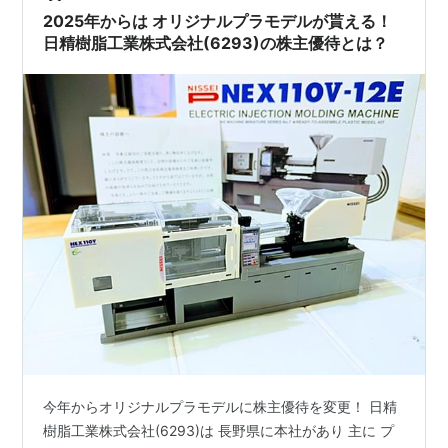
てみて 音沙汰なしなら取り消し…という感じです。 しか
2025年からは オリジナルプラモデルが貰える！
し、2…
日精樹脂工業株式会社(6293)の株主優待とは？
今年からオリジナルプラモデルに株主優待を変更！ 日精
樹脂工業株式会社(6293)は 長野県に本社があり 主に プ