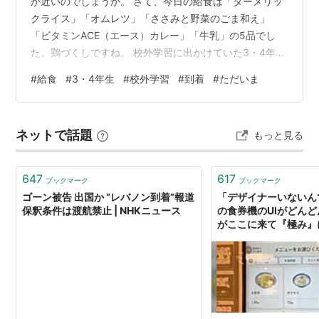
が近いのでしょうか。 さて、今日の給食は「ターメリッ
クライス」「オムレツ」「ささみと野菜のごま和え」
「ビタミンACE（エース）カレー」「牛乳」の5品でし
た。鶏づくしですね。 校外学習に出かけていた3・4年生
が無事に帰ってきました。 まずは電車で帰ってきた3年
#
給食
#
3・4年生
#
校外学習
#
到着
#
ただいま
生。 電車だけでなく、路線バスに乗ったり、道路を歩い
たりしましたが、安全に行ってこられたようです。 終わ
りの会もしっかりできました。 引率の先生からお話を聞
ネットで話題
もっと見る
いて、今日学んだことを振り返ります。 とにかく無事に
帰ってこられて良かったです。 続いて小型バスで4年生
が帰ってきました。 バス移動だ…
647
617
ブックマーク
ブックマーク
ゴーン被告 出国か “レバノン到着”報道
「デザイナーいないん
保釈条件は渡航禁止 | NHKニュース
の食券機のUIがどん
がここに来て『極み』
出ている