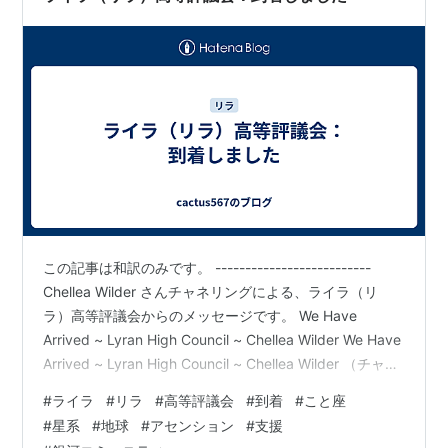
この記事は和訳のみです。 --------------------------
Chellea Wilder さんチャネリングによる、ライラ（リ
ラ）高等評議会からのメッセージです。 We Have
Arrived ~ Lyran High Council ~ Chellea Wilder We Have
Arrived ~ Lyran High Council ~ Chellea Wilder （チャネ
リング動画） youtu.be ＜訳文＞ 機械翻訳ではありませ
#
ライラ
#
リラ
#
高等評議会
#
到着
#
こと座
ん。 ------------- チャネラーからのメッセージ----------
#
星系
#
地球
#
アセンション
#
支援
----- 愛する光の家族よ、祝福を。 私は最近、こ…