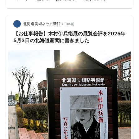
無料でアクセスでき、それ以外の人も限られた本数なら
無料で読めます。 ランキング参加中展覧会、美術展、画
集、写真集などの紹介
•
北海道美術ネット新館
1年前
【お仕事報告】木村伊兵衛展の展覧会評を2025年
5月3日の北海道新聞に書きました