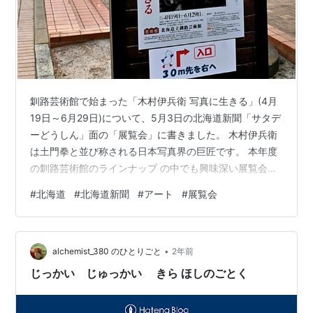
釧路芸術館で始まった「木村伊兵衛 写真に生きる」(4月
19日～6月29日)について、5月3日の北海道新聞「サタデ
ーどうしん」面の「展覧会」に書きました。 木村伊兵衛
は土門拳と並び称される日本写真界の巨匠です。 本年度
の釧路芸術館のラインナップ の中でも興味深い展覧会だ
と思います。 例によって全然書き足りないので、このブ
#
北海道
#
北海道新聞
#
アート
#
展覧会
ログで補いたいのですが、これまた例によって「根室・
釧路の旅」シリーズの執筆が遅々として全然進みませ
ん。 記事のリンクはこちら。 www.hokkaido-np.co.jp
•
購読していない人でも登録すれば読めると思います。 ※
alchemist_380 のひとりごと
2年前
ただし、一定期間を過ぎると、北海道新聞のサイトから
じっかい じゅっかい きら ほしのごとく
は消え…