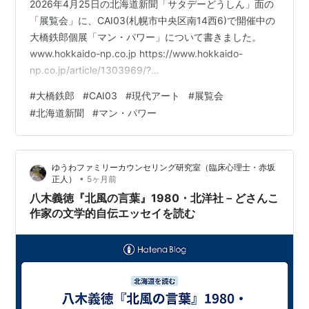
2026年4月25日の北海道新聞「サタデーどうしん」面の
「展覧会」に、CAI03(札幌市中央区南14西6)で開催中の
大橋鉄郎個展「マン・パワー」について書きました。
www.hokkaido-np.co.jp https://www.hokkaido-
np.co.jp/article/1303969/?
utm_source=doshin_digital&utm_medium=internal&utm
#
大橋鉄郎
#
CAI03
#
現代アート
#
展覧会
_campaign=mynews cai-net.jp 以下、本文に書ききれな
#
北海道新聞
#
マン・パワー
かった蛇足です。 大橋鉄郎さんは、とりわけ「ピースシ
リーズ」において、男性の原罪性、というと言いすぎに
なってしまうかもし…
ゆうわファミリーカウンセリング研究室（臨床心理士・赤坂
•
正人）
5ヶ月前
八木義徳『北風の言葉』1980・北洋社－どさんこ
作家の文学的自伝エッセイを読む