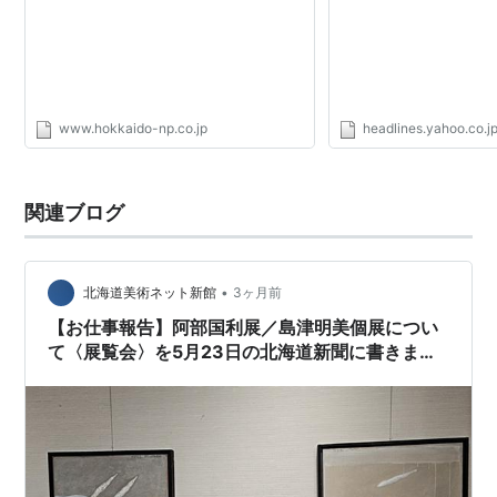
www.hokkaido-np.co.jp
headlines.yahoo.co.j
関連ブログ
•
北海道美術ネット新館
3ヶ月前
【お仕事報告】阿部国利展／島津明美個展につい
て〈展覧会〉を5月23日の北海道新聞に書きまし
た