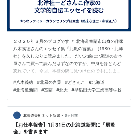
２０２０年３月のブログです ＊ 北海道室蘭市出身の作家
八木義徳さんのエッセイ集『北風の言葉』（1980・北洋
社）を久しぶりに読みました。 だいぶ前に北海道の古本
屋さんで買って読んだはずなのですが、中身をほとんど
忘れていて、今回、本棚の隅に見つけたので手にしまし
た。 いい本です。 文章が美しいというか、端正という
#
八木義徳
#
北風の言葉
#
どさんこ
#
北海道
か、読んでいて心地よくなる本です。 北海道を旅した紀
#
北海道新聞
#
室蘭
#
北大
#
早稲田大学工業高等学校
行文や随筆、そして、文学的自伝からなりますが、じー
じはこの文学的自伝に圧倒されました。 もともと、「北
海道新聞」に１９７１年に連載されたものらしいです
が、すごい迫力です（当時、じーじは高校生で旭川でう
•
北海道美術ネット新館
6ヶ月前
ろうろしていたはずですが、当然、読ん…
【お仕事報告】1月31日の北海道新聞に「展覧
会」を書きます