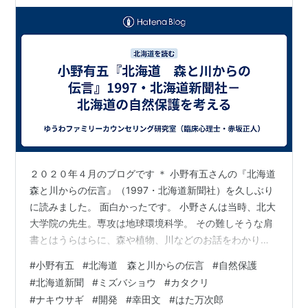
２０２０年４月のブログです ＊ 小野有五さんの『北海道
森と川からの伝言』（1997・北海道新聞社）を久しぶり
に読みました。 面白かったです。 小野さんは当時、北大
大学院の先生。専攻は地球環境科学。 その難しそうな肩
書とはうらはらに、森や植物、川などのお話をわかりや
すくしてくれます。 もともとは「北海道新聞」に週１回
#
小野有五
#
北海道 森と川からの伝言
#
自然保護
連載されたエッセイ。 ミズバショウやカタクリなどの春
#
北海道新聞
#
ミズバショウ
#
カタクリ
の花のお話から始まって、北大構内のハルニレ伐採のお
#
ナキウサギ
#
開発
#
幸田文
#
はた万次郎
話や札幌の河畔林伐採のお話、さらには、士幌高原道路