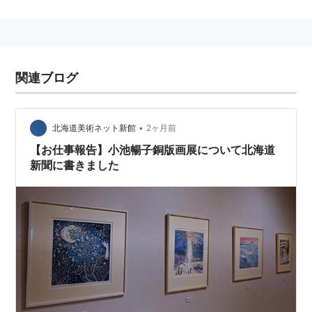
関連キーワード
：
新聞社
○
47NEWS
参加紙
関連ブログ
*1
:
十勝管内を除く。
•
北海道美術ネット新館
2ヶ月前
【お仕事報告】小池暢子銅版画展について北海道
新聞に書きました