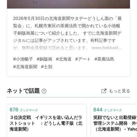
2026年5月30日の北海道新聞サタデーどうしん面の「展
覧会」に、札幌市東区の茶廊法邑で開かれている小池暢
子銅版画展について紹介しました。 すでに北海道新聞デ
ジタルには記事がアップされています。有料記事です
が、無料会員登録で読めると思います。 www.hokkaido-
np.co.jp 小池さんは士別在住、1937年生まれの版画家で
#
小池暢子
#
銅版画
#
北海道
#
アート
#
茶廊法邑
す。銅版画とは思えないほどカラフルなメルヘンの世界
#
北海道新聞
#
士別
が広がり、画面から目が離せません。 主催者は、隣町の
上川管内幌加内町の政和アートFes の実行委員会です。
同フェスは毎年、小池さんの作品を紹介してきました。
ネットで話題
もっと見る
今年も7月18日～8月30日、開かれます。茶廊法邑の会場
では…
876
844
ブックマーク
ブックマーク
３位決定戦 イギリスを追い込んだラ
笑顔でないと出勤登録
ストショット ：どうしん電子版（北
管理システム開発 外
海道新聞）
（北海道新聞） - Yah