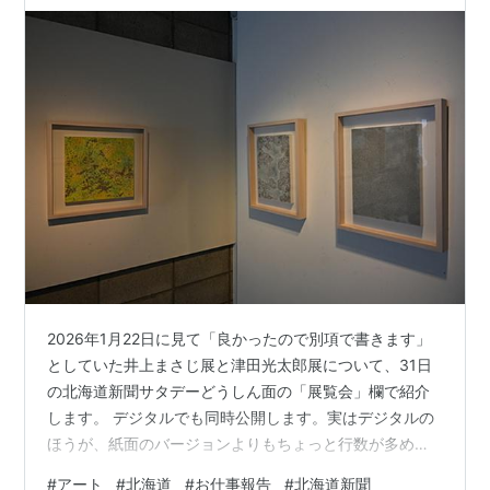
2026年1月22日に見て「良かったので別項で書きます」
としていた井上まさじ展と津田光太郎展について、31日
の北海道新聞サタデーどうしん面の「展覧会」欄で紹介
します。 デジタルでも同時公開します。実はデジタルの
ほうが、紙面のバージョンよりもちょっと行数が多めで
す。写真も多くなると思います。紙で購読している人は
#
アート
#
北海道
#
お仕事報告
#
北海道新聞