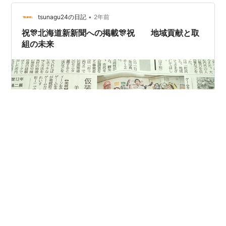
========================================
==========…
•
tsunagu24の日記
2年前
祝🎊北海道新新聞への掲載🎊祝 地域貢献と取
組の未来