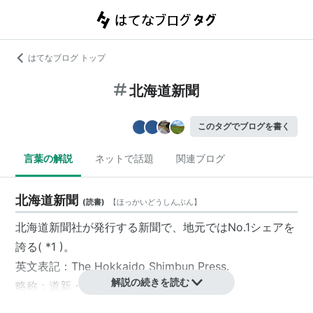
はてなブログ トップ
北海道新聞
このタグでブログを書く
言葉の解説
ネットで話題
関連ブログ
北海道新聞
(
読書
)
【
ほっかいどうしんぶん
】
北海道新聞社
が発行する新聞で、地元ではNo.1シェアを
誇る(
*1
)。
英文表記：The Hokkaido Shimbun Press.
解説の続きを読む
略称：
道新
・どうしん
公式サイト名：
どうしんウェブ