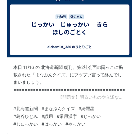
本日 11/16 の 北海道新聞 朝刊、第2社会面の隅っこに掲
載された「まなぶんクイズ」にブツブツ言って絡んでし
まいましょう。
========================================
================【問題文】明るいものや立派な人
が数多く並んでいることを表す言葉「○○○のごとく」。
#
北海道新聞
#
まなぶんクイズ
#
綺羅星
○は夜空に無数に輝くもの漢字3文字だよ。 【答え】綺
#
島谷ひとみ
#
誤用
#
常用漢字
#
じっかい
羅星（きらぼし）綺羅は美しい衣服のこと。「綺羅、星
#
じゅっかい
#
はっかい
#
やっかい
のごとし」がつながって、この言葉になったんだ。 問題
作成・北海道社会科教育連盟