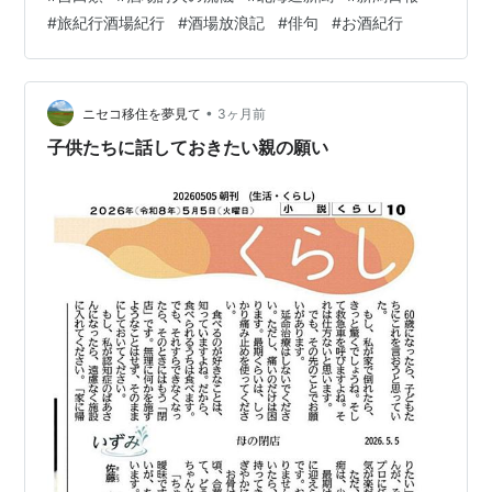
報」と北海道の地元紙である「北海道新聞」に連載され
#
旅紀行酒場紀行
#
酒場放浪記
#
俳句
#
お酒紀行
た記事をまとめたものとのことで，納得！ ひいきめなし
に，大自然と山と水とお酒のすばらしさがいっぱい述べ
られており，いい本です。 もちろん，俳句もすばらし
く， 「グッバイを 鞄に詰めて 冬の旅」 にはしびれまし
•
ニセコ移住を夢見て
3ヶ月前
た。 最近，テレビで，類さんが北海道の…
子供たちに話しておきたい親の願い