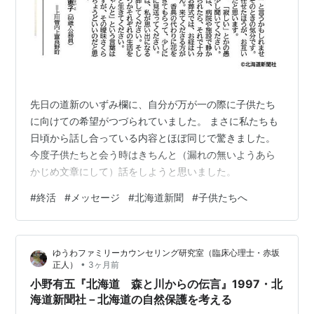
先日の道新のいずみ欄に、自分が万が一の際に子供たち
に向けての希望がつづられていました。 まさに私たちも
日頃から話し合っている内容とほぼ同じで驚きました。
今度子供たちと会う時はきちんと（漏れの無いようあら
かじめ文章にして）話をしようと思いました。
#
終活
#
メッセージ
#
北海道新聞
#
子供たちへ
ゆうわファミリーカウンセリング研究室（臨床心理士・赤坂
•
正人）
3ヶ月前
小野有五『北海道 森と川からの伝言』1997・北
海道新聞社－北海道の自然保護を考える