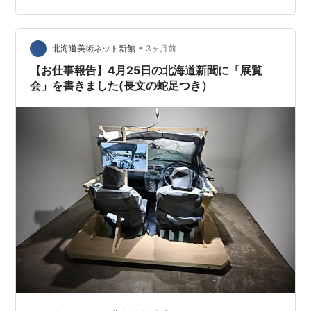
となきうさぎくんのお話、千歳川放流路のお話、などな
ど、だんだんと深刻なお話になってきます。 深刻になる
のは小野さんのせいではなく、…
•
北海道美術ネット新館
3ヶ月前
【お仕事報告】4月25日の北海道新聞に「展覧
会」を書きました(長文の蛇足つき）