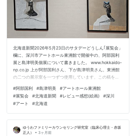
北海道新聞2026年5月23日のサタデーどうしん｢展覧会」
欄に、深川市アートホール東洲館で開催中の、阿部国利
展と島津明美個展について書きました。 www.hokkaido-
np.co.jp 上が阿部国利さん、下が島津明美さん。東洲館
の二つの展示室を一つずつ使用しています。この稿を書
くにあたって、阿部さんが2002年に没してから24年もの
#
阿部国利
#
島津明美
#
アートホール東洲館
月日が流れたことに、うたた感慨を禁じえませんでし
#
展覧会
#
北海道新聞
#
レビュー感想(絵画)
#
深川
た。 阿部さんは新道展をリードした画家で、北海道現代
#
アート
#
北海道
具象展などにも出品していました。シュルレアリスムの
影響は明らかながら、晩年は謎めいた独自の画境を開き
ました。その描法は、とくに新道展の後進に与えた影響
ゆうわファミリーカウンセリング研究室（臨床心理士・赤坂
は大きかった…
•
正人）
3ヶ月前