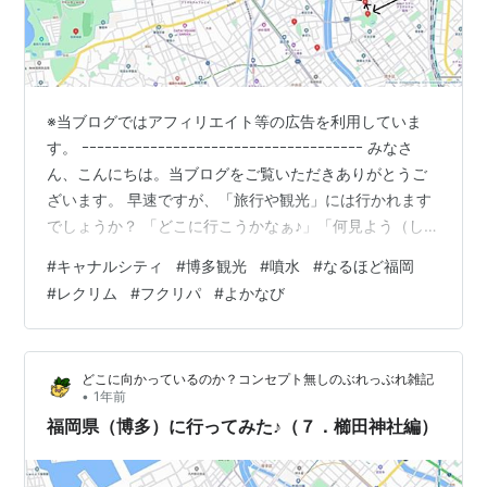
※当ブログではアフィリエイト等の広告を利用していま
す。 ｰｰｰｰｰｰｰｰｰｰｰｰｰｰｰｰｰｰｰｰｰｰｰｰｰｰｰｰｰｰｰｰｰｰｰｰｰ みなさ
ん、こんにちは。当ブログをご覧いただきありがとうご
ざいます。 早速ですが、「旅行や観光」には行かれます
でしょうか？ 「どこに行こうかなぁ♪」「何見よう（しよ
う）かなぁ♪「「何食べよう（飲もう）かなぁ♪」などな
#
キャナルシティ
#
博多観光
#
噴水
#
なるほど福岡
ど、行く前からウキウキしますよね♪ さてさて、残念なが
#
レクリム
#
フクリパ
#
よかなび
ら今回は仕事の関係で行きましたのでさほど時間もあり
ませんでしたが。。。(T_T) ってことで、まずは・・・ご
紹介させていただきます。 ＊＊＊ 目次 ＊＊＊ ■ こんな
どこに向かっているのか？コンセプト無しのぶれっぶれ雑記
感じ（行程）■ キャナルシティ博多…
•
1年前
福岡県（博多）に行ってみた♪（７．櫛田神社編）