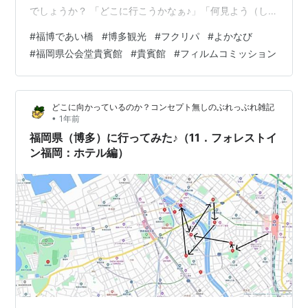
でしょうか？ 「どこに行こうかなぁ♪」「何見よう（しよ
う）かなぁ♪「「何食べよう（飲もう）かなぁ♪」などな
#
福博であい橋
#
博多観光
#
フクリパ
#
よかなび
ど、行く前からウキウキしますよね♪ さてさて、残念なが
#
福岡県公会堂貴賓館
#
貴賓館
#
フィルムコミッション
ら今回は仕事の関係で行きましたのでさほど時間もあり
ませんでしたが。。。(T_T) ってことで、まずは・・・ご
紹介させていただきます。 ＊＊＊ 目次 ＊＊＊ ■ こんな
どこに向かっているのか？コンセプト無しのぶれっぶれ雑記
感じ（行程）■ 福博であい橋 ○ …
•
1年前
福岡県（博多）に行ってみた♪（11．フォレストイ
ン福岡：ホテル編）