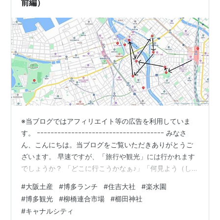
前編）
※当ブログではアフィリエイト等の広告を利用していま
す。 ｰｰｰｰｰｰｰｰｰｰｰｰｰｰｰｰｰｰｰｰｰｰｰｰｰｰｰｰｰｰｰｰｰｰｰｰｰ みなさ
ん、こんにちは。当ブログをご覧いただきありがとうご
ざいます。 早速ですが、「旅行や観光」には行かれます
でしょうか？ 「どこに行こうかなぁ♪」「何見よう（しよ
う）かなぁ♪」「何食べよう（飲もう）かなぁ♪」などな
#
大阪土産
#
博多ランチ
#
住吉大社
#
楽水園
ど、行く前からウキウキしますよね♪ さてさて、残念なが
#
博多観光
#
柳橋連合市場
#
櫛田神社
ら今回は仕事の関係で行きましたのでさほど時間もあり
#
キャナルシティ
ませんでしたが。。。(T_T) 今回、17回に渡って挙げさせ