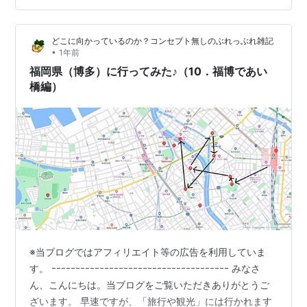
ていただきましたが、（脱線も多く）なんせ、長
い・・・（自虐ですが） なので、ご好評につき、…
どこに向かっているのか？コンセプト無しのぶれっぶれ雑記
•
1年前
福岡県（博多）に行ってみた♪（10．福博であい
橋編）
※当ブログではアフィリエイト等の広告を利用していま
す。 ｰｰｰｰｰｰｰｰｰｰｰｰｰｰｰｰｰｰｰｰｰｰｰｰｰｰｰｰｰｰｰｰｰｰｰｰｰ みなさ
ん、こんにちは。当ブログをご覧いただきありがとうご
ざいます。 早速ですが、「旅行や観光」には行かれます