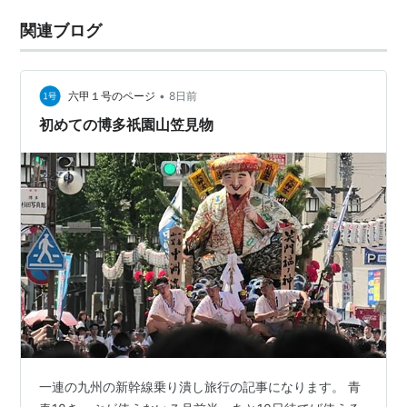
関連ブログ
•
六甲１号のページ
8日前
初めての博多祇園山笠見物
一連の九州の新幹線乗り潰し旅行の記事になります。 青