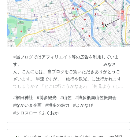
※当ブログではアフィリエイト等の広告を利用していま
す。 ｰｰｰｰｰｰｰｰｰｰｰｰｰｰｰｰｰｰｰｰｰｰｰｰｰｰｰｰｰｰｰｰｰｰｰｰｰ みなさ
ん、こんにちは。当ブログをご覧いただきありがとうご
ざいます。 早速ですが、「旅行や観光」には行かれます
でしょうか？ 「どこに行こうかなぁ♪」「何見よう（しよ
う）かなぁ♪「「何食べよう（飲もう）かなぁ♪」などな
#
櫛田神社
#
博多観光
#
山笠
#
博多祇園山笠振興会
ど、行く前からウキウキしますよね♪ さてさて、残念なが
#
なかいま企画
#
博多の魅力
#
よかなび
ら今回は仕事の関係で行きましたのでさほど時間もあり
#
クロスロードふくおか
ませんでしたが。。。(T_T) ってことで、まずは・・・ご
紹介させていただきます。 ＊＊＊ 目次 ＊＊＊ ■ こんな
感じ（行程）■ 櫛田神社 ○ 参考…
どこに向かっているのか？コンセプト無しのぶれっぶれ雑記