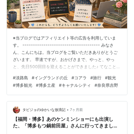
※当ブログではアフィリエイト等の広告を利用していま
す。 ｰｰｰｰｰｰｰｰｰｰｰｰｰｰｰｰｰｰｰｰｰｰｰｰｰｰｰｰｰｰｰｰｰｰｰｰｰ みなさ
ん、こんにちは。当ブログをご覧いただきありがとうご
ざいます。 早速ですが、おかげさまで、やっと、やっ
と、先日500回目を迎えることができました♪ てなこと
で、挙げさせていただきます（笑） ＊＊＊ 目次 ＊＊＊
#
淡路島
#
イングランドの丘
#
コアラ
#
旅行
#
観光
■ はじめに。。。 ○ ご参考までに（2026.07.06に掲
#
博多観光
#
博多土産
#
キャナルシティ
#
奈良県吉野
載） ○ ご参考までに（2026.07.07に掲載）■ 兵庫県
（淡路島）イングランドの丘 ○ コアラ館・ラビットワー
レン ○ 植物館（大温室） ○ 手作り体験教室 ○ ファーマ
ーズ・キッチン…
•
タビジョのゆかいな放浪記
7ヶ月前
【福岡・博多】あのケンミンショーにも出演し
た、「博多もつ鍋前田屋」さんに行ってきました
(*^-^*)