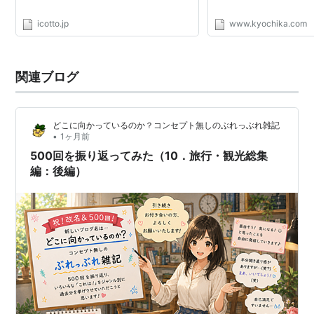
icotto.jp
www.kyochika.com
関連ブログ
どこに向かっているのか？コンセプト無しのぶれっぶれ雑記
•
1ヶ月前
500回を振り返ってみた（10．旅行・観光総集
編：後編）