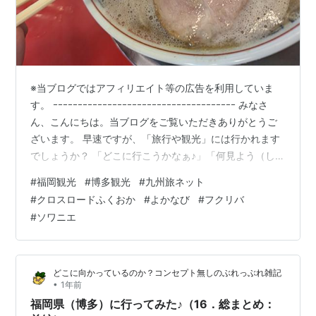
※当ブログではアフィリエイト等の広告を利用していま
す。 ｰｰｰｰｰｰｰｰｰｰｰｰｰｰｰｰｰｰｰｰｰｰｰｰｰｰｰｰｰｰｰｰｰｰｰｰｰ みなさ
ん、こんにちは。当ブログをご覧いただきありがとうご
ざいます。 早速ですが、「旅行や観光」には行かれます
でしょうか？ 「どこに行こうかなぁ♪」「何見よう（しよ
う）かなぁ♪」「何食べよう（飲もう）かなぁ♪」などな
#
福岡観光
#
博多観光
#
九州旅ネット
ど、行く前からウキウキしますよね♪ ＊＊＊ 目次 ＊＊＊
#
クロスロードふくおか
#
よかなび
#
フクリバ
■ もしかしたら。。。■ 交通機関を選択 主な旅行サイ
#
ソワニエ
ト、飛行機では、新幹線では■ どこに行くか、何食べる
か！ 九州旅ネット、クロスロードふくおか、よかなび
（ＹＯＫＡＮＡＶＩ）、 博多の魅力、フク…
どこに向かっているのか？コンセプト無しのぶれっぶれ雑記
•
1年前
福岡県（博多）に行ってみた♪（16．総まとめ：