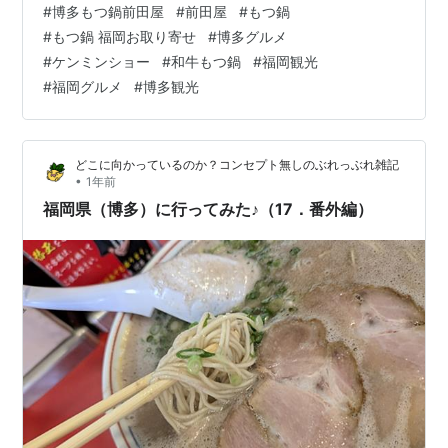
#
博多もつ鍋前田屋
#
前田屋
#
もつ鍋
んは現在博多に、博多店・西中洲店・総本店・大名店・
#
もつ鍋 福岡お取り寄せ
#
博多グルメ
今泉店と、6店舗あるようです。今回私が訪れたのは、総
#
ケンミンショー
#
和牛もつ鍋
#
福岡観光
本店です。 オープン時間前に行きましたが、凄い長蛇の
#
福岡グルメ
#
博多観光
列に驚きました。流石、あのケンミンショーにも出演し
た名店です。 オープン時間になり、順番に予約を確認し
ながらの店内案内が始…
どこに向かっているのか？コンセプト無しのぶれっぶれ雑記
•
1年前
福岡県（博多）に行ってみた♪（17．番外編）