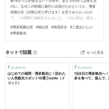
春18きっぷが使えない７月前半、あと10日待てば使える
のに、なぜこの時期に旅行に出掛けたかというと、博多
祇園山笠（以降山笠と呼びます）を見てみたかったの
で、この期間に旅程を入れました。 この山笠は、最も有
名なのが7/15の追い山笠で、その日は午前３時台（門司
#
博多祇園山笠
#
朝山笠
#
他流舁き
#
二度おいしい
港発の１本は２時台）から臨時電車が動いて対応するほ
#
博多観光
どのクライマックスになります。私はその日は休みが取
れないので、その前の日程で何とか見られる日を探して
いたところ、7/11に１日２回山笠が見られる事が分か
ネットで話題
もっと見る
り、ちょうどその日に旅程の２日目を充てることができ
ました。 ．１日に２回も山笠が見られる…
7
7
ブックマーク
ブックマーク
はじめての福岡・博多観光に！訪れた
1泊2日の博多観光へ
い人気観光スポット10選 | icotto（イ
多を食べて、遊んで、
コット）