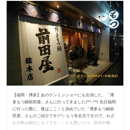
【福岡・博多】あのケンミンショーにも出演した、「博
多もつ鍋前田屋」さんに行ってきました(*^-^*) 先日福岡
に行った際に、夜はここ！と決めていた「博多もつ鍋前
田屋」さんのご紹介です(^^♪ もう有名店ですので、わざ
わざ私が紹介しなくても・・とも思いつつ、自分の備忘
録としても書き留めておくことにしました(^-^; 前田屋さ