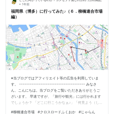
•
1年前
福岡県（博多）に行ってみた♪（６．柳橋連合市場
編）
※当ブログではアフィリエイト等の広告を利用していま
す。 ｰｰｰｰｰｰｰｰｰｰｰｰｰｰｰｰｰｰｰｰｰｰｰｰｰｰｰｰｰｰｰｰｰｰｰｰｰ みなさ
ん、こんにちは。当ブログをご覧いただきありがとうご
ざいます。 早速ですが、「旅行や観光」には行かれます
でしょうか？ 「どこに行こうかなぁ♪」「何見よう（しよ
う）かなぁ♪「「何食べよう（飲もう）かなぁ♪」などな
#
柳橋連合市場
#
クロスロードふくおか
#
じゃらん