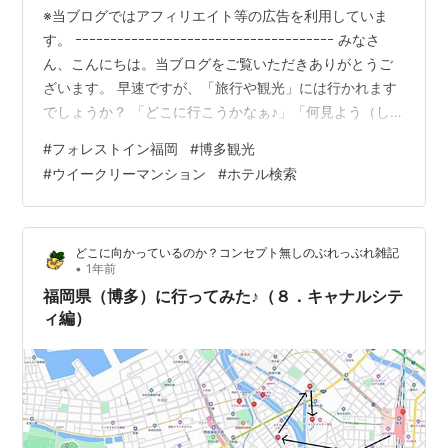
※当ブログではアフィリエイト等の広告を利用していま
す。 ｰｰｰｰｰｰｰｰｰｰｰｰｰｰｰｰｰｰｰｰｰｰｰｰｰｰｰｰｰｰｰｰｰｰｰｰｰ みなさ
ん、こんにちは。当ブログをご覧いただきありがとうご
ざいます。 早速ですが、「旅行や観光」には行かれます
でしょうか？ 「どこに行こうかなぁ♪」「何見よう（しよ
う）かなぁ♪「「何食べよう（飲もう）かなぁ♪」などな
#
フォレストイン福岡
#
博多観光
ど、行く前からウキウキしますよね♪ さてさて、残念なが
#
ウイークリーマンション
#
ホテル検索
ら今回は仕事の関係で行きましたのでさほど時間もあり
ませんでしたが。。。(T_T) ってことで、まずは・・・ご
紹介させていただきます。 ＊＊＊ 目次 ＊＊＊ ■ こんな
どこに向かっているのか？コンセプト無しのぶれっぶれ雑記
感じ（行程）■ ホテルの検索サイト…
•
1年前
福岡県（博多）に行ってみた♪（８．キャナルシテ
ィ編）