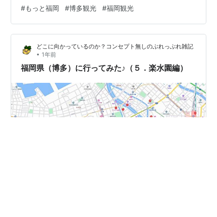
ど、行く前からウキウキしますよね♪ さてさて、残念なが
#
もっと福岡
#
博多観光
#
福岡観光
ら今回は仕事の関係で行きましたのでさほど時間もあり
ませんでしたが。。。(T_T) ってことで、まずは・・・ご
紹介させていただきます。 ＊＊＊ 目次 ＊＊＊ ■ こんな
どこに向かっているのか？コンセプト無しのぶれっぶれ雑記
感じ（行程）■ 柳橋連合市場 ○ …
•
1年前
福岡県（博多）に行ってみた♪（５．楽水園編）
※当ブログではアフィリエイト等の広告を利用していま
す。 ｰｰｰｰｰｰｰｰｰｰｰｰｰｰｰｰｰｰｰｰｰｰｰｰｰｰｰｰｰｰｰｰｰｰｰｰｰ みなさ
ん、こんにちは。当ブログをご覧いただきありがとうご