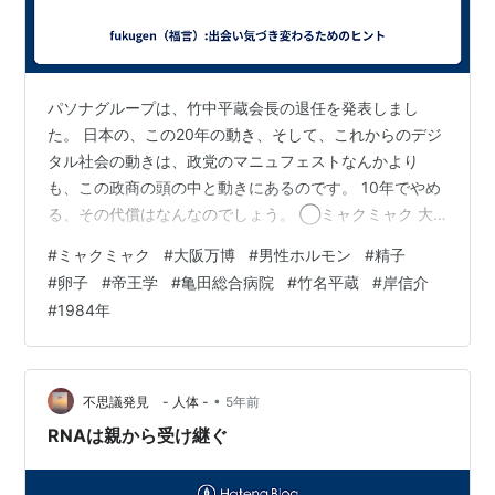
パソナグループは、竹中平蔵会長の退任を発表しまし
た。 日本の、この20年の動き、そして、これからのデジ
タル社会の動きは、政党のマニュフェストなんかより
も、この政商の頭の中と動きにあるのです。 10年でやめ
る、その代償はなんなのでしょう。 ◯ミャクミャク 大
阪・関西万博1000日前、「いのちの輝きくん」と親しま
#
ミャクミャク
#
大阪万博
#
男性ホルモン
#
精子
れていた公式キャラクターの愛称が、「ミャクミャク」
#
卵子
#
帝王学
#
亀田総合病院
#
竹名平蔵
#
岸信介
に決定したことが発表されました。7/18 命名者二人によ
#
1984年
ると、「人間のＤＮＡ、知恵と技術、歴史や文化を脈々
と未来に受け継ぐ」「赤色と青色が動脈と静脈を連想」
などの意味が込められている、とか。 今回、男女キャ
ラ、二つではないの？ 時代かあ？ …
•
不思議発見 - 人体 -
5年前
RNAは親から受け継ぐ