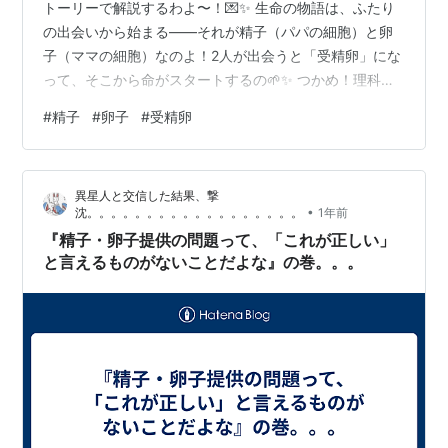
トーリーで解説するわよ〜！💌✨ 生命の物語は、ふたり
の出会いから始まる――それが精子（パパの細胞）と卵
子（ママの細胞）なのよ！2人が出会うと「受精卵」にな
って、そこから命がスタートするの🌱✨ つかめ！理科ダ
マン 1 「科学のキホン」が身につく編 👦「でもオネェさ
#
精子
#
卵子
#
受精卵
ん、精子と卵子って、何が違うの？」 👠「いい質問！実
は仕事と作りが全然違うのよ〜！今日はその違いもバッ
チリ教えるわよ🌟」 【精子と卵子の要約！】🧬✨ 📌精子
異星人と交信した結果、撃
とは？→ パパ側の細胞。動いて卵子に会いに行く “移動
•
沈。。。。。。。。。。。。。。。。。。
1年前
担当” 🚀 📌卵子とは？→ ママ側の細胞。じっと待って“育
『精子・卵子提供の問題って、「これが正しい」
児スタート担当” 🍼…
と言えるものがないことだよな』の巻。。。