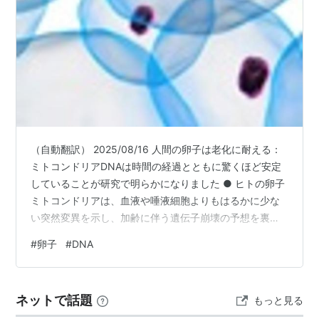
（自動翻訳） 2025/08/16 人間の卵子は老化に耐える：
ミトコンドリアDNAは時間の経過とともに驚くほど安定
していることが研究で明らかになりました ● ヒトの卵子
ミトコンドリアは、血液や唾液細胞よりもはるかに少な
い突然変異を示し、加齢に伴う遺伝子崩壊の予想を裏切
ります。 ● 22歳から20歳の女性42人を対象とした研究
#
卵子
#
DNA
では、卵子のmtDNA変異は他の組織よりも17〜24倍少な
く、時間の経過とともに有意な増加は見られませんでし
た。 ● これは生殖老化に関する仮定に疑問を投げかけ、
ネットで話題
もっと見る
染色体異常のリスクにもかかわらず後期妊娠を検討して