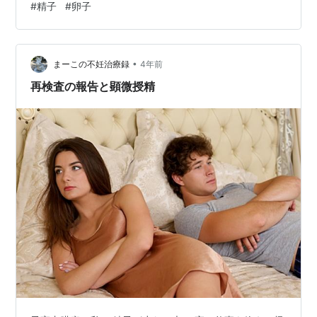
#
精子
#
卵子
を利用すれば精子の運動率が分かるので男性側の不妊治
療前の簡単な検査にも利用できます。不妊治療は費用や
時間が掛かります。 男性不妊の割合は、約20人に1人程
度とされています。また男性の100人に1人が無精子症と
•
まーこの不妊治療録
4年前
いわれていま…
再検査の報告と顕微授精