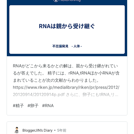
RNAがどこから来るかとの解は、親から受け継がれてい
るが答えでした。 精子には、rRNA,tRNAほか小RNAが含
まれていることが次の文献からわかりました。
https://www.riken.jp/medialibrary/riken/pr/press/2012/
20120914/20120914p.pdf さらに、卵子にもtRNA,リポ
ソームが含まれていると記載されています。
#
精子
#
卵子
#
RNA
https://www.tmd.ac.jp/artsci/biol/pdf2/develop.pdf 以
上のことから、今、自分の細胞にあるrRNA,tRNAは親か
らもらったものがもとになっているようです。 ただ、そ
•
の…
BloggerJIN’s Diary
5年前