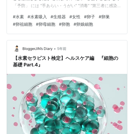
「予防」 には ”手あらい・うがい” ”消毒” ”第三者に感染
を広げないためにマスク着用” この範囲からは脱却できな
#
水素
#
水素吸入
#
生殖器
#
女性
#
卵子
#
卵巣
かったため 「自己防衛」 「予防」 をテーマに 2021年1
#
卵祖細胞
#
卵母細胞
#
卵胞
#
卵娘細胞
月に「水素」と出会い、水素を身体に取り入れることで
「手足の指先の温まり」「本を読んだ翌日に覚えている
量が多くなっていた」こと など、「水素」を継続して取
り入れることで、たくさんの変化を実感しました…
•
BloggerJIN’s Diary
5年前
【水素セラピスト検定】ヘルスケア編 『細胞の
基礎 Part.4』