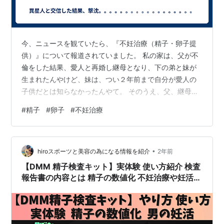
今、ニュースを観ていたら、『不妊治療（精子・卵子提
供）』について報道されていました。 私の家は、父が不
倫をした結果、愛人と再婚し継母となり、下の弟と妹が
生まれたんやけど、妹は、つい２年前まで自分が愛人の
子供だとは知らなかったんやて。 そのうえ、父、継母、
2番目の妹は、私のことを噓つきだと4番目と5番目に言
#
精子
#
卵子
#
不妊治療
い続けていたんやて。 私は、この家のせいで10代の頃、
いじめられたりしていたり、『家はお金がない』と言
い、継母は、ろくに私に文房具や洋服も買ってくれなか
•
ったし、食事も父が仕事で家にいない日は、『どこの貧
hiroスポーツと美容の為になる情報を紹介
2年前
乏人だよ（怒）』と思うような白いご飯をウィンナーで
【DMM 精子検査キット】実体験 使い方紹介 検査
醤油で炒めただけのくそみたいな食事を出され…
報告書の内容とは 精子の数値化 不妊治療や妊活前
に