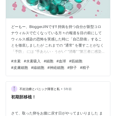
どーもー、BloggerJINです❗️ 持病を持つ自分が新型コロ
ナウィルスで亡くなっている方々の報道を目の前にして
ウィルス感染の恐怖を実感した時に「自己防衛」するこ
とを徹底しましたが これまでの ”通常” を覆すことがなく
「予防」 には ”手あらい・うがい” ”消毒” ”第三者に感染
を広げないためにマスク着用” この範囲からは脱却できな
#
水素
#
水素吸入
#
細胞
#
血球
#
筋細胞
かったため 「自己防衛」 「予防」 をテーマに 2021年1
#
皮膚細胞
#
線細胞
#
神経細胞
#
卵子
#
精子
月に「水素」と出会い、水素を身体に取り入れることで
「手足の指先の温まり」「本を読んだ翌日に覚えている
量が多くなっていた」こと など、「水素」を継続して取
り入れることで、たくさんの変化を実感しました…
•
不妊治療とパニック障害と私
5年前
初期胚移植！