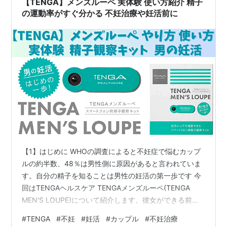
【TENGA】メンズルーペ 実体験 使い方紹介 精子
の運動率がすぐ分かる 不妊治療や妊活前に
【1】はじめに WHOの調査によると不妊症で悩むカップ
ルの約半数、48％は男性側に原因があると言われていま
す。自分の精子を知ることは男性の妊活の第一歩です 今
回はTENGAヘルスケア TENGAメンズルーペ(TENGA
MEN'S LOUPE)について紹介します。彼女ができる前
に、結婚する前に、今から妊活する前に、自分のカラダ
#
TENGA
#
不妊
#
妊活
#
カップル
#
不妊治療
を知る第一歩として是非お試し下さい。 こちらのキッド