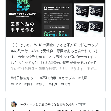
【1】はじめに WHOの調査によると不妊症で悩むカップ
ルの約半数、48％は男性側に原因があると言われていま
す。自分の精子を知ることは男性の妊活の第一歩です こ
ちらのキッドを利用すれば精子の状態が分かるので男性
側の不妊治療前の簡単な検査にも利用できます。不妊治
療は費用や時間が掛かります。 男性不妊の割合は、約20
#
精子検査キット
#
不妊治療
#
カップル
#
夫婦
人に1人程度とされています。また男性の100人に1人が無
#
DMM
#
精子
#
卵子
#
不妊
#
妊活
精子症といわれています。男性側も早い段階で検査をす
ることが大切です。今回はDMMオンラインクリニック 精
子検査キットについて紹介します。彼女ができる前に、
結婚する前に、今から妊活する前に自分のカラダを知る
•
hiroスポーツと美容の為になる情報を紹介
2年前
第一歩として是非お試し下さい…