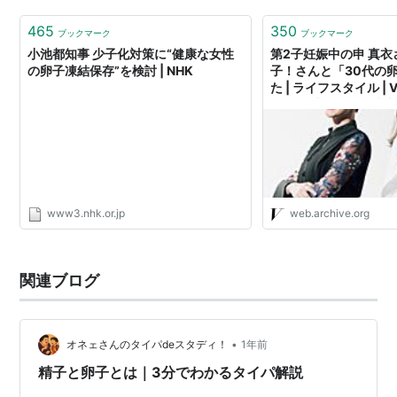
いる女性に安心感を与えます。 ● 研究者らは、卵子には
有害なm…
465
350
ブックマーク
ブックマーク
小池都知事 少子化対策に“健康な女性
第2子妊娠中の申 真
の卵子凍結保存”を検討 | NHK
子！さんと「30代の
た | ライフスタイル |
ィ］ 公式サイト｜光
www3.nhk.or.jp
web.archive.org
関連ブログ
•
オネェさんのタイパdeスタディ！
1年前
精子と卵子とは｜3分でわかるタイパ解説