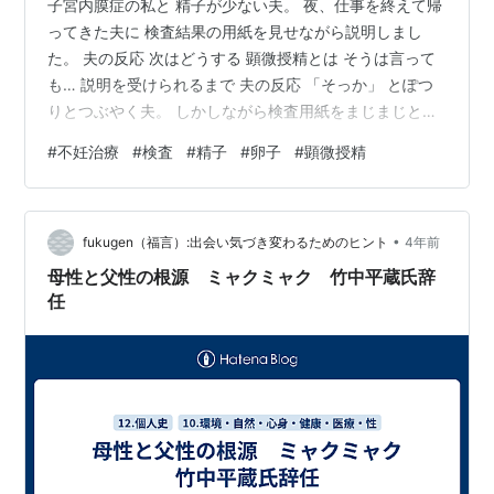
子宮内膜症の私と 精子が少ない夫。 夜、仕事を終えて帰
ってきた夫に 検査結果の用紙を見せながら説明しまし
た。 夫の反応 次はどうする 顕微授精とは そうは言って
も… 説明を受けられるまで 夫の反応 「そっか」 とぽつ
りとつぶやく夫。 しかしながら検査用紙をまじまじと読
んで 大きい病院での再検査を了承してくれました。 全く
#
不妊治療
#
検査
#
精子
#
卵子
#
顕微授精
ないわけではないが、自分の精子が少ないと言われたら
とてもショックを受けるでしょう。 なぜ自分が…と答え
のない疑問に苦しむでしょう。 それでも夫は私に苦しい
•
顔を何一つ見せずに 検査結果の事実を認めて再検査に応
fukugen（福言）:出会い気づき変わるためのヒント
4年前
じてくれました。 これには本当に感謝しています。 ひと
母性と父性の根源 ミャクミャク 竹中平蔵氏辞
つ、反省をしなけ…
任