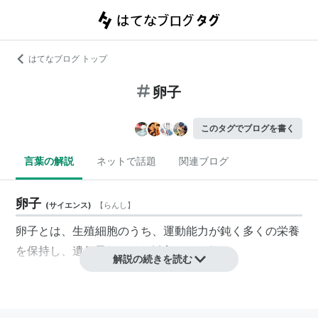
はてなブログ トップ
卵子
このタグでブログを書く
言葉の解説
ネットで話題
関連ブログ
卵子
(
サイエンス
)
【
らんし
】
卵子とは、生殖細胞のうち、運動能力が鈍く多くの栄養
を保持し、遺伝子(DNA)を挿入される側。
解説の続きを読む