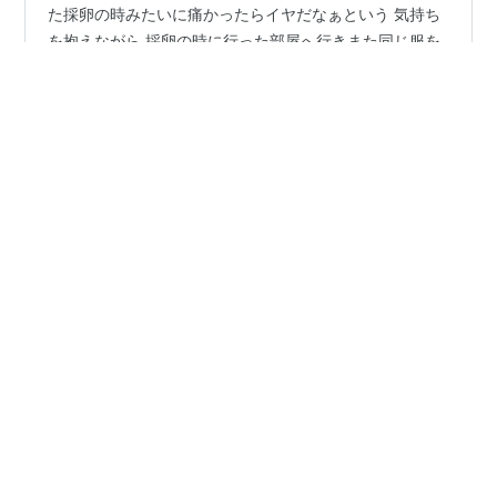
さて、取った卵をお腹に戻す日がやってまいりました ま
た採卵の時みたいに痛かったらイヤだなぁという 気持ち
を抱えながら 採卵の時に行った部屋へ行きまた同じ服を