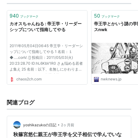
940
50
ブックマーク
ブックマーク
カオスちゃんねる : 帝王学・リーダー
帝王学とかいう謎の学問
シップについて指南してやる
スnwk
2011年05月04日06:45 帝王学・リーダーシ
ップについて指南してやる 1 名前：１
◆.....conV. [] 投稿日：2011/05/03(火)
20:23:28.70 ID:hL6KbV1R0 さぁ悩める若者
よ集え 25 名前：以下、名無しにかわりまし
てVIPがお送りします[] 投稿日：
chaos2ch.com
nwknews.jp
2011/05/03(火) 20:32:12.88 ID:L7WCvet40
とりあえず>>1の言うところの帝王学を...
関連ブログ
•
yoshikazukoの日記
2ヶ月前
秋篠宮悠仁親王が帝王学を父子相伝で学んでいな