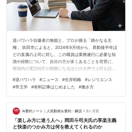
逆パワハラ自爆者の無能と、プロが握る「静かなる主
権」 吹田市によると、2024年9月頃から、異動後半年ほ
どの直属の上司に対し、この職員は業務遂行に必要な知
識や経験について、自分の方が多くあることを背景に、
職場内の電話対応が困難になるほどの大声で上司を詰問
するなどパワー・ハラスメントにあたる不適切な言動を
#
逆パワハラ
#
ニュース
#
生存戦略
#
レジリエンス
日常的に繰り返したという。 引用元→ news.yahoo.co.jp
#
帝王学
#
有料記事はじめました
#
働き方
吹田市で報じられた「逆パワハラ」による減給処分。仕
事ができると自負するベテランが、無能な上司を業務に
支障が出るレベルで罵倒し、結果として組織から処分さ
れる。世間は「部下もやりすぎだ」と騒ぐが、知略の視
•
AI要約ノート｜人気動画を要約・解説
8ヶ月前
点から見れば、これは単な…
「楽しみ方に迷う人へ」岡田斗司夫氏の享楽主義
と快楽のつかみ方は何を教えてくれるのか