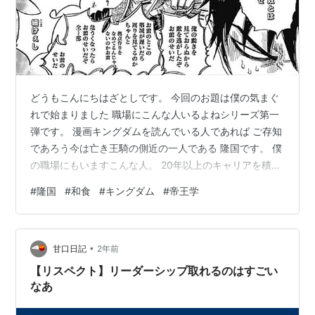
どうもこんにちはざとしです。 今回のお題は僕の気まぐ
れで始まりました 職場にこんな人いるよねシリーズ第一
弾です。 漫画キングダムを読んでいる人であれば ご存知
であろう今は亡き王騎の側近の一人である 隆国です。 僕
の職場にもいますこんな人。 20年以上のキャリアを積み
重ねており 技術もあり、仕事もそれなりにできるけど 昔
#
隆国
#
和食
#
キングダム
#
帝王学
の価値観を押し付けてくる上に頭ごなしにものを いうの
でとにかくウザい。 できればぶっ飛ばしたい。 典型的に
20代から嫌われるタイプですね。 僕も嫌いです笑 しかし
•
ウザいから嫌いという一言で終わらせるのも とても勿体
甘口日記
2年前
ない関わり方だとも思っています。 ムカつくしぶん殴り
【リスペクト】リーダーシップ取れるのはすごい
たいと思うこと…
なあ