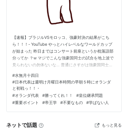
【速報】ブラジルVSモロッコ、強豪対決の結果がこち
ら！！！- YouTube やっとハイレベルなワールドカップ
が始まった 昨日まではコンサート前座というか枕落語部
分ってか ？w マジでこんな強豪国同士の試合を地上波で
見られないの勿体ないな… 普通にさすがは強豪国同士試
合だからおもろかったけど、どちらかといえば、モロッ
#
水無月十四日
コとは当たりたくはないな… モロッコがヨーロッパ化し
#
日本代表は週明け月曜日本時間の早朝５時にオランダ
てきてるから、森保さんのヨーロッパキラーが発動する
と初戦っ！！・
かもしれない 甘い罠 👇 闘莉王ずっとキレてておもろかっ
#
オランダ代表
#
勝ってくれ！！
#
皇位継承問題
た タナカさんといえば 👇 闘莉王「この感じならオランダ
#
重要ポイント
#
帝王学
#
不要なもの
#
学ばない人
に負けます - YouTube 『キリンチャレンジカップ2026
ひ…
ネットで話題
もっと見る