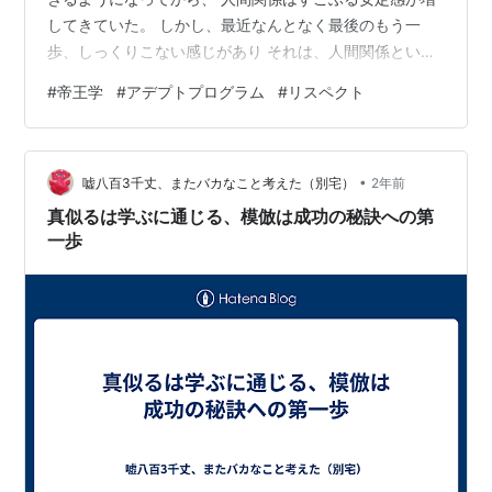
してきていた。 しかし、最近なんとなく最後のもう一
歩、しっくりこない感じがあり それは、人間関係という
ものである限り、相手がいることが前提だから、 仕方が
#
帝王学
#
アデプトプログラム
#
リスペクト
ないのかもしれないと思っていた。 先日、この件につい
て瞑想をしていたら、ある言葉が浮かんできた。 『リス
ペクト』 日本語に訳すと、「尊敬」とも言われるが、少
•
し意味合いが違うようだった。 尊敬というのは、相手の
嘘八百3千丈、またバカなこと考えた（別宅）
2年前
才能や経験、人格などに対して、 相手を自分より持ち上
真似るは学ぶに通じる、模倣は成功の秘訣への第
げて敬う気持ちを表すが、 リスペ…
一歩