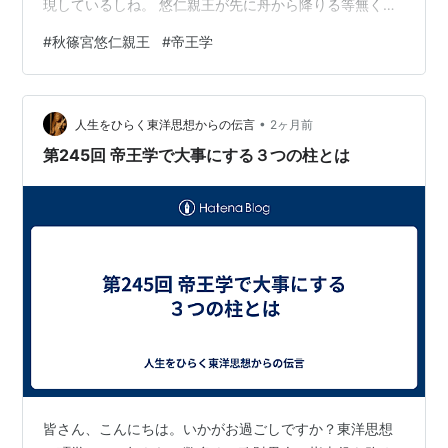
現しているしね。 悠仁親王が先に舟から降りる等無く此
の場合は､当時の今上天皇今上皇后両陛下の順番に降りる
#
秋篠宮悠仁親王
#
帝王学
身位が高い順番に舟から降りるこれは､ただの舟遊びじゃ
無くニニギノミコトの船渡の再現で有るので悠仁親王今
上天皇(現上皇)今上皇后(現上皇后)両陛下の順番で降りて
•
いると言うのは､悠仁親王がニニギノミコトの舟渡りの再
人生をひらく東洋思想からの伝言
2ヶ月前
現していると言う理由で有る。 そもそも上皇陛下も昭和
第245回 帝王学で大事にする３つの柱とは
天皇から帝王学は､学…
皆さん、こんにちは。いかがお過ごしですか？東洋思想