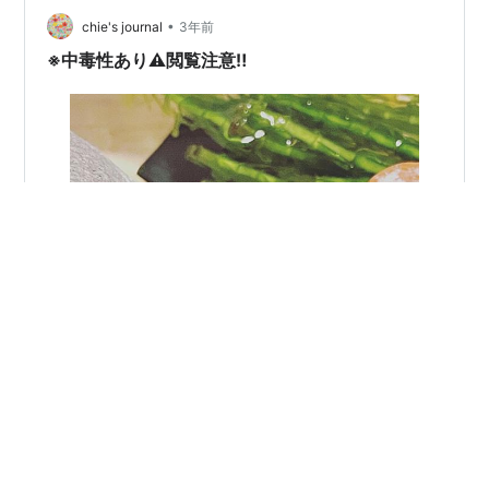
得ません．絶望 しかしミスター東大No.6としてイケメン
•
chie's journal
3年前
的な存在感はチームでも発揮していき…
※中毒性あり⚠️閲覧注意‼️