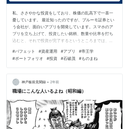
私、ささやかな投資をしており、株価の乱高下で一喜一
憂しています。 最近知ったのですが、ブルーモ証券とい
う会社が、面白いアプリを開発しています。スマホのア
プリを立ち上げて、投資したい銘柄、数量や比率を打ち
込むと、それで投資が完了するというところまでは、他
と同じですが、アプリの画面上に投資の神様ウォーレ
#
バフェット
#
資産運用
#
アプリ
#
帝王学
ン・バフェットの運用状況が表示されるのがミソです。
#
ポートフォリオ
#
投資
#
石破茂
#
ものまね
ご存じの方が多いと思いますが、ウォーレン・バフェッ
ト氏は優良企業の中から投資対象を厳選し、これを長期
間保有するという手法で、６０年間に３万倍に資産を増
やしたというまさに投資の神様です。短期の値動きで利
•
神戸板前見聞録
2年前
ざやをとる投機的な手法とは全く別で、こうなると株…
職場にこんな人いるよね（昭和編）