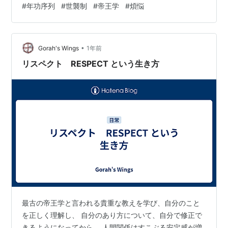
#
年功序列
#
世襲制
#
帝王学
#
煩悩
があがって、一定の年になれば位もあがる。だから安心
して、みんなで仲良く、会社のためにつくすってもん
だ。 出世できなくても、自分を責めたり、他人の悪口や
•
ぐちを言う必要もない。運がわるかったと諦めて割り切
Gorah's Wings
1年前
ることが出来る。平和なもんだ。 そうそう、世襲制って
リスペクト RESPECT という生き方
のもあったさ。 社長がお歳メシたら、会長にな…
最古の帝王学と言われる貴重な教えを学び、自分のこと
を正しく理解し、 自分のあり方について、自分で修正で
きるようになってから、 人間関係はすこぶる安定感が増