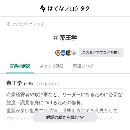
はてなブログ トップ
帝王学
このタグでブログを書く
言葉の解説
ネットで話題
関連ブログ
帝王学
(
一般
)
【
ていおうがく
】
企業経営者や政治家など、リーダーになるために必要な
態度・識見を身につけるための修養。
世襲が多い世界では必須。世襲を肯定する意見として、
解説の続きを読む
時間をかけて帝王学を修養できることが挙げられる。