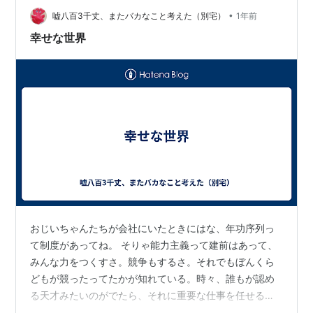
•
れを丁寧に引き出します。 自分は昔から享楽主義だと感
嘘八百3千丈、またバカなこと考えた（別宅）
1年前
じている。特別な才能がなくても、世の中には拾える楽
幸せな世界
しみがたくさんあって、それを見つければ日常は豊…
おじいちゃんたちが会社にいたときにはな、年功序列っ
て制度があってね。 そりゃ能力主義って建前はあって、
みんな力をつくすさ。競争もするさ。それでもぼんくら
どもが競ったってたかが知れている。時々、誰もが認め
る天才みたいのがでたら、それに重要な仕事を任せる。
誰でもが認めるから波風たたないさね。 毎年毎年、給料