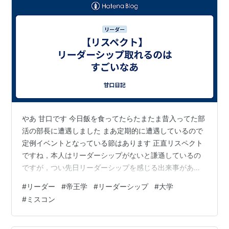
やあ 甘口です 今日飯を食ってたらたまたま昔入ってた部
活の部長に遭遇しました まあ定期的に遭遇しているので
定例イベントとなっている節はあります 正直リスペクト
ですね，本人はリーダーシップがないと謙遜しているの
ですが，つい先日リーダーシップを感じる出来事があっ
たので正直尊敬してます．リーダーやってる人ってすご
#
リーダー
#
帝王学
#
リーダーシップ
#
大学
いなあと感じる次第です． 僕もリーダーシップが欲しい
#
ミスコン
ところですが，人生の歴史上リーダーシップをとるよう
な役職に就いたことがないんですよね．．．．悲しいこ
とですが，自分にはリーダーシップが皆無と言わざるを