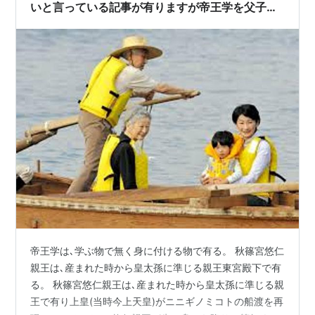
いと言っている記事が有りますが帝王学を父子相
伝で学んでいる天皇は､居ませんけど教師から教わ
るや自分で身に付ける物です。
帝王学は､学ぶ物で無く身に付ける物で有る。 秋篠宮悠仁
親王は､産まれた時から皇太孫に準じる親王東宮殿下で有
る。 秋篠宮悠仁親王は､産まれた時から皇太孫に準じる親
王で有り上皇(当時今上天皇)がニニギノミコトの船渡を再