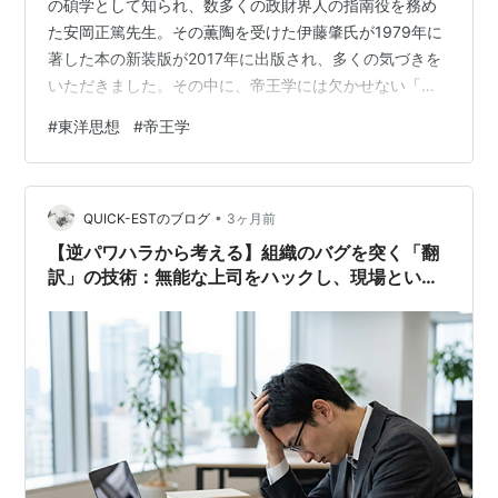
の碩学として知られ、数多くの政財界人の指南役を務め
た安岡正篤先生。その薫陶を受けた伊藤肇氏が1979年に
著した本の新装版が2017年に出版され、多くの気づきを
いただきました。その中に、帝王学には欠かせない「３
つの柱」が示されていました。
#
東洋思想
#
帝王学
•
QUICK-ESTのブログ
3ヶ月前
【逆パワハラから考える】組織のバグを突く「翻
訳」の技術：無能な上司をハックし、現場という
玉座から人生を私物化する方法