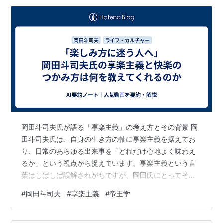
岡田斗司夫氏が語る「享楽主義」の考え方とその背景 岡
田斗司夫氏は、自身の生き方の軸に享楽主義を据えてお
り、日常のあらゆる出来事を「どれだけ心地よく味わえ
るか」という視点から捉えています。享楽主義という言
葉はしばしば誤解されがちですが、岡田氏にとってそれ
は怠惰や浪費を肯定する思想ではなく、自分に合う楽し
#
岡田斗司夫
#
享楽主義
#
帝王学
みを理解し、無理なく継続可能な形で生活に組み込むた
めの実践的な態度とされています。本章では、岡田氏が
語る享楽主義の核心を整理し、その背景にある思考の流