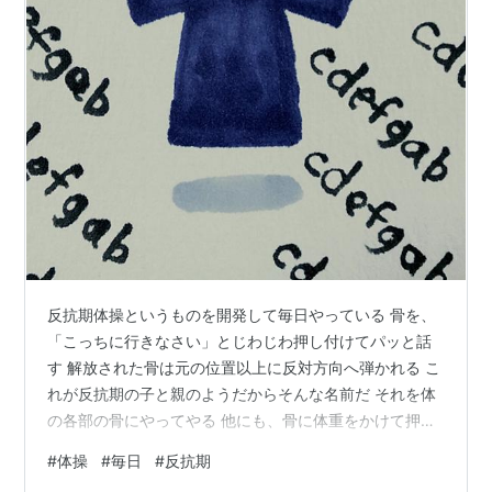
反抗期体操というものを開発して毎日やっている 骨を、
「こっちに行きなさい」とじわじわ押し付けてパッと話
す 解放された骨は元の位置以上に反対方向へ弾かれる こ
れが反抗期の子と親のようだからそんな名前だ それを体
の各部の骨にやってやる 他にも、骨に体重をかけて押し
付ける体の一点に狙いをつけて「どうだ、重いだろう」
#
体操
#
毎日
#
反抗期
もやる 反抗期の子の自立心を煽る BYE BYE，2026.5.19.