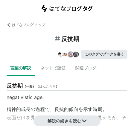
はてなブログ トップ
反抗期
このタグでブログを書く
言葉の解説
ネットで話題
関連ブログ
反抗期
(
一般
)
【
はんこうき
】
negativistic age.
精神的成長の過程で、反抗的傾向を示す時期。
表面だけを見ればただ反抗しているように見えるが、そ
解説の続きを読む
の中身は独立心や自我の芽生えであったりする。