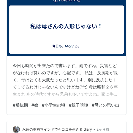
今日も時間が出来たので書います。雨ですね。災害など
がなければ良いのですが、心配です。 私は、反抗期が長
く、母はとても大変だったと思います。別に反抗したく
てしてるわけじゃないんですけどね(^^;) 母は昭和２６年
生まれ あの時代ですから兄弟も多いですよね。家に牛や
ニワトリがいて、学校から帰ると手伝いをするのが当た
#
反抗期
#
娘
#
小学生の頃
#
親子喧嘩
#
母との思い出
り前。 母はとても成績が良く、勉強が好きだったそうで
す。でも母の子供だからといって私が勉強が出来るかと
ゆうとこれが、全く遺伝しませんでした。 普通でもな
•
く、成績は最悪で、しかも勉強大嫌い。なんならどうや
永遠の幸福マインドで今ココを生きる diary
2ヶ月前