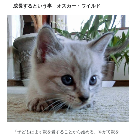
って勉強せずに生きていけるかな～ぐらい思ってまし
成長するという事 オスカー・ワイルド
た。 あの当時、多分高価教材。テキスト…
「子どもはまず親を愛することから始める。やがて親を