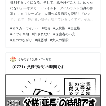
批判するようになる。そして、親を許すことは、めった
にない」―オスカー・ワイルド（アイルランド出身の作
家） このフレーズは、人間の成長過程を説明していま
す。 近年、仲が良い親子も増えているようです。それ
は、お互いの？ 特に親の気遣いによるモノなのかも知れ
#
オスカーワイルド
#
成長
#
反抗期
#
自立期
ません。 依存性の検証は必要なテーマですが、仲が良い
#
イヤイヤ期
#
許されない
#
保護者の不安
ことは、ステキなコトですね。 でも、保護される立場か
#
血のつながり
#
嫌悪感
#
大人の階段
ら、対等な立場へと成長させるのが、子育てというもの
です。 生物学的には、娘は思春期になると、父親を生理
的に嫌うようになると言うのです。 父親からすると、娘
に嫌われるのは、死ぬほど辛いと言う話も聞…
•
うちの子３兄弟
2ヶ月前
（0771）父様”延長”の時間です