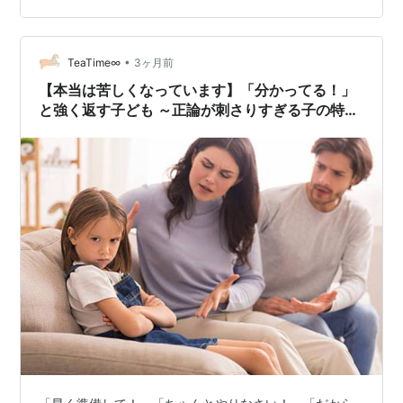
たのに、 急にはしごを外されて、お母さんでなくなった
ら、自由に生きろと言われても どうしたらいいの」とい
うようなセリフを言っていて、 ちょっと自分に当てはま
•
TeaTime∞
3ヶ月前
りすぎて、ぐさぐさときてしまった…
【本当は苦しくなっています】「分かってる！」
と強く返す子ども ～正論が刺さりすぎる子の特徴
～