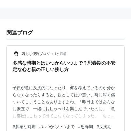
幼児期（3〜4歳時）に顕れる第1次反抗期。思春期に見
られる第2次反抗期がある。
関連ブログ
•
暮らし便利ブログ
1ヶ月前
多感な時期とはいつからいつまで？思春期の不安
定な心と親の正しい接し方
子供が急に反抗的になったり、何を考えているのか分か
らなくなったりすると、親としては戸惑い、時に深く傷
ついてしまうこともありますよね。「昨日まではあんな
に素直で、一緒におしゃべりを楽しんでいたのに」「急
に部屋にこもって出てこなくなってしまった」「ちょっ
と声をかけただけで、ものすごい剣幕で怒鳴られた」
#
多感な時期
#
いつからいつまで
#
思春期
#
反抗期
——そんな経験に直面し、自分の子育てが間違っていた