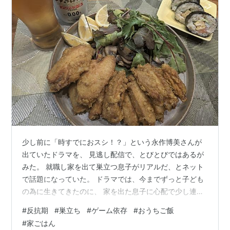
少し前に「時すでにおスシ！？」という永作博美さんが
出ていたドラマを、 見逃し配信で、とびとびではあるが
みた。 就職し家を出て巣立つ息子がリアルだ、とネット
で話題になっていた。 ドラマでは、今までずっと子ども
の為に生きてきたのに、 家を出た息子に心配で少し連絡
したら 「暇なの？これからは自分の為に自由に生き
#
反抗期
#
巣立ち
#
ゲーム依存
#
おうちご飯
て。」 というようなことがLINEの返信で返ってくる。
#
家ごはん
「今まであんなに必要とされてお母さんを求められてい