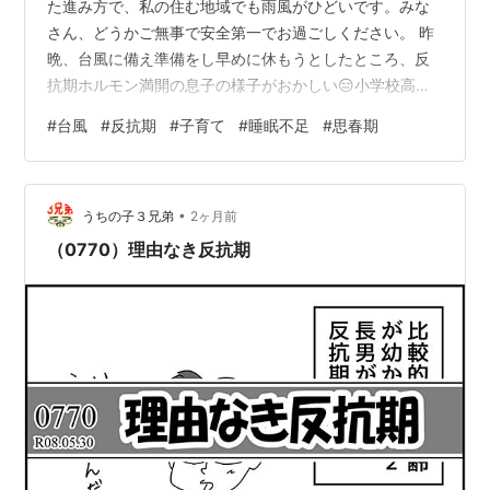
た進み方で、私の住む地域でも雨風がひどいです。みな
さん、どうかご無事で安全第一でお過ごしください。 昨
晩、台風に備え準備をし早めに休もうとしたところ、反
抗期ホルモン満開の息子の様子がおかしい😑小学校高学
年なうの息子。 急に、「オレ様に近づくなよ」風な表情
#
台風
#
反抗期
#
子育て
#
睡眠不足
#
思春期
で（実際はぷんぷんアピールしすぎてだいぶ面白い笑）
ドスドスン歩く・・・そして、ベッドにいかずリビング
にクッションを並べ始め「今日ここで寝るから放っとい
•
て！」 え？さっきまで普通やったのにまたなんなん？？
うちの子３兄弟
2ヶ月前
時刻は22時少し前。あぁ、ドラマ観たいのね💦そういえ
（0770）理由なき反抗期
ばいいのに面倒くさいわ。そう思った私は…