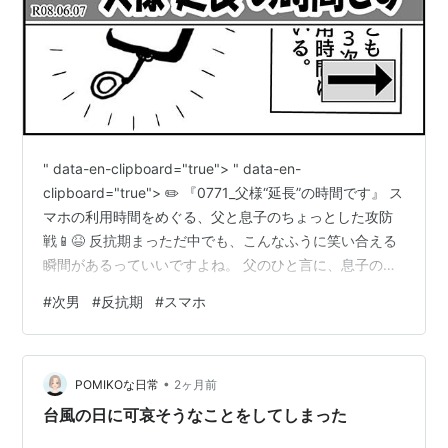
" data-en-clipboard="true"> " data-en-
clipboard="true"> ✏️ 『0771_父様“延長”の時間です』 ス
マホの利用時間をめぐる、父と息子のちょっとした攻防
戦📱😆 反抗期まっただ中でも、こんなふうに笑い合える
瞬間があるっていいですよね。 父のひと言に、息子のツ
ッコミが返ってくるあのテンポ感。 微笑ましい…のか？
#
次男
#
反抗期
#
スマホ
いや、もはや“日常の名物”なのかもしれません😂 家族の
距離感って、こうして揺れたり戻ったりしながら 少しず
つ育っていくものなんでしょうね🌱✨ --------------------
•
-- ブログ「うちの子３兄弟（再）」では初期作品（第…
POMIKOな日常
2ヶ月前
台風の日に可哀そうなことをしてしまった