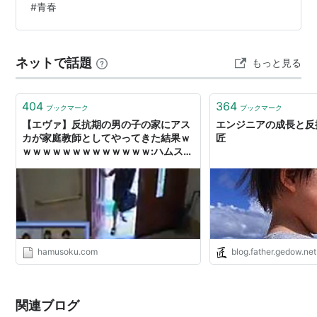
#
青春
のではないかと自分を責めてしまう親御さんは決して少
なくありません。 結論からお伝えすると、多感な時期
（思春期）は一般的に10歳頃から18歳頃を指し、誰もが
ネットで話題
もっと見る
通る「大人になるための準備期間」です。この時期の子
供たちは、心と体が急速に、かつアンバランスに成長…
404
364
ブックマーク
ブックマーク
【エヴァ】反抗期の男の子の家にアス
エンジニアの成長と反抗
カが家庭教師としてやってきた結果ｗ
匠
ｗｗｗｗｗｗｗｗｗｗｗｗｗ:ハムスタ
ー速報
hamusoku.com
blog.father.gedow.net
関連ブログ