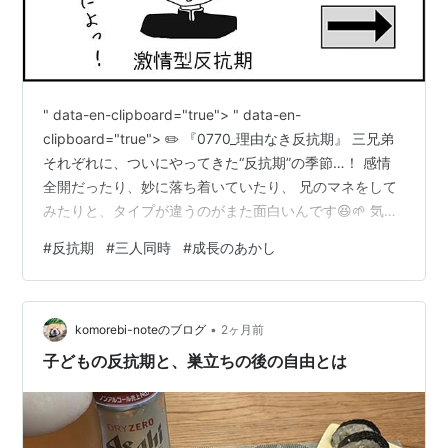
" data-en-clipboard="true"> " data-en-
clipboard="true"> ✏️ 『0770_理由なき反抗期』 三兄弟
それぞれに、ついにやってきた“反抗期”の季節…！ 感情
全開だったり、妙に落ち着いていたり、 兄のマネをして
みたりと、タイプが違うのがまた面白いんです😆🌱 気づ
けば３人同時に反抗期へ突入していて、 にぎやかさは倍
#
反抗期
#
三人同時
#
成長のあかし
増…いや、三倍増？ ついこの前まで「とーちゃんとーち
ゃん」と寄ってきていたのを思い出すと ちょっと胸がき
ゅっとするけれど、 これも成長の証なんだなあ、と前向
•
きに感じています🌈✨ ---------------------- ブログ「う
komorebi-noteのブログ
2ヶ月前
ち…
子どもの反抗期と、巣立ちの後の自由とは