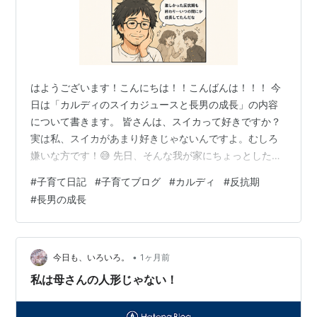
はようございます！こんにちは！！こんばんは！！！ 今
日は「カルディのスイカジュースと長男の成長」の内容
について書きます。 皆さんは、スイカって好きですか？
実は私、スイカがあまり好きじゃないんですよ。むしろ
嫌いな方です！😅 先日、そんな我が家にちょっとした事
件（？）が起きました。 カルディのスイカジュース、買
#
子育て日記
#
子育てブログ
#
カルディ
#
反抗期
う？買わない？ 事の発端は、妻がカルディに行った時の
#
長男の成長
こと。 スイカジュースの試飲をして、「これ美味し
い！」と思ったらしいんです。 ただ、前述の通り私はス
イカが苦手。そして子どもたち（お兄ちゃんと弟くん）
もスイカに対しては「イマイチ...」という反応。 そんな
•
今日も、いろいろ。
1ヶ月前
家族の顔がよぎったのか、妻は美味…
私は母さんの人形じゃない！