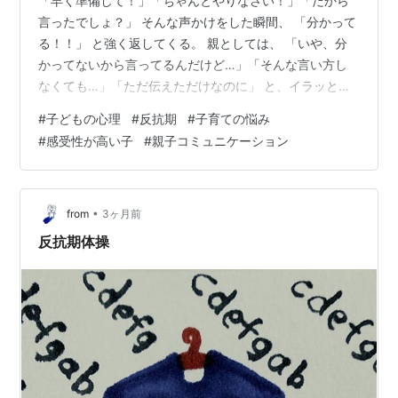
「早く準備して！」「ちゃんとやりなさい！」「だから
言ったでしょ？」 そんな声かけをした瞬間、 「分かって
る！！」 と強く返してくる。 親としては、 「いや、分
かってないから言ってるんだけど…」「そんな言い方し
なくても…」「ただ伝えただけなのに」 と、イラッとし
たり、悲しくなったりしますよね。 特に、 宿題 忘れ物
#
子どもの心理
#
反抗期
#
子育ての悩み
朝の支度 片づけ 時間管理 などで起こりやすいです。 で
#
感受性が高い子
#
親子コミュニケーション
も実は、このタイプの子は、 “反抗したい”だけではない
ことがあります。 その奥では、 “できていない自分を責
められた苦しさ” でいっぱいになっていることがありま
す。 なぜ子どもは「分かってる！」と強く返すのか？ 大
•
from
3ヶ月前
人から見ると、…
反抗期体操