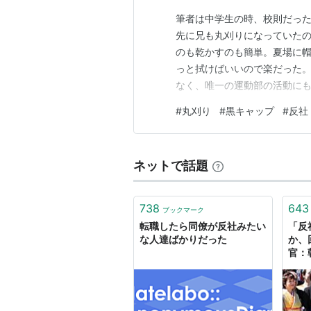
筆者は中学生の時、校則だっ
先に兄も丸刈りになっていたの
のも乾かすのも簡単。夏場に
っと拭けばいいので楽だった
なく、唯一の運動部の活動にも
野球部にしか見られなくなっ
#
丸刈り
#
黒キャップ
#
反社
も、なんだか爽やかさがなく
見た目重視になったような印象
ネットで話題
738
643
ブックマーク
転職したら同僚が反社みたい
「反
な人達ばかりだった
か、
官：