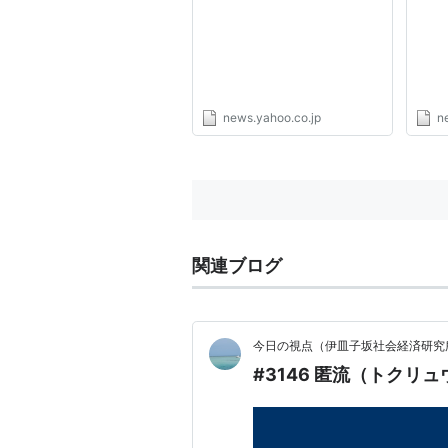
子会社社員の男を逮捕（TBS
い」
NEWS DIG Powered by
Yah
JNN） - Yahoo!ニュース
news.yahoo.co.jp
n
関連ブログ
今日の視点（伊皿子坂社会経済研究
#3146 匿流（トクリ