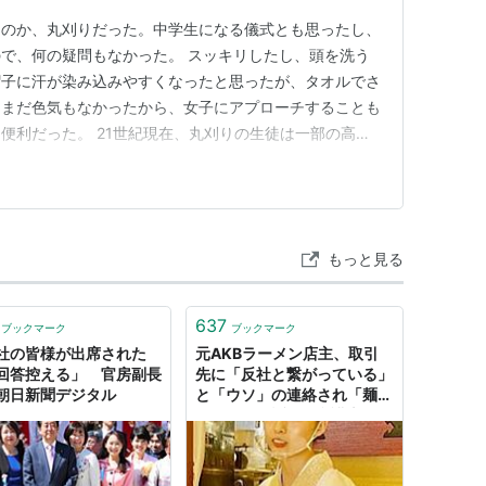
たのか、丸刈りだった。中学生になる儀式とも思ったし、
で、何の疑問もなかった。 スッキリしたし、頭を洗う
帽子に汗が染み込みやすくなったと思ったが、タオルでさ
。まだ色気もなかったから、女子にアプローチすることも
便利だった。 21世紀現在、丸刈りの生徒は一部の高校
た。一般生徒は長髪のままである。高校野球を見ていて
なった。一生懸命というより、かつてのハンカチ王子的な
である。 丸刈りにした経験…
もっと見る
637
ブックマーク
ブックマーク
社の皆様が出席された
元AKBラーメン店主、取引
回答控える」 官房副長
先に「反社と繋がっている」
朝日新聞デジタル
と「ウソ」の連絡され「麺オ
タク」を提訴へ - 弁護士ドッ
トコムニュース