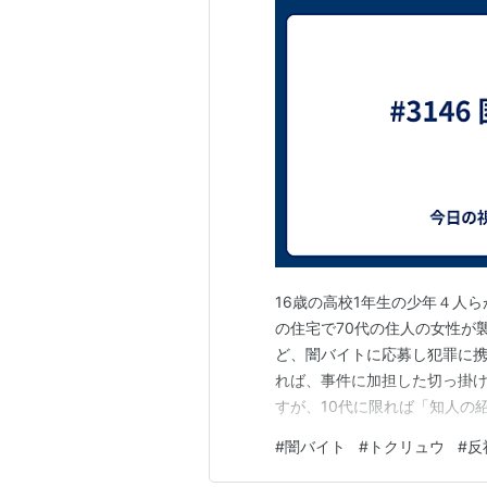
16歳の高校1年生の少年４人
の住宅で70代の住人の女性が襲
ど、闇バイトに応募し犯罪に携
れば、事件に加担した切っ掛
すが、10代に限れば「知人の
で断れず、半グレグループが人
#
闇バイト
#
トクリュウ
#
反
みに、2024年における闇バイ
関連の検挙状況は、10年前（平