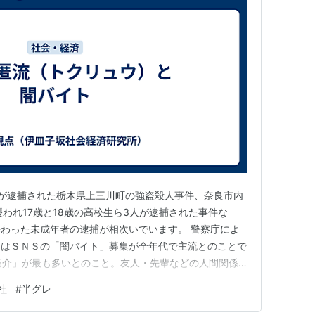
らが逮捕された栃木県上三川町の強盗殺人事件、奈良市内
われ17歳と18歳の高校生ら3人が逮捕された事件な
わった未成年者の逮捕が相次いでいます。 警察庁によ
けはＳＮＳの「闇バイト」募集が全年代で主流とのことで
紹介」が最も多いとのこと。友人・先輩などの人間関係
材供給元になっているケースなども多いようです。 因
社
#
半グレ
トがらみの検挙件数は、実に6,576件に達している由。
成26年：3,…