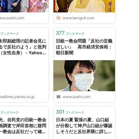
ww.asahi.com
www.bengo4.com
377
ブックマーク
ブックマーク
太郎副総理の記者会見に
旧統一教会問題「反社の定義
るで反社のよう」と批判
ほしい」 高市経済安保相：
女性自身） - Yahoo!
朝日新聞
ース
eadlines.yahoo.co.jp
www.asahi.com
301
ブックマーク
ブックマーク
光、自民党の旧統一教会
日本の夏 緊張の夏、山口組
係調査で岸田首相に疑問
が分裂して神戸山口組が爆誕
一教会は反社だって確定
しそうだと反社界隈に詳しい
んですか？って聞きた
人たち大騒ぎ : 市況かぶ全力