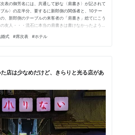
席次表の御芳名には、共通して妙な〈肩書き〉が記されて
ブル〉の左半分、要するに新郎側の関係者と、10テー
分の、新郎側のテーブルの来客者の「肩書き」総てにこう
郎の友人・・・流石に本当の肩書きは書けなかったようで
披露宴を挙げる必要があったのだろうか・・理由を訊ねる
結婚式
#
席次表
#
ホテル
いた店は少なめだけど、きらりと光る店があ