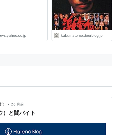
（スポーツ報知） -
２階建
oo!ニュース
ews.yahoo.co.jp
kabumatome.doorblog.jp
•
所）
2ヶ月前
ュウ）と闇バイト