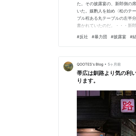
た。その披露宴の、新郎側の
いた。媒酌人を始め〈松のテー
ブル程ある丸テーブルの左半
書かれていたのだ。・・・新
ある。そうまでしてホテルで
#
反社
#
暴力団
#
披露宴
#
者はいない。
•
QOOTES's Blog
5ヶ月前
帯広は釧路より気の利
ります。