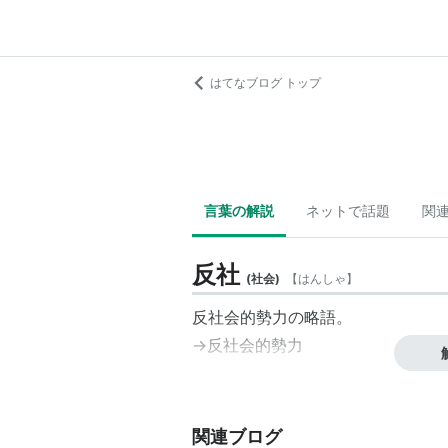
はてなブログ トップ
言葉の解説
ネットで話題
関
反社
(
社会
)
【
はんしゃ
】
反社会的勢力の略語。
→
反社会的勢力
関連ブログ