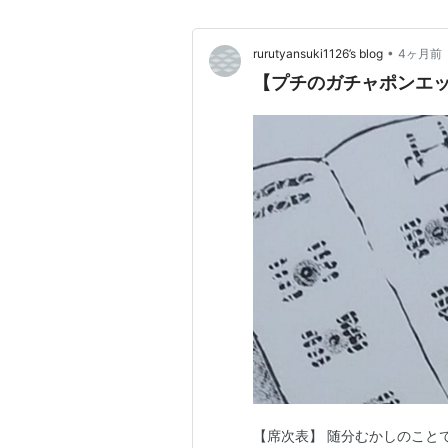
•
rurutyansuki1126’s blog
4ヶ月前
【プチのガチャポンエッ
【席次表】 随分むかしのこと