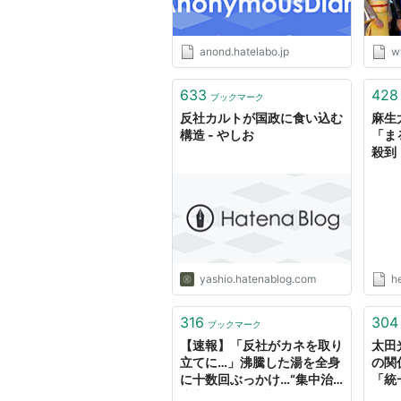
anond.hatelabo.jp
w
633
428
ブックマーク
反社カルトが国政に食い込む
麻生
構造 - やしお
「ま
殺到（
ニュ
yashio.hatenablog.com
h
316
304
ブックマーク
【速報】「反社がカネを取り
太田
立てに…」沸騰した湯を全身
の関
に十数回ぶっかけ…“集中治
「統
療室 6日間” 三菱UFJ銀行の
する