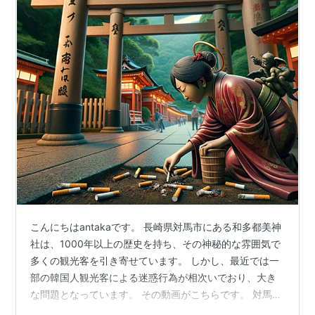
こんにちはantakaです。 長崎県対馬市にある和多都美神
社は、1000年以上の歴史を持ち、その神秘的な雰囲気で
多くの観光客を引き寄せています。 しかし、最近では一
部の韓国人観光客による迷惑行為が相次いでおり、大き
な問題となっています。 その動画がこちらです。 対馬の
神社で韓国人観光客が“逆ギレ”禁煙の神社で喫煙ポイ捨て