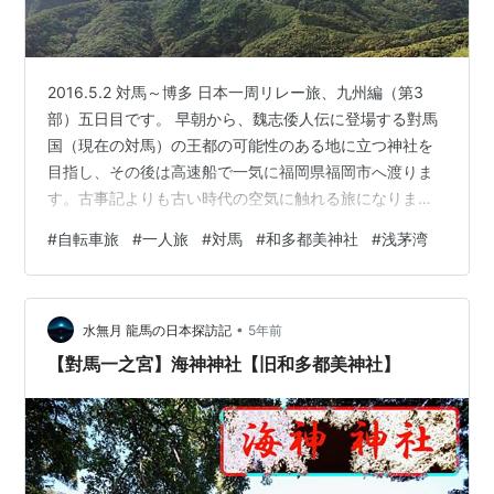
2016.5.2 対馬～博多 日本一周リレー旅、九州編（第3
部）五日目です。 早朝から、魏志倭人伝に登場する對馬
国（現在の対馬）の王都の可能性のある地に立つ神社を
目指し、その後は高速船で一気に福岡県福岡市へ渡りま
す。古事記よりも古い時代の空気に触れる旅になりまし
た。 5：00 出発（美津島町） 6：00 朝もやの中森の入
#
自転車旅
#
一人旅
#
対馬
#
和多都美神社
#
浅茅湾
口に佇む鳥居（美津島町） 6：00 対馬の日の出（三浦
湾） 7：00 和多都美神社（豊玉町） 8：30 烏帽子岳か
らの浅茅湾の景色 9：30 バス輪行（豊玉町） 12：00 昼
•
飯（厳原町） 15：30 博多港（福岡市博多区） 18：00
水無月 龍馬の日本探訪記
5年前
到着（福岡市城南区） 本日の記録 5：0…
【對馬一之宮】海神神社【旧和多都美神社】