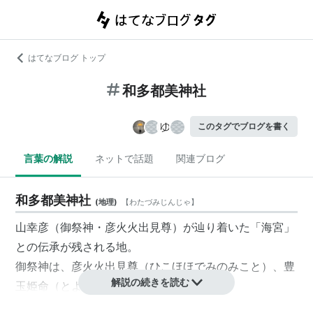
はてなブログ トップ
和多都美神社
このタグでブログを書く
言葉の解説
ネットで話題
関連ブログ
和多都美神社
(
地理
)
【
わたづみじんじゃ
】
山幸彦（御祭神・彦火火出見尊）が辿り着いた「海宮」
との伝承が残される地。
御祭神は、彦火火出見尊（ひこほほでみのみこと）、豊
解説の続きを読む
玉姫命（とよたまひめのみこと）。