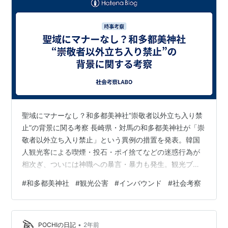
聖域にマナーなし？和多都美神社“崇敬者以外立ち入り禁
止”の背景に関る考察 長崎県・対馬の和多都美神社が「崇
敬者以外立ち入り禁止」という異例の措置を発表。韓国
人観光客による喫煙・投石・ポイ捨てなどの迷惑行為が
相次ぎ、ついには神職への暴言・暴力も発生。観光ブー
ムの裏で、日本の宗教空間が荒らされるという深刻な問
#
和多都美神社
#
観光公害
#
インバウンド
#
社会考察
題が浮上しました。本記事では、神社が下した苦渋の決
断の背景、SNSでの国内外の反応、そして「観光」と
「信仰」が交わる場所でいかに共存できるかを考察しま
•
す。 目次 1. 神域を乱す迷惑行為――対馬・和多都美神社
POCHIの日記
2年前