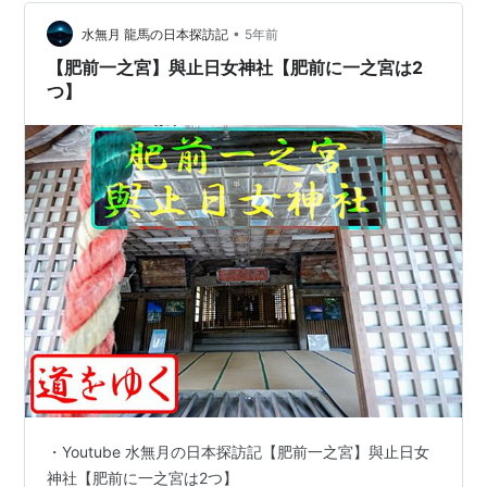
Amazon…
•
水無月 龍馬の日本探訪記
5年前
【肥前一之宮】與止日女神社【肥前に一之宮は2
つ】
・Youtube 水無月の日本探訪記【肥前一之宮】與止日女
神社【肥前に一之宮は2つ】