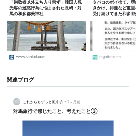
「崇敬者以外立ち入り禁ず」韓国人観
タバコのポイ捨て、境
光客の迷惑行為に悩まされた長崎・対
きかけ、排泄など度重
馬の和多都美神社
受け続けてきた和多都
問わず全ての観光客の
表
www.sankei.com
togetter.com
関連ブログ
•
これからもずっと風来坊
7ヶ月前
対馬旅行で感じたこと、考えたこと③