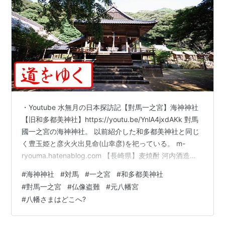
・Youtube 水無月の日本探訪記【對馬一之宮】海神神社
【旧和多都美神社】https://youtu.be/YnlA4jxdAKk 對馬
國一之宮の海神神社。 以前紹介した和多都美神社と同じ
く豊玉姫と彦火火出見命(山幸彦)を祀っている。 m-
ryouma.hatenablog.com 【長崎県】麦焼酎 河内酒造
「対馬やまねこ」 1800ml 本格麦焼酎 Amazon 和多都美
#
海神神社
#
対馬
#
一之宮
#
和多都美神社
神社と違う点は、豊玉姫が主祭神で彦火火出見命(山幸彦)
#
對馬一之宮
#
仏像盗難
#
元八幡宮
が祭神であるということ、更に子供の鵜草葺不合命、宗
#
八幡さまはどこへ?
像神、道主貴神とのこと。 神武天皇「以前」 縄文中期に
天皇制の原型が誕生した 作者:宮崎 正弘 扶桑社