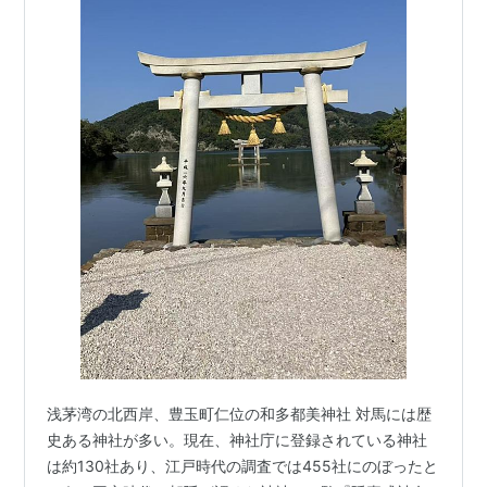
浅茅湾の北西岸、豊玉町仁位の和多都美神社 対馬には歴
史ある神社が多い。現在、神社庁に登録されている神社
は約130社あり、江戸時代の調査では455社にのぼったと