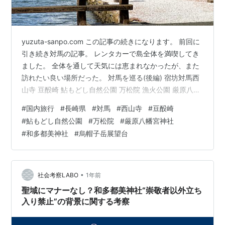
yuzuta-sanpo.com この記事の続きになります。 前回に
引き続き対馬の記事。 レンタカーで島全体を満喫してき
ました。 全体を通して天気には恵まれなかったが、また
訪れたい良い場所だった。 対馬を巡る(後編) 宿坊対馬西
山寺 豆酘崎 鮎もどし自然公園 万松院 漁火公園 厳原八幡
宮神社 猪鹿鳥 和多都美神社 烏帽子岳展望台 対馬を巡る
#
国内旅行
#
長崎県
#
対馬
#
西山寺
#
豆酘崎
(後編) 前回の記事最後の「肴や えん」さんから車で約15
#
鮎もどし自然公園
#
万松院
#
厳原八幡宮神社
分。 対馬の中心市街地である「厳原(いづはら)」に到
#
和多都美神社
#
烏帽子岳展望台
着。 予想以上に都会な雰囲気だ。 川沿いの雰囲気もとて
も良い感じ。 雨模様の夜というのも風情があってなかな
かいいかもしれない。 宿坊対馬西山寺 そし…
•
社会考察LABO
1年前
聖域にマナーなし？和多都美神社“崇敬者以外立ち
入り禁止”の背景に関する考察