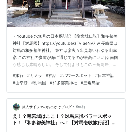
・Youtube 水無月の日本探訪記 【龍宮城伝説】和多都美
神社【対馬國】https://youtu.be/zTv_aeNv7_w 長崎県は
対馬の和多都美神社。 祭神は彦火々出見尊いわゆる山幸
彦 この神社の参道が海に通じてるのが最高にいいね 南国
な感じも素晴らしい。 そして何よりもこの三角鳥居、実
に珍しいものがある。 こういう珍しいものがあるから神
#
旅行
#
カメラ
#
神話
#
パワースポット
#
日本神話
社巡りはやめられない。 そして、この対馬という土地は
#
山幸彦
#
対馬国
#
和多都美神社
#
三角鳥居
面白いもんで 大陸から近い場所なせいか、鉄器と銅器が
程同じ時代に入ってきている場所。 対馬の資料館めぐっ
て気づいたのだが、当時の鉄の釣り針が展示されてい
る。 当時鉄というものは大変珍しく、貴重なもの…
•
旅人サイファのお出かけブログ
5年前
え！？竜宮城はここ！？対馬屈指パワースポッ
ト！『和多都美神社』へ！【対馬壱岐旅行記】対
馬編⑦