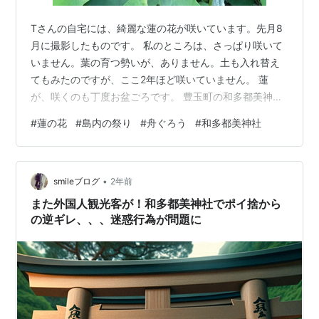
Tさんの自宅には、綺麗な蓮の花が咲いています。先月8
月に撮影したものです。 私のところは、さっぱり咲いて
いません。葉の育つ勢いが、ありません。土も入れ替え
てもみたのですが、ここ2年ほど咲いていません。 蓮
が、咲くのも丁度お盆ごろです。 豊玉町の和多都美神社
大祭に行かれた様子を送って頂きました。奉納の舟ぐろ
#
蓮の花
#
島内の祭り
#
舟ぐろう
#
和多都美神社
うが、地元高校生の協力で力強く海を滑ります。 対馬の
あちこちの神社で、舟ぐろう競争が再現されています。
漕ぎ方を指導されているようです。各地域の祭りととも
•
に対馬の秋も深まっていくのでしょう。
smileブログ
2年前
また外国人観光客が！和多都美神社でポイ捨から
の逆ギレ、、、迷惑行為が問題に