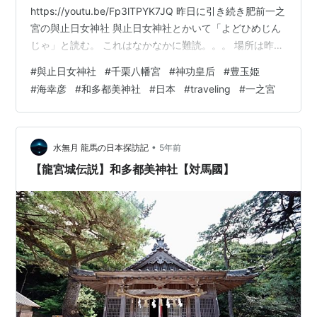
https://youtu.be/Fp3lTPYK7JQ 昨日に引き続き肥前一之
宮の與止日女神社 與止日女神社とかいて「よどひめじん
じゃ」と読む。 これはなかなかに難読。。。 場所は昨日
お伝えした千栗八幡宮の西側にあります。 創建は564
#
與止日女神社
#
千栗八幡宮
#
神功皇后
#
豊玉姫
年、欽明天皇の時代。 そんな古い時代にはすでに日本で
#
海幸彦
#
和多都美神社
#
日本
#
traveling
#
一之宮
は文字が使われ、神社が神社として活動できる文化がす
でにあったということが実に凄い。 神社とは何か (講談
社現代新書) 作者:新谷尚紀 講談社 Amazon 教養として学
んでおきたい神社 (マイナビ新書) 作者:島田裕巳 マイナ…
•
水無月 龍馬の日本探訪記
5年前
【龍宮城伝説】和多都美神社【対馬國】