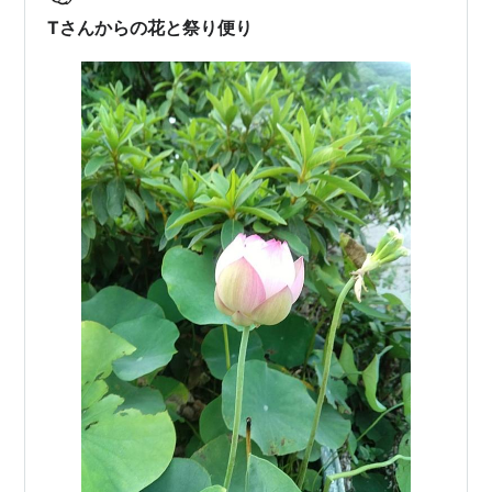
の決断 2. 境内立ち入り制限の背景と反響 3. 【考察】観
Tさんからの花と祭り便り
光と信仰の境界線――文化摩…