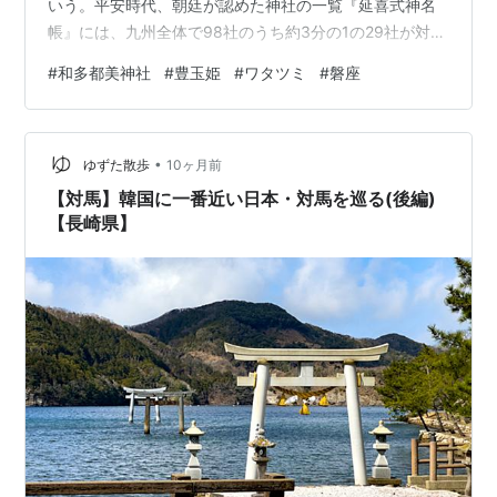
いう。平安時代、朝廷が認めた神社の一覧『延喜式神名
帳』には、九州全体で98社のうち約3分の1の29社が対馬
に集中している。古事記、日本書紀などの神話に登場す
#
和多都美神社
#
豊玉姫
#
ワタツミ
#
磐座
る神々との縁も深い。『日本書紀』には、神託によって
対馬の高皇産霊神（タカムスビノカミ）が磐余（いわれ
＝奈良県）に分祀されたことが記されている。高皇産霊
•
神は皇祖につながる神で、対馬が大和朝廷にとって特別
ゆずた散歩
10ヶ月前
な地であったことを物語っている。 こうした土地に暮ら
【対馬】韓国に一番近い日本・対馬を巡る(後編)
した雨森芳洲だが、儒者であるゆえ、…
【長崎県】