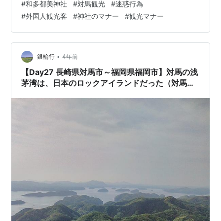
#
和多都美神社
#
対馬観光
#
迷惑行為
注意も怒鳴り声…韓国人出入り禁止に暴行を受け警察沙
#
外国人観光客
#
神社のマナー
#
観光マナー
汰も神社の対応は妥当だと思うけど…韓国人と括ると差
別というけど、明らかに韓国人だけが禁止行為をしてい
た場合でも差別になるんでしょうか？
pic.twitter.com/2o5lYf116L — しの (@shinobiga404)…
•
銀輪行
4年前
【Day27 長崎県対馬市～福岡県福岡市】対馬の浅
茅湾は、日本のロックアイランドだった（対馬
市）