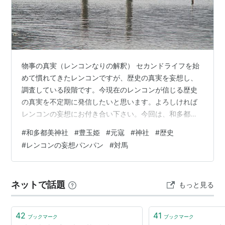
物事の真実（レンコンなりの解釈） セカンドライフを始
めて慣れてきたレンコンですが、歴史の真実を妄想し、
調査している段階です。今現在のレンコンが信じる歴史
の真実を不定期に発信したいと思います。よろしければ
レンコンの妄想にお付き合い下さい。今回は、和多都美
神社と対馬の歴史をリサーチします。 和多都美神社（わ
#
和多都美神社
#
豊玉姫
#
元寇
#
神社
#
歴史
たつみじんじゃ） 長崎県対馬市に鎮座する神社です。対
#
レンコンの妄想パンパン
#
対馬
馬市以前は、下県郡豊玉町でした。 神代の昔、豊玉彦命
つまり大綿津見神（おおわたつみのかみ）が当地に宮殿
を造り、海宮（わたづみのみや）と名付け、この地を
ネットで話題
もっと見る
「夫姫（おとひめ）」と呼ばれるようになりました。 ご
祭神 彦火々出見尊（ひこほほでみのみこと）…
42
41
ブックマーク
ブックマーク