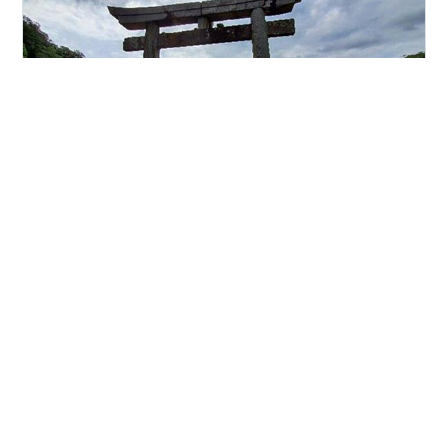
こんにちは！旅人サイファです。 今回は【対馬壱岐旅行
記】より、対馬でも最高のパワースポットをご紹介しま
す！ それがこちら！『和多都美神社(わたつみ-)』です！
驚きますよ…なんと、ここは海の神様が作った竜宮城の
跡とも言われる場所なんです！ 伝説によると…ここには
海神「豊玉彦尊」の宮殿「海神宮」があったとされてい
#
長崎県
#
対馬
#
パワースポット
#
和多都美神社
ます。 ここに、ある１人の若者が途方に暮れた体でやっ
て来ました。彼の名は「彦火々出見尊（ひこほほでみの
みこと）」別名「山幸彦」です。彼は、天照大御神の
•
孫、「ニニギノミコト」の子供です。 彼には兄(海幸彦)
すまりんの てくてく ふたり旅
5年前