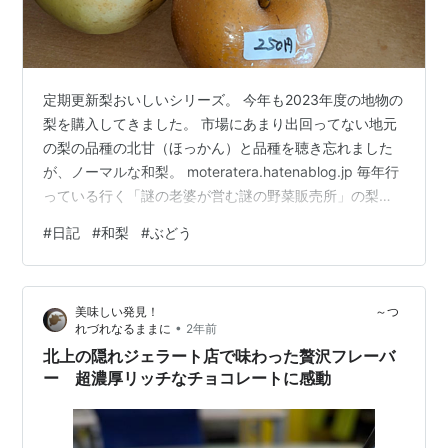
定期更新梨おいしいシリーズ。 今年も2023年度の地物の
梨を購入してきました。 市場にあまり出回ってない地元
の梨の品種の北甘（ほっかん）と品種を聴き忘れました
が、ノーマルな和梨。 moteratera.hatenablog.jp 毎年行
っている行く「謎の老婆が営む謎の野菜販売所」の梨が
売り切れだったので、比較的まともな直売所にて購入。
#
日記
#
和梨
#
ぶどう
なので少しお高め。 やはり地物の梨うまいすわ。 二十世
紀梨と違った感じの北甘のあっさりした甘さと水分の多
さを毎年楽しみにしております。 あとは別のぶどう専門
美味しい発見！ ～つ
の直売所に行き糖度19というばかげて甘いぶどうを購
•
れづれなるままに
2年前
入。どういうことだ。 今年も貴重な地物和梨を購入する
北上の隠れジェラート店で味わった贅沢フレーバ
こと…
ー 超濃厚リッチなチョコレートに感動