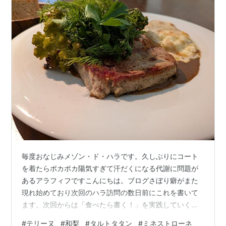
毎度おなじみメゾン・ド・ハラです。久しぶりにコート
を着たらポカポカ陽気すぎて汗だくになる代謝に問題が
あるアラフィフですこんにちは。ブログさぼり癖がまた
現れ始めており次回のハラ訪問の数日前にこれを書いて
ます。次回からは「食べたら書く！」を実践していく
ぞ。 前菜はミネストローネです。あまり見かけないメニ
#
テリーヌ
#
和梨
#
タルトタタン
#
ミネストローネ