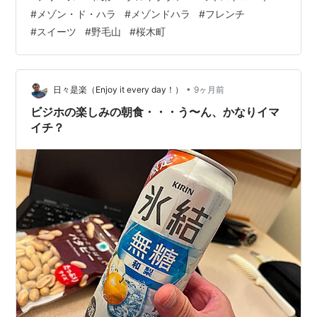
ューだし食べておこうと注文しましたが食べ始めてから
#
メゾン・ド・ハラ
#
メゾンドハラ
#
フレンチ
気付きました。前回も食べていたことを。アラエイティ
#
スイーツ
#
野毛山
#
桜木町
ーの母がだいぶボケ始めてきた今日このごろ、私のほう
が早いかもしれません。恐ろしい恐ろしい。というわけ
で何度食べても美味いし温野菜はサラダよりも大量に野
菜を食べられるのでありがたいですね。外食でもりも
•
日々是楽（Enjoy it every day！）
9ヶ月前
り…
ビジホの楽しみの朝食・・・う〜ん、かなりイマ
イチ？