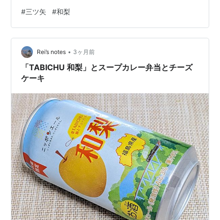
に冷やした和梨をそのままかじったようなみずみずしさ
#
三ツ矢
#
和梨
が楽しめる期間限定商品として発売！ リンク アサヒ飲料
独自の「フルーツ引き立て製法」を採用し、和梨の繊細
な風味をより感じられる仕上がりになっています。2026
•
年7月7日から全国で期間限定販売予定です。
Rei’s notes
3ヶ月前
「TABICHU 和梨」とスープカレー弁当とチーズ
ケーキ