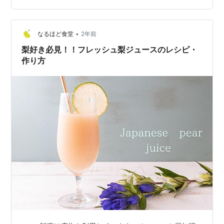
てないと思いますが、これ意外と違和感なく美味しいん
ですよ。 たまには少し刺激的な和梨も良いものです。 ■
•
まず洋梨ではなく和梨を使います。（風味の面で） 和梨
なるほど食堂
2年前
はやや熟れすぎたくらいがおすすめ。 （すっきりした風
梨好き必見！！フレッシュ梨ジュースのレシピ・
味より、ややもわーっとした…
作り方