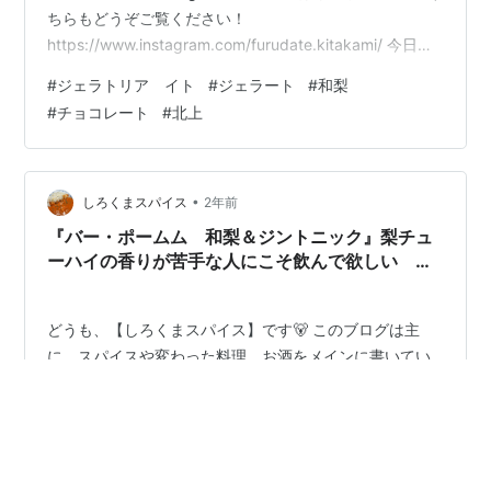
ちらもどうぞご覧ください！
https://www.instagram.com/furudate.kitakami/ 今日は
北上にある イタリアンジェラート専門店 gelateria I.to に
#
ジェラトリア イト
#
ジェラート
#
和梨
行ってきました www.instagram.com ジェラートダブル
#
チョコレート
#
北上
和梨 チョコレートを注文 テイストスプーンで グレープ
グレープも 見た目おしゃれだなー テイストスプーンで
最初の一口 期間限定 グレープグレープ 和梨 和梨のジェ
ラートはフ…
•
しろくまスパイス
2年前
『バー・ポームム 和梨＆ジントニック』梨チュ
ーハイの香りが苦手な人にこそ飲んで欲しい
【リキュール】