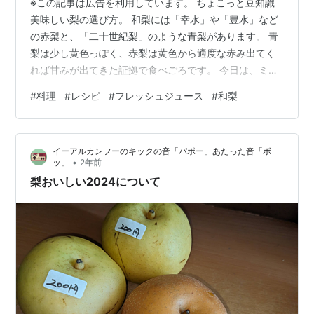
※この記事は広告を利用しています。 ちょこっと豆知識
美味しい梨の選び方。 和梨には「幸水」や「豊水」など
の赤梨と、「二十世紀梨」のような青梨があります。 青
梨は少し黄色っぽく、赤梨は黄色から適度な赤み出てく
れば甘みが出てきた証拠で食べごろです。 今日は、ミキ
サーで混ぜるだけでできる「フレッシュ梨ジュース」の
#
料理
#
レシピ
#
フレッシュジュース
#
和梨
作り方をご紹介します。 先日「果汁工房karin」に行き、
梨ジュースがとても美味しそうだったので作ってみまし
た♪ 材料も3つだけでできる、梨本来の味が楽しめる贅沢
イーアルカンフーのキックの音「パポー」あたった音「ボ
ジュースです。 甘さの調整でシロップを入れています
•
ッ」
2年前
が、使用する梨によって調整してくださいね♪ 今回は、に
梨おいしい2024について
っこり梨を使いました。 …