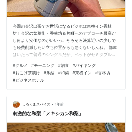
今回の金沢出張でお世話になるビジホは東横イン香林
坊！金沢の繁華街・香林坊＆片町へのアプローチ最高だ
し何より安価なのがいいっ。そろそろ決算近いの少しで
も経費削減したい立ち位置からも悪くないもんね。 部屋
はいたって普通のシングルだが、ベットがセミダブルサ
イズかな？これだけでもリーマンにとっては十分嬉しい
#
グルメ
#
モーニング
#
朝食
#
バイキング
ものだ。但し金沢の人気ビジホはどこも大浴場があると
#
おこげ茶漬け
#
氷結
#
和梨
#
東横イン
#
香林坊
ころ多いのでそれが低価格の理由なのかも？やっぱり1日
#
ビジネスホテル
の疲れを大浴場で取るって理想だもんね。 さて、金澤お
でん＆蟹面を堪能したあとは、面倒だが少し残業といこ
う。相棒は限定の「氷結 無糖 和梨」とバタピーだ！洋梨
って聞くけど和梨ってなに？よくわからんがな…
•
しろくまスパイス
1年前
刺激的な和梨「メキシカン和梨」