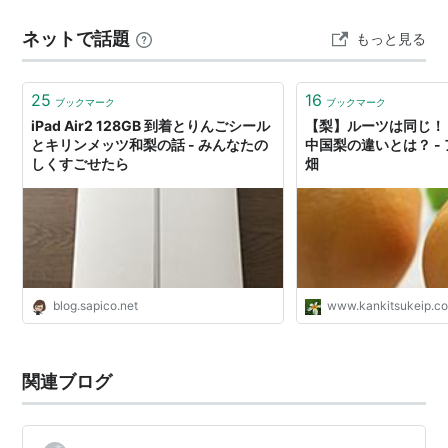
リー。 原材料は日本なし、スピリッツ、糖類など。 栄養
ネットで話題
もっと見る
成分表示（1…
25
16
ブックマーク
ブックマーク
iPad Air2 128GB 到着とりんごシール
【梨】ルーツは同じ！
とキリンメッツ和梨の話 - みんなたの
中国梨の違いとは？ -
しくすごせたら
畑
blog.sapico.net
www.kankitsukeip.c
関連ブログ