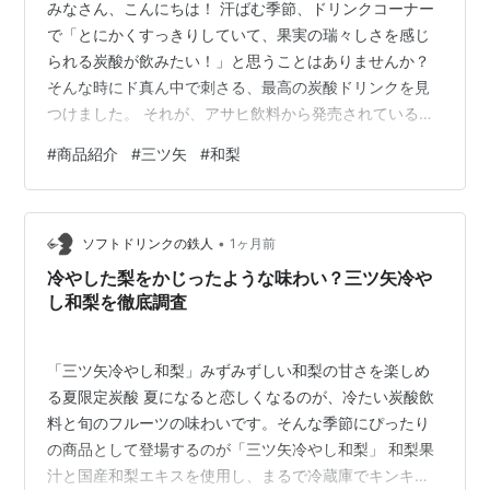
みなさん、こんにちは！ 汗ばむ季節、ドリンクコーナー
で「とにかくすっきりしていて、果実の瑞々しさを感じ
られる炭酸が飲みたい！」と思うことはありませんか？
そんな時にド真ん中で刺さる、最高の炭酸ドリンクを見
つけました。 それが、アサヒ飲料から発売されている
「三ツ矢 冷やし和梨」です！ 梨の炭酸飲料といえば、洋
#
商品紹介
#
三ツ矢
#
和梨
梨（ラ・フランス）をイメージすることも多いですが、
こちらは日本の“和梨”が主役。さっそく、その爽快すぎる
味わいを徹底レビューしていきます！ 1. まるで生搾
•
り！？「三ツ矢 冷やし和梨」3つのこだわり 日本生まれ
ソフトドリンクの鉄人
1ヶ月前
の国民的炭酸ブランド「三ツ矢」だからこそできた、和
冷やした梨をかじったような味わい？三ツ矢冷や
梨の魅力を120%引き出すこだわ…
し和梨を徹底調査
「三ツ矢冷やし和梨」みずみずしい和梨の甘さを楽しめ
る夏限定炭酸 夏になると恋しくなるのが、冷たい炭酸飲
料と旬のフルーツの味わいです。そんな季節にぴったり
の商品として登場するのが「三ツ矢冷やし和梨」 和梨果
汁と国産和梨エキスを使用し、まるで冷蔵庫でキンキン