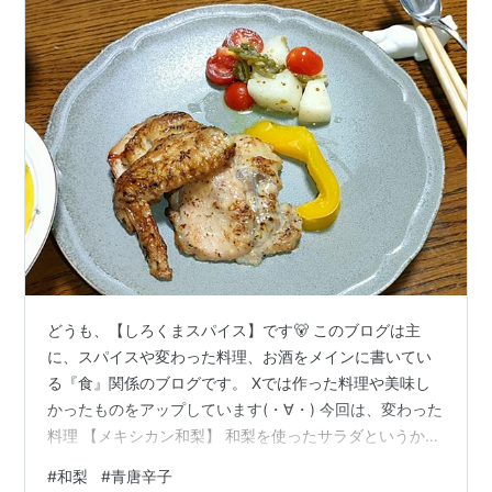
どうも、【しろくまスパイス】です🐻 このブログは主
に、スパイスや変わった料理、お酒をメインに書いてい
る『食』関係のブログです。 Xでは作った料理や美味し
かったものをアップしています(・∀・) 今回は、変わった
料理 【メキシカン和梨】 和梨を使ったサラダというか口
直しの料理です。 思い付きで作ったら予想以上に美味し
#
和梨
#
青唐辛子
かったので紹介。 和梨ってそのまま以外で食べることっ