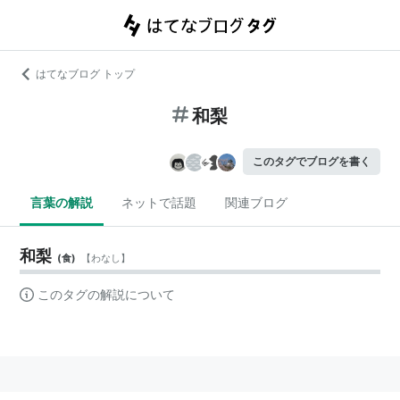
はてなブログ トップ
和梨
このタグでブログを書く
言葉の解説
ネットで話題
関連ブログ
和梨
(
食
)
【
わなし
】
このタグの解説について