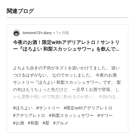
関連ブログ
•
tomomo13’s diary
1ヶ月前
今夜のお酒！限定withアデリアレトロ！サントリ
ー『ほろよい 和梨スカッシュサワー』を飲んでみ
た！
よちよち歩きの子供がネズミを追いかけてました。 追い
つけるはずがない。 なのでホッしました。 今夜のお酒
サントリー『ほろよい 和梨スカッシュサワー』です。 梨
の旬はもうちょっと先だけど、一足早くお酒で登場。 し
かも度数が低いので気楽に飲めるのが良い。 今回のほろ
よいは限定の【アデリアレトロ】、梨の隣にある昭和レ
#
ほろよい
#
サントリー
#
限定withアデリアレトロ
トロなグラスの柄のことを言うみたいです。 リンク 『ほ
#
アデリアレトロ
#
和梨スカッシュサワー
#
サワー
ろよい 和梨スカッシュサワー』は和梨の甘さとすっきり
#
お酒
#
和梨
#
梨
#
グルメ
とした味わいが楽しめる爽やかなサワーです。 発売日は
2026年7月7日。 税込み174円。 裏面。 製造者はサント