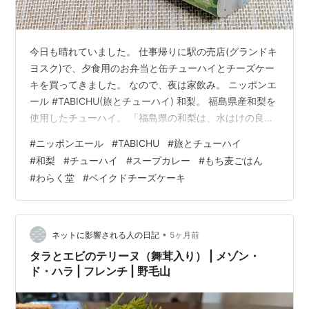
今日も晴れていました。 仕事帰りに駅の売店(グランドキ
ヨスク)で、夕食用のお弁当と缶チューハイとチーズケー
キを買ってきました。 なので、夜は家飲み。 ニッポンエ
ール #TABICHU(旅とチューハイ) 和梨。 福島県産和梨を
使用したチューハイ。 「福島県の和梨は、水はけの良い
土壌や適した気候で育つため、ほどよい酸味と甘みが特
#
ニッポンエール
#
TABICHU
#
旅とチューハイ
徴。 SDGsの取り組みの一環として、変形・傷などによ
#
和梨
#
チューハイ
#
スープカレー
#
もち麦ごはん
り流通できなかった和梨を主に使用している」とのこ
#
わらく堂
#
ベイクドチーズケーキ
と。 原材料名は和梨ピューレ(和梨(福島県産))、ウォッ
カ、砂糖(国内製造)、果糖ぶどう糖液糖／炭酸、酸味料、
香料。 アルコール分は3%。 内容量は350ml。 販売者は
東…
•
ネットに影響される人の日記
5ヶ月前
タラとエビのテリーヌ（舞茸入り） | メゾン・
ド・ハラ | フレンチ | 野毛山