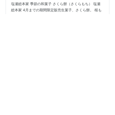
塩瀬総本家 季節の和菓子 さくら餅（さくらもち） 塩瀬
総本家 4月までの期間限定販売生菓子、さくら餅。 桜も
満開の時を過ぎ、風に花吹雪が舞いますが、さくら餅
は、その名残を味と香りで楽しませてくれます。塩瀬総
本家のさくら餅は、小麦粉に餅粉を混ぜて焼いた生地で
こし餡を巻いて、それをもう一度焼いているそうです。
#
塩瀬総本家
#
さくら餅
#
季節の和菓子をお土産に
そうして出来上がった和菓子を桜葉で巻いて仕上げてい
ます。もっちりとした美味しいさくら餅です。 塩瀬と言
えば薯蕷饅頭ですが、薯蕷饅頭と一緒にお土産にされる
季節の和菓子をお土産に。センスのいい和菓子選びで喜ばれ
と、紅白で喜ばれるかもしれません。バランスの取れた
•
るお土産を。
3年前
さくら餅は、老若男女問わず喜ばれると思います。
季節の和菓子をお土産に。
塩瀬総本家 季節の和菓子 草餅（くさもち） 塩瀬総本家 2
月1日から3月31日までの期間限定販売生菓子、草餅。 上
新粉、餅粉によもぎをまぜた生地で小豆の餡を包み込ん
だ、シンプルな和菓子です。 よもぎの香りと少し苦み走
る味わいが楽しめます。 個別のプラスチック容器に入っ