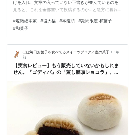
けを入れ、文章の入っていない下書きが並んでいるのを
見ると、これを全部書いて投稿するのか…と途方に暮れ
たりします（笑） のんびりしているうちに、あっという
#
塩瀬総本家
#
塩大福
#
本饅頭
#
期間限定 和菓子
間に積み重なってしまうのです。。。とりあえず期間限
#
和菓子
定など、なるべく季節に合ったものから頑張って書いて
いこうと思います。 前置き（言い訳）が長くなりました
が、今回は大好きな和菓子屋さん『塩瀬総本家』さんの
•
ほぼ毎日お菓子を食べてるスイーツブログ／鹿の菓子
1年
期間限定ものです。 塩大福 1個 ¥357（税込） 消費期限
前
当日昔ながらのしっかり歯応えのある…
【実食レビュー】もう販売していないかもしれま
せん。『ゴディバ』の「蒸し饅頭ショコラ」。サ
イズや日持ち、カロリーなども紹介