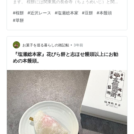
ます。 桜餅には関東風の長命寺（ちょうめいじ）と関西
風の道明寺（どうみょうじ）があるのをご存じですか？
#
桜餅
#
近沢レース
#
塩瀬総本家
#
豆餅
#
本饅頭
（中略）あなたはどちらの桜餅がお好みですか？コミュ
#
草餅
ニケーションツールとしてお使い頂ける、楽しいハンカ
チです。 出典：シーズンタオルハンカチ/桜餅（イエロー
グリーン） | 横浜元町 近沢レース店 京都に育った私が慣
れ親しんできたのは、もちろん「道明寺」の桜餅。関東
•
お菓子を巡る暮らしの雑記帖
3年前
風はいただいたことがありません。…
『塩瀬総本家』花びら餅と志ほせ饅頭以上にお勧
めの本饅頭。