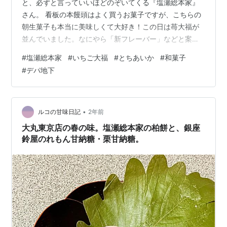
と、必ずと言っていいほどのぞいてくる『塩瀬総本家』
さん。 看板の本饅頭はよく買うお菓子ですが、こちらの
朝生菓子も本当に美味しくて大好き！この日は苺大福が
並んでいました。なにやら「新フレーバー」などと案内
に書いてありましたが、こちらのものなら間違いなく美
#
塩瀬総本家
#
いちご大福
#
とちあいか
#
和菓子
味しいので、まあ新でも旧でもなんでもお持ち帰りです
#
デパ地下
（笑） 苺大福 1個 ¥454（税込） 消費期限 当日薄紅色の
可愛らしい餅生地、もう見ただけで美味しそう！しっか
りと弾力がある餅生地の味わいがとっても好み！いちご
は「とちあいか」を使用。甘さと酸っぱさのバランスが
•
ルコの甘味日記
2年前
よく、とにかくジューシー！ 大手亡…
大丸東京店の春の味。塩瀬総本家の柏餅と、銀座
鈴屋のれもん甘納糖・栗甘納糖。