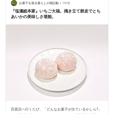
す！ ゴディバ 言わずと知れた有名チョコレートメーカー
•
お菓子を巡る暮らしの雑記帖
1年前
『…
『塩瀬総本家』いちご大福。搗き立て餅皮でとち
あいかの美味しさ堪能。
百貨店へ行くたび、「どんなお菓子が出ているかしら?」