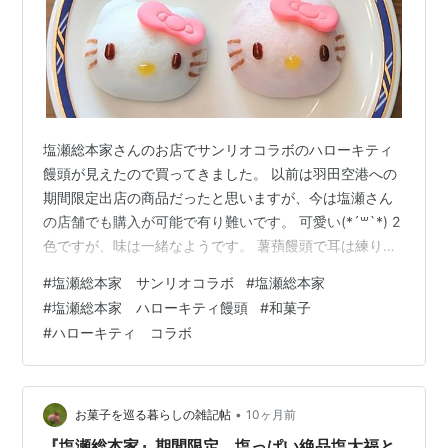
塩瀬総本家さんのお店でサンリオコラボのハローキティ
饅頭が見えたので買ってきました。 以前は羽田空港への
期間限定出店の商品だったと思いますが、今は塩瀬さん
の店舗でも購入が可能で有り難いです。 可愛い(*´꒳`*) 2
色ですが、味は一緒なようです。 薯蕷饅頭で耳は練り切
り製だそうです。 山芋の風味が強くないので抵抗なく食
#
塩瀬総本家 サンリオコラボ
#
塩瀬総本家
べやすいと思います。 弾力も控えめ。原材料はこちら。
#
塩瀬総本家 ハローキティ饅頭
#
和菓子
7日間の日持ちなので少し眺めてから食べられるのは嬉し
#
ハローキティ コラボ
いですね。オンラインは2種4個入りで購入が可能で、シ
ールもいただけるみたいです！ ちなみにキティちゃんと
クロミちゃんとシナモンのパッケージの小型羊羹もあり
ますよ。★御菓子老舗塩…
•
お菓子を巡る暮らしの雑記帖
10ヶ月前
『塩瀬総本家』期間限定、塩っぱい絶品塩大福と