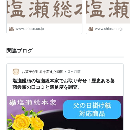
www.shiose.co.jp
www.shiose.co.jp
関連ブログ
•
お菓子が世界を変えた瞬間
3ヶ月前
塩瀬饅頭の塩瀬総本家でお取り寄せ！歴史ある薯
蕷饅頭の口コミと満足度を調査。