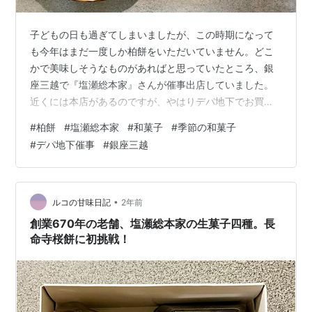
子どもの日も過ぎてしまいましたが、この時期になって
も今年はまだ一度しか柏餅をいただいていません。どこ
かで美味しそうなものがあればと思っていたところ、銀
座三越で『塩瀬総本家』さんが催事出店していました。
近くには本店があるのですが、やはりデパ地下でお買い
物できるのは便利です。『塩瀬総本家』さんのお菓子で
#
柏餅
#
塩瀬総本家
#
和菓子
#
季節の和菓子
は、本饅頭が大好きなので、柏餅と一緒に！と思いまし
#
デパ地下催事
#
銀座三越
たが、志ほせ饅頭や季節の生菓子などはありましたが、
残念ながら本饅頭はありませんでした。そんなわけで、
柏餅だけお持ち帰りすることにしました。こちらのお店
では、こし餡とみそ餡、2種類の柏餅をお作りになってい
•
ルコの甘味日記
2年前
ますが、催事出店も最終日ということで、残っていた…
創業670年の老舗、塩瀬総本家の生菓子四種。長
命寺桜餅に初挑戦！