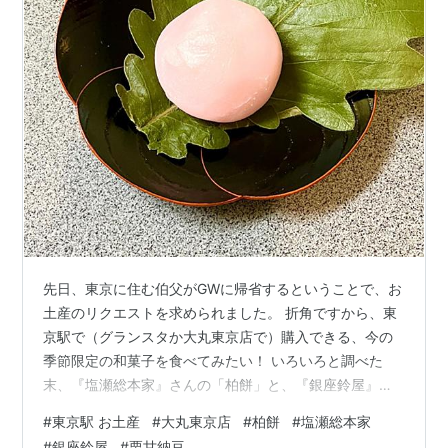
先日、東京に住む伯父がGWに帰省するということで、お
土産のリクエストを求められました。 折角ですから、東
京駅で（グランスタか大丸東京店で）購入できる、今の
季節限定の和菓子を食べてみたい！ いろいろと調べた
末、『塩瀬総本家』さんの「柏餅」と、『銀座鈴屋』さ
んの「れもん甘納糖」をお願いしました。どちらも大丸
#
東京駅 お土産
#
大丸東京店
#
柏餅
#
塩瀬総本家
東京さんで購入が可能です。 当日、「お土産買えた」の
#
銀座鈴屋
#
栗甘納豆