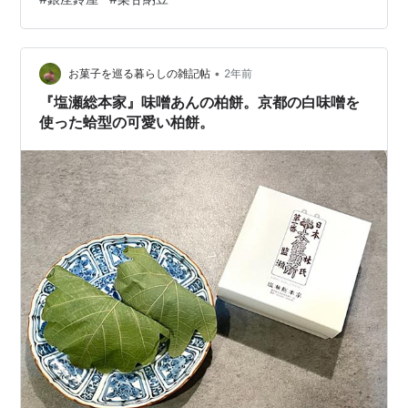
連絡にガッツポーズをいたしました。 順にご紹介してま
いります。 塩瀬総本家 柏餅 「お夕食後のデザートに、
みんなで楽しめるような生菓子を」ということでお願い
したのがこちら。 創業670年の老舗、『塩瀬総本家』さ
•
お菓子を巡る暮らしの雑記帖
2年前
んの柏餅です。 丁度5月5日までの…
『塩瀬総本家』味噌あんの柏餅。京都の白味噌を
使った蛤型の可愛い柏餅。