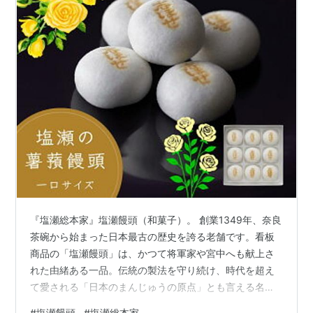
『塩瀬総本家』塩瀬饅頭（和菓子）。 創業1349年、奈良
茶碗から始まった日本最古の歴史を誇る老舗です。看板
商品の「塩瀬饅頭」は、かつて将軍家や宮中へも献上さ
れた由緒ある一品。伝統の製法を守り続け、時代を超え
て愛される「日本のまんじゅうの原点」とも言える名店
です。
#
塩瀬饅頭
#
塩瀬総本家