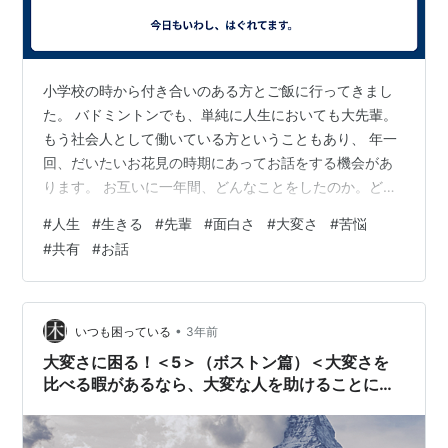
小学校の時から付き合いのある方とご飯に行ってきまし
た。 バドミントンでも、単純に人生においても大先輩。
もう社会人として働いている方ということもあり、 年一
回、だいたいお花見の時期にあってお話をする機会があ
ります。 お互いに一年間、どんなことをしたのか。どん
なふうに成長したのか。 どんなことが楽しかったのか。
#
人生
#
生きる
#
先輩
#
面白さ
#
大変さ
#
苦悩
毎回一年越しに会うこともあって、その一年を振り返る
#
共有
#
お話
いい機会になっています。 それに、頻繁に会わないから
こそ、相手のどんな部分が変わったのか、客観的に理解
できる。 自分自身にとって、一瞬で過ぎた一年は。 少し
ずつ、成長、変化しているものでしたが。 それは連続し
•
いつも困っている
3年前
て体験しているからこそ。 他人…
大変さに困る！＜5＞（ボストン篇）＜大変さを
比べる暇があるなら、大変な人を助けることにし
た＞