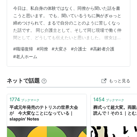
今日は、私自身の体験ではなく、同僚から聞いた話を書
こうと思います。 でも、聞いているうちに胸がぎゅっと
締めつけられて、まるで自分のことのように苦しくなっ
た話です。 同じ介護士として、そして同じ現場で働く仲
間として、どうしても伝えたいと思いました。 彼女は、
産休・育休を経て現場に戻ってきました。 久しぶりに会
#
職場復帰
#
同僚
#
大変さ
#
介護士
#
高齢者介護
った彼女は、少し痩せていて、でも優しい笑顔はそのま
#
老人ホーム
まで。「ただいま」と言った声は、どこか照れくさそう
でした。 私はそのとき、正直に言うと、 「復帰できてよ
かったね」 それくらいの軽い気持ちで声をかけてしまい
ネットで話題
もっと見る
ました。 でも、本当は“よかった”なんて、そんな簡単な
言葉で済む話じゃなかったんです。…
1774
1454
ブックマーク
ブックマーク
平成元年発売のテトリスの世界大会
葬式って超大変。両親
が 今大変なことになっている｜
読んで！その１｜とむ
slappin' Notes