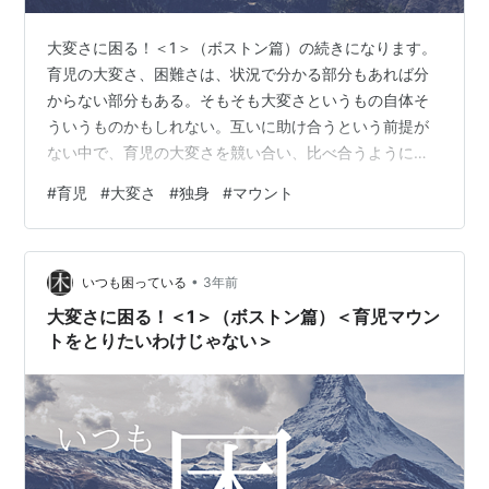
大変さに困る！＜1＞（ボストン篇）の続きになります。
育児の大変さ、困難さは、状況で分かる部分もあれば分
からない部分もある。そもそも大変さというもの自体そ
ういうものかもしれない。互いに助け合うという前提が
ない中で、育児の大変さを競い合い、比べ合うようにな
ってしまうとなんだか寂しい関係しかそこにはないよう
#
育児
#
大変さ
#
独身
#
マウント
な気もする。そして、大変さはどうやら育児から抜け出
て、他の大変さとも向き合うことになる。 困ったことが
あった。 子育てをしている友人と、独身の友人とオンラ
•
インで飲んでいた。2人とも50歳を超えた立派な大人た
いつも困っている
3年前
ちだ。次の日は日曜日ということもあって、少し遅くま
大変さに困る！＜1＞（ボストン篇）＜育児マウン
で飲んでいた。夜中の0時を過ぎたあたりで…
トをとりたいわけじゃない＞