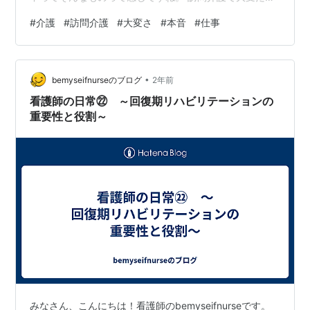
あと思った事を上げて行ってみます。どこが、どのよう
#
介護
#
訪問介護
#
大変さ
#
本音
#
仕事
に、なぜというのは追及せずに思いつくものを書いてい
きます。あとから深堀できればと思います。働く側の本
音も入っていますのでご了承ください。 【訪問介護の大
•
変な所】 ・移動 ・家族との関わり ・室内の環境 ・薬の
bemyseifnurseのブログ
2年前
管理 ・多職種との連携 ・時間に追われる ・物品が少な
看護師の日常㉒ ～回復期リハビリテーションの
い ・要求の多い家庭とそうでない家庭…
重要性と役割～
みなさん、こんにちは！看護師のbemyseifnurseです。