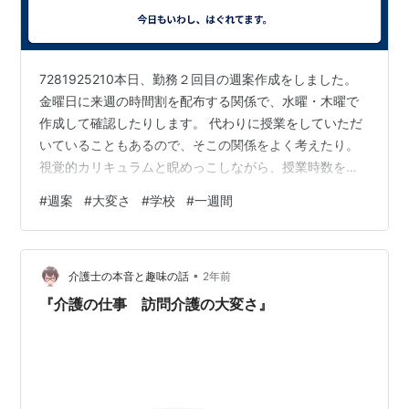
7281925210本日、勤務２回目の週案作成をしました。
金曜日に来週の時間割を配布する関係で、水曜・木曜で
作成して確認したりします。 代わりに授業をしていただ
いていることもあるので、そこの関係をよく考えたり。
視覚的カリキュラムと睨めっこしながら、授業時数を考
えて時間割を組んでいきます。 なかなかに集中力がい
#
週案
#
大変さ
#
学校
#
一週間
る。前回よりも２倍ほど早く作れるようになった気はし
ます。 ただ、来週は学力テストだったり検査があったり
でいろいろ授業が固定されたり複雑に入れ替わったり。
•
だからこそ、全学年の先生方と協力して、話し合い、時
介護士の本音と趣味の話
2年前
間割を少しずついじっていく必要がある。 みんなで一緒
『介護の仕事 訪問介護の大変さ』
にやるのは楽しいですが、一人でやる時…