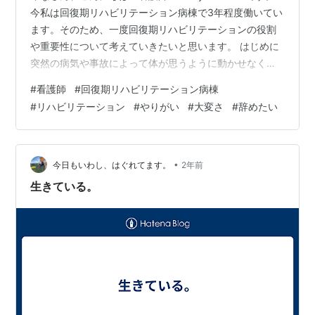
今私は回復期リハビリテーション病棟で3年程度働いてい
ます。そのため、一度回復期リハビリテーションの役割
や重要性について考えていきたいと思います。 はじめに
突然の病気や事故によって体が思うように動かせなくな
ることは、誰にとっても大きなショックです。リハビリ
#
看護師
#
回復期リハビリテーション病棟
テーションは、こうした状況からの回復をサポートする
#
リハビリテーション
#
やりがい
#
大変さ
#
辞めたい
重要なプロセスですが、その中でも「回復期リハビリテ
ーション」は特に大切な役割を果たします。 今回は、回
復期リハビリテーションの役割について詳しく考えてい
きたいと思います。 回復期リハビリテーションとは？ 回
•
今日もいわし、はぐれてます。
2年前
復期リハビリテーションと…
生きている。