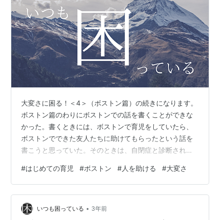
大変さに困る！＜4＞（ボストン篇）の続きになります。
ボストン篇のわりにボストンでの話を書くことができな
かった。書くときには、ボストンで育児をしていたら、
ボストンでできた友人たちに助けてもらったという話を
書こうと思っていた。そのときは、自閉症と診断される
前の長女ひとりの育児だったし、大変さといえば、異国
#
はじめての育児
#
ボストン
#
人を助ける
#
大変さ
での育児という程度でしかない。それでも、はじめての
育児はそれだけで大変だし、育児をしているときには他
の人の大変さなんて考えることもできなかった。 そんな
•
僕がボストンで人から助けてもらったという話。障害児
いつも困っている
3年前