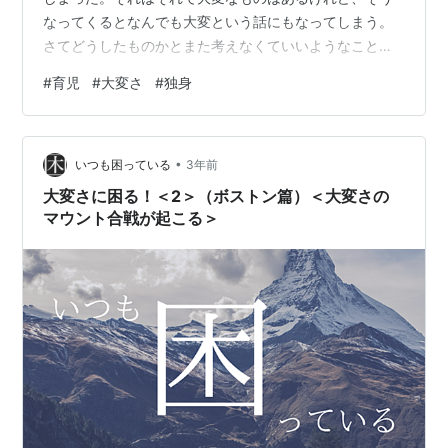
なってくるとなんでも大変という話にもなってしまう。
さてどうしたものかとまた考えなくていいようなことを
考えることになってしまった。 困ったことがあった。 友
#
育児
#
大変さ
#
独身
人が主張する独り者の大変さというものを考えてみる
と、家族、家庭を持つのが当たり前という社会通念みた
いなものからの圧迫、ハラスメントというのがある。こ
•
れはこれで大変なことだ。僕の育児ブログがそういうハ
いつも困っている
3年前
ラスメントを行っていると言われてしまうと、謝るしか
大変さに困る！＜2＞（ボストン篇）＜大変さの
ない。言い訳のようだけれども、僕が育児について…
マウント合戦が起こる＞