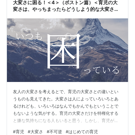
と多胎児の育児という客観的に見て大変だと思われてし
大変さに困る！＜4＞（ボストン篇）＜育児の大
まう育児もあるけれども、はじめての育児はそれ…
変さは、やっちまったらどうしよう的な大変さも
ある＞
友人の大変さを考えるとで、育児の大変さとの違いとい
うものも見えてきた。大変さは人によっていろいろとあ
るけれども、いろいろはなんでもかんでもということで
もないような気がする。育児の大変さだけを特権化する
と嫌な気持ちになる人もいると思う、しかし、育児が困
難な時代における育児の話くらいに受け止めてもらえる
#
育児
#
大変さ
#
不可逆
#
はじめての育児
と嬉しいです。 困ったことがあった。 育児という不可逆