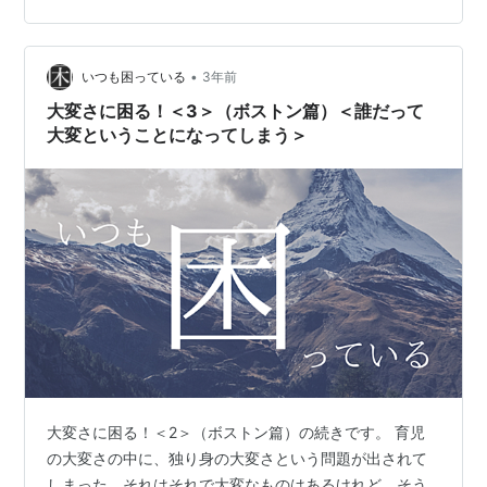
な大変さは、環境によっても左右される。赤ちゃん1人に
対して、どのような設備が用意できるのか、対応できる
•
大人は何人いるのか、世話をする保護者の経験や能力は
いつも困っている
3年前
十分か、金銭面のフォローができるのか、各自治体によ
大変さに困る！＜3＞（ボストン篇）＜誰だって
る行政の助けはどの程度期待できるのか等。赤ち…
大変ということになってしまう＞
大変さに困る！＜2＞（ボストン篇）の続きです。 育児
の大変さの中に、独り身の大変さという問題が出されて
しまった。それはそれで大変なものはあるけれど、そう