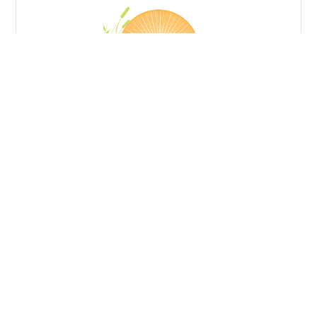
こんにちは さかなです🐟 小４から中学受験のお勉強をし
てきて、なんとなく定番となったお勉強に集中するとき
の我が家の環境の記録です。 音楽 賛否両論あると思いま
すが、子さかなちゃんとわたしは音楽があった方が俄然
雰囲気が和らぎます。←和らいでどうすんねん！ですか
ね？！ わたしが、イラっとすると時間の無駄になるんで
#
中学受験
#
大変さ
#
精神安定
#
穏やかに
#
楽しく
す。そして子さかなちゃんのモチベーションも下がるん
#
健康に
#
勉強に集中
#
集中できる環境
で 😓 アレクサ、ジャズかけて♪ 【New】Echo Dot with
clock (エコードットウィズクロック) 第5世代 - 時計付き
スマートスピーカー with Alexa｜クラウドブルー