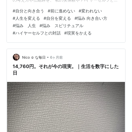
やりとりも交えつつお話しします。 変化を起こすことは
#
自分と向き合う
#
前に進めない
#
変われない
ゴミ拾いと同じで、 次の扉が開く時、必ず宝物を受け取
#
人生を変える
#
自分を変える
#
悩み 向き合い方
るでしょう。 今日も長くなりましたが、 ぜひ最後まで読
#
悩み 人生
#
悩み スピリチュアル
んで参考にしてみてくださいね(^^) ・ 先日、大学時代の
#
ハイヤーセルフとの対話
#
現実をかえる
友人に 10数年ぶりに会いました。 彼女はシングルマザー
で、 前に会った時は子供さんが不登校でかなり荒れてい
て、 それ…
•
Nico ☺︎ な毎日
6ヶ月前
14,760円。それが今の現実。｜生活を数字にした
日