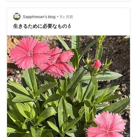
まだ変えられていない。 【これから】 この14,760円
を、 増やす。 守る。 積み上げる。 あのあと、現実はこ
うなった。 ⇒まだ終われない。｜…
•
Sapphiresan's blog
6ヶ月前
生きるために必要なもの💧