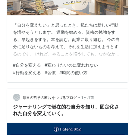
「自分を変えたい」と思ったとき、私たちは新しい行動
を増やそうとします。 運動を始める。資格の勉強をす
る。早起きをする。本を読む。副業に取り組む。 今の自
分に足りないものを考えて、それを生活に加えようとす
るのです。 けれど、やることを増やしても、なかなか続
かないことがあります。 仕事から帰って勉強するつもり
#
自分を変える
#
変わりたいのに変われない
だったのに、疲れて何もできなかった。朝に運動しよう
#
行動を変える
#
習慣
#
時間の使い方
として早起きを始めたものの、睡眠不足になってしまっ
た。副業の時間を作ろうとして、家族との時間や休息ま
で削ってしまった。 変わりたい気持ちはあるのに、行動
が続かない。 そんな日が重なると、「自分は意志が弱い
•
毎日の哲学の断片をつづるブログ
1ヶ月前
のではないか」「本当は変わる気がないので…
ジャーナリングで潜在的な自分を知り、固定化さ
れた自分を変えていく。