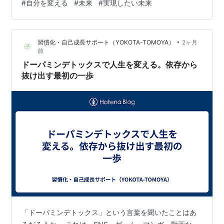
#
自分を変える
#
未来
#
実現したい未来
すが、いつも自分がどのような状態で、そして、どのよ
うに変化しているのかを確認していないので、ただ自分
が変化していることに気付いていないだけ、ということ
•
習慣化・自己成長サポート（YOKOTA-TOMOYA）
2ヶ月
もあります。 そもそも、未来に向かってどのように変化
前
したいのか、あるいは、未来にどうなりたいのか、未来
ドーパミンデトックスで人生を変える。依存から
に何を実現したいのか、そのようなことが明確…
抜け出す最初の一歩
「ドーパミンデトックス」という言葉を聞いたことはあ