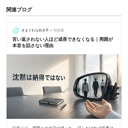
関連ブログ
•
きまぐれな紡ぎ手
10日前
言い返されない人ほど成長できなくなる｜周囲が
本音を話さない理由
以前より、周囲との会話が減った。 話しかければ返事は