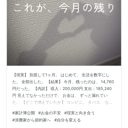
【現実】 別居して1ヶ月。 はじめて、 生活を数字にし
た。 全部出した。 【結果】 今月、残ったのは、 14,760
円だった。 【内訳】 収入：200,000円 支出：185,240
円 見えてなかっただけで、 お金は、 ずっと漏れてい
た。 【どこで消えていたか】 コンビニ。 タバコ。 なん
となくの出費。 「少しだけ」の積み重ね。 【気づいたこ
#
家計簿公開
#
お金の不安
#
現実と向き合う
と】 足りなかったのは、 収入じゃない。 把握だった。
#
浪費家から節約家へ
#
自分を変える
【選択】 保険は見直した。 無駄も削る。 でも、 全部は