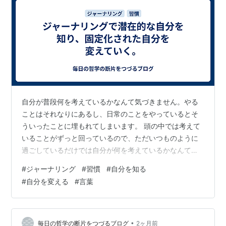
自分が普段何を考えているかなんて気づきません。やる
ことはそれなりにあるし、日常のことをやっているとそ
ういったことに埋もれてしまいます。 頭の中では考えて
いることがずっと回っているので、ただいつものように
過ごしているだけでは自分が何を考えているかなんてこ
とには気づきもしないのです。 そういうわけでジャーナ
#
ジャーナリング
#
習慣
#
自分を知る
リングを毎日のようにやっているわけです。 何かを書け
#
自分を変える
#
言葉
ばすぐにそれで自分のことが振り返られるかというとそ
ういうわけではありませんが、しばらく書いていると、
気がついたら自分が考えることが分かってきます。 始め
は表面的なこと、普段に何をやっているかとか、これま
•
毎日の哲学の断片をつづるブログ
2ヶ月前