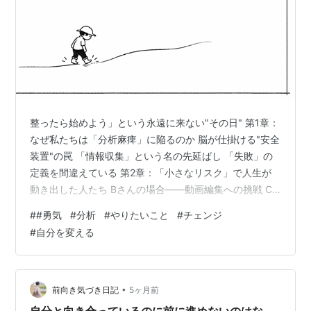
整ったら始めよう」という永遠に来ない"その日" 第1章：
なぜ私たちは「分析麻痺」に陥るのか 脳が仕掛ける"安全
装置"の罠 「情報収集」という名の先延ばし 「失敗」の
定義を間違えている 第2章：「小さなリスク」で人生が
動き出した人たち Bさんの場合——動画編集への挑戦 C
さんの場合——「お試し」の威力 Dさんの場合——予想
#
#勇気
#
分析
#
やりたいこと
#
チェンジ
外の"偶然の力" 第3章：恐怖を味方につける具体的な方法
#
自分を変える
アドバイス1：「五分だけルール」を試す アドバイス2：
「最悪のシナリオ」を具体的に書き出す アドバイス3：
「仲間」を先に見つける おわりに 整ったら始めよう」と
いう永遠に来ない"その日" 「いつかやろう」と思ってい
•
前向き気づき日記
5ヶ月前
ること…