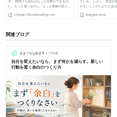
す。 時間さえあればもっと仕事ができるの
ている。 しかし、意志が
に、もっと遊べるのに、もっと家族や恋人、
かないことがたびたびある
友達と一緒にいられるのに・・・。そう悩む
日Twitterで@ohmaebo
change-life.hatenablog.com
blog.goo.ne.jp
人はとても多い。私も以前はそれで悩んでい
流している）から、なる
たのですが、今では...
れていた。 人間...
関連ブログ
•
きまぐれな紡ぎ手
17日前
自分を変えたいなら、まず何かを減らす。新しい
行動を置く余白のつくり方