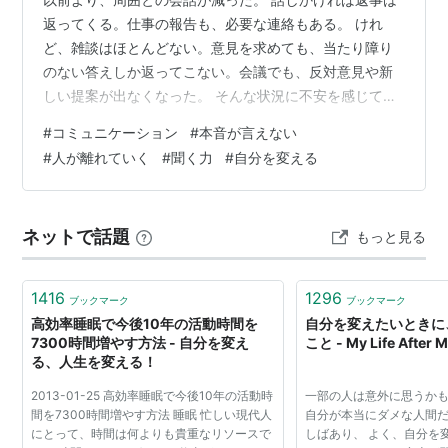
返ってくる。仕事の報告も、必要な連絡もある。 けれ
ど、雑談はほとんどない。意見を求めても、当たり障り
のない答えしか返ってこない。会議でも、反対意見や新
しい提案が出なくなった。 そんな状況に不安を感じて、
「もっとコミュニケーションを取ってほしい」「思って
#
コミュニケーション
#
本音が言えない
いることがあるなら、はっきり言ってほしい」 と強く求
#
人が離れていく
#
聞く力
#
自分を変える
めたくなることがあります。 実際、言われた直後は会話
が増えるかもしれません。しかし、しばらくすると、ま
た元に戻る。 それは、周囲にコミュニケーションの大切
ネットで話題
もっと見る
さが伝わっていないからではないのかもしれません。 話
したくないのではなく、正直に話しても…
1416
1296
ブックマーク
ブックマーク
高効率睡眠で今後10年の活動時間を
自分を変えたいときに
7300時間増やす方法 - 自分を変え
こと - My Life After M
る、人生を変える！
2013-01-25 高効率睡眠で今後10年の活動時
一部の人は意外に思うか
間を7300時間増やす方法 睡眠 忙しい現代人
自分が本当にダメな人間
にとって、時間は何よりも貴重なリソースで
しばあり、 よく、自分を