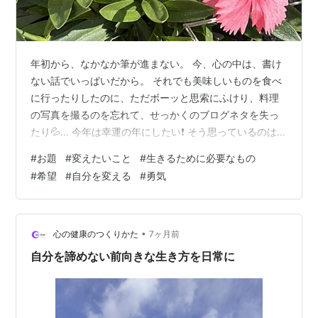
年初から、なかなか筆が進まない。 今、心の中は、書け
ない話でいっぱいだから。 それでも美味しいものを食べ
に行ったりしたのに、ただボーッと思索にふけり、料理
の写真を撮るのを忘れて、せっかくのブログネタを失っ
たり💦… 今年は幸運の年にしたい❗ そう思っているのは確
かだけれど、まず変えなければいけない事がある。 「ち
#
お題
#
変えたいこと
#
生きるために必要なもの
ょっと変えてみたいこと」はあるのだけれど、実行すれ
#
希望
#
自分を変える
#
勇気
ばちょっとではなく、大ごとになるのかな❓ 自分の「勇
気」にかかっている。 今まで思い込みから、自分で自分
をがんじがらめにする、というクセがあったかもしれな
い。 その思い込みを捨てなければならない。 自分らしさ
•
心の健康のつくりかた
7ヶ月前
を大切にするという事は、どうい…
自分を諦めない前向きな生き方を日常に