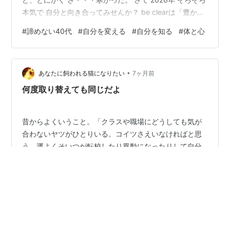
本気で 自分と向き合ってみせんか？ be clearは「豊かな
人生」を目指し 頑張っているのに自信が持てない人 自分
#
諦めない40代
#
自分を変える
#
自分を知る
#
体と心
を諦めない人だけにサービスを届けています 2025年変容
した方々は皆 『思う』だけでは変わらないことをわかっ
ていました 私にお任せして変えてもらうのではなく 『自
•
分で変えると決める』ことから始まりました 今年も 決め
あなたに飼われる猫になりたい
7ヶ月前
て行動した人だけが変わります 諦めてな…
何度取り替えても同じだよ
昔からよくいうこと。「クラスや職場にどうしても気が
合わないヤツがひとりいる。コイツさえいなければと思
う。運よくそいつが転校したり異動になったりして自分
の日常から消えても・・・今度は別の人の存在が気に入
らなくなってくる。コイツさえいなければとまた思う。
そしてついに自分とあとひとりしかこの世に存在しなく
#
転職
#
離婚
#
海外留学
#
引越し
#
自分を変える
なったとしても、そいつのことが嫌いになり、コイツさ
えいなければと思ってしまう。人間とはそういう生き物
だ」という話。 ずっと前からわかっていたことなのに、