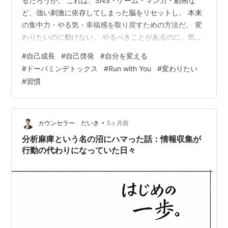
るだろうか。 これは、SNS・ゲーム・マンガ・動画な
ど、強い刺激に依存してしまった脳をリセットし、 本来
の集中力・やる気・幸福感を取り戻すための方法だ。 変
わりたいのに動けない。 やるべきことがあるのに、気づ
けばスマホを触ってしまう。 そんなあなたの助けになる
#
自己成長
#
自己啓発
#
自分を変える
のが、ドーパミンデトックスだ。 この記事では、 ドーパ
#
ドーパミンデトックス
#
Run with You
#
変わりたい
ミンデトックスで人生にどんな変化が起きるのか、 科学
#
習慣
的な仕組みから具体的な方法、苦しみの乗り越え方まで
すべてをわかりやすくまとめた。 目次 ドーパミンとは
ドーパミンデトックスの目的 ドーパミンデトックスのメ
リット 具体的な方法 予想…
•
カウンセラー だいき
5ヶ月前
分析麻痺という名の沼にハマった話：情報収集が
行動の代わりになっていた日々