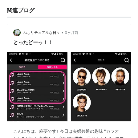
関連ブログ
•
ぷちリチュアルな日々
3ヶ月前
とったどーっ！！
こんにちは、麻夢です♪ 今日は夫婦共通の趣味 "カラオ