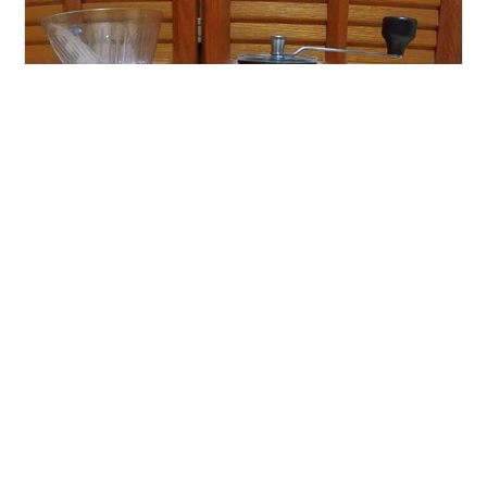
皆さんこんにちは！ 世間では新型コロナウイルスのオミ
クロン株が流行しているとのことで、連日の感染者数が
過去最高を記録しているところが多いですね。 ただ、重
症者数、死者数がこれまでの波と比べて多くないのと、
沖縄県ではピークアウトの兆候が見られているので少し
ほっとしています。 感染症の分類も季節性のインフルエ
#
珈琲
#
コーヒー
#
自宅でできる趣味
#
おうち時間
ンザと同じ５類にする議論も活発化しているので、コロ
#
夫婦の趣味
#
育児中の趣味
#
趣味
ナ禍の終息が見えてきたように感じています。 さて今回