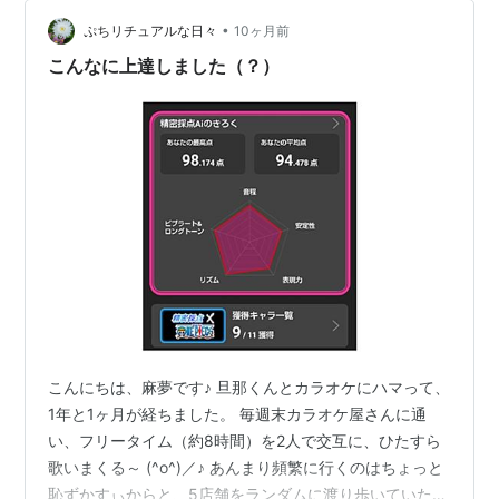
なメリットがあります。 一緒に過ごす時間が自然と増え
•
る 会話が弾む、笑顔が増える 新しい発見や刺激が生まれ
ぷちリチュアルな日々
10ヶ月前
る お互いを理解しやすくなる 子育て後の夫婦時間の準備
こんなに上達しました（？）
にもなる 結婚生活が長くなる…
こんにちは、麻夢です♪ 旦那くんとカラオケにハマって、
1年と1ヶ月が経ちました。 毎週末カラオケ屋さんに通
い、フリータイム（約8時間）を2人で交互に、ひたすら
歌いまくる～ (^o^)／♪ あんまり頻繁に行くのはちょっと
恥ずかすぃからと、5店舗をランダムに渡り歩いていたの