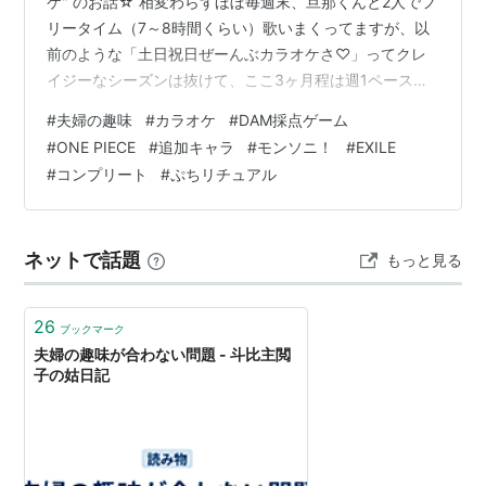
ケ" のお話☆ 相変わらずほぼ毎週末、旦那くんと2人でフ
リータイム（7～8時間くらい）歌いまくってますが、以
前のような「土日祝日ぜーんぶカラオケさ♡」ってクレ
イジーなシーズンは抜けて、ここ3ヶ月程は週1ペース
（主に土曜日）に落ち着いてます (^o^)♪ そして相変わら
#
夫婦の趣味
#
カラオケ
#
DAM採点ゲーム
ず、DAMのアプリ「デンモク」での採点を楽しんでおり
#
ONE PIECE
#
追加キャラ
#
モンソニ！
#
EXILE
まして…現時点での今年の採点記録（↓）これまた相変わ
#
コンプリート
#
ぷちリチュアル
らず、ウマくはないけどなぜかDAM様に愛される "点取
り虫" 状態です (^▽^;) 歌った数が361回と、ほぼ毎週末
フリータイムの割に少なめなのは… この記録（↑）には
ネットで話題
もっと見る
計上…
26
ブックマーク
夫婦の趣味が合わない問題 - 斗比主閲
子の姑日記