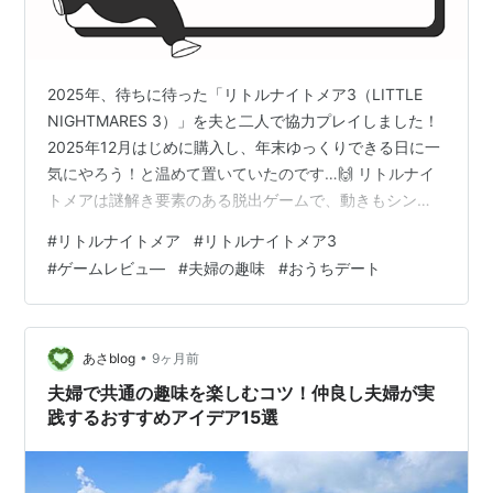
2025年、待ちに待った「リトルナイトメア3（LITTLE
NIGHTMARES 3）」を夫と二人で協力プレイしました！
2025年12月はじめに購入し、年末ゆっくりできる日に一
気にやろう！と温めて置いていたのです…🙌 リトルナイ
トメアは謎解き要素のある脱出ゲームで、動きもシンプ
ルでゲーム初心者にも向いているゲームです！（初見殺
#
リトルナイトメア
#
リトルナイトメア3
しのギミックは多いですが（笑）） ホラーゲームに分類
#
ゲームレビュ―
#
夫婦の趣味
#
おうちデート
されるそうですが、リトルナイトメア２と比較するとそ
こまで怖くなかったかな… 今回の目玉はなんといって
も、シリーズ初となる「2人協力プレイ」の解禁です。
実際にswitch版を2人プレイしてみて、２と比較したとこ
•
あさblog
9ヶ月前
ろや感想…
夫婦で共通の趣味を楽しむコツ！仲良し夫婦が実
践するおすすめアイデア15選