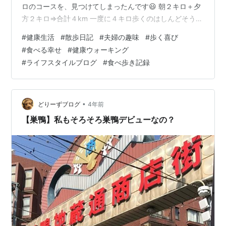
ロのコースを、見つけてしまったんです😃 朝２キロ＋夕
方２キロ⇒合計４km 一度に４キロ歩くのはしんどそうだ
けど、２回に分けると案外そうでもなく…。あっという
#
健康生活
#
散歩日記
#
夫婦の趣味
#
歩く喜び
間に終わる散歩です🚶🏻‍♀️（笑） 2日間で、8キロ歩きまし
#
食べる幸せ
#
健康ウォーキング
た‼️(わたし、偉いぞ👏) 常日頃、家でぐうたらしてるだけ
#
ライフスタイルブログ
#
食べ歩き記録
の身分なので、健康状態は気になるところです💦 まぁ、
歩かないよりは歩いた方がいいだろうし。 寒さも平気な
方なので、雨の日以外は、歩こうと思います‼️ 土日…
•
どりーずブログ
4年前
【巣鴨】私もそろそろ巣鴨デビューなの？