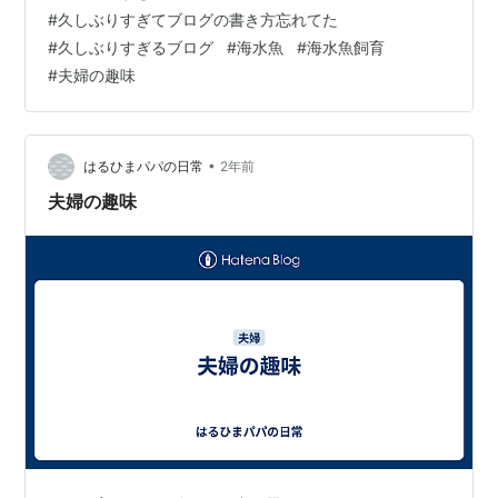
ていると…😳 なーんて事もしばしばあります😏 同じ腹か
#
久しぶりすぎてブログの書き方忘れてた
ら産んでも兄妹でこんなにも違うのも面白いものですよ
#
久しぶりすぎるブログ
#
海水魚
#
海水魚飼育
ね さて、お兄ちゃんですが 朝から３９℃の高熱が夜まで
#
夫婦の趣味
続き、夜間診療所に行ってきました 検査結果は、インフ
ルエンザA型😵 バッチリ線…
•
はるひまパパの日常
2年前
夫婦の趣味