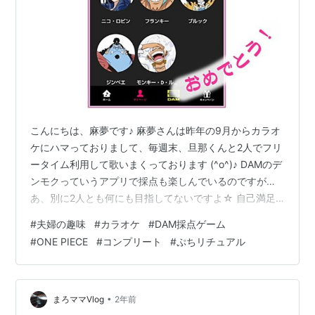
こんにちは、麻夢です♪ 麻夢さんは昨年の9月からカラオ
ケにハマっておりまして、毎週末、旦那くんと2人でフリ
ータイム利用して歌いまくっております (^o^)♪ DAMのデ
ンモクっていうアプリで採点も楽しんでいるのですが…
あ、別に2人とも何にも目指してないですよ☆ 自己満足
です♡ 少し前に新機種「LIVE DAM WAO!」が出て、その
#
夫婦の趣味
#
カラオケ
#
DAM採点ゲーム
中に「ONE PIECE」とコラボした採点ゲームがあってで
#
ONE PIECE
#
コンプリート
#
ぷちリチュアル
すね（↓） 歌うときに、11人のキャラから1人がランダム
選出されて、採点結果にそのキャラの点数が上乗せされ
て、100点を取ったら、そのキャラがゲットできるとい
う… キャラ毎に加点の特性が違ってて、例えばルフ…
•
まろママVlog
2年前