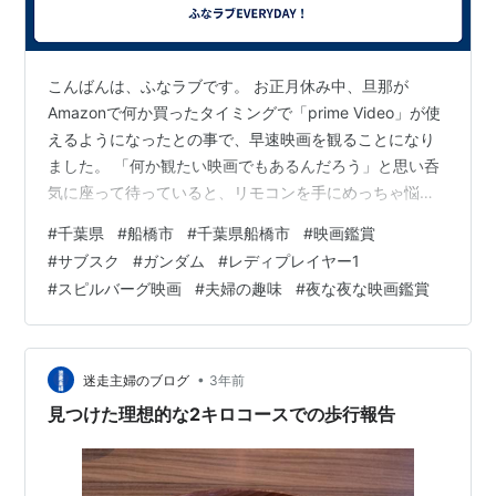
こんばんは、ふなラブです。 お正月休み中、旦那が
Amazonで何か買ったタイミングで「prime Video」が使
えるようになったとの事で、早速映画を観ることになり
ました。 「何か観たい映画でもあるんだろう」と思い呑
気に座って待っていると、リモコンを手にめっちゃ悩む
旦那。え？観たい映画あるからこそのアマプラなんじゃ
#
千葉県
#
船橋市
#
千葉県船橋市
#
映画鑑賞
ないの？！ 結局何を観るか考えあぐねていたので、私が
#
サブスク
#
ガンダム
#
レディプレイヤー1
観たかった「レディ・プレイヤー1」を提案しました。う
#
スピルバーグ映画
#
夫婦の趣味
#
夜な夜な映画鑑賞
ちの末弟の激おススメで、一度観ましたがめっちゃ面白
かったし、何度観ても面白いと思ったからです。
wwws.warnerbros.co.jp すると何と旦那は観たことない
と言うのです…
•
迷走主婦のブログ
3年前
見つけた理想的な2キロコースでの歩行報告