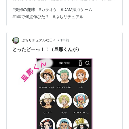
ですが、そのうちの3店舗からはどうやら顔を覚えられち
#
夫婦の趣味
#
カラオケ
#
DAM採点ゲーム
ゃった様子… f(^^;) それでも未だ飽きることなく、相変わ
#
1年で何点伸びた？
#
ぷちリチュアル
らず毎週末、カラオケ屋さんにいそいそとお出掛けして
ます♪ 私たちはDAMの採点機能を使っているのですが、
先月（9月）の私の点数は… じゃーん☆ 平均94点！ 最高
98点！ 点数だけ見ると、すごくないですか？！ あ、D…
•
ぷちリチュアルな日々
1年前
とったどーっ！！（旦那くんが）