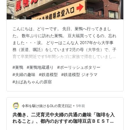
こんにちは、どりーです。 先日、巣鴨へ行ってきまし
た。 数年ぶりに訪れた巣鴨。 豆大福買ってくるの、忘れ
ました・・・涙。 どりーはこんな人 2017年から大学事
務（派遣、嘱託）をしています2児の母（大学生）で、子
育て卒業間近です5年間シカゴに家族で滞在していました
（駐在生活）ちょっとだけ英語ができます物忘れがひど
#
巣鴨
#
巣鴨地蔵通り
#
ポーリッシュポタリー
い マダムの心をわし掴みにする巣鴨はさすが 巣鴨のポー
#
夫婦の趣味
#
鉄道模型
#
鉄道模型 ジオラマ
ランド食器店「おさらや」さん再訪 インスピレーション
#
おばあちゃんの原宿
で惹かれた鉄道のお店 ふたりの趣味が同居する町 \かわ
いいTシャツもいっぱい/ マダムの心をわし掴みにする巣
鴨はさすが 初めて巣鴨に行ったのは５～６年前だった気
がします。 大阪から…
•
令和を駆け抜けるOLの育児日記
5年前
共働き、二児育児中夫婦の共通の趣味「珈琲を入
れること」、都内のおすすめ珈琲豆店ＢＥＳＴ３
を紹介