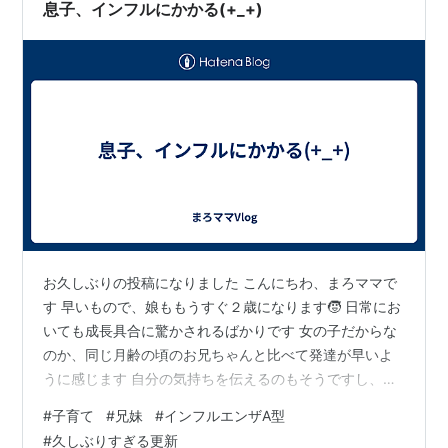
息子、インフルにかかる(+_+)
お久しぶりの投稿になりました こんにちわ、まろママで
す 早いもので、娘ももうすぐ２歳になります🧒 日常にお
いても成長具合に驚かされるばかりです 女の子だからな
のか、同じ月齢の頃のお兄ちゃんと比べて発達が早いよ
うに感じます 自分の気持ちを伝えるのもそうですし、大
人やお兄ちゃんの行動を見てマネする観察力があるし、
#
子育て
#
兄妹
#
インフルエンザA型
何より器用（笑） 出来ないだろう（笑） と、高をくくっ
#
久しぶりすぎる更新