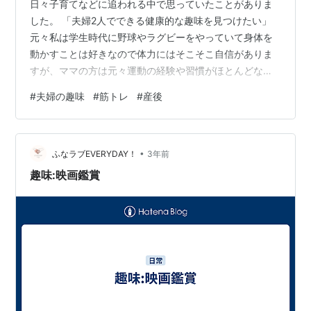
日々子育てなどに追われる中で思っていたことがありま
した。 「夫婦2人でできる健康的な趣味を見つけたい」
元々私は学生時代に野球やラグビーをやっていて身体を
動かすことは好きなので体力にはそこそこ自信がありま
すが、ママの方は元々運動の経験や習慣がほとんどな
く、勝手に老後のフレイルを心配しています笑 それに加
#
夫婦の趣味
#
筋トレ
#
産後
えて長女の妊娠出産を経てさらに体力が低下した印象で
す… ただウォーキングやランニングもなかなか2人だけで
外に行ける時間はなく、2人でジムなんてもってのほか…
•
そんな中ある重大なことに気づきました。 「そもそも全
ふなラブEVERYDAY！
3年前
くママがその気になっていない…！」笑 これは大きな問
趣味:映画鑑賞
題でした。 その気にさせようと色々…