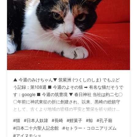
▲ 今週のみけちゃん▼ 筑紫洲 (つくしのしま) でもぶど
う記録；第108週 ■ 今週のよその猫 ➡ 有名な猫だそうで
す：google ■ 今週の筑豊境 ▼ 春日神社 当社は約二七〇
〇年前に神武東征の折に創建され、以来、黒崎の総鎮守
として、古くより地域の皆様の平安と繁栄を祈り続けて
まいりました。旧社格「県社」の由緒ある神社として、
#
猫
#
日本人奴隷
#
長崎
#
鯉菓子
#
鯨
#
孔子廟
人生儀礼や年中行事を通じ、多くの方に親しまれており
#
日本二十六聖人記念館
#
セトラー・コロニアリズム
ます。 公式 web site ▼ 岡田宮 古事記に初代天皇神武天
#
アイヌモシㇼ