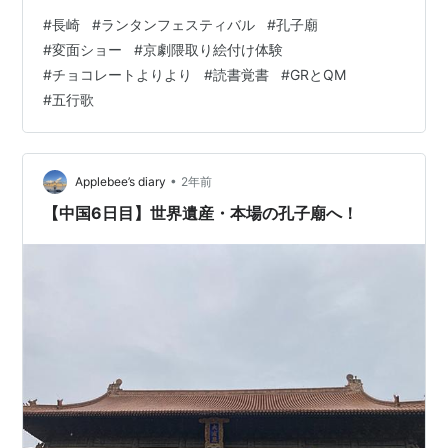
り直しに期待しますが、それもすぐに諦めるハメ
#
長崎
#
ランタンフェスティバル
#
孔子廟
に・・・（で、今度は４月からとか言ってるうちに１年
#
変面ショー
#
京劇隈取り絵付け体験
が終わってしまう・・・） 今日も起床は８時半。夫は５
#
チョコレートよりより
#
読書覚書
#
GRとQM
時半前には起きているのですから、同時に起きればいい
#
五行歌
ものを、３時間以上無駄に時間を浪費しています。 ９時
頃からはずっとPCの前。《読書覚書》ちのっぷすの読書
覚書 がアップできたのはいいけれど、こう何時間…
•
Applebee’s diary
2年前
【中国6日目】世界遺産・本場の孔子廟へ！