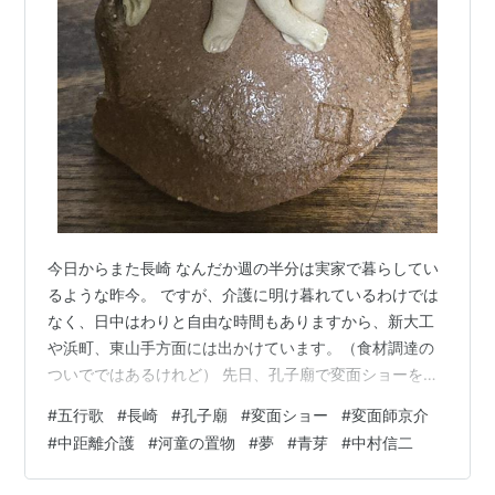
今日からまた長崎 なんだか週の半分は実家で暮らしてい
るような昨今。 ですが、介護に明け暮れているわけでは
なく、日中はわりと自由な時間もありますから、新大工
や浜町、東山手方面には出かけています。（食材調達の
ついでではあるけれど） 先日、孔子廟で変面ショーを観
ましたが、その動画が編集できたので、YouYubeにアッ
#
五行歌
#
長崎
#
孔子廟
#
変面ショー
#
変面師京介
プしています。 宜しかったらご覧ください。
#
中距離介護
#
河童の置物
#
夢
#
青芽
#
中村信二
www.youtube.com ラストの方で、面が目の前で変わっ
たのにはビックリ！！ 間近で見ていても全くわかりませ