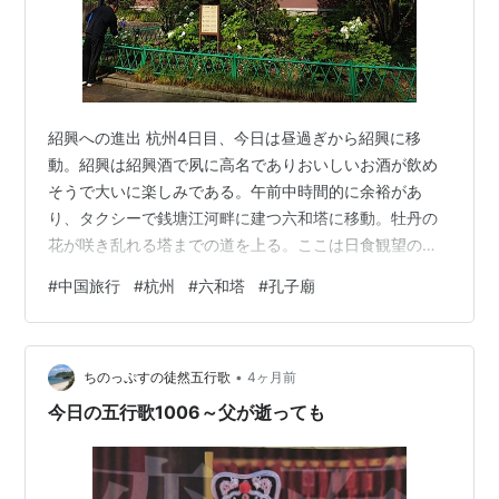
紹興への進出 杭州4日目、今日は昼過ぎから紹興に移
動。紹興は紹興酒で夙に高名でありおいしいお酒が飲め
そうで大いに楽しみである。午前中時間的に余裕があ
り、タクシーで銭塘江河畔に建つ六和塔に移動。牡丹の
花が咲き乱れる塔までの道を上る。ここは日食観望の時
に家族と来た思い出がある。当時は何とか子供たちと一
#
中国旅行
#
杭州
#
六和塔
#
孔子廟
緒に上れたが今はちょっと無理だ。 次いで、街に戻り孔
子廟に詣でる。立派な孔子廟がある。 杭州東駅にタクシ
ーで移動し紹興へ高速鉄道G817列車に乗る。
•
ちのっぷすの徒然五行歌
4ヶ月前
今日の五行歌1006～父が逝っても