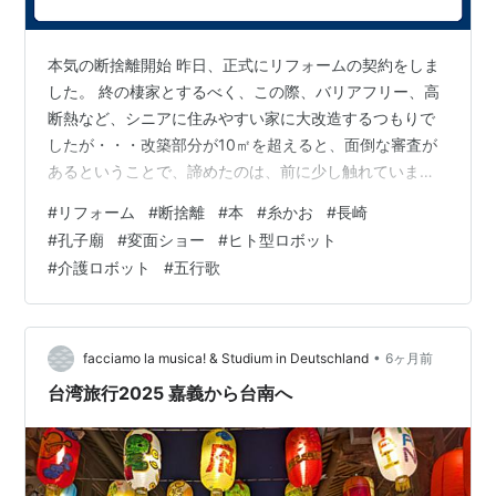
本気の断捨離開始 昨日、正式にリフォームの契約をしま
した。 終の棲家とするべく、この際、バリアフリー、高
断熱など、シニアに住みやすい家に大改造するつもりで
したが・・・改築部分が10㎡を超えると、面倒な審査が
あるということで、諦めたのは、前に少し触れていまし
たよね。 結局、2階はそのままですし、1階の玄関部分が
#
リフォーム
#
断捨離
#
本
#
糸かお
#
長崎
少し広く（収納のため）なるだけで、外観的にはあまり
#
孔子廟
#
変面ショー
#
ヒト型ロボット
変わらなくなりそうです。 いずれヒト型ロボットが普及
#
介護ロボット
#
五行歌
するでしょうし、ギリギリ間に合いそうな（？）介護ロ
ボットが動きやすいように、トイレや風呂は（せめて間
口だけでも）広くしたかったのですが、階段の位置の問
題で、どちらも広くはできません。 階段…
•
facciamo la musica! & Studium in Deutschland
6ヶ月前
台湾旅行2025 嘉義から台南へ