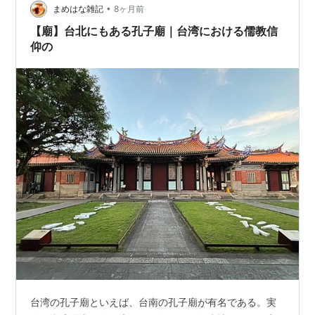
いました。 駅までの道沿い…
•
まめはな雑記
8ヶ月前
【廟】台北にもある孔子廟｜台湾における儒教信
仰の
台湾の孔子廟といえば、台南の孔子廟が有名である。実