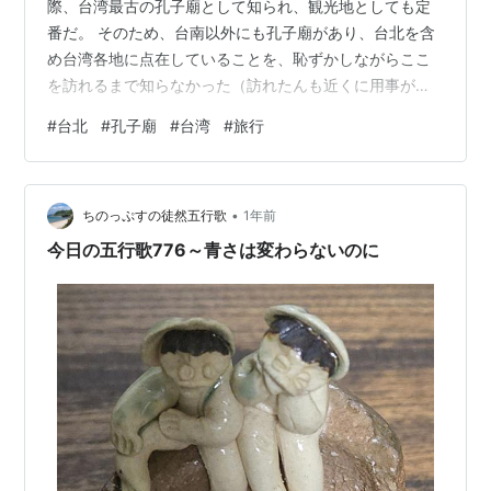
際、台湾最古の孔子廟として知られ、観光地としても定
番だ。 そのため、台南以外にも孔子廟があり、台北を含
め台湾各地に点在していることを、恥ずかしながらここ
を訪れるまで知らなかった（訪れたんも近くに用事があ
ったからである）。 台湾の宗教分布と孔子廟の立ち位置
#
台北
#
孔子廟
#
台湾
#
旅行
あくまで個人の感覚だが、台湾では媽祖信仰が最も身近
で数も多く、次いで道教、仏教の施設が多い印象があ
る。 その中で、儒教を祀る孔子廟は相対的に少ないと感
•
じる。特に地方に行けば行くほど、その傾向は強くなる
ちのっぷすの徒然五行歌
1年前
ように思う。 孔子廟が少なく感じられる理由として、思
今日の五行歌776～青さは変わらないのに
想そのものの現代との距離感も影響しているの…