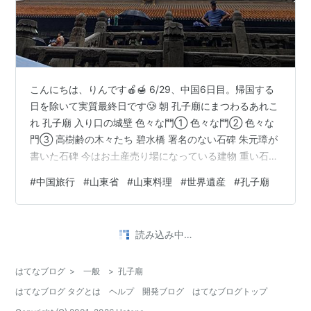
こんにちは、りんです🍎🍯 6/29、中国6日目。帰国する
日を除いて実質最終日です🥲 朝 孔子廟にまつわるあれこ
れ 孔子廟 入り口の城壁 色々な門① 色々な門② 色々な
門③ 高樹齢の木々たち 碧水橋 署名のない石碑 朱元璋が
書いた石碑 今はお土産売り場になっている建物 重い石碑
祭祀に使われる建物 孔子が植えた木 記念の建物 最高樹
#
中国旅行
#
山東省
#
山東料理
#
世界遺産
#
孔子廟
齢 ！大成殿！ 孔子の母親が使った井戸 孔府 重光門 仕事
場所 プライベートゾーン お庭 ps.ちょっとしたこと お昼
ご飯 ps.中国宮廷料理とは 散策 曲阜から済南へ 渋滞 晩
読み込み中…
御飯 朝 眠い＋お腹は満腹ということでこの旅初めての朝
食抜きで一日がスタート。いつも朝ごは…
はてなブログ
>
一般
>
孔子廟
はてなブログ タグとは
ヘルプ
開発ブログ
はてなブログトップ