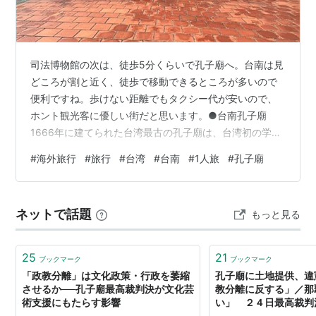
司法博物館の次は、徒歩5分くらいで孔子廟へ。台南は見
どころが割と近く、徒歩で移動できるところが多いので
便利ですね。歩けない距離でもタクシー代が安いので、
ホント観光客に優しい街だと思います。●台南孔子廟
1666年に建てられた台湾最古の孔子廟は、台湾初の学校
と言われていて、儒学の中心地だったところです。国の
#
海外旅行
#
旅行
#
台湾
#
台南
#
1人旅
#
孔子廟
指定古蹟に登録されています。現在の孔子廟は、日本統
治時代の1917年に改修されたそうです。開門時間 08:30
～17:30入場料 70台湾ドル（約380円）東側の東大成坊
ネットで話題
もっと見る
から入ります。孔子廟の右側、この門の奥に明倫堂（学
校）があります。 明倫堂明倫堂の中奥の門が明倫堂前の
礼門、こちらの門が孔子廟…
25
21
ブックマーク
ブックマーク
「政教分離」は文化政策・行政を萎縮
孔子廟に土地提供、違
させるか──孔子廟最高裁判決が文化芸
教分離に反する」／那
術支援にもたらす影響
い」 ２４日最高裁判