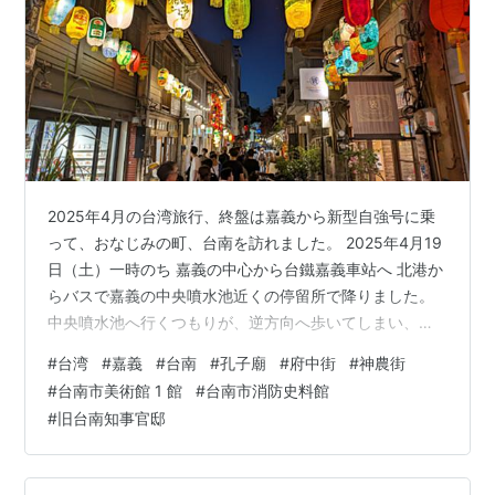
2025年4月の台湾旅行、終盤は嘉義から新型自強号に乗
って、おなじみの町、台南を訪れました。 2025年4月19
日（土）一時のち 嘉義の中心から台鐵嘉義車站へ 北港か
らバスで嘉義の中央噴水池近くの停留所で降りました。
中央噴水池へ行くつもりが、逆方向へ歩いてしまい、大
幅に無駄足を食いながらも中央噴水池ロータリーにやっ
#
台湾
#
嘉義
#
台南
#
孔子廟
#
府中街
#
神農街
て来ました。映画「KANO」にも登場した甲子園のエー
#
台南市美術館 1 館
#
台南市消防史料館
ス、呉明捷投手の像が立っています。 像の向こうの看板
#
旧台南知事官邸
が気になる！ ここに来たら、お昼は鶏肉飯で有名な噴水
鶏肉飯ですね。 ロータリー附近で、野外展示の絵を眺め
たり、パイナップル愛玉ゼリーを食べたりして駅へ向か