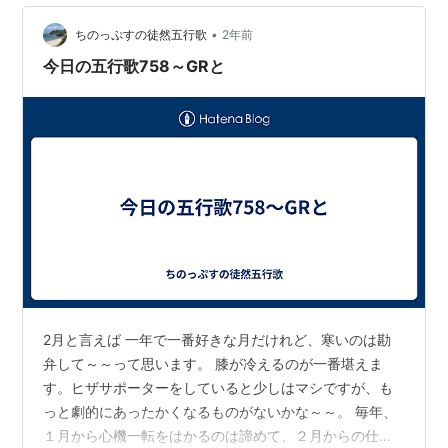
んでした。 変面ショーの後、博物館は見学しなかったの
に、土産品コーナーにはしっかり立ち寄って、河童の置
•
ちのっぷすの徒然五行歌
2年前
物を買ってしまいました。 …
今日の五行歌758～GRと
2月と言えば 一年で一番好きな月だけれど、寒いのは勘
弁して～～って思います。 膝が冷えるのが一番堪えま
す。ヒザサポーターをしていると少しはマシですが、も
っと劇的にあったかくなるものがないかな～～。 毎年、
１月から心機一転をはかるのは諦めて、２月からの仕切