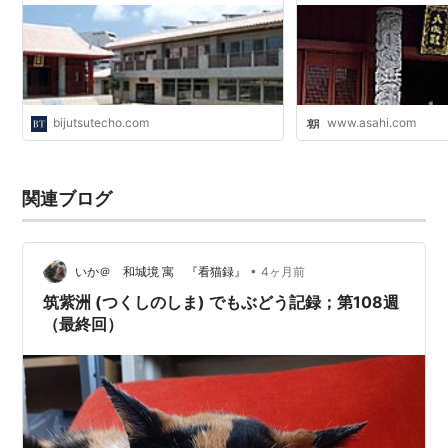
bijutsutecho.com
www.asahi.com
関連ブログ
•
いか＠ 和城境 寓 『看猫録』
4ヶ月前
筑紫洲 (つくしのしま) でもぶどう記録；第108週
（最終回）