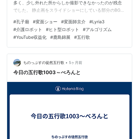
多く、少し外れた所からしか撮影できなかったのが残念
でした。 静止画をスライドショーにしている部分のBGM
はLyria3に依頼。 「変面ショーのBGMに相応しい曲を」
#
孔子廟
#
変面ショー
#
変面師京介
#
Lyria3
とリクエストすると、京劇っぽい音楽にはしてくれたも
#
介護ロボット
#
ヒト型ロボット
#
アルゴリズム
のの、なぜか中国語の歌入り。（「歌は不要」の指示も
#
YouTube収益化
#
鹿島錦展
#
五行歌
出していたのに） 再度「歌は不要」と指示し直しても、
その後2回も歌が入ったので、諦めて新しい画面で、仕切
り直し。 プロンプトはひとこと、「中華風の音楽。歌な
し」で再依頼。 完成した…
•
ちのっぷすの徒然五行歌
5ヶ月前
今日の五行歌1003～べろんと