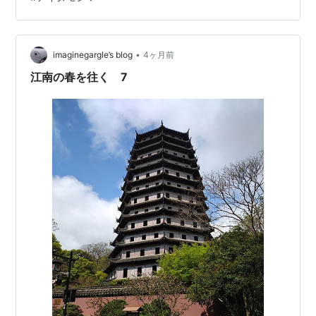
皇が東征の折に逗留したと記載されている古社で、天・
地・人の三ノ宮を有する。 毎年七月に岡田宮へ奉納する
黒崎祇園山笠は北九州の風物詩として有名である。wi…
•
imaginegargle’s blog
4ヶ月前
江南の春を往く 7