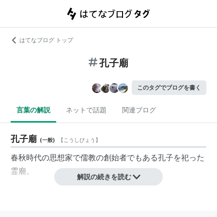
はてなブログ トップ
孔子廟
このタグでブログを書く
言葉の解説
ネットで話題
関連ブログ
孔子廟
(
一般
)
【
こうしびょう
】
春秋時代の思想家で儒教の創始者でもある孔子を祀った
霊廟。
解説の続きを読む