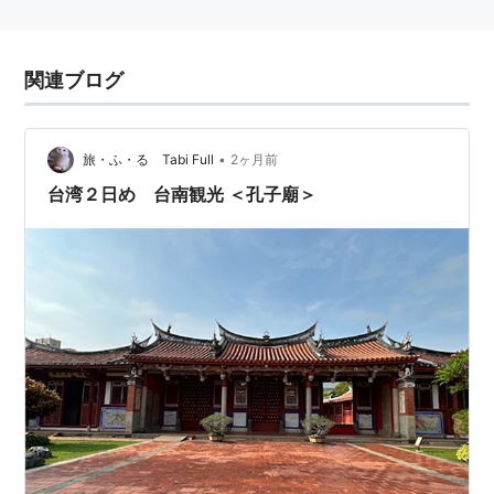
関連ブログ
•
旅・ふ・る Tabi Full
2ヶ月前
台湾２日め 台南観光 ＜孔子廟＞