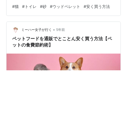
粉を固めてペレット状にしたウッドペレットを使用して
#
猫
#
トイレ
#
砂
#
ウッドペレット
#
安く買う方法
いる。 リンク 猫様によっては、砂の種類によって好き嫌
いがあるようだ。 元々、野良さん出身のうちの猫様達だ
が、みな気に入っておられるようだ。 ウッドペレットだ
•
と、匂いも木の香りがしてトイレ臭が気にならない。 し
ミーハー女子が行く
5年前
かも、『猫のトイレ用』として買うより、『燃料用』の
ペットフードを通販でとことん安く買う方法【ペ
ほうが安い。 中身は同じであ…
ットの食費節約術】
で 毎月ペットの食費がかさんで、バカにならない。。。