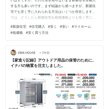
する方も多いのです。まず結論から述べますが、新築住
宅でも安く手に入れられる方法はいくつか存在します。
では、どうしたら新築住宅を相場価格よりも安く手に入
れるのか見ていきましょう。 iiie-tokushima.com
#
新築住宅
#
住宅購入
#
安く
#
安い
#
マイホーム
#
低価格
#
安く買う方法
•
EMA HOUSE
5年前
【家造り記録】アウトドア用品の保管のために、
イナバの物置を注文しました。