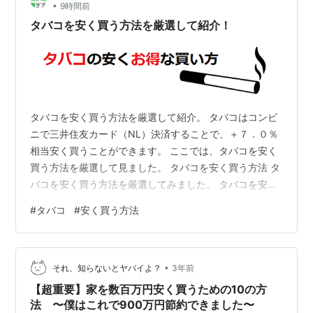
•
9時間前
や「電子機器」などが豊…
タバコを安く買う方法を厳選して紹介！
タバコを安く買う方法を厳選して紹介。 タバコはコンビ
ニで三井住友カード（NL）決済することで、＋７．０％
相当安く買うことができます。 ここでは、タバコを安く
買う方法を厳選して見ました。 タバコを安く買う方法 タ
バコを安く買う方法を厳選してみました。 タバコを安く
買う方法を比較・検討した結果は上記のとおりです。 タ
#
タバコ
#
安く買う方法
バコは三井住友カード（NL）を使い、コンビニで購入す
ることにより、＋７．０％相当実質割引で購入すること
ができます。 またタバコを安く買うことのできるクレジ
•
ットカード「三井住友カード（NL）」は、５００万人が
それ、知らないとヤバイよ？
3年前
利用しているポイントサイト「ハピタス（hapitas）」を
【超重要】家を数百万円安く買うための10の方
経由して発行することに…
法 〜僕はこれで900万円節約できました〜