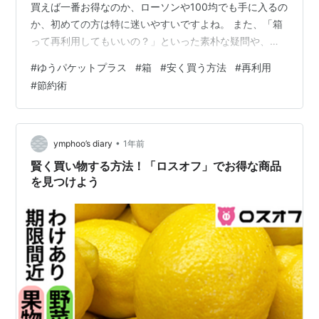
買えば一番お得なのか、ローソンや100均でも手に入るの
か、初めての方は特に迷いやすいですよね。 また、「箱
って再利用してもいいの？」といった素朴な疑問や、
「すぐに必要なときはどうすれば…」という不安も多い
#
ゆうパケットプラス
#
箱
#
安く買う方法
#
再利用
はずです。 この記事では、そんな皆さんのモヤモヤをま
#
節約術
るごと解決！公式ルートや裏ワザ、ストック管理や応急
策まで、初心者でもすぐできるコツをやさしくまとめま
した。 発送コストを抑えながら、毎回スムーズで快適な
発送を楽しみたいあなたのために、今日からすぐ役立つ
•
ymphoo’s diary
1年前
知識とアイデアをたっぷりご紹介します。 …
賢く買い物する方法！「ロスオフ」でお得な商品
を見つけよう