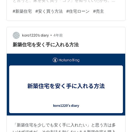
と言うと、家を安く買う「コツ」を知っていたから。
「何も知識がないまま不動産屋に行って勧められるがま
#
新築住宅
#
安く買う方法
#
住宅ローン
#
売主
まに物件を購入して住宅ローンを組んだ場合」と「ここ
に書かれていることを全て実行して家を買った場合」で
は、総支払い額でおそらく数百万円〜1,000万円以上の差
•
が生まれるはずです。逆に言えば、ほんの少しの知識を
koro1220’s diary
4年前
知らないだけで莫大なお金を損する可能性があるので
新築住宅を安く手に入れる方法
す。ヤバクないですか？だからこそ家探しをする前…
「新築住宅を少しでも安く手に入れたい」と思う方は多
いはずですが、その方法を知らないまま新築住宅を購入