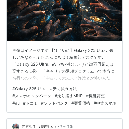
画像はイメージです 【はじめに】Galaxy S25 Ultraが欲
しいあなたへ📱✨ こんにちは！編集部デスクです♪
「Galaxy S25 Ultra、めっちゃ欲しいけど20万円超えは
高すぎる…😭」 「キャリアの返却プログラムって本当に
お得なの？💦」 「中古って大丈夫？詐欺とか怖いんだけ
ど…」 そんな悩みを抱えているあなたへ、心から伝えた
#
Galaxy S25 Ultra
#
安く買う方法
いことがあります🌈✨ 安心してください！ この記事で
#
スマホキャンペーン
#
乗り換えMNP
#
機種変更
は、Galaxy S25 Ultraを**実質1万円台～**で手に入れる
#
au
#
ドコモ
#
ソフトバンク
#
実質価格
#
中古スマホ
方法を、すべて公開します🔥 ✅ auの超お得キャンペーン
情報(3月31日まで限定!) ✅ ソフトバンクの衝撃の実質価
格 ✅ ドコモの隠…
•
五竿風月 ♪磯恋しい♪
7ヶ月前