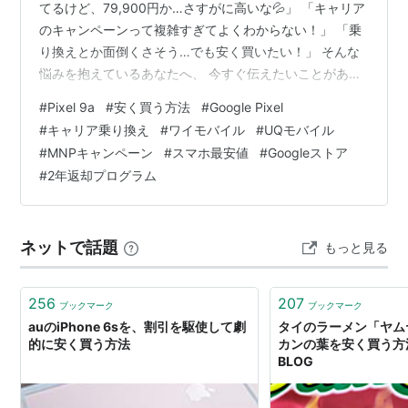
てるけど、79,900円か…さすがに高いな💦」 「キャリア
のキャンペーンって複雑すぎてよくわからない！」 「乗
り換えとか面倒くさそう…でも安く買いたい！」 そんな
悩みを抱えているあなたへ、 今すぐ伝えたいことがあり
ます🌟 安心してください。 この記事では、2026年3月現
#
Pixel 9a
#
安く買う方法
#
Google Pixel
在の最新情報をもとに、 Pixel 9aをできるだけ安く、安
#
キャリア乗り換え
#
ワイモバイル
#
UQモバイル
全に手に入れる方法を ぜ〜んぶまとめました！！ ✅ 全キ
#
MNPキャンペーン
#
スマホ最安値
#
Googleストア
ャリアの最安値を一覧で比較 ✅ 実質24円になるカラクリ
#
2年返却プログラム
をわかりやすく解説 ✅ 乗り換えたくない人向けのルート
も紹介 ✅ Q&Aで素朴な疑問もすべて解…
ネットで話題
もっと見る
256
207
ブックマーク
ブックマーク
auのiPhone 6sを、割引を駆使して劇
タイのラーメン「ヤム
的に安く買う方法
カンの葉を安く買う方法
BLOG