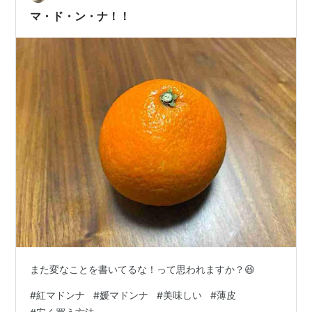
マ・ド・ン・ナ！！
また変なことを書いてるな！って思われますか？😆
#
紅マドンナ
#
媛マドンナ
#
美味しい
#
薄皮