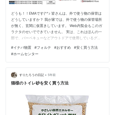
どうも！！EMAです(^^♪ 皆さんは、外で使う物の保管は
どうしていますか？ 我が家では、外で使う物の保管場所
が無く、玄関に仮置きしています。 Web内覧会もこのガ
ラクタのせいでできていません。 実は、これはほんの一
部で、バーベキューなどアウトドアで使用しているグッ
ズは全て車のトランクにぶち込んでいます。 外構工事が
#
イナバ物置
#
フォルテ
#
おすすめ
#
安く買う方法
終わっても、置く場所が無いためどうしようか迷ってい
#
ホームセンター
ましたが、今回思い切って物置を注文しました。 購入し
た物置 断熱材が入ったタイプと迷いましたが、最終的に
通常タイプの『FORTA』シリーズの物置にしました。サ
イズは、1790＊1370の通常高さのタイプです。 オプシ
•
すりたろうの日記
5年前
ョンで棚追加と通…
猫様のトイレ砂を安く買う方法