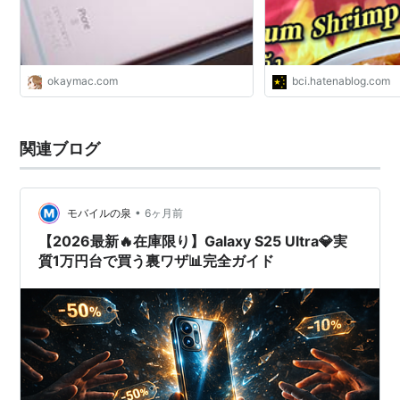
okaymac.com
bci.hatenablog.com
関連ブログ
•
モバイルの泉
6ヶ月前
【2026最新🔥在庫限り】Galaxy S25 Ultra💎実
質1万円台で買う裏ワザ📊完全ガイド