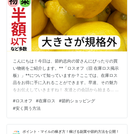
こんにちは！今日は、節約志向の皆さんにぴったりの買
い物術をご紹介します。**「ロスオフ（旧 在庫ロス掲示
板）」**について知っていますか？ここでは、在庫ロス
品をお得に手に入れることができます。早速、その魅力
をお伝えしていきますね！ 友達との会話から始まる… 友
人A: 最近、節約しようと思ってるんだけど、いい方法な
#
ロスオフ
#
在庫ロス
#
節約ショッピング
いかな？ 友人B: それなら、ロスオフって知ってる？在庫
#
安く買う方法
ロス品が安く手に入るんだ！ 友人A: え、そんなところが
あるの？どうやって探せるの？ 「ロスオフ」の魅力と
は？ 「ロスオフ」では、様々な商品が通常価格よりも大
ポイント・マイルの稼ぎ方！稼げる副業や節約方法を公開！
幅に安く提供されています。特に「セール中のコスメ」