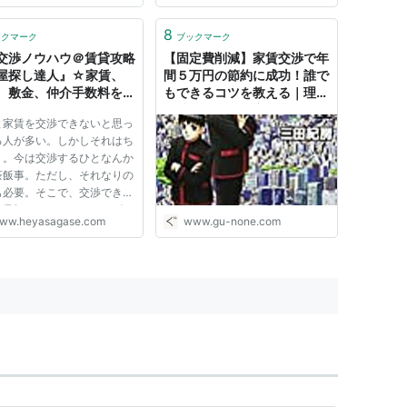
8
ックマーク
ブックマーク
交渉ノウハウ＠賃貸攻略
【固定費削減】家賃交渉で年
屋探し達人』☆家賃、
間５万円の節約に成功！誰で
、敷金、仲介手数料を値
もできるコツを教える｜理系
！
会社員のぐうの音
と家賃を交渉できないと思っ
る人が多い。しかしそれはち
う。今は交渉するひとなんか
茶飯事。ただし、それなりの
も必要。そこで、交渉できる
の見極めかたや、スムーズで
ww.heyasagase.com
www.gu-none.com
的な交渉の方法について説明
する。