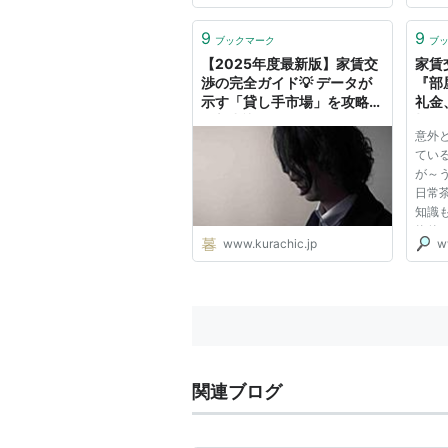
9
9
ブックマーク
ブ
【2025年度最新版】家賃交
家賃
渉の完全ガイド💡 データが
『部
示す「貸し手市場」を攻略す
礼金
る新常識
切る
意外
てい
が～
日常
知識
物件
www.kurachic.jp
w
効率
説明
関連ブログ