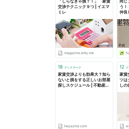
「しらなきゃ損？！」 家賃
同じ
交渉テクニック９つ | イエマ
う！
ミレ
仲良
magazine.ietty.me
f
18
12
ブックマーク
ブ
家賃交渉よりも効果大？知ら
家賃
ないと損をする正しいお部屋
ツは
探しスケジュール | 不動産サ
しの体
ムライ
のリ
heyazine.com
w