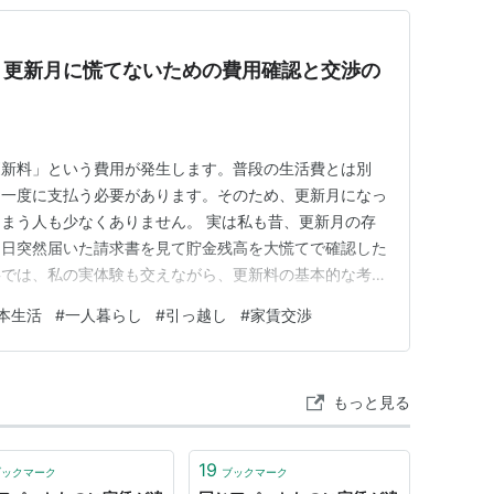
？更新月に慌てないための費用確認と交渉の
更新料」という費用が発生します。普段の生活費とは別
を一度に支払う必要があります。そのため、更新月になっ
まう人も少なくありません。 実は私も昔、更新月の存
る日突然届いた請求書を見て貯金残高を大慌てで確認した
事では、私の実体験も交えながら、更新料の基本的な考え
事前確認のポイントをまとめます。 この記事でわかる
本生活
#
一人暮らし
#
引っ越し
#
家賃交渉
か、何を基準に決まるのか 更新月の前に確認しておきた
きるのか、その基本的な考え…
もっと見る
19
ブックマーク
ブックマーク