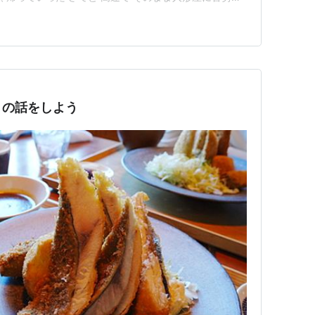
ャッター 信金で転回して、手前のコンビニでペットボ
が沢山 ・嫁の実家のゴミ ・叔父のぽんかん ・水…
」の話をしよう