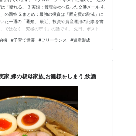
げは「断れる」 3.実録：管理会社へ送った交渉メール 4.
」の回答 5.まとめ：最強の投資は「固定費の削減」に
に届いた一通の「通知」 最近、投資や資産運用の記事を書
」ではなく「究極の守り」の話です。 先日、ポストを
封筒が届いていました。中身は「賃料改定のお知らせ」。
約術
#
子育て世帯
#
フリーランス
#
資産形成
10,500円（賃料＋共益費）の値上げをするというもの
実家,嫁の叔母家族,お雛様をしまう,飲酒