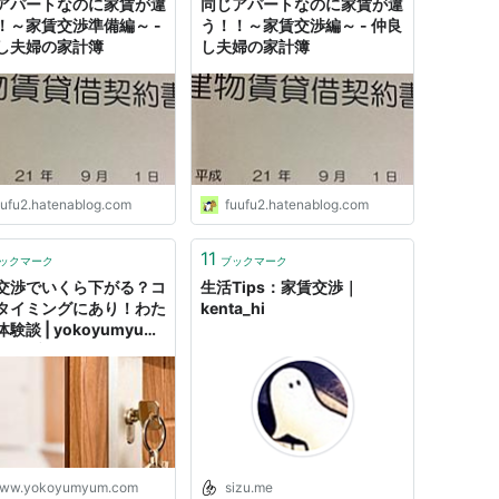
アパートなのに家賃が違
同じアパートなのに家賃が違
！～家賃交渉準備編～ -
う！！～家賃交渉編～ - 仲良
し夫婦の家計簿
し夫婦の家計簿
uufu2.hatenablog.com
fuufu2.hatenablog.com
11
ックマーク
ブックマーク
交渉でいくら下がる？コ
生活Tips：家賃交渉｜
タイミングにあり！わた
kenta_hi
験談 | yokoyumyum
ノベブログ
ww.yokoyumyum.com
sizu.me