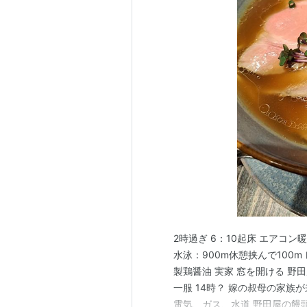
2時過ぎ 6：10起床 エアコ
水泳：900m休憩挟んで100m
製鶏醤油 実家 窓を開ける 野
一服 14時？ 嫁の叔母の家族が
電気、ガス、水道 野田屋の饅頭