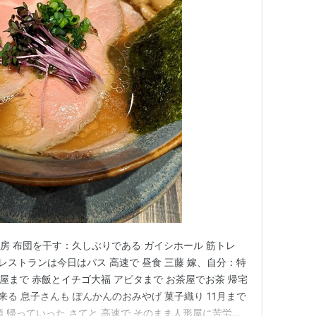
ン暖房 布団を干す：久しぶりである ガイシホール 筋トレ
 レストランは今日はパス 高速で 昼食 三藤 嫁、自分：特
田屋まで 赤飯とイチゴ大福 アピタまで お茶屋でお茶 帰宅
来る 息子さんも ぽんかんのおみやげ 菓子織り 11月まで
 帰っていった さてと 高速で そのまま人形屋に苦労し