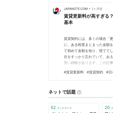
•
JAPANOTE.COM
2ヶ月前
賃貸更新料が高すぎる
基本
賃貸契約には、多くの場合「
に、ある程度まとまった金額
て初めて金額を知り、慌ててし
在をすっかり忘れていて、あ
苦い経験があります。この記
方と、更新月に困らないための
#
賃貸更新料
#
賃貸契約
#
日
こと 更新料がいくらかかるの
い費用の項目 更新料は交渉で
ネットで話題
52
20
ブックマーク