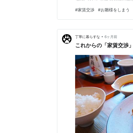
て行くが、、、、やってないシ
#
家賃交渉
#
お雛様をしまう
トルとか 珈琲買って帰宅 荷物
•
丁寧に暮らすな
6ヶ月前
これからの「家賃交渉