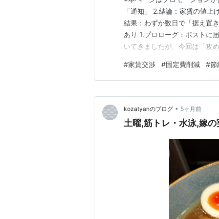
「通知」 2.結論：家賃の値上
結果：わずか数日で「据え置き
あり 1.プロローグ：ポスト
いてきましたが、今回は「攻め
開けると管理会社から一通の
#
家賃交渉
#
固定費削減
#
節
内容は、次回の更新時から月額
でした。 月1万円。年間で1…
•
kozatyanのブログ
5ヶ月前
土曜,筋トレ・水泳,嫁の