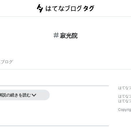
寂光院
連ブログ
はてな
寺。
解説の続きを読む
はてな
はてな
Copyrig