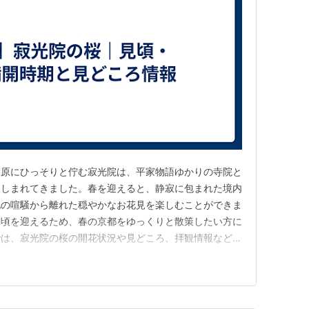
大原にひっそりと佇む寂光院は、平家物語ゆかりの寺院と
親しまれてきました。春を迎えると、静寂に包まれた境内
地の喧騒から離れた穏やかなお花見を楽しむことができま
見頃を迎えるため、春の京都をゆっくりと散策したい方に
では、寂光院の桜の開花状況や見どころ、拝観情報などを
【2026年最新】寂光院の桜・基本情報 まずは、寂光院
を表にまとめました。拝観時間や料金などの詳細は季節に
め、お出かけの際の目…