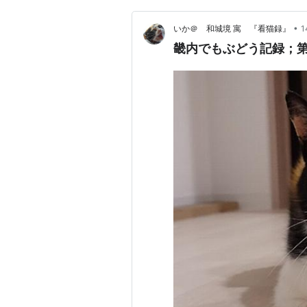
•
いか＠ 和城境 寓 『看猫録』
畿内でもぶどう記録；第