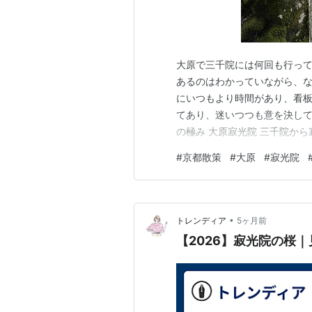
大原で三千院には何回も行っ
あるのはわかっていながら、
にいつもより時間があり、看板
てあり、迷いつつも意を決して
の極み 大原寂光院 三千院か
院は道が狭く、駐車場もほと
#
京都散策
#
大原
#
寂光院
いながら遠い感じがしてました
りつかせてもらえない最奥の聖
•
トレンディア
5ヶ月前
【2026】寂光院の桜