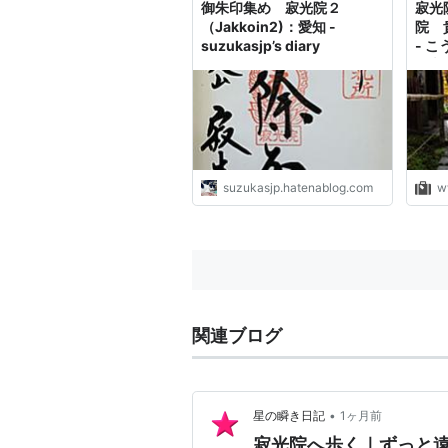
御朱印集め 寂光院２
寂光
（Jakkoin2)：愛知 -
院 
suzukasjp’s diary
- 
と
suzukasjp.hatenablog.com
w
関連ブログ
•
星の瞬き日記
1ヶ月前
寂光院へ歩く｜ずっと