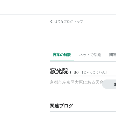
はてなブログ トップ
言葉の解説
ネットで話題
関
寂光院
(
一般
)
【
じゃっこういん
】
京都市左京区大原にある天台宗の尼
関連ブログ