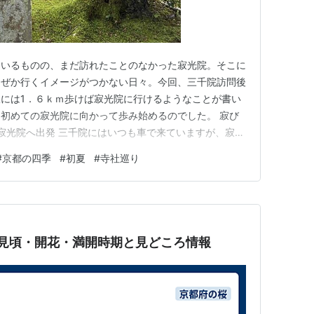
ているものの、まだ訪れたことのなかった寂光院。そこに
なぜか行くイメージがつかない日々。今回、三千院訪問後
には1．６ｋｍ歩けば寂光院に行けるようなことが書い
初めての寂光院に向かって歩み始めるのでした。 寂び
ら寂光院へ出発 三千院にはいつも車で来ていますが、寂光
んどなさそうなイメージがありましたので、近くまで来て
#
京都の四季
#
初夏
#
寺社巡り
。 しかも名が『寂光院』ですから。そう簡単にはたど
地のような存在だったわ…
｜見頃・開花・満開時期と見どころ情報