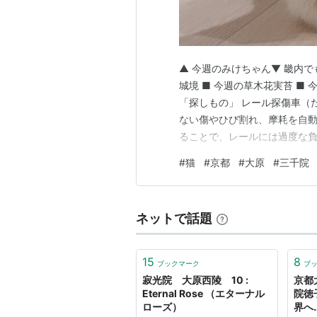
▲ 今週のみけちゃん▼ 畿内で
城境 ■ 今週の草木花実苔 ■
「探しもの」 レール探傷車（
ない傷やひび割れ、摩耗を自動
ることで、レールには過度な
これを放置すると最悪の場合
#
猫
#
京都
#
大原
#
三千院
るため、事故を未然に防ぐ非常に重
ょう）は、やまと言葉では…
ネットで話題
15
8
ブックマーク
ブ
寂光院 大原西陵 10 :
京都
Eternal Rose （エターナル
院徳
ローズ）
界へ