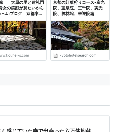
院 大原の里と建礼門
京都の紅葉狩りコース-寂光
貴女の笑顔が見たいから
院、宝泉院、三千院、実光
こうへいブログ 京都案内
院、勝林院、来迎院編
文章研究について
ww.kouhei-s.com
kyotohotelsearch.com
遠く感じていた寺で出会った六万体地蔵