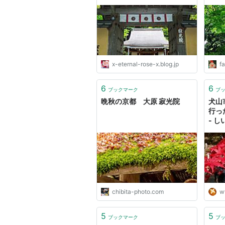
x-eternal-rose-x.blog.jp
fa
6
6
ブックマーク
ブ
晩秋の京都 大原 寂光院
犬山
行っ
- し
け
chibita-photo.com
w
5
5
ブックマーク
ブ