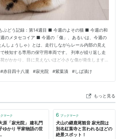
もぶどう記録：第14週目 ■ 今週のよその猫 ■ 今週の和
 今週のメタセコイア ■ 今週の「傷」、あるいは、今週の
たんしょうしゃ）とは、走行しながらレール内部の見え
で検知する専用の保守用車両です。 列車が繰り返し走
負荷がかかり、目に見えないほど小さな傷が発生します。
「レールの折損（破断）」による重大な脱線事故につなが
#
赤目四十八瀧
#
寂光院
#
紫葉漬
#
しば漬け
要な役割を担っています。 google AI 探傷（たんし
もっと見る
6
ックマーク
ブックマーク
大原「寂光院」 建礼門
犬山の継鹿尾観音 寂光院は
子ゆかり 平家物語の世
別名紅葉寺と言われるほどの
…
絶景スポット！