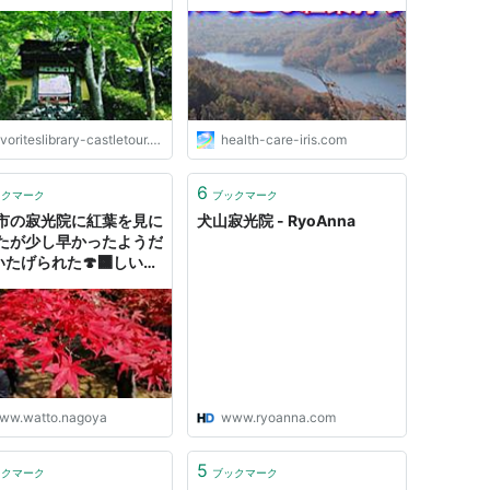
voriteslibrary-castletour.com
health-care-iris.com
6
ックマーク
ブックマーク
市の寂光院に紅葉を見に
犬山寂光院 - RyoAnna
たが少し早かったようだ
いたげられた🍄‍🟫しいた
ww.watto.nagoya
www.ryoanna.com
5
ックマーク
ブックマーク