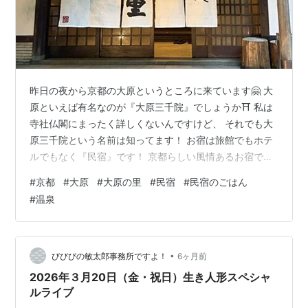
昨日の夜から京都の大原というところに来ています🤗 大
原といえば有名なのが『大原三千院』でしょうか⛩️ 私は
寺社仏閣にまったく詳しくないんですけど、 それでも大
原三千院という名前は知ってます！ お宿は旅館でもホテ
ルでもなく『民宿』です！ 京都らしい風情あるお宿です
✨ 大原は京都の山奥にあるので、 周りはほんと森みたい
#
京都
#
大原
#
大原の里
#
民宿
#
民宿のごはん
になってて、 川のせせらぎが聞こえてきたりで癒されま
#
温泉
す🌳🌳🌳 お部屋の窓からの景色はこんな感じ👇 そしてお
宿でのお楽しみがお食事👏 大原は味噌が有名らしく、 今
回は味噌鍋ミニ会席コースにしましたよ🍚 味噌鍋グツグ
ツ！鶏肉は京赤地鶏！！ 〆は雑炊にしていただきました
•
びびびの敏太郎事務所ですよ！
6ヶ月前
😋 お刺身や天ぷらに…
2026年３月20日（金・祝日）生き人形スペシャ
ルライブ