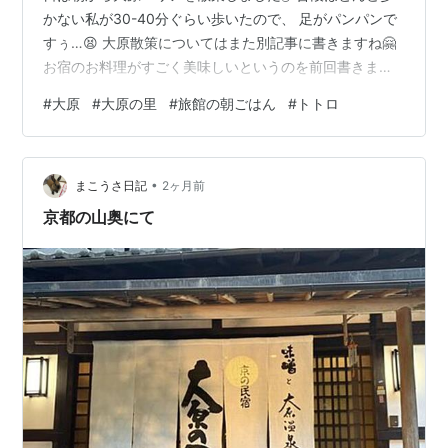
かない私が30-40分ぐらい歩いたので、 足がパンパンで
すぅ…😫 大原散策についてはまた別記事に書きますね🤗
お宿のお料理がすごく美味しいというのを前回書きまし
たが、 朝ごはんもものすごく美味しかったんですよ😆
#
大原
#
大原の里
#
旅館の朝ごはん
#
トトロ
THE 旅館の朝ごはんって感じです🍚 ほんとは毎朝こうい
う朝ごはんが食べたい🤤 メインはサバの味噌煮！！ 大原
というところはお味噌が有名なので、 サバも塩焼きでは
•
なく味噌煮でした😆 私はどっちかというと塩焼きの方が
まこうさ日記
2ヶ月前
好きなんやけど、 この味噌煮はえげつなく美味しかっ
京都の山奥にて
た…まじで…🤤 普段…