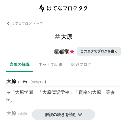
はてなブログ トップ
大原
このタグでブログを書く
言葉の解説
ネットで話題
関連ブログ
大原
(
一般
)
【
おおはら
】
→「大原学園」「大原簿記学校」「資格の大原」等参
照。
大原
(
地理
)
【
おおばら
】
解説の続きを読む