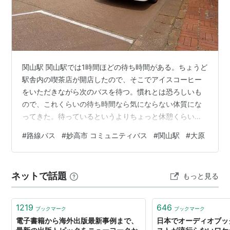
関山駅 関山駅では1時間ほどの待ち時間がある。ちょうど
駅舎内の喫茶店が開店したので、そこでアイスコーヒー
をいただきながら次のバスを待つ。慣れとは恐ろしいも
ので、これくらいの待ち時間なら気にならない体質にな
ってきた。待っているというよりちょっと休憩くらいの
気持ちだ。 2026.06.30[Tue]妙高小前(発)～関山駅
#
路線バス
#
妙高市 コミュニティバス
#
関山駅
#
大原
10:51→大原11:00～大鹿(行)妙高市 コミュニティバス
[13]大鹿・樽本線、¥200、5.1km 関山駅～大原（妙高
市） [Google MyMaps] 妙高市コミュニティバス 大鹿行
ネットで話題
もっと見る
時間が近くなったので、バス停へ出てバスを待つ。次の
バスもNPO法人ふるさとづくり妙高が…
1219
646
ブックマーク
ブックマーク
電子書籍から海外出版最新事例まで、
日本でオーディオブッ