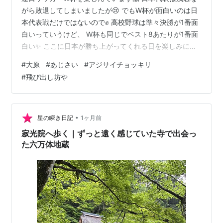
がら敗退してしまいましたが😢 でもW杯が面白いのは日
本代表戦だけではないので✊ 高校野球は準々決勝が1番面
白いっていうけど、 W杯も同じでベスト8あたりが1番面
白い✨ ここに日本が勝ち上がってくれる日を楽しみにし
てる🤗 さてさて大原散策について色々書いてきました
#
大原
#
あじさい
#
アジサイチョッキリ
が、 今回が最後です！なんとか6月中に書けてよかった
#
飛び出し坊や
😂 大原三千院ではこの時期あじさい祭りが行われてるら
しいんやけど、 今年は中止となってしまったそうで…🥺
原因は「アジサイチョッキリ」の仕業だそうです😲 アジ
サイチョッキリとはゾウムシという種類の虫のあだ名
•
星の瞬き日記
1ヶ月前
で、 卵を茎に産み付けたあと…
寂光院へ歩く｜ずっと遠く感じていた寺で出会っ
た六万体地蔵