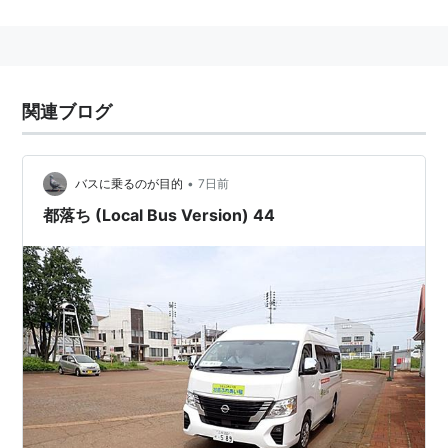
大原駅 広島高速交通（
広島新交通1号線
）
広島市
安佐南区
沼田町
伴にある、
広島高速交通
の駅。→
大原駅
関連ブログ
○
リスト
：
駅キーワード
•
バスに乗るのが目的
7日前
都落ち (Local Bus Version) 44