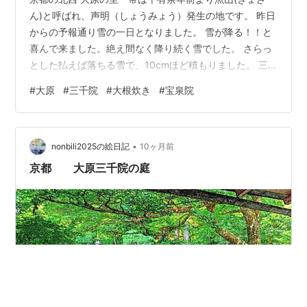
ん)と呼ばれ、声明（しょうみょう）発生の地です。 昨日
からの予報通り雪の一日となりました。 雪が降る！！と
喜んで来ました。絶え間なく降り続く雪でした。 さらっ
とした払えば落ちる雪で、10cmほど積もりました。 三
千院 三千院は寛和2年（986）恵心僧都の建立で天台宗五
#
大原
#
三千院
#
大根炊き
#
宝泉院
門跡の一つです。 参道 三千院門 境内 大根焚きのお振舞
い 2月の最初の午の日「初午の日」前後には無病息災や
長寿を祈願し大根焚きが振舞われます。 （初午の日は2
•
月1日から12日まで毎年変動 2026年は2月1日 2027年は2
nonbili2025の絵日記
10ヶ月前
月8日。 大根焚きは2026年は2月7日から11日） …
京都 大原三千院の庭