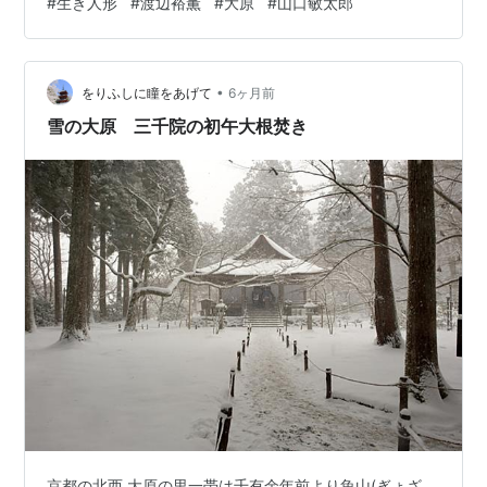
#
生き人形
#
渡辺裕薫
#
大原
#
山口敏太郎
tortoise_company@yahoo.co.jp お名前を書いてメール
して下さい。 生き人形について語っていただく大原さん
•
をりふしに瞳をあげて
6ヶ月前
雪の大原 三千院の初午大根焚き
京都の北西 大原の里一帯は千有余年前より魚山(ぎょざ