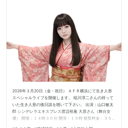
2026年３月20日（金・祝日） ＡＦＲ横浜にて生き人形
スペシャルライブを開催します。 稲川淳二さんの持って
いた生き人形の後日談を聴いて下さい。 出演：山口敏太
郎 シンデレラエキスプレス渡辺裕薫 大原さん（舞台女
優） 開場：１４時３０分 開演：１５時 観覧料金：３５
００円＋１ドリンク（当日現金払い） お申込み：