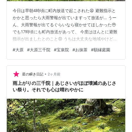
今日は早朝4時頃に町内放送で起こされた😫 避難指示と
かかと思ったら大雨警報が出ていますって放送が… うー
ん、大雨警報が出てるぐらいなら寝かせてほしかった🥹
でも17時頃にも町内放送があって、 今度はほんとに避難
指示が出ましたとのこと😧 うちは大丈夫な地域やけど、
ちょっと心配やなぁ…🥺 さてさて、先日の京都大原エリ
#
大原
#
大原三千院
#
宝泉院
#
お抹茶
#
額縁庭園
アでの散策のことを書こうと思います🙌 10時にお宿をチ
ェックアウトしてから、 とりあえず有名な大原三千院を
目指すことに！ 徒歩で約30分かかるとお宿の人が言って
•
ました🥹 簡単な地図をもらって歩き出したのはいいんや
星の瞬き日記
2ヶ月前
けど、 早速道がわからなくなる😂 ちょうどおうちの前を
雨上がりの三千院｜あじさいがほぼ壊滅のあじさ
掃き掃除してた人がい…
い祭り。それでも心は晴れやかに