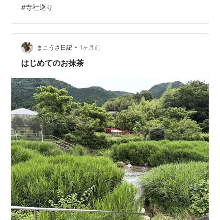
た。 寂びの極み 大原寂光院 三千院から寂光院へ出発 三
#
寺社巡り
千院にはいつも車で来ていますが、寂光院は道が狭く、
駐車場もほとんどなさそうなイメージがありましたの
で、近くまで来ていながら遠い感じがしてました。 しか
も名が『寂光院』ですから。そう簡単にはたどりつかせ
•
まこうさ日記
1ヶ月前
てもらえない最奥の聖地のような存在だったわ…
はじめてのお抹茶