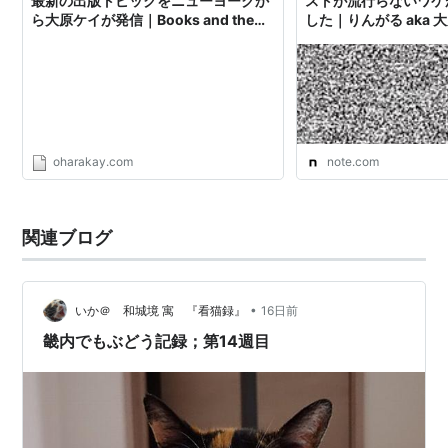
最新の出版トピックをニューヨークか
ストが流行らないワケ
ら大原ケイが発信｜Books and the
した｜りんがる aka 
City
oharakay.com
note.com
関連ブログ
•
いか＠ 和城境 寓 『看猫録』
16日前
畿内でもぶどう記録；第14週目