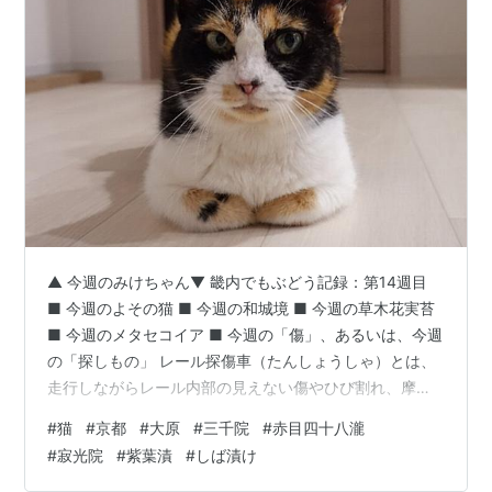
▲ 今週のみけちゃん▼ 畿内でもぶどう記録：第14週目
■ 今週のよその猫 ■ 今週の和城境 ■ 今週の草木花実苔
■ 今週のメタセコイア ■ 今週の「傷」、あるいは、今週
の「探しもの」 レール探傷車（たんしょうしゃ）とは、
走行しながらレール内部の見えない傷やひび割れ、摩耗
を自動で検知する専用の保守用車両です。 列車が繰り返
#
猫
#
京都
#
大原
#
三千院
#
赤目四十八瀧
し走ることで、レールには過度な負荷がかかり、目に見
#
寂光院
#
紫葉漬
#
しば漬け
えないほど小さな傷が発生します。これを放置すると最