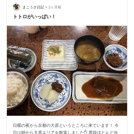
が、三千院くらい奥の方になると車で向かいます。京都
•
まこうさ日記
2ヶ月前
中心部を抜けるとき、清水寺近辺から知恩院あたり…
トトロがいっぱい！
日曜の夜から京都の大原というところに来ています！ 今
日は朝から大原エリアを散策しました✋ 普段ほとんど歩