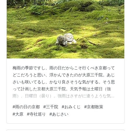
梅雨の季節ですし、雨の日だからこそ行くべき京都って
どこだろうと思い、浮かんできたのが大原三千院。あじ
さいも咲いてるし、かなり良さそうな気がする。そう思
って計画した京都大原三千院。天気予報は土曜日（強
雨）、日曜日（曇り）。強雨はさすがに違うような気が
するし、強雨の後で苔も瑞々しい状態になっているであ
#
雨の日の京都
#
三千院
#
おみくじ
#
京都散策
ろう雨上がりの日曜日に決め、あじさいに雨の露が残る
#
大原
#
寺社巡り
#
あじさい
ベストコンディションかもしれないと張り切って向かう
ことにしました。 雨上がりの光差す 三千院わらべ地蔵
大原へ 京都には基本的に電車で向かうことが多い私です