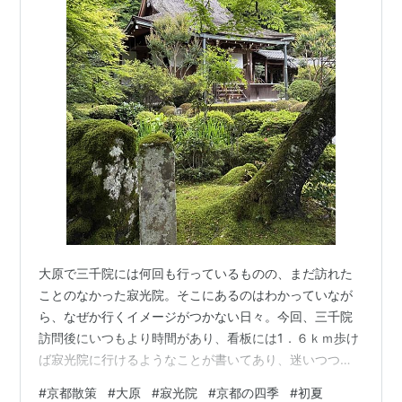
大原で三千院には何回も行っているものの、まだ訪れた
ことのなかった寂光院。そこにあるのはわかっていなが
ら、なぜか行くイメージがつかない日々。今回、三千院
訪問後にいつもより時間があり、看板には1．６ｋｍ歩け
ば寂光院に行けるようなことが書いてあり、迷いつつも
意を決して初めての寂光院に向かって歩み始めるのでし
#
京都散策
#
大原
#
寂光院
#
京都の四季
#
初夏