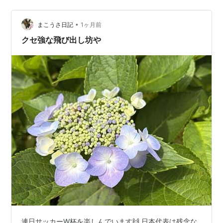
悪の場合「レールの折損（破断）」による重大な脱線事
故につながるため、事故を未然に防ぐ非常に重要な役割
を担っています。 google AI 探傷（たんしょう）は、や
•
まこうさ日記
1ヶ月前
まと言葉では…
クセ強な飛び出し坊や
連日サッカーW杯を楽しんでいます🙌 日本代表は残念な