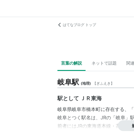
はてなブログ トップ
言葉の解説
ネットで話題
関
岐阜駅
(
地理
)
【
ぎふえき
】
駅として ＪＲ東海
岐阜県
岐阜市
橋本町
に存在する、「
岐阜とつく駅名は、JRの「岐阜」
前者にはJRの東海道本線・高山本