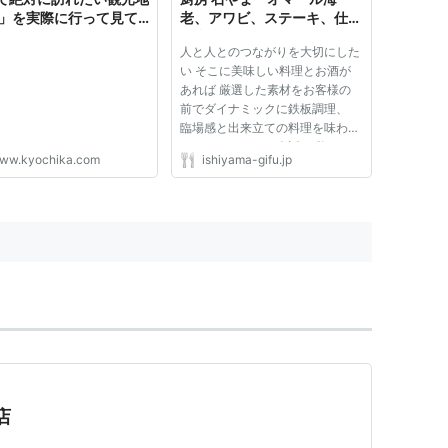
個」を実際に行って見て
老、アワビ、ステーキ、仕出
し弁当をご提供致します
人と人とのつながりを大切にした
い そこに美味しい料理とお酒が
あれば 厳選した素材をお客様の
前でダイナミックに鉄板調理、
臨場感と出来立ての料理を味わっ
ていただくことで会話が弾み、
ww.kyochika.com
ishiyama-gifu.jp
お客様同士の縁が深まる、そんな
粋な大人の上質空間を提供いたし
ます。 VIEW MORE
店