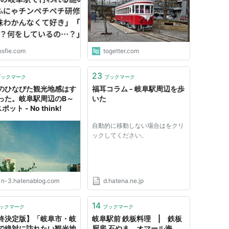
osfie.com
togetter.com
23
ブックマーク
ブックマーク
のひなびた観光地感はす
福耳コラム - 岐阜駅周辺を歩
った。岐阜駅周辺のB～
いた
ポット - No think!
自動的に移動しない場合はをクリ
ックしてください。
-n-3.hatenablog.com
d.hatena.ne.jp
14
ックマーク
ブックマーク
終決定版】「岐阜市・岐
岐阜駅前 鉄板料理 | 鉄板
で絶対に訪れたい観光地
厨房 石やま オマール海