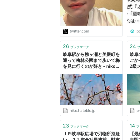
https://t.co/blaAK9uMI1"
twitter.com
p
26
24
ブックマーク
岐阜駅から柳ヶ瀬と美殿町を
岐阜
通って梅林公園まで歩いて梅
ごか
を見に行くのが好き - niko
Z級ス
life...
niko.hateblo.jp
p
23
14
ブックマーク
ブ
ＪＲ岐阜駅広場で刃物所持疑
【最
い、２１歳会社員逮捕 財布
阜駅