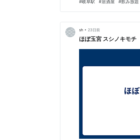
#
岐阜駅
#
居酒屋
#
飲み放題
人数に合わせて落ち着いて過
•
sh
23日前
ほぼ玉宮 スシノキモチ