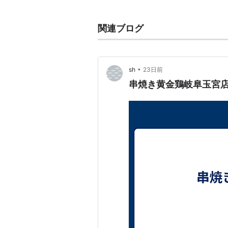
後者には名鉄の名古屋本線・各務原
両駅間の乗り継ぎは、慣れていない
関連ブログ
い。
名鉄岐阜駅は2005年1月29日に
同駅前にあった名鉄岐阜市内線の停留
•
sh
23日前
駅前」を名乗っていた。
串焼き黄金鶏岐阜玉宮
＞＞ 路線案内
ＪＲ東海
＜＜
地図上の東西に準拠して表記。駅つ
・
■
東海道本線
…
大垣
…
西岐阜
←「
〈
岐阜
↑上段続き
…〈
名古屋駅
〉…
金山
■
東海道線（豊橋以東）…（至
■
東海道線（大垣以西）…(至