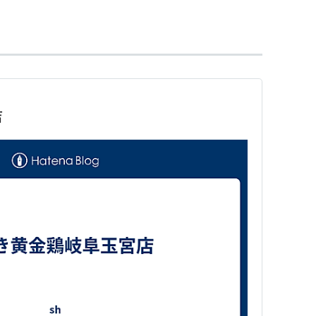
線が乗り入れている。
場合は，２０分ほどの余裕時間を見込んだほうがよ
改称されるまでは「新岐阜」駅と呼ばれていた。
所名は2005年4月1日に廃止されるまで「新岐阜
店
きキーワードが存在する場合は〈〉で囲んで表示。
駅
〉
」→
木曽川
→
尾張一宮
…
下段へ↓
…〈
豊橋駅
〉…
・
浜松
〈
静岡駅
〉
熱海
〈
東京駅
〉
）
・
〈
米原駅
〉
関ヶ原
)