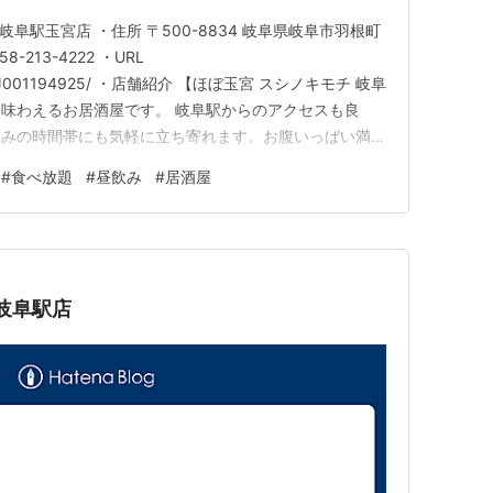
岐阜駅玉宮店 ・住所 〒500-8834 岐阜県岐阜市羽根町
-213-4222 ・URL
.jp/strJ001194925/ ・店舗紹介 【ほぼ玉宮 スシノキモチ 岐阜
味わえるお居酒屋です。 岐阜駅からのアクセスも良
飲みの時間帯にも気軽に立ち寄れます。お腹いっぱい満足
意があり、鮨を中心に多彩なメニューでその日の気分に合
#
食べ放題
#
昼飲み
#
居酒屋
囲気でゆったり過ごせるのも魅力。 皆様のご来店をお
岐阜駅店