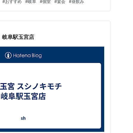
#
おすすめ
#
岐阜
#
個室
#
宴会
#
昼飲み
ごせます。飲み放題と相性の良い味わいで、いつもの集…
 岐阜駅玉宮店