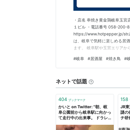
・
■
高山本線
「
〈岐阜駅〉
（起点駅） 」 →
・店名 串焼き黄金鶏岐阜玉宮店 
１ビル ・電話番号 058-200-8
山
）
https://www.hotpepper
名古屋鉄道（名鉄岐阜駅）
は、岐阜で気軽に楽しめる居
ます。 岐阜駅や玉宮エリアか
→
名鉄岐阜
を参照。
ったり。さらにランチの時間
#
岐阜
#
居酒屋
#
焼き鳥
#
いです。焼きたての焼き鳥と
しみください。 皆様のご…
ネットで話題
404
158
ブックマーク
かいと on Twitter: "朝、岐
JR
阜公園前から岐阜駅に向かっ
謎の
て走行中の出来事。 ドラレ
チ研
コにて。 大雨の影響かな？
て好
怖い。
てい