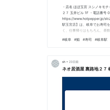
・店名 ほぼ玉宮 スシノキモチ 
２７ 玉井ビル 1F ・電話番号 058
https://www.hotpepper
駅玉宮店】は、岐阜でお寿司を
く、仕事帰りはもちろん、昼
したい方には食べ放題のご用
#
岐阜
#
鮨
#
寿司
#
岐阜駅
わせて選べます。落ち着いた雰
待ちし…
•
sh
23日前
ネオ居酒屋 裏路地２７ 