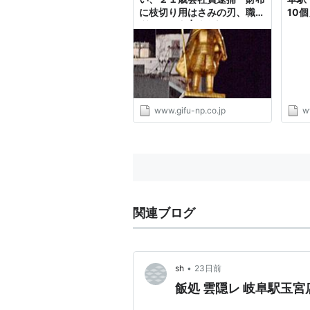
に枝切り用はさみの刃、職務
10
質問で発覚 | 岐阜新聞Web
きた
www.gifu-np.co.jp
w
関連ブログ
•
sh
23日前
飯処 雲隠レ 岐阜駅玉宮