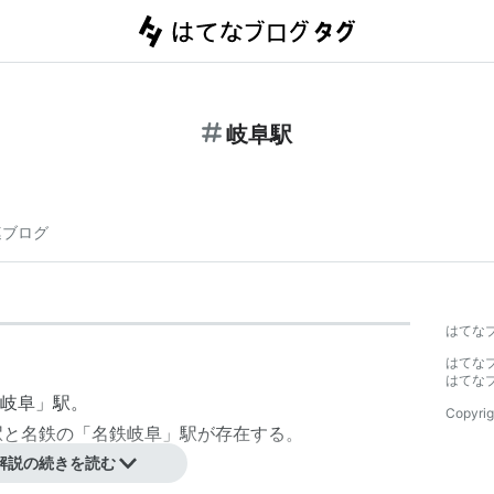
岐阜駅
連ブログ
はてな
はてな
はてな
岐阜
」駅。
Copyrig
駅と名鉄の「名鉄岐阜」駅が存在する。
線。
解説の続きを読む