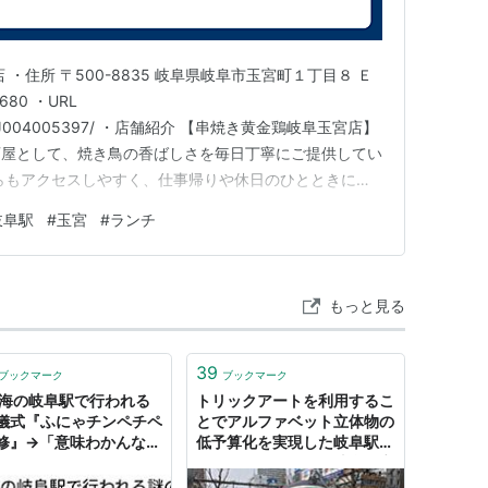
長森
…
各務ヶ原
…
美濃太田
…
下呂
…
高山
…（至・
富
・住所 〒500-8835 岐阜県岐阜市玉宮町１丁目８ Ｅ
680 ・URL
.jp/strJ004005397/ ・店舗紹介 【串焼き黄金鶏岐阜玉宮店】
酒屋として、焼き鳥の香ばしさを毎日丁寧にご提供してい
らもアクセスしやすく、仕事帰りや休日のひとときにぴ
帯もご用意しており、昼からでもしっかり満足できる味わ
岐阜駅
#
玉宮
#
ランチ
相性の良いおつまみをご一緒に、落ち着いた雰囲気でお楽
もっと見る
39
ブックマーク
ブックマーク
東海の岐阜駅で行われる
トリックアートを利用するこ
儀式『ふにゃチンペチペ
とでアルファベット立体物の
修』→「意味わかんなく
低予算化を実現した岐阜駅
き」「これは…？何をし
「因みに＃ではなく岐阜の市
るの…？」
章」