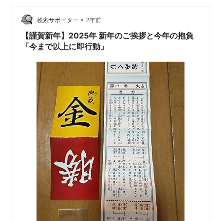
の人の命が救われますように祈るばかりです。 短いです
が、新年のご挨拶はこれにて。 jun…
•
検索サポーター
2年前
【謹賀新年】2025年 新年のご挨拶と今年の抱負
「今まで以上に即行動」