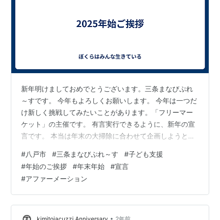
新年明けましておめでとうございます。三条まなびぷれ
～すです。 今年もよろしくお願いします。 今年は一つだ
け新しく挑戦してみたいことがあります。「フリーマー
ケット」の主催です。 有言実行できるように、新年の宣
言です。 本当は年末の大掃除に合わせて企画しようと昨
年から考えてはおりましたが、ノウハウを学ぶ余裕がな
#
八戸市
#
三条まなびぷれ～す
#
子ども支援
かったので、年度末に向けて企画してみようと思ってい
#
年始のご挨拶
#
年末年始
#
宣言
ます。 お子さんの成長は早いので、洋服やオモチャ、本
#
アファーメーション
など、成長に応じて必要なものが短期間に変化するので
お金もかかりますし、不要なものを手放す手間も大変で
す。 欲しい人と手放したい人をマッチングできる場の提
供ができたらいいなと思っています。 昨…
•
kimitojacuzzi Anniversary
2年前