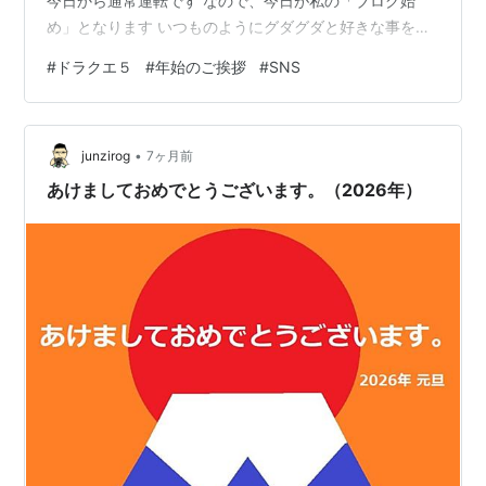
今日から通常運転です なので、今日が私の「ブログ始
め」となります いつものようにグダグダと好きな事を書
く、日々の記録を残すためのブログになるかと思います
#
ドラクエ５
#
年始のご挨拶
#
SNS
が、誰かの何かの役に立てたらいいなと思います 今年も
また1年、楽しくブログを書いていこうと思いますφ(..) さ
て、年始に何を書こうかと思い悩みました というのも、
•
年末にも書いたと思うのですが、例年よりも早い年末の
junzirog
7ヶ月前
お休みの入りだったので、書けずに終わっていることが
あけましておめでとうございます。（2026年）
たくさんあるからですね…