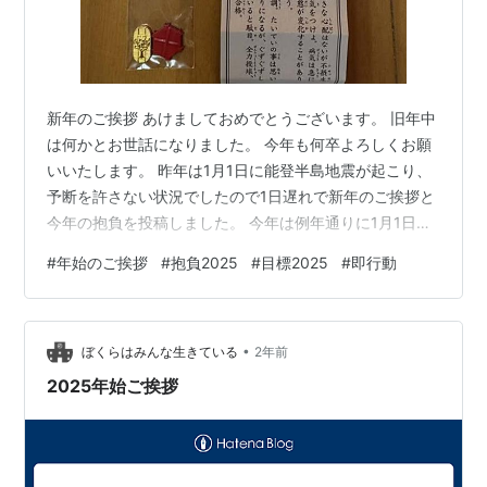
新年のご挨拶 あけましておめでとうございます。 旧年中
は何かとお世話になりました。 今年も何卒よろしくお願
いいたします。 昨年は1月1日に能登半島地震が起こり、
予断を許さない状況でしたので1日遅れで新年のご挨拶と
今年の抱負を投稿しました。 今年は例年通りに1月1日に
新年のご挨拶と今年の抱負を投稿いたします。 今年が皆
#
年始のご挨拶
#
抱負2025
#
目標2025
#
即行動
様にとって良い年になることを願い、私も邁進して参り
ますので、どうぞよろしくお願いいたします。 2025年
新年のご挨拶と今年の抱負、指針 新年のご挨拶 今年もお
•
みくじを引きました 今年の目標 １．選り好みをせずに仕
ぼくらはみんな生きている
2年前
事を受ける ２．情報発信をより積極的に 今年の抱負、指
2025年始ご挨拶
針 今年もおみ…