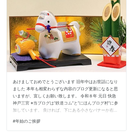
あけましておめでとうございます 旧年中はお世話になり
ました 本年も相変わらずな内容のブログ更新になると思
いますが、宜しくお願い致します。 令和８年 元日 快急
神戸三宮 ※当ブログは”鉄道コム”と”にほんブログ村”に参
加しています。 良ければ、下にある小さなバナーか右側
のバナーをポチっとおねがいします。 にほんブログ村 ラ
#
年始のご挨拶
ンキング参加中 鉄道模型 ◆当ブログの他に、生活系ブロ
グ『ゴンパパ日記』をアメブロに開設しています。 気ま