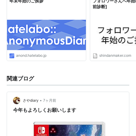
年末年始のご挨拶
フォロワーさんへ年始の
前診断]
anond.hatelabo.jp
shindanmaker.com
関連ブログ
•
さやdiary
7ヶ月前
今年もよろしくお願いします