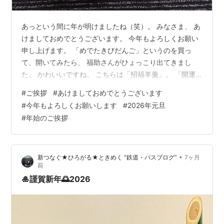
あっという間に年が明けましたね（笑）。 みなさま、 あ
けましておめでとうございます。 今年もよろしくお願い
申し上げます。 「めでたきびだんご」というのを買っ
て、開いてみたら、 福助さんがひょっこり出てきまし
た。 かわいいですね。 こちらは「招福羊羹」。 「開運
おみくじ付」とのことで、 早速羊羹を取りだしてみる
#
ご挨拶
#
あけましておめでとうございます
と…… 大吉でした＼(^o^)／ こいつぁ春から縁起がいいね
#
今年もよろしくお願いします
#
2026年元旦
ぇ。
#
年始のご挨拶
•
新つなぐ★ひろがる★ときめく ”鉄道・バスブログ”
7ヶ月
前
🎍謹賀新年🌅2026