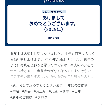
旧年中は大変お世話になりました。 本年も何卒よろしく
お願い申し上げます。 2025年が始まりました。 例年の
ように写真を使おうと思ったのですが、写真のネタを毎
年出し続けると、未発表分がなくなってしまいそうで、
ここで使い果たすのはいかがなものか？と思ったのと、
やはり、能登半島地震から１年が経ち、あまりむやみに
#
あけましておめでとうございます
#
年始のご挨拶
お祝いも言っていられない気分もあります。 また世界に
#
年始
#
新春
#
お正月
#
元旦
#
新年
#
巳年
目を向けると、シリアの解放がありましたが、ガザやウ
#
新年のご挨拶
#
ブログ
クライナは未だ戦禍の中です。 今年は、これらも含め世
界中の災いが少しでも良い方向へ向かい、一人でも多く