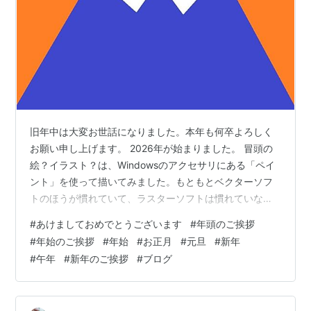
旧年中は大変お世話になりました。本年も何卒よろしく
お願い申し上げます。 2026年が始まりました。 冒頭の
絵？イラスト？は、Windowsのアクセサリにある「ペイ
ント」を使って描いてみました。もともとベクターソフ
トのほうが慣れていて、ラスターソフトは慣れていない
ので、この簡単なものに、4,50分かけてしまいました。
#
あけましておめでとうございます
#
年頭のご挨拶
少し前から無性に絵が描きたくて、画材（油彩）を探し
#
年始のご挨拶
#
年始
#
お正月
#
元旦
#
新年
ていたら、結構なお金がかかり、考えてみると家にもそ
#
午年
#
新年のご挨拶
#
ブログ
んな場所がないことに気付き、パソコンで書けば安上が
りで家も汚す余地がないことにも気付きました。 で、今
回初めてやってみたのですが、なぜかラスターソフトな