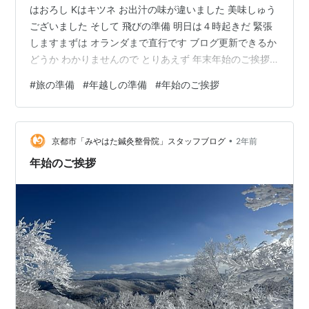
はおろし Kはキツネ お出汁の味が違いました 美味しゅう
ございました そして 飛びの準備 明日は４時起きだ 緊張
しますまずは オランダまで直行です ブログ更新できるか
どうか わかりませんので とりあえず 年末年始のご挨拶
を・・・ 本年もお立ち寄りくださいましてありがとうご
#
旅の準備
#
年越しの準備
#
年始のご挨拶
ざいました 次年もどうぞよろしくお願いします
•
京都市「みやはた鍼灸整骨院」スタッフブログ
2年前
年始のご挨拶