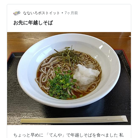
ぐれ更新ですが、よければ覗いてみてください。
•
ameblo.jp ■当ブログにいただいたコメントにつきまして
なないろポストイット
7ヶ月前
は、承認制とさせていただいております。 誹謗中傷など
お先に年越しそば
不愉快な書き…
ちょっと早めに 「てんや」で年越しそばを食べました 私