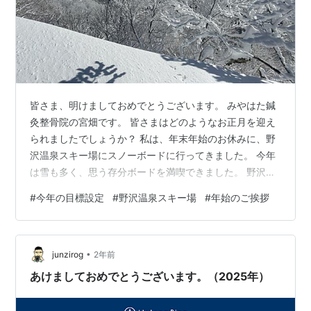
皆さま、明けましておめでとうございます。 みやはた鍼
灸整骨院の宮畑です。 皆さまはどのようなお正月を迎え
られましたでしょうか？ 私は、年末年始のお休みに、野
沢温泉スキー場にスノーボードに行ってきました。 今年
は雪も多く、思う存分ボードを満喫できました。 野沢温
泉スキー場 野沢温泉スキー場 しっかりとリフレッシュさ
#
今年の目標設定
#
野沢温泉スキー場
#
年始のご挨拶
せていただけたので、 ２０２５年もまた気持ち新たに全
力で治療に当たらせていただきます。 さて、皆さまは今
年の目標は立てられたでしょうか？ 私は、仕事とプライ
•
ベートでの「人生でやりたいリスト」を３年ほど前に立
junzirog
2年前
てたので、それを毎年１つから２つその年の目標に入れ
あけましておめでとうございます。（2025年）
るようにしています。 ちなみに…