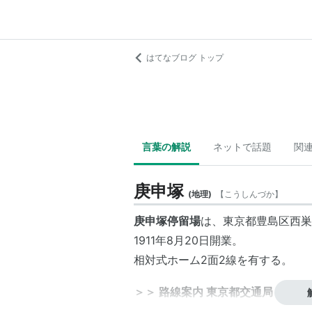
はてなブログ トップ
言葉の解説
ネットで話題
関
庚申塚
(
地理
)
【
こうしんづか
】
庚申塚停留場
は、東京都豊島区西巣
1911年8月20日開業。
相対式ホーム2面2線を有する。
＞＞ 路線案内 東京都交通局 ＜＜