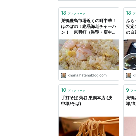
18
18
ブックマーク
ブ
巣鴨豊島市場近くの町中華！
ふら
ほのぼの！絶品海老チャーハ
安定
ン！ 東興軒（巣鴨・庚申
の自
塚/海老チャーハン） - 海老
西巣
チャーハンだけ！東京のチャ
海老
ーハン炒飯ブログ
チャ
knana.hatenablog.com
k
10
9
ブックマーク
ブ
手打そば 菊谷 巣鴨本店 (庚
巣鴨
申塚/そば)
塚/食