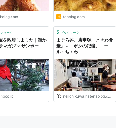
abelog.com
tabelog.com
5
ックマーク
ブックマーク
塚を散歩しました｜誰か
まぐろ丼。庚申塚「ときわ食
歩マガジン サンポー
堂」 - 「ボクの記憶」ニー
ル・ちくわ
anpoo.jp
neilchikuwa.hatenablog.com