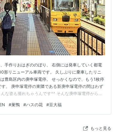
、手作りおはぎののぼり、 右側には発車していく都電
500形リニューアル車両です。 久しぶりに乗車したリニ
は豊島区内の庚申塚電停。 せっかくなので、もう1枚停
です。 庚申塚電停の東隣である新庚申塚電停の間はわず
こんな姿も撮れちゃうんです^^ そんな庚申塚電停から巣
 ハスの花です。 よどんだ池に生息するも、地上に現れ
EN
#
巣鴨
#
ハスの花
#
豆大福
そんなハスの花に出会ったのは次図通り南側に位置する
大きな地蔵…
もっと見る