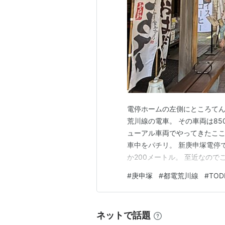
電停ホームの左側にところてん
荒川線の電車。 その車両は8
ューアル車両でやってきたここ
車中をパチリ。 新庚申塚電停
か200メートル。 至近なので
鴨地蔵通りに入り出会った姿。
#
庚申塚
#
都電荒川線
#
TOD
たその姿は清らかそのもの。 
真性寺。 江戸六地蔵の一つ、
ネットで話題