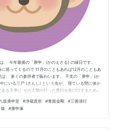
（水）は、 今年最後の「庚申」(かのえさる) の縁日です。
日毎に巡ってくるので 11月のこともあれば12月のこともあ
堂は、 多くの参拝者で賑わいます。 干支の「庚申」(か
の中にいる三尸 (さんし) という虫が、 寝ている間に体か
である天帝に その人間の行った悪行を告げ口するために
三尸の虫は、人間が寝ている間にしか体から 脱け出るこ
八坂庚申堂
#
浄蔵貴所
#
青面金剛
#
三善清行
、 夜を徹して酒宴を催す風習があります。 これを「庚
り猿
#
庚申塚