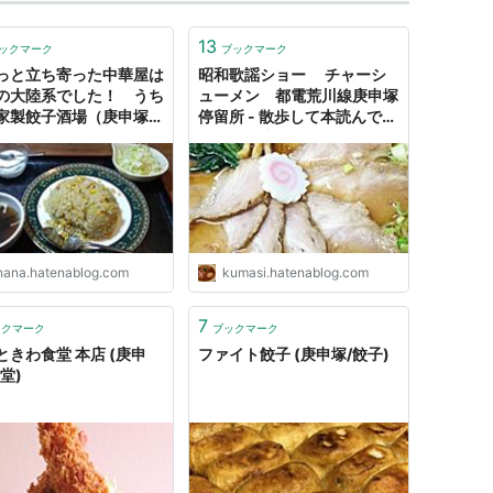
13
ックマーク
ブックマーク
っと立ち寄った中華屋は
昭和歌謡ショー チャーシ
の大陸系でした！ うち
ューメン 都電荒川線庚申塚
家製餃子酒場（庚申塚・
停留所 - 散歩して本読んでラ
鴨/エビチャーハン） -
ーメンで幸せ
チャーハンだけ！東京の
ーハン炒飯ブログ
nana.hatenablog.com
kumasi.hatenablog.com
7
ックマーク
ブックマーク
ときわ食堂 本店 (庚申
ファイト餃子 (庚申塚/餃子)
堂)