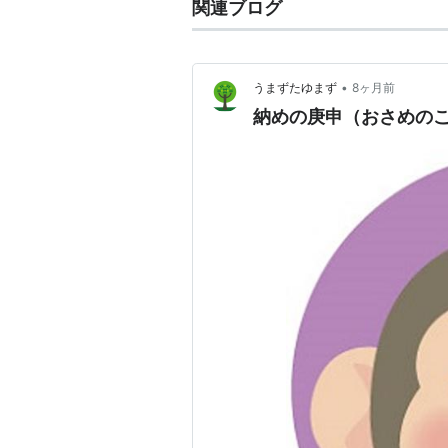
関連ブログ
•
うまずたゆまず
8ヶ月前
納めの庚申（おさめの