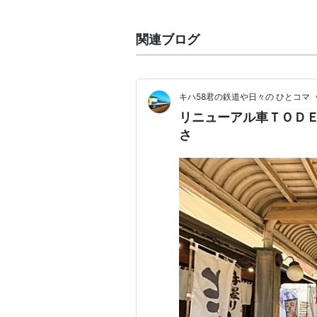
■
荒川線
関連ブログ
三ノ輪橋
…
新庚申塚
←「
庚申塚
」
リスト
：
駅キーワード
キハ58君の鉄道や日々の ひとコマ
リニューアル車ＴＯＤ
さ