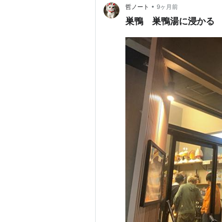
•
哲ノート
9ヶ月前
巣鴨 巣鴨湯に浸かる -