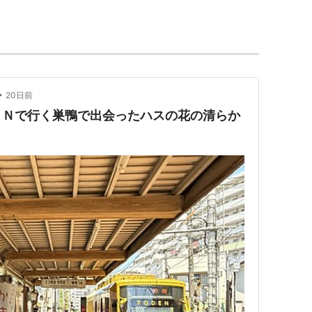
→
巣鴨新田
…
早稲田
•
20日前
ＥＮで行く巣鴨で出会ったハスの花の清らか