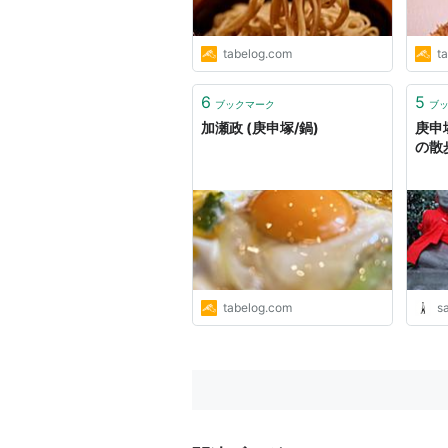
tabelog.com
t
6
5
ブックマーク
ブ
加瀬政 (庚申塚/鍋)
庚申
の散
tabelog.com
s