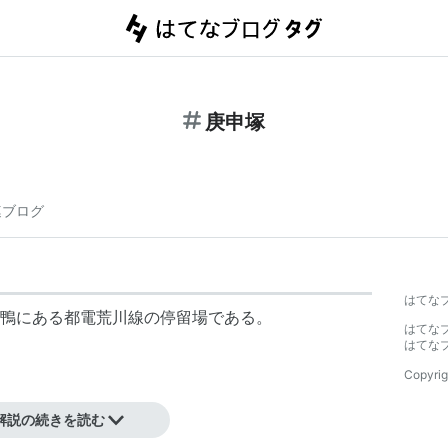
庚申塚
連ブログ
はてな
鴨にある都電荒川線の停留場である。
はてな
はてな
Copyrig
解説の続きを読む