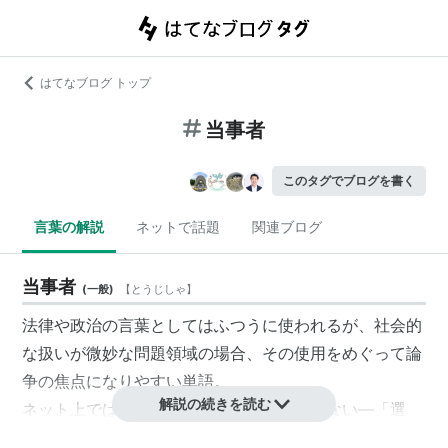
はてなブログ トップ
当事者
このタグでブログを書く
言葉の解説
ネットで話題
関連ブログ
当事者
(
一般
)
【
とうじしゃ
】
法律や政治の言葉としてはふつうに使われるが、社会的
な扱いが微妙な問題領域の場合、その使用をめぐって論
争の焦点になりやすい単語。
解説の続きを読む
ネット上では、貴戸理恵『
不登校は終わらない―「選
択」の物語から“当事者”の語りへ
』をめぐる論争が一