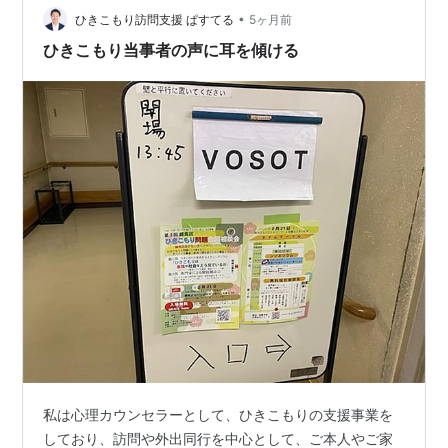
•
強がおこなわれなかったことで 継ぎ手部分が、外れて地
ひきこもり訪問支援 ぱすてる
5ヶ月前
下鉄工事中の 空洞にもれて充満したのである。 誰ともな
ひきこもり当事者の声に耳を傾ける
しに…
私は心理カウンセラーとして、ひきこもりの支援事業を
しており、訪問や外出同行を中心として、ご本人やご家