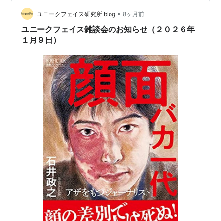
ら慎重になっている人。 また、政治を監視すること、慎
重に検討すること等は「観察者」の視点といえる。 当事
•
ユニークフェイス研究所 blog
8ヶ月前
者の視点と、観察者の視点、この二つがバラン…
ユニークフェイス雑談会のお知らせ（２０２６年
１月９日）