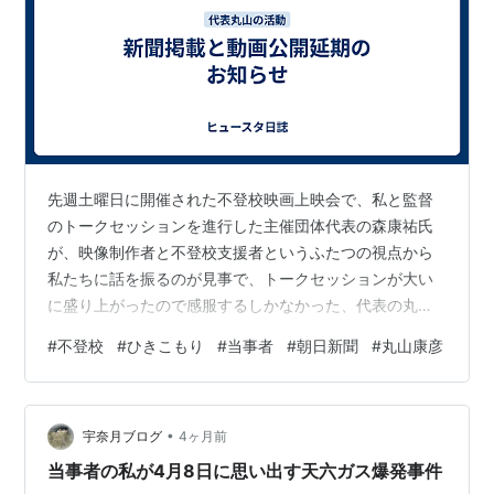
先週土曜日に開催された不登校映画上映会で、私と監督
のトークセッションを進行した主催団体代表の森康祐氏
が、映像制作者と不登校支援者というふたつの視点から
私たちに話を振るのが見事で、トークセッションが大い
に盛り上がったので感服するしかなかった、代表の丸山
です。 ネット記事がようやく紙面に さて、去る１月１３
#
不登校
#
ひきこもり
#
当事者
#
朝日新聞
#
丸山康彦
日「朝日新聞デジタル」というニュースサイトに連載さ
れた『ひきこもりのリアル ジリツ、その先へ』（全５
回）のうち、私へのインタビューが第２回として掲載さ
•
れたことを翌１４日にお知らせしました ↓ 。
宇奈月ブログ
4ヶ月前
husta.hatenablog.com その連載が紙面に掲載されるのが
当事者の私が4月8日に思い出す天六ガス爆発事件
「衆院選→イラン戦争」という…