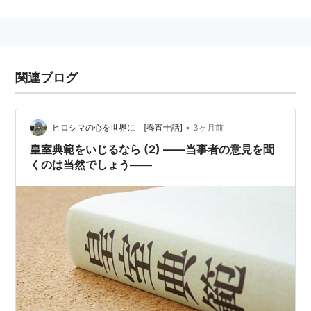
例。
cf.構築主義
当事者主権 (岩波新書 新赤版
関連ブログ
(860))
作者:
中西正司,上野千鶴子
出版社/メーカー:
岩波書店
•
ヒロシマの心を世界に [春宵十話]
3ヶ月前
発売日:
2003/10/22
メディア:
新書
皇室典範をいじるなら (2) ――当事者の意見を聞
購入
: 3人
クリック
: 83回
くのは当然でしょう――
この商品を含むブログ (81件) を見る