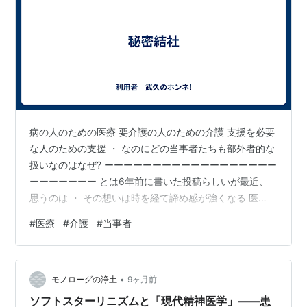
病の人のための医療 要介護の人のための介護 支援を必要
な人のための支援 ・ なのにどの当事者たちも部外者的な
扱いなのはなぜ? ーーーーーーーーーーーーーーーーーー
ーーーーーーー とは6年前に書いた投稿らしいが最近、
思うのは ・ その想いは時を経て諦め感が強くなる 医
療、介護など専門職のみにて完結する ・ 患者や利用者か
#
医療
#
介護
#
当事者
らみれば秘密結社のようなもの 患者や利用者の声を聞い
てみると言う意識を持って欲しいものである。
•
モノローグの浄土
9ヶ月前
ソフトスターリニズムと「現代精神医学」――患