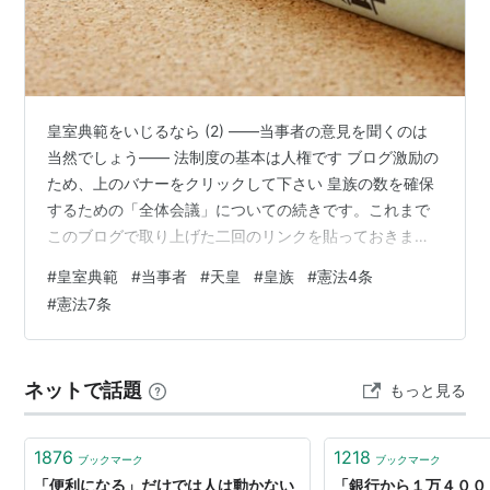
皇室典範をいじるなら (2) ――当事者の意見を聞くのは
当然でしょう―― 法制度の基本は人権です ブログ激励の
ため、上のバナーをクリックして下さい 皇族の数を確保
するための「全体会議」についての続きです。これまで
このブログで取り上げた二回のリンクを貼っておきま
す。[リンクは右クリックしてから左クリックで開いて下
#
皇室典範
#
当事者
#
天皇
#
皇族
#
憲法4条
さい] 一回目はこちらです。 二回目はこちら。 全体会議
#
憲法7条
の考え方では、皇族の数を増やすことが天皇性を続ける
ために必要だという認識です。そこでいろいろな議論が
なされて近い内に結論をまとめ、国会でも議論をするこ
ネットで話題
もっと見る
とになるようなのですが、ここで私が問題にしているの
は、皇室典範そのものが合憲かどう…
1876
1218
ブックマーク
ブックマーク
「便利になる」だけでは人は動かない
「銀行から１万４００