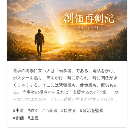
選挙の現場に立つ人は「当事者」である。電話をかけ、
ポスターを貼り、声をかけ、時に断られ、時に関係がぎ
くしゃくする。そこには緊張感も、使命感も、疲労もあ
る。 当事者の視点から見れば「支援するのが当然」「や
らないのは無責任」という感覚が生まれやすいのも無理
はない。 必死に走っているからこそ、走らない人が目に
#
中道
#
政治
#
当事者
#
観察者
#
政治を監視
入る。そして知らず知らずのうちに、線を引いてしま
#
創価
#
正義
う。 一方、距離を取って見ている人もいる。政治支援に
違和感を覚える人、心が追いつかない人、過去の経験か