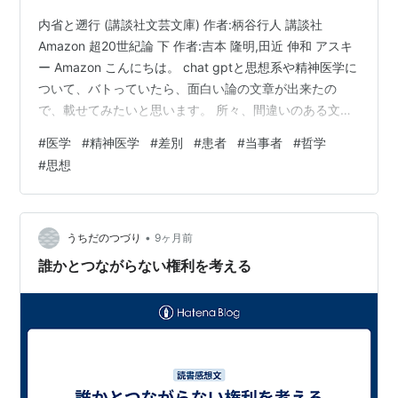
内省と遡行 (講談社文芸文庫) 作者:柄谷行人 講談社
Amazon 超20世紀論 下 作者:吉本 隆明,田近 伸和 アスキ
ー Amazon こんにちは。 chat gptと思想系や精神医学に
ついて、バトっていたら、面白い論の文章が出来たの
で、載せてみたいと思います。 所々、間違いのある文章
を提出して来たので、細かい部分は私が修正しました。
#
医学
#
精神医学
#
差別
#
患者
#
当事者
#
哲学
序章 優しさの全体主義――現代精神医学の風景 ・管理と
#
思想
ケアの融合 ・診断と服従の構造 ・オーウェルとハクスリ
ーの現在形 第一章 フロイトの忘却とCBTの時代 ・深層
の喪失 ・統計の神と再現性の宗教 ・苦しみの意味を消す
治療 第二章 柄谷行人を読まない精神科…
•
うちだのつづり
9ヶ月前
誰かとつながらない権利を考える