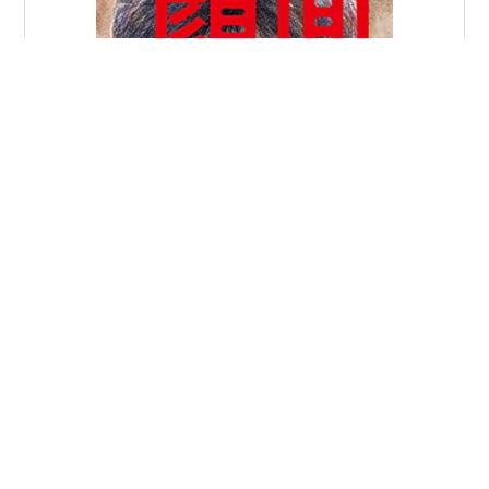
">川崎で、「ユニークフェイス雑談会」を開催します。
日時 ２０２５年11月3日(祝日・月曜) 1700から 2時間程
度 街録チャンネルで、 ７8万回再生を超えました！！ ">