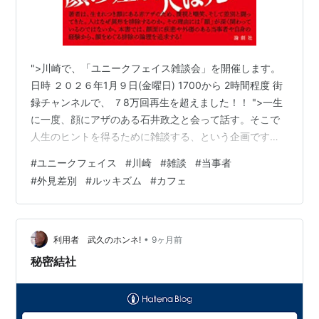
">川崎で、「ユニークフェイス雑談会」を開催します。
日時 ２０２６年1月９日(金曜日) 1700から 2時間程度 街
録チャンネルで、 ７8万回再生を超えました！！ ">一生
に一度、顔にアザのある石井政之と会って話す。そこで
人生のヒントを得るために雑談する、という企画です。
"> 対象 顔などの外見に何かの症状（傷、病気など）があ
#
ユニークフェイス
#
川崎
#
雑談
#
当事者
る人（ユニークフェイス当事者）、その家族、友人知人
#
外見差別
#
ルッキズム
#
カフェ
が対象です。 参加費 ひとり５０００円 （読者割引価格
ひとり２０００円 ーーー通常価格５０００円から６０％
割引） （「顔面バカ一代」などの石井政之が執筆した書
籍を持参した場合、割り引きます） それとは別に、カフ
•
利用者 武久のホンネ!
9ヶ月前
ェでの…
秘密結社