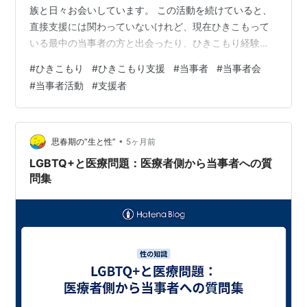
族と日々お会いしています。 この活動を続けていると、
直接支援には関わっていないけれど、現在ひきこもって
いる最中の当事者の方と出会ったり、ひきこもり経験を
活かして独自に活動している方々にも出会うことがあり
#
ひきこもり
#
ひきこもり支援
#
当事者
#
当事者会
ます。 最近は、そんな当事者・経験者の方々の中でもご
#
当事者活動
#
支援者
自身の考えや体験を書籍という形に纏めてネットで自費
出版をしたり、シンポジウムを開催して、大勢の前で、
自分のことを語る人たちがいて、私もそのようなイベン
トを一緒におこなったり、活動している当事者の方々を
•
思春期の“生と性”
5ヶ月前
応援したりしています。 この2月には、練馬区で…
LGBTQ+と医療問題：医療者側から当事者への質
問集