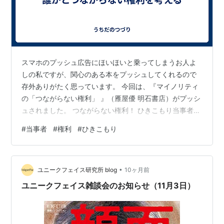
スマホのプッシュ広告にほいほいと乗ってしまうお人よ
しの私ですが、関心のある本をプッシュしてくれるので
存外ありがたく思っています。 今回は、『マイノリティ
の「つながらない権利」 』（雁屋優 明石書店）がプッシ
ュされました。 つながらない権利！ ひきこもり当事者だ
った私にとって、つながらないことはとっても大事。 誰
#
当事者
#
権利
#
ひきこもり
かとあるいは何かとつながることでトラウマを負い続け
たのだもの。 だから、私にとってトラウマをいやすため
にもいったんつながりから遠ざかることは必須でした。
•
そう、私は「つながらない権利」を行使したのです！ そ
ユニークフェイス研究所 blog
10ヶ月前
んななので、自分と同じように考える当事者がいるのだ
ユニークフェイス雑談会のお知らせ（11月3日）
なと思ってさっそくわくわく購入し…