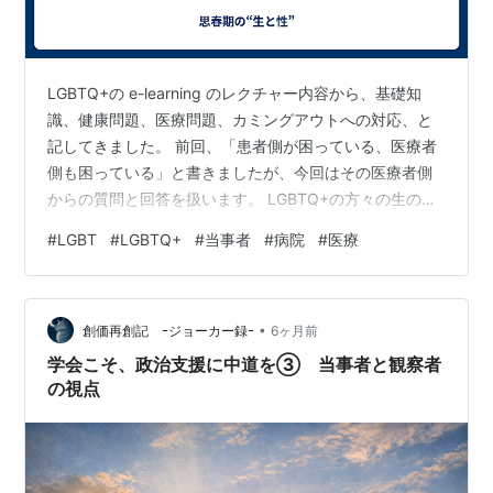
LGBTQ+の e-learning のレクチャー内容から、基礎知
識、健康問題、医療問題、カミングアウトへの対応、と
記してきました。 前回、「患者側が困っている、医療者
側も困っている」と書きましたが、今回はその医療者側
からの質問と回答を扱います。 LGBTQ+の方々の生の声
を聞いた印象がありました。 とくに「LGBTQ+当事者へ
#
LGBT
#
LGBTQ+
#
当事者
#
病院
#
医療
の対応として考えるよりも、どの患者さんが当事者であ
っても安心して過ごせる体制を作る」という意見に大き
く肯きました。 性感染症を扱う専門医から「同性愛も含
•
めて問診しないと誤診につながる」と聞いたことがあり
創価再創記 ｰジョーカー録ｰ
6ヶ月前
ます。 小児科領域で、神経発達症の療育で用いられてい
学会こそ、政治支援に中道を③ 当事者と観察者
るスキルは、子育…
の視点