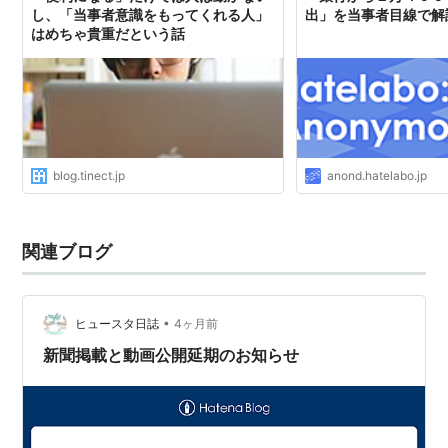
し、「当事者意識をもってくれる人」
出」を当事者目線で解
はめちゃ貴重だという話
blog.tinect.jp
anond.hatelabo.jp
関連ブログ
•
ヒュースタ日誌
4ヶ月前
新聞掲載と動画公開延期のお知らせ