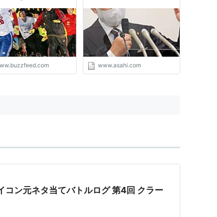
ww.buzzfeed.com
www.asahi.com
アイコン元ネタ当てバトルログ 第4回 クラー