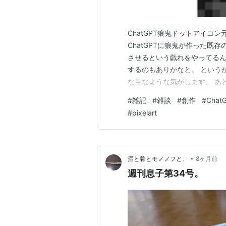
ChatGPT狼鬼ドットアイコン元
ChatGPTに狼鬼が作った既
させるという戯れをやってる
するのもありかなと。 という
な目なような気がします。 あと
ので、ChatGPTの思考バー
#
雑記
#
雑談
#
創作
#
Chat
ル名からの推測でかなり正答率
#
pixelart
にファイル名を変…
•
酒と肴とモノノフと。
8ヶ月前
週刊息子第34号。