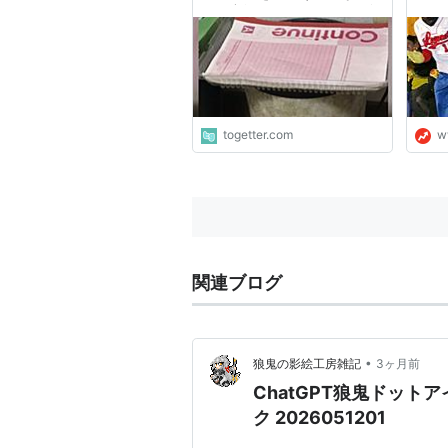
は「家族に怒られながら、記
こと
憶と闘ってる」親父がいた
togetter.com
w
関連ブログ
•
狼鬼の影絵工房雑記
3ヶ月前
ChatGPT狼鬼ドット
ク 2026051201