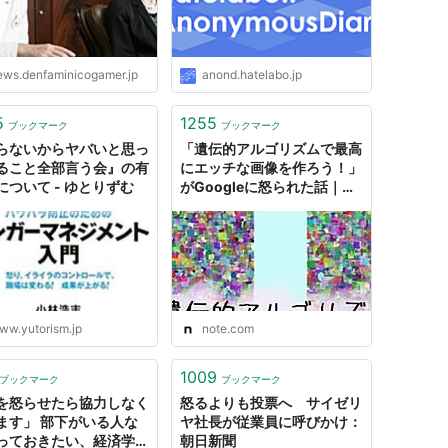
ews.denfaminicogamer.jp
anond.hatelabo.jp
5
1255
ブックマーク
ブックマーク
らないからヤバいと思っ
「遺伝的アルゴリズムで最高
ること全部言う会』の有
にエッチな画像を作ろう！」
について - ゆとりずむ
がGoogleに怒られた話｜群
青ちきん
ww.yutorism.jp
note.com
1009
ブックマーク
ブックマーク
を怒らせたら協力しなく
怒るよりも投票へ サイゼリ
ます」 部下がいる人な
ヤ社長が従業員に呼びかけ：
っておきたい、経済学の
朝日新聞