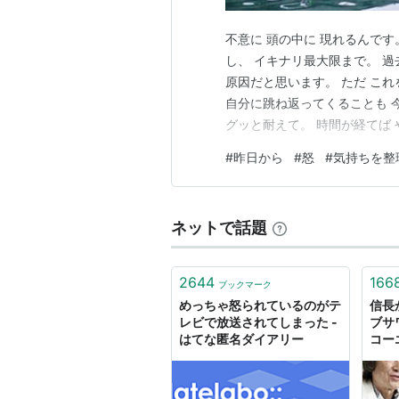
不意に 頭の中に 現れるんで
し、 イキナリ最大限まで。 
原因だと思います。 ただ こ
自分に跳ね返ってくることも 
グッと耐えて。 時間が経てば 
す。 平穏無事、 安全に1日を
#
昨日から
#
怒
#
気持ちを整
であれば それだけで良い。 自
いって言ってる…
ネットで話題
2644
166
ブックマーク
めっちゃ怒られているのがテ
信長
レビで放送されてしまった -
ブサ
はてな匿名ダイアリー
コー
かり
（笑