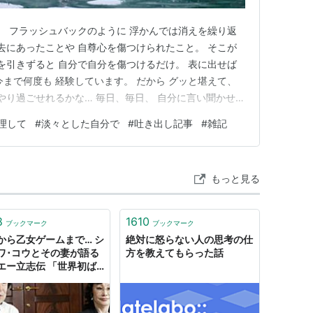
す。 フラッシュバックのように 浮かんでは消えを繰り返
過去にあったことや 自尊心を傷つけられたこと。 そこが
れを引きずると 自分で自分を傷つけるだけ。 表に出せば
今まで何度も 経験しています。 だから グッと堪えて、
やり過ごせれるかな… 毎日、毎日、 自分に言い聞かせま
過ごせれば それだけで良い。 家族が元気で、 いつも通り
理して
#
淡々とした自分で
#
吐き出し記事
#
雑記
分の感情に 足を引っ張られないように。 仏様でも 難し
もっと見る
8
1610
ブックマーク
ブックマーク
から乙女ゲームまで… シ
絶対に怒らない人の思考の仕
ワ･コウとその妻が語る
方を教えてもらった話
エー立志伝 「世界初ば
だとユーザーに怒られた
）」