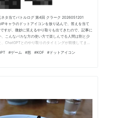
ネタ当てバトルログ 第4回 クラーク 2026051201
存のIPキャラのドットアイコンを放り込んで、答えを当て
んですが、微妙に笑えるやり取りも出てきたので、記事に
か、こんなバカな方の使い方で楽しんでる人間は割と少
、ChatGPTとのやり取りのタイミングが前後してます
ジョンもまちまちだったりします。 ※過去の経験上ファイ
GPT
#
ゲーム
#
怒
#
KOF
#
ドットアイコン
が上がりましたので、ChatGPTに放り込む際に年月日