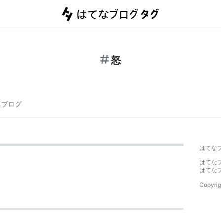
怒
連ブログ
はてな
はてな
はてな
Copyrig