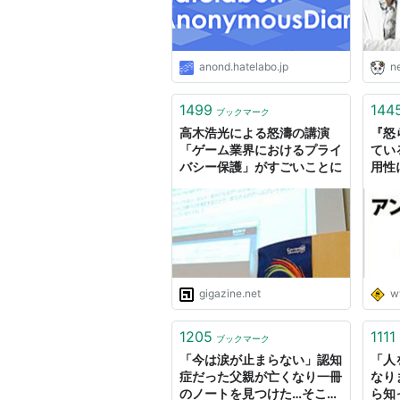
anond.hatelabo.jp
n
1499
144
ブックマーク
高木浩光による怒濤の講演
『怒
「ゲーム業界におけるプライ
てい
バシー保護」がすごいことに
用性
gigazine.net
w
1205
1111
ブックマーク
「今は涙が止まらない」認知
「人
症だった父親が亡くなり一冊
なり
のノートを見つけた…そこに
ら知