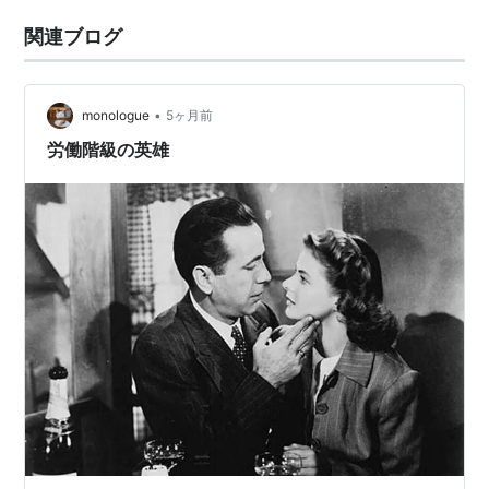
関連ブログ
•
monologue
5ヶ月前
労働階級の英雄