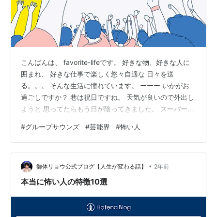
こんばんは、 favorite-lifeです。 好きな物、好きな人に
囲まれ、 好きな仕事で楽しく悠々自適な 日々を送
る。。。 そんな生活に憧れています。 ーーー いかがお
過ごしですか？ 巷は祝日ですね。 天気が良いので外出し
ようと 思ってたらもう日が陰ってきました。 スーパーに
は行くと思います。 いつまでも根に持つタイプの 人って
#
グループサウンズ
#
芸能界
#
怖い人
どこにも居ますよね。。 できる限り離れたいです。 分か
りやすく 芸能人を題材にしました。 芸能界話で怖い人枠
に出てくる 既に古株重鎮のM堺氏ですが とても怖い人だ
•
と知るまで 良い印象しかありませんでした。 歌も上手
御体リョウ公式ブログ【人生が変わる話】
2年前
く、寸劇、MCも出来て 話も軽妙で人を楽しませる術を
本当に怖い人の特徴10選
持…