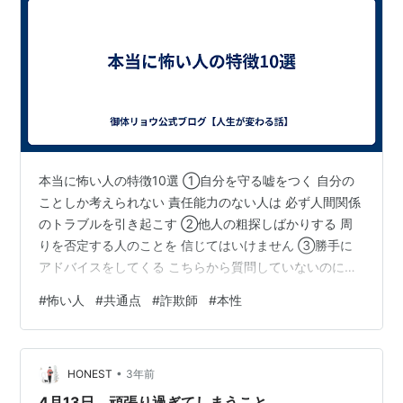
本当に怖い人の特徴10選 ①自分を守る嘘をつく 自分の
ことしか考えられない 責任能力のない人は 必ず人間関係
のトラブルを引き起こす ②他人の粗探しばかりする 周
りを否定する人のことを 信じてはいけません ③勝手に
アドバイスをしてくる こちらから質問していないのに
「これ知らないの？」 「これやったほうがいいよ」 と言
#
怖い人
#
共通点
#
詐欺師
#
本性
ってきて 相手をコントロールしようとする ④愚痴を言
う 自分が少しでも 対象より優位に立とうとしている 心
理が働いている ⑤都合のいい話を持ってくる わざわざ
•
向こうから アプローチしてくるのは 本人が得する仕組み
HONEST
3年前
だから ⑥手段を選ばない 自分の欲を満たすためなら 何
4月13日 頑張り過ぎてしまうこと