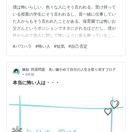
僕は怖いらしい。色々な人にそう言われる。受け持って
いる授業の学生にそう言われるし、昔一緒に仕事してい
た人からもそう言われたことがある。保育園では怖いお
父さんというポジションでネタにされるほどだし、僕が
外からみて他人に対して怖いように振る舞っていること
に間違いはなさそうだ。ただ、同世代や僕より歳上の人
#
パワハラ
#
怖い人
#
短気
#
自己否定
にはそのような評価を受けたことはないので、僕は弱い
ものイジメをしているのではないか？ という恐ろしい疑
念もある。パワハラ気質なのだろうか。 僕の一体何が怖
嫁姑･同居問題 良い嫁やめて自分の人生を取り戻すブログ
いのか。学生や仕事のスタッフは、僕に色々指摘される
•
6年前
のが怖いと言っていた。子供に対しても、僕は他の親に
本当に怖い人は・・・
比べて時間や行動にはっきり指示を出し、それを守…