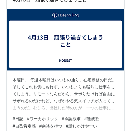
でもする ⑦恐怖…
木曜日、 毎週木曜日はいつもの通り、在宅勤務の日だ。
そしてこれも例にもれず、いつもよりも猛烈に仕事をし
てしまう。リモートなんだから、サボりたければ自由に
サボれるのだけれど、なぜかやる気スイッチが入ってし
まうのだ。むしろ、出社した時の方が、一つの仕事に取
り組みながら、別のことに考えがいっていたりするか
#
日記
#
ワーカホリック
#
承認欲求
#
達成欲
ら、あまり効率的ではない。 なんで、こんなにのめり込
#
自己肯定感
#
余裕を持つ
#
話しかけやすい
んでしまうのだろうか。 恐らく、僕の場合は仕事で自己