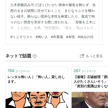
土木形骸読み方:どぼくけいがい身体や服装を飾らず、自
然のままの状態に任せておくこと、またなりふりを構わ
ない様子。飾らない質朴な本性を称賛したり、風流で拘
りのない態度を形容する際に使われる。 「形骸を土木に
す」とも読む。出典:『世説新語』「容止」 私はそもそも
着飾ることに興味が持てず、ある時期から、休みの日で
#
ミニマリスト
#
怖い人
#
作業着
#
本性
#
休みの日
もずっと作業着でした。ポケットが多くて便利だし。 で
もあるとき、ほぼ同じ格好でみすぼらしいを通り越し
て、下手をすると汚らしくさえ感じる人を見かけてこれ
ネットで話題
もっと見る
はマズいと思うに至り、少しだけ気を使ってギリギリで
ミニマリストに見えるくらい普段着の要素を取り入れま
したが、今度は”怖い人”に見えるらしくどう…
766
267
ブックマーク
ブックマーク
レンタル怖い人｜「怖い人」貸し出し
【速報】石破総理「群
ます。
人がたくさんいそう」
「差別の意識は全くな
TBS NEWS DIG