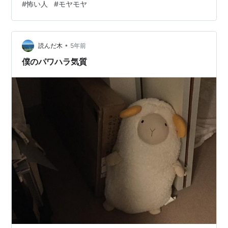
#
怖い人
#
モヤモヤ
実現欲求や承認欲求が強いのだと思う。 入社して8か
月。まだまだ分からない仕事は多いし、やること・聞く
ことのほとんどが初めての経験になる。つまり、勝手が
分からない状態の中取り組んでいるのだ。それにも…
•
読んだ木
5年前
僕のパワハラ気質