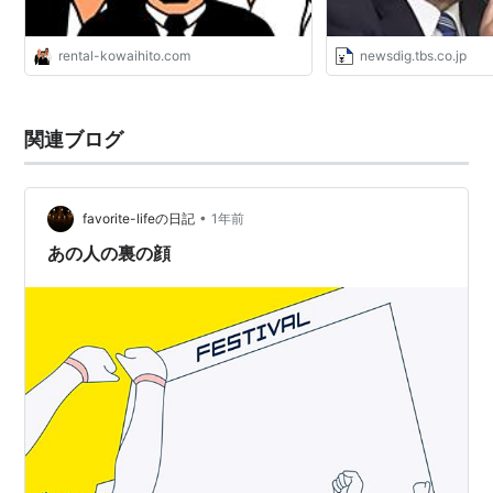
rental-kowaihito.com
newsdig.tbs.co.jp
関連ブログ
•
favorite-lifeの日記
1年前
あの人の裏の顔