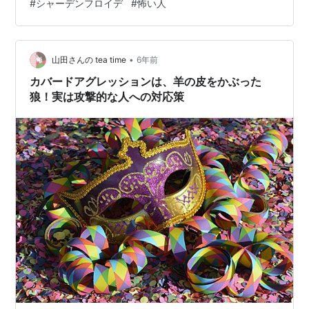
#
シャーデンフロイデ
#
怖い人
という自分に与えられた職務を精力的にこなす方でし
た。 積極的に教育制度を採り入れ、勉強させてもらえる
ことが有難いと思いましたが、 中には面倒だと思う人も
チラホラいました。 Ａさんもその一人です。 Ａさんの知
•
山田さんの tea time
6年前
識の浅さ、未熟さを見抜いたＣさ…
カバードアグレッションは、羊の皮をかぶった
狼！実は攻撃的な人への対応策