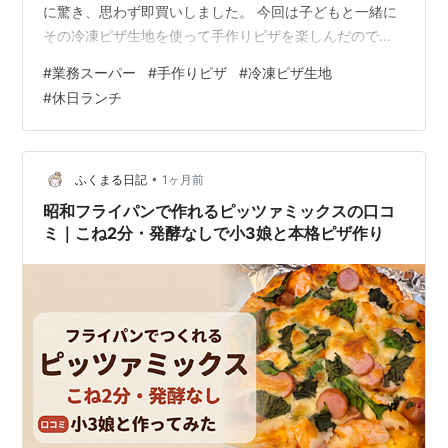
に驚き、思わず即買いしました。 今回は子どもと一緒に
その冷凍ピザ生地を使って手作りピザを楽しんだので、
その様子や気づいたことをまとめます。 手作りピザ 業務
#
業務スーパー
#
手作りピザ
#
冷凍ピザ生地
スーパーで見つけたミラノ風ピザクラスト 価格と枚数の
#
休日ランチ
コスパがすごい 手作りピザ 業務スーパーピザクラストの
種類 手作りピザ 薄い生地と分厚い生地の違い 手作りピ
ザ 次に試したいナポリ風の分厚い生地 手作りピザ 好き
な具材を好きなだけ入れられる楽しさ 手作りピザ 子ども
•
ふくまる日記
1ヶ月前
と一緒に楽しめた …
昭和フライパンで作れるピッツァミックスの口コ
ミ｜こね2分・発酵なしで小3娘と本格ピザ作り