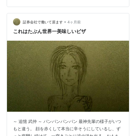
ほとんど担当してくれた。好きな具を好きなように並べ
て、わいわい盛り上がっている姿を見ているだけで、こ
ちらもなんだか楽しくなる。 さらに、ピザは「早く食べ
•
なさい！」と言わなくても、どんどん食べてくれる😂気
証券会社で働いて居ます
4ヶ月前
づけば、普段の晩ご飯より洗い物まで少なかった。 「ピ
これはたぶん世界一美味しいピザ
ザパーティーって準備大変そう」と思っていた…
～ 追憶 武仲 ～ パンパンパンパン 最神先輩の様子がいつ
もと違う。 顔を赤くして本当に辛そうにしているし、ず
っと痙攣し続けて、一突きごとに涙の溢れ出る、おもち