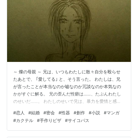
～ 燦の母親 ～ 兄は、いつもわたしに散々自分を殴らせ
たあとで、 ｢愛してる｣ と、そう言った。 わたしは、兄
が言ったことが本当なのか嘘なのか冗談なのか本気なの
かがすぐに解る。 兄の歪んだ性癖は……、たぶんわたし
のせいだ……。 わたしのせいで兄は、暴力を愛情と感じ
るようになってしまったのだと思う……。 もしもあのと
#
恋人
#
結婚
#
密会
#
性器
#
創作
#
小説
#
マンガ
き、わたしが黙って受け入れてあげていたとしたら……、
#
カクテル
#
手作りピザ
#
サイコパス
わたしの兄は、きっとまともでいられたに違いない……。
｢愛してる｣ ……わたしは兄に……、そう言われるの