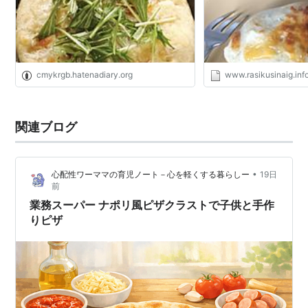
cmykrgb.hatenadiary.org
www.rasikusinaig.inf
関連ブログ
•
心配性ワーママの育児ノート－心を軽くする暮らしー
19日
前
業務スーパー ナポリ風ピザクラストで子供と手作
りピザ