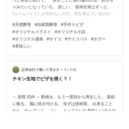
ゃみたいになっている。 楽しい。 最神先輩はずっと、
｢んーんー｣ としか言わないので、何を考えているのかは
解らないけれど……、 あ……、ヤバい……、もう……、出
#
天然酵母
#
自家製酵母
#
手作りピザ
る……。 後ろに出したら悪いかな？と思い、一応前に入
#
オリジナルイラスト
#
オリジナル小説
れ直してから、一番奥に思い切り出したら……、最神先輩
#
オリジナル漫画
#
サイコ
#
サイコパス
#
ホラー
の目がなんとなく、ほっとしたような雰囲気を醸し出し
#
美味しい
た。 ここで休んだらダメだ。 ここで休んだら、いつもと
同じになってしまう。俺は成長したい。 あいつはここか
らまたすぐに入れ直…
•
証券会社で働いて居ます
4ヶ月前
チキン生地でピザを焼く？！