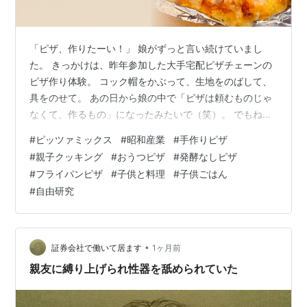
「ピザ、作りたーい！」 娘がずっと言い続けていまし
た。 きっかけは、昨年参加した大手宅配ピザチェーンの
ピザ作り体験。 コック帽をかぶって、生地をのばして、
具をのせて。 あの日から娘の中で「ピザは頼むものじゃ
なくて、作るもの」になったみたいで（笑）。 でもね、
家でピザを一から作るのって、なかなかハードルが高い
#
ピッツァミックス
#
昭和産業
#
手作りピザ
んですよね。 強力粉にドライイースト、発酵の時
#
親子クッキング
#
おうつピザ
#
発酵なしピザ
間……。 「やってあげたいけど、平日の夕方には無
#
フライパンピザ
#
子供と料理
#
子供ごはん
理！」というのが、正直なところでした。 そんなとき、
#
自由研究
スーパーで見つけたのが昭和産業の「フライパンでつく
れるピッツァミックス」。 先に結論を言っちゃいます
ね。 これ、300円ほどで娘の「作りたい」を叶…
•
証券会社で働いて居ます
1ヶ月前
親友に縛り上げられ性器を舐められていた