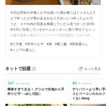
今日は早めの夕食にピザを焼いた我が家にはトトさんと2
人で作ったピザ窯があるかなり大きいいつ作ったんだろ
うと、スマホ内の写真を検索していたら見つかった2019
年5月に完成しているホームセンターに取り寄せてもらっ
た耐火煉瓦と耐火コンクリートで試行錯誤しながら作っ
たしばらくはよく使っていたが、ここ数年放置久しぶり
#
ビザ釜
#
手作りピザ
#
孫
#
夜ご飯
#
田舎暮らし
に薪を入れて窯を熱くした窯担当のトトさんは汗びっし
#
シニアの暮らし
ょりでもやはりオーブンで焼くのよりはるかに美味しい
夕方ピザの準備をしていて、孫ちゃん1が私に言う👩‍🦰 バ
ァバ、トマトソースある？🧓🏻 え？ なかったねぇ👩‍🦰
ネットで話題
もっと見る
私、ケチャップのピザなんて嫌なんだけど🧓🏻 バァバも
ケチャップのピザなんて食べた…
347
40
ブックマーク
ブックマーク
簡単すぎて太る！ グリルで生地から手
デリバリーより早い手
作りピザ - ::めし日記::
コとベーコンのカルツォ
くないblog