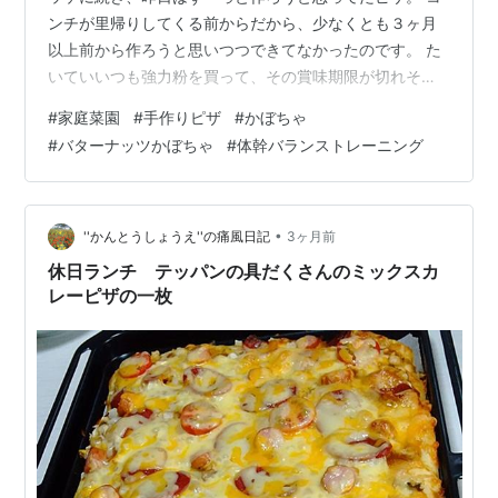
ンチが里帰りしてくる前からだから、少なくとも３ヶ月
以上前から作ろうと思いつつできてなかったのです。 た
いていいつも強力粉を買って、その賞味期限が切れそう
になってやっと作る感じ。 昨日は気温が高くて捏ねてる
#
家庭菜園
#
手作りピザ
#
かぼちゃ
最中からすでに膨らみ始めてたので、一次発酵は冷蔵庫
#
バターナッツかぼちゃ
#
体幹バランストレーニング
の野菜室に入れておいたのですが、それでもこんな。 ち
ょっと発酵しすぎだけど、ピザだからなんでもいいや
（笑） 一枚目↑はベーコン、コーン、しめじにインゲ
ン。 二枚目↓はソーセージと茹で卵、シシトウ、でマヨ
•
''かんとうしょうえ''の痛風日記
3ヶ月前
ネーズ味。 三枚分の分量で作って…
休日ランチ テッパンの具だくさんのミックスカ
レーピザの一枚