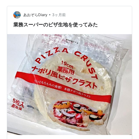
角い形をしていると思っていました。 最近になって、ど
うやらピザは丸い方のようで、デリバリーのバイクで配
•
達したものを食べるらしいと分かって来ました。 家で東
あおぞらDiary
3ヶ月前
芝の石窯オーブンを使って焼きあげたら、食卓まで30秒
業務スーパーのピザ生地を使ってみた
ぐらいでセットされます。 テッパン…