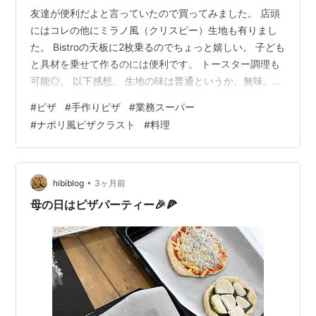
友達が便利だよと言っていたので買ってみました。 店頭
にはコレの他にミラノ風（クリスピー）生地も有りまし
た。 Bistroの天板に2枚乗るのでちょっと嬉しい。 子ども
と具材を乗せて作るのには便利です。 トースター調理も
可能◎。 以下感想。 生地の味は普通というか、無味。自
分で作ったほうが美味しいです。ストックできるのは利
#
ピザ
#
手作りピザ
#
業務スーパー
点だけど嵩張ります。コスパタイパで言うならトースタ
#
ナポリ風ピザクラスト
#
料理
ーで焼くだけのチルドピザの方が良いです。他のピザ生
地買ったことないので他社製品との比較は不可。勧めて
くれた友人には申し訳ないけれどリピなしでした。
•
hibiblog
3ヶ月前
母の日はピザパーティー🎉🍕