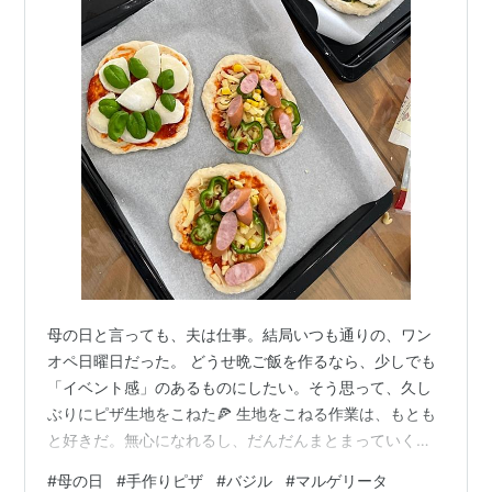
母の日と言っても、夫は仕事。結局いつも通りの、ワン
オペ日曜日だった。 どうせ晩ご飯を作るなら、少しでも
「イベント感」のあるものにしたい。そう思って、久し
ぶりにピザ生地をこねた🍕 生地をこねる作業は、もとも
と好きだ。無心になれるし、だんだんまとまっていく感
触が楽しい。しかも今回は、トッピングを子どもたちが
#
母の日
#
手作りピザ
#
バジル
#
マルゲリータ