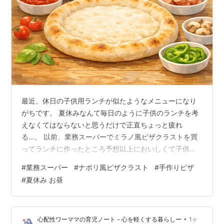
最近、休日の子供用ランチが似たようなメニューになり
がちです。 夏休みなんて毎日のように子供のランチを考
えなくてはならないと思うだけで正直ちょっと疲れ
る…。 以前、業務スーパーでミラノ風ピザクラストを買
ってランチに作ったところ予想以上においしくて子供が
喜び、次はナポリ風ピザクラストを試してみたいと思っ
#
業務スーパー
#
ナポリ風ピザクラスト
#
手作りピザ
ていました。 夏休みに手作りしたら子供も楽しめるしち
#
夏休み お昼
ょうど良いかと思い、ナポリ風ピザを早速購入し子供用
ランチに作ってみました。 今回は業務スーパーのナポリ
風ピザクラストを使って子供と一緒に手作りピザを食べ
•
心配性ワーママの育児ノート－心を軽くする暮らしー
1ヶ
た感想などをまとめます。 業務スーパーのナポリ風ピザ