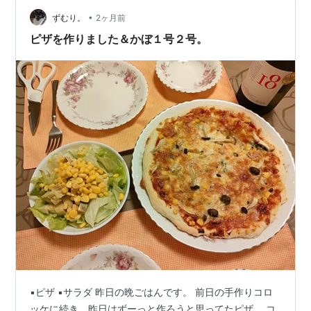
が……、好きだった……。 だからわたしは……、兄を殴る
ことが止められなかった……。 わたしも兄のことを……、
•
ずむり。
2ヶ月前
愛している……。 …
ピザを作りました＆かぼ１号２号。
▪️ピザ ▪️サラダ 昨日の晩ごはんです。 前日の手作りコロ
ッケに続き、昨日はずーっと作ろうと思ってたピザ。 コ