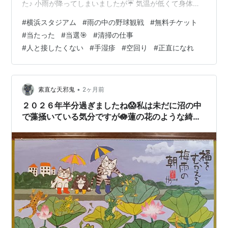
た♪ 小雨が降ってしまいましたが☔️ 気温が低くて身体的
には楽でした♪ 横浜スタジアム🏟️の前はよく通るけど 野
#
横浜スタジアム
#
雨の中の野球観戦
#
無料チケット
球観戦は小学生ぶりです！ 雨が降ってましたけど 非日常
#
当たった
#
当選🎯
#
清掃の仕事
の雰囲気に私の心はワクワクするのでした♪ しばらくする
#
人と接したくない
#
手湿疹
#
空回り
#
正直になれ
とビールを売りに若い女の子達が ビールの入った樽を背
負って この階段をいったりきたりをはじめます その女の
子達は アイドル並の可愛い顔立ちの子ばかりでした♪ 華
奢な細い…
•
素直な天邪鬼
2ヶ月前
２０２６年半分過ぎましたね😱私は未だに沼の中
で藻掻いている気分ですが🪷蓮の花のような綺麗
な花が咲く日がやってきてほしいです