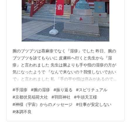
腕のブツブツは蕁麻疹でなく『湿疹』でした 昨日、腕の
ブツブツを診てもらいに 皮膚科へ行くと先生から『湿
疹』と言われました 先生は腕よりも手や指の湿疹の方が
気になったようで 『なんで来ないの？我慢しないでおい
で』と言われました 私 『手の平や指は痒みがあるのです
が 腕は痒くないんです』 先生 『でも、手湿疹と同じ』
#
手湿疹
#
腕の湿疹
#
振り返る
#
スピリチュアル
私 『…そうなんですね 土曜日の朝より拡がってきてて…
#
京都伏見稲荷大社
#
羽田神社
#
牛頭天王様
これ、もっと拡がりますか？』 先生 『さあ〜こればかり
#
神様（宇宙）からのメッセージ
#
仕事が安定しない
はわからない』 私 『原因って何ですかね？💦 去年から
#
体調不良
手湿疹も治らなくて…💦』 先生 『手や腕は表に出てて、
よく使うからね〜 治りにくいんだよね 庭仕事とかした？
子供さんと公…