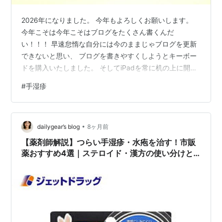
2026年になりました。 今年もよろしくお願いします。
今年こそは今年こそはブログをたくさん書くんだ
い！！！ 早速怠惰な自分には今のままじゃブログを更新
できないと思い、 ブログを書きやすくしようとキーボー
ドを購入いたしました。 そしてiPadを常に机の上に開い
て置き、 いつだってブログを書ける状態にしてありま
#
手湿疹
す。 これで完璧じゃないでしょうか！？ ところで今回
は、題名の通り 私の手湿疹に一番椿油が合っていたよの
話です。 とにかく今まで手湿疹が治らなくて治らなくて
•
色々なことを試してきました。 ・病院に行きステロイド
dailygear’s blog
8ヶ月前
・とにかく保湿、ワセリン等 ・色々なハンドクリーム ・
【薬剤師解説】つらい手湿疹・水疱を治す！市販
薬局の薬見たいなやつ ・…
薬おすすめ4選｜ステロイド・漢方の使い分けと
正しい選び方