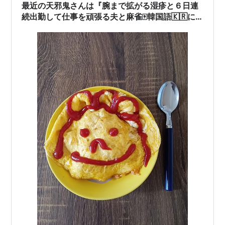
最近の天邪鬼さんは『腕まで拡がる湿疹と６日連
続出勤して仕事を頑張る夫と麻雀🀄️韓国語🇰🇷に
ハマる息子』その他諸々盛り沢山です。