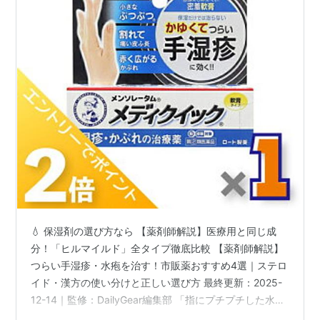
💧 保湿剤の選び方なら 【薬剤師解説】医療用と同じ成
分！「ヒルマイルド」全タイプ徹底比較 【薬剤師解説】
つらい手湿疹・水疱を治す！市販薬おすすめ4選｜ステロ
イド・漢方の使い分けと正しい選び方 最終更新：2025-
12-14｜監修：DailyGear編集部 「指にプチプチした水疱
ができて痒い」「保湿しても赤みや皮むけが治らな