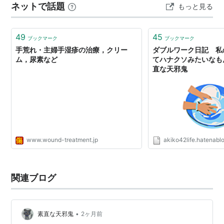
ネットで話題
もっと見る
49
45
ブックマーク
ブックマーク
手荒れ・主婦手湿疹の治療，クリー
ダブルワーク日記 私の
ム，尿素など
てハナクソみたいなもん
直な天邪鬼
www.wound-treatment.jp
akiko42life.hatenabl
関連ブログ
•
素直な天邪鬼
2ヶ月前