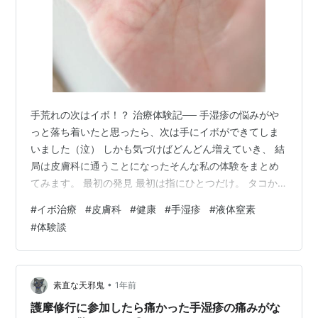
手荒れの次はイボ！？ 治療体験記── 手湿疹の悩みがや
っと落ち着いたと思ったら、次は手にイボができてしま
いました（泣） しかも気づけばどんどん増えていき、 結
局は皮膚科に通うことになったそんな私の体験をまとめ
てみます。 最初の発見 最初は指にひとつだけ。 タコか
なと軽く思っていました。ところが、同じ指にもうひと
#
イボ治療
#
皮膚科
#
健康
#
手湿疹
#
液体窒素
つ。‥増えてる？ 不安になりネットで調べてみると、ウ
#
体験談
イルス性のイボで、放っておくとどんどん増えるとのこ
と。 そのときは特に不便を感じなかったので、しばらく
様子を見ることにしました。 気づけば右手に4つ それか
らしばらくして、別の指にもイボがひとつ。気がつくと
•
素直な天邪鬼
1年前
右手の指に合計4つもできていま…
護摩修行に参加したら痛かった手湿疹の痛みがな