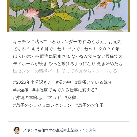
キッチンに貼っているカレンダーです みなさん、お元気
ですか？ もう６月ですね！ 早いですね〜！ ２０２６年
は 初っ端から腰痛に悩まされ なかなか治らない腰痛でス
テイホームが続き やっと動けるようになり 働き始めた地
区センターの清掃パート そして６月からスタートする予
定だった 病院の清掃スタッフなのですが またまた手湿疹
#
2026年半分過ぎた
#
沼の中
#
藻掻いている気分
が悪化してシフトから外してもらいました （手湿疹の様
#
手湿疹
#
手湿疹でもできる仕事に変える?
子次第でシフトに入れてもらう予定） 地区センターの清
#
沖縄の本籍地
#
アカギ
#
麻雀
掃は週２日で1人作業なので なんとか休まずシフトをこな
#
息子のジョジョコレクション
#
息子のお年玉
しています この手湿疹さんとは長い付き合いになる予感
がしますので （手湿疹になって1年経っても治らない）
この手湿疹でも影…
•
メキシコ在住ママの生活向上記録
4ヶ月前