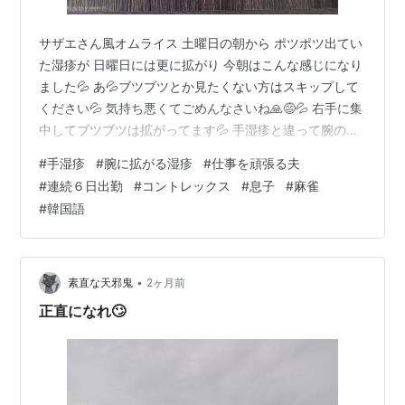
サザエさん風オムライス 土曜日の朝から ポツポツ出てい
た湿疹が 日曜日には更に拡がり 今朝はこんな感じになり
ました💦 あ💦ブツブツとか見たくない方はスキップして
ください💦 気持ち悪くてごめんなさいね🙏😅💦 右手に集
中してブツブツは拡がってます💦 手湿疹と違って腕の湿
疹は痒みはありません♪ あとで 皮膚科へ行ってきます 夫
#
手湿疹
#
腕に拡がる湿疹
#
仕事を頑張る夫
が実験用に購入した水 な、なんと！！ 仕事が減り 有給
#
連続６日出勤
#
コントレックス
#
息子
#
麻雀
で仕事を休みまくっていた 夫が６日連続仕事へ行ってお
#
韓国語
ります😳✨ これはギネスですw
akiko42life.hatenablog.com
akiko42life.hatenablog.com そして最近はじめた カビの
育成 …
•
素直な天邪鬼
2ヶ月前
正直になれ🙄