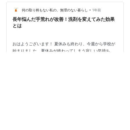
うちは、何を使っても良かったが、皮膚トラブルを起こ
すようになったら、何でもOKとはいかず。（アトリック
•
何の取り柄もない私の、無理のない暮らし
1年前
ス、ユースキンなんかよく知られているかと思う）…
長年悩んだ手荒れが改善！洗剤を変えてみた効果
とは
おはようございます！ 夏休みも終わり、今週から学校が
始まりました。夏休みが終わってしまう寂しい気持ち。
親の私も同じように感じています。 今日は朝から子供部
屋のエアコンを掃除して、洗濯も3回。そのままお風呂掃