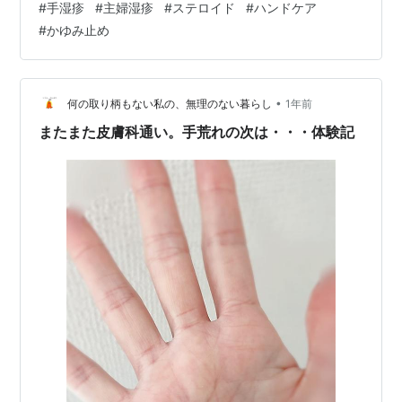
#
手湿疹
#
主婦湿疹
#
ステロイド
#
ハンドケア
い…」それは単なる手荒れではなく「手湿疹（主婦湿
#
かゆみ止め
疹）」かもしれません。治療には保湿だけでなく、炎症
を抑える薬が必要です。今回は、薬剤師が「ステロイド
（アンテドラッグ）」「漢方軟膏」など、症状レベルに
合わせた最適な治療薬4選を比較します。 💡 薬剤師の治
•
何の取り柄もない私の、無理のない暮らし
1年前
療アドバイス 1. 痒み…
またまた皮膚科通い。手荒れの次は・・・体験記