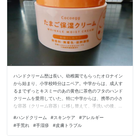
ハンドクリーム歴は長い。幼稚園でもらったオロナイン
から始まり、小学校時分はニベア。中学からは、成人す
るまでずっとキスミーのあの黄色に茶色のフタのハンド
クリームを愛用していた。特に中学からは、携帯の小さ
な容器（クリーム容器）に移し替えて、手洗いの後、ハ
ンドクリームを欠かさず塗っていた。それが友達の間に
#
ハンドクリーム
#
スキンケア
#
アレルギー
受けて、みんな真似するようになった。 年頃を過ぎて、
#
手荒れ
#
手湿疹
#
皮膚トラブル
自炊するようになってからは、それでも手荒れが気にな
り始める。これまで、色々使ってきたが、皮膚が丈夫な