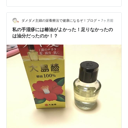
通い、薬も使い、何度も治療を試しましたが改善せず。
原因もはっきりわからないままでした。 メキシコでの生
活と手荒れ メキシコに来てからは、家事のときは必ずゴ
•
ム手袋。 それでも、 硬水の影響で手はカサカサ ただ手
ダメダメ主婦の栄養療法で健康になるぞ！ブログ
7ヶ月前
を洗うだけでも乾燥する環境です。 私がやったこと 特別
私の手湿疹には椿油がよかった！足りなかったの
な…
は油分だったのか！？