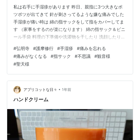
私は右手に手湿疹があります 昨日、親指に3つ大きなポ
ツポツが出てきて 針が刺さってるような嫌な痛みでした
手湿疹が痛い時は 綿の指サックをして指をカバーしてま
す （家事をするのが楽になります） 綿の指サック＆ビニ
ール手袋 料理の下準備や洗濯物を干したり 洗顔したり髪
の毛をセットする時は こんな感じでやってます♪ 大聖歓
#
弘明寺
#
護摩修行
#
手湿疹
#
痛みを忘れる
喜天（聖天）様 先週、参拝した弘明寺に 聖天様がいらっ
#
痛みがなくなる
#
指サック
#
不思議
#
観音様
しゃると知り 再び参拝しました 🐘さん『また会えたね
#
聖天様
♪』 前回、（初めて）参拝した時に 手水舎が🐘だったこ
とに驚きましたが 聖天様がいらっしゃるから象の手水舎
があるんだと やっと気付いたのでしたw 前回のブログに
『やたら象に…
•
アプリコットな日々
1年前
ハンドクリーム