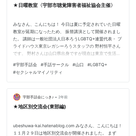
ランの皆様の素敵なお姿を・・・。 上と下・・…
★日曜教室〈宇部市聴覚障害者福祉協会主催〉
みなさん、こんにちは！ 今日は夏に予定されていた日曜
教室が延期になったため、 振替講演として開催されまし
た。 講師は一般社団法人日本ろうLGBTQ+連盟代表・ プ
ライドハウス東京レガシーろうスタッフの 野村恒平さん
です。 野村さんは山口県出身ですが現在は東京で生活さ
れています。 はるばる東京からお越しいただきました！
#
宇部手話会
#
手話サークル
#
山口
#
LGBTQ+
ちなみに今日は野村恒平さんお誕生日でした！！ おめで
#
セクシャルマイノリティ
とうございます！👏🎉 ↑今回いただいたパンフレットに
はLGBTQ＋の色々な情報、 関係手話表現が載っていま
す。 ちなみに↑下の写真は１０年前くらいにモンキー高
野さんと菊川れんさんに 研修会へ来ていただいたときい
•
宇部手話会にっき♪
2年前
ただいたパンフレッ…
★地区別交流会(東部編)