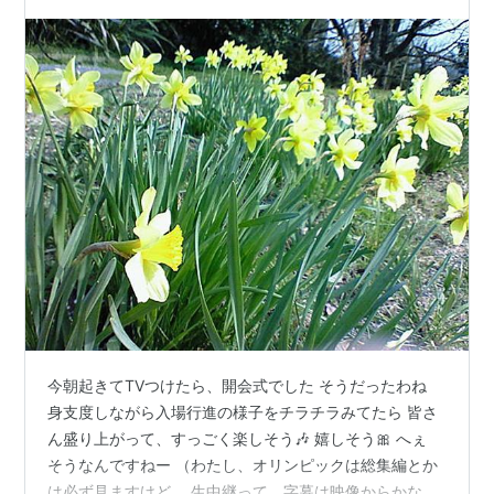
今朝起きてTVつけたら、開会式でした そうだったわね
身支度しながら入場行進の様子をチラチラみてたら 皆さ
ん盛り上がって、すっごく楽しそう🎶 嬉しそう🎀 へぇ
そうなんですねー （わたし、オリンピックは総集編とか
は必ず見ますけど、 生中継って、字幕は映像からかなり