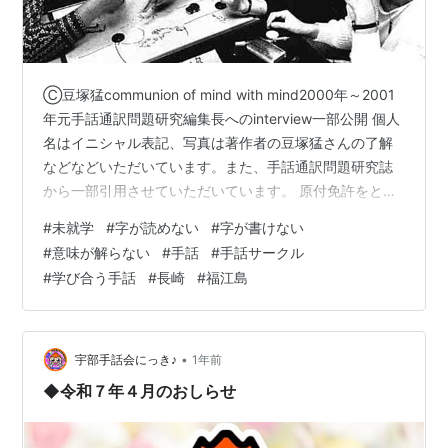
Ⓒ豆塚猛communion of mind with mind2000年～2001
年元手話通訳問題研究編集長へのinterview一部公開 個人
名はイニシャル表記、写真は著作者の豆塚猛さんの了解
などなどいただいています。また、手話通訳問題研究誌
から一部引用させていただいています。 原付免許をとる
のはそんなに難しいことなんですか Questioner 自動車の
#
未就学
#
字が読めない
#
字が書けない
免許取得、原付免許をとるのはそんなに難しいことなん
#
意味が解らない
#
手話
#
手話サークル
ですか。 元手話通訳問題研究編集長 今もそのことですべ
#
学び合う手話
#
長崎
#
福江島
てが良くなったと云えませんが、かっては障害者にあま
りにも多くの制限がありました。 聴覚障害者の場合は、
クラクションが聞えない、からなどと…
•
宇部手話会にっき♪
1年前
◆令和７年４月のおしらせ