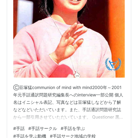
Ⓒ豆塚猛communion of mind with mind2000年～2001
年元手話通訳問題研究編集長へのinterview一部公開 個人
名はイニシャル表記、写真などは豆塚猛しなどから了解
などなどいただいています。また、手話通訳問題研究誌
から一部引用させていただいています。 Questioner 黒石
史郎さんの話は、17年前に投稿されたとは思えない話
#
手話
#
手話サークル
#
手話を学ぶ
で、「いつかどこかで役立てよう」という純粋な気持ち
#
手話を学ぶ動機
#
手話サーク地域の学校