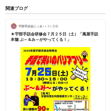
関連ブログ
•
宇部手話会にっき♪
2ヶ月前
★宇部手話会研修会７月２５日（土）「萬屋手話
本舗 ぷ～＆み～がやってくる！」