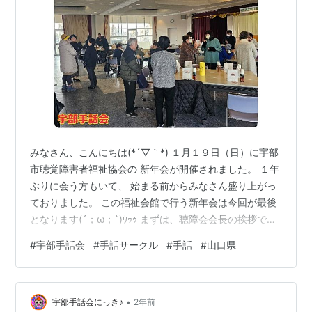
みなさん、こんにちは(*´▽｀*) １月１９日（日）に宇部
市聴覚障害者福祉協会の 新年会が開催されました。 １年
ぶりに会う方もいて、 始まる前からみなさん盛り上がっ
ておりました。 この福祉会館で行う新年会は今回が最後
となります(´；ω；`)ｳｩｩ まずは、聴障会会長の挨拶です
が欠席のため 副会長の代読でスタート！ 乾杯の音頭は手
#
宇部手話会
#
手話サークル
#
手話
#
山口県
話会会長です(^▽^)/□ 新年会スタ～～～ト！ ほ～ら美味
しそうなお弁当(⌒∇⌒) 美味しかったですよぉぉ！ みな
さん、とても楽しそうですね(o^―^o) 人さまの紙コップ
•
に落書きをして歩くのが若干楽しいワタクシ。 でぇベテ
宇部手話会にっき♪
2年前