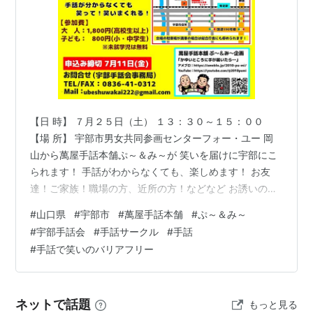
【日 時】 ７月２５日（土） １３：３０～１５：００
【場 所】 宇部市男女共同参画センターフォー・ユー 岡
山から萬屋手話本舗ぷ～＆み～が 笑いを届けに宇部にこ
られます！ 手話がわからなくても、楽しめます！ お友
達！ご家族！職場の方、近所の方！などなど お誘いの上
ご参加ください！ お待ちしてます！
#
山口県
#
宇部市
#
萬屋手話本舗
#
ぷ～＆み～
#
宇部手話会
#
手話サークル
#
手話
#
手話で笑いのバリアフリー
ネットで話題
もっと見る