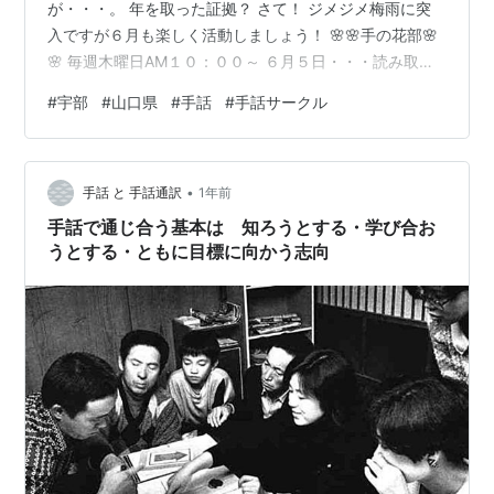
が・・・。 年を取った証拠？ さて！ ジメジメ梅雨に突
入ですが６月も楽しく活動しましょう！ 🌸🌸手の花部🌸
🌸 毎週木曜日AM１０：００～ ６月５日・・・読み取り
学習（聴障会担当） ６月１２日・・・テキスト学習 ６月
#
宇部
#
山口県
#
手話
#
手話サークル
１９日・・・グループ学習 ６月２６日・・・３５周年記
念行事 🌙🌙夜の部🌙🌙 毎週金曜日PM７：００～ ６月６
日・・・グループ学習 ６月１３日・・・グループ学習 ６
•
月２０日・・・読み取り学習 ６月２７日・・・お外で交
手話 と 手話通訳
1年前
流会！ ※２７日に交流会は福祉ふれあいセンターではあ
手話で通じ合う基本は 知ろうとする・学び合お
りません。 申し込…
うとする・ともに目標に向かう志向