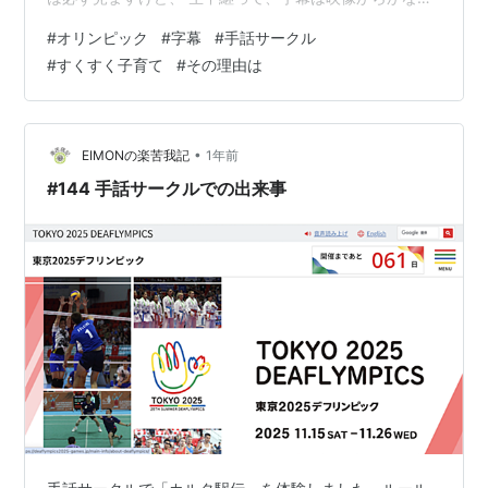
遅れるのでね アタマがややこしくなったり…） ところで
#
オリンピック
#
字幕
#
手話サークル
『すくすく子育て』という番組をよく見ます 介護と子育
#
すくすく子育て
#
その理由は
て って、共通点があるようで、 必死で介護していた頃、
よくこれでヒントをもらったりしてました ✨ どの先生方
も、否定しないんですよね、子どもも 親も。 ありのまま
を一旦認める、それなりにやっていると評価☆ その上
•
EIMONの楽苦我記
1年前
で、専門家としての…
#144 手話サークルでの出来事