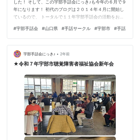
した！ そして、この宇部手話会にっき♪も今年の６月で９
年になります！ 初代のブログは２０１４年４月に開始し
ているので、 トータルで１１年宇部手話会の活動をお知
らせしております。 blog.goo.ne.jp 👆２０１４年の定期
#
宇部手話会
#
山口県
#
手話サークル
#
宇部市
#
手話
総会の様子です。 ワタクシが役員に就任した年でありま
したｗ この時はきっとフレッシュな風を吹き込んだハ
ズ・・・ハズ・・・。 初代ブログ担当K子さんから引き
•
継いで続けていますが、 少しでもみなさんに楽しんでい
宇部手話会にっき♪
2年前
ただけるよう今年度も頑張ります。 たまには、過去の記
★令和７年宇部市聴覚障害者福祉協会新年会
事も読んで…