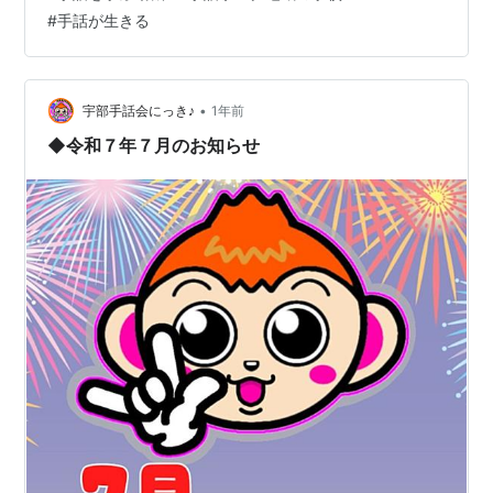
で手話を学び始めることは、こころに刺さる気持ちにな
#
手話が生きる
ります。 手話は聞こえない人と関わらず 使えるほど安っ
ぽいものではないのかと言われるが 「ふお〜らむらん」
に投稿された文章を紹介します。 （ …
•
宇部手話会にっき♪
1年前
◆令和７年７月のお知らせ