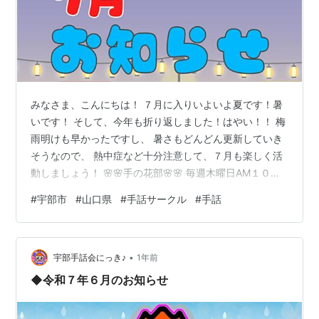
みなさま、こんにちは！ ７月に入りいよいよ夏です！暑
いです！ そして、今年も折り返しました！はやい！！ 梅
雨明けも早かったですし、 暑さもどんどん更新していき
そうなので、 熱中症など十分注意して、７月も楽しく活
動しましょう！ 🌸🌸手の花部🌸🌸 毎週木曜日AM１０：
００～１１：３０ ７月３日・・・読取り学習会（聴障会
#
宇部市
#
山口県
#
手話サークル
#
手話
担当） ７月１０日・・・テキスト学習会 ７月１７
日・・・グループ学習会 ７月２４日・・・体験をきこ
う！ ７月３１日・・・第５週休会 🌙🌙夜の部🌙🌙 毎週
•
金曜日PM７：００～８：３０ ７月４日・・・グループ学
宇部手話会にっき♪
1年前
習会 ７月１１日・・・グループ学習会 ７月１８日・・・
◆令和７年６月のお知らせ
読取り学習会（聴障会担当…