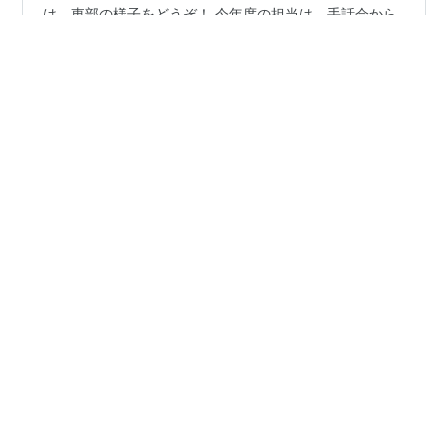
ubeshuwa-kai.hatenablog.com みなさん、こんにちは！
１１月２９日は地区別交流会が開催されました。 まず
は、東部の様子をどうぞ！ 今年度の担当は、手話会から
女優とまっすぃ～。 聴障会からはM井さん（親分）の３