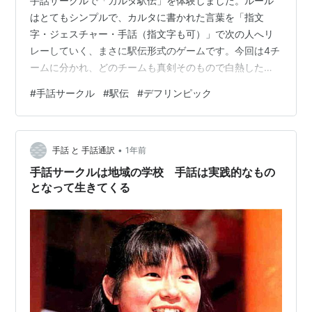
手話サークルで「カルタ駅伝」を体験しました。ルール
はとてもシンプルで、カルタに書かれた言葉を「指文
字・ジェスチャー・手話（指文字も可）」で次の人へリ
レーしていく、まさに駅伝形式のゲームです。今回は4チ
ームに分かれ、どのチームも真剣そのもので白熱した雰
囲気に包まれました。私自身、ジェスチャーでの表現に
#
手話サークル
#
駅伝
#
デフリンピック
苦労し、簡単そうでいて奥深い世界を実感しました。中
には、表現の工夫が素晴らしい方もおられて、その豊か
な発想力や伝える力に心から感心しました。「どうすれ
•
ばもっと分かりやすく、的確に伝わるのか」伝える側の
手話 と 手話通訳
1年前
センスや思いきりの良さも重要だと改めて感じた次第で
手話サークルは地域の学校 手話は実践的なもの
す。短い時間でしたが、遊びの中で自然と手話の練習
となって生きてくる
や…