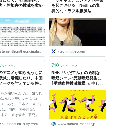
力・性加害の撲滅を求め
を起こさせる、Netflixの驚
。
異的なトラブル撲滅法
tementfromtheoriginalauthors.hp.peraichi.com
xtech.nikkei.com
710
ブックマーク
ブックマーク
のアニメが知らぬうちに
NHK『いだてん』の過剰な
撲滅に活躍したり、中国
喫煙シーン･受動喫煙発生に
メージを与えている件:
｢受動喫煙撲滅機構｣が申し入
のぴよこ と 空耳うさ
れを送りました | 公益社団法
トルが凄いんだけど、狙われ
んたち
人 受動喫煙撲滅機構
のは私じゃ無いよｗ なにが
れているか… 日本アニメです
じつは、国内、国外関係な
日本アニメは最近「研究」の
になってるようでして、世界
inklestars.air-nifty.com
www.tabaco-manner.jp
学者さん達が、真剣に研究し