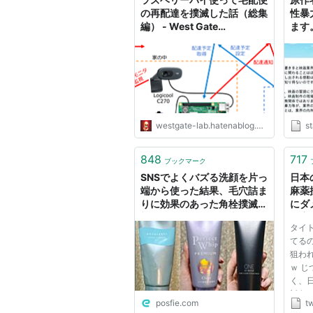
の再配達を撲滅した話（総集
性暴
編） - West Gate
ます
Laboratory
westgate-lab.hatenablog.com
sta
848
717
ブックマーク
SNSでよくバズる洗顔を片っ
日本
端から使った結果、毛穴詰ま
麻薬
りに効果のあった角栓撲滅洗
にダ
顔について、角栓除去の仕組
月夜
タイ
みを解説した一覧が参考にな
ぎさ
てる
る
狙わ
ｗ 
く、
対象
posfie.com
tw
中の