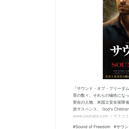
『サウンド・オブ・フリーダム
罪の数々。それらの犠牲にな
実在の人物、米国土安全保障
派サスペンス。 God's Childre
www.youtube.com ＜マ
ル。『パッション』でジム・
#
Sound of Freedom
#
サウン