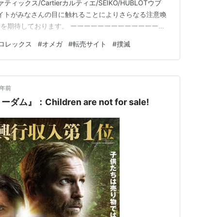
ァティックス/Cartierカルティエ/SEIKO/HUBLOTウブ
サイトがみなさんの目に触れることによりさらなる注意喚
を期待しております。 ーーーーーーーーーーーーーー
何の日？ 糖鎖の日健康オートミールの日データ見える化
ロレックス
#
オメガ
#
転売サイト
#
撲滅
ンの日とろみ調整食品の日くるみパンの日飲むオリーブオ
2年前
Children are not for sale!