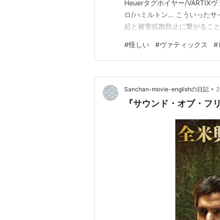
Heuerタグホイヤー/VARTIXヴ
ロ/ハミルトン… こういった
起と被害拡散防止に繋がること
ーーーーーーーーーー 今日は
#
怪しい
#
ヴァティックス
#
の日榮太樓飴の日アンパンマ
イルの日ド…
•
Sanchan-movie-englishの日記
『サウンド・オブ・フリーダム』：