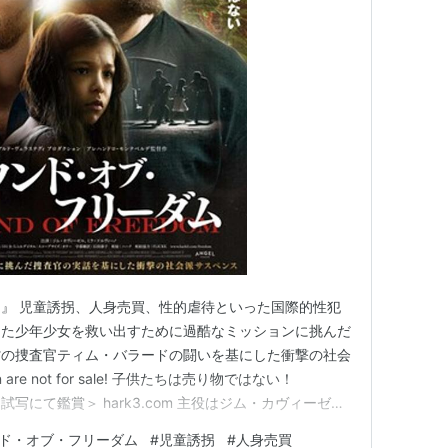
』 児童誘拐、人身売買、性的虐待といった国際的性犯
った少年少女を救い出すために過酷なミッションに挑んだ
省の捜査官ティム・バラードの闘いを基にした衝撃の社会
n are not for sale! 子供たちは売り物ではない！
スコミ試写にて鑑賞＞ hark3.com 主役はジム・カヴィーゼ
カヴィーゼルを輝かせたメル・ギブソンも製作総指揮とし
ド・オブ・フリーダム
#
児童誘拐
#
人身売買