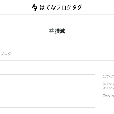
撲滅
連ブログ
はてな
はてな
はてな
Copyrig