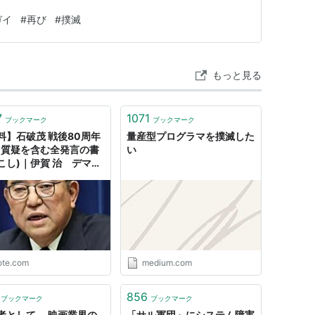
ガイ
#
再び
#
撲滅
もっと見る
7
1071
ブックマーク
ブックマーク
料】石破茂 戦後80周年
量産型プログラマを撲滅した
(質疑を含む全発言の書
い
こし)｜伊賀 治 デマ撲
ァクトチェック集
ote.com
medium.com
856
ブックマーク
ブックマーク
者として、 映画業界の
「サル軍団」にシステム障害