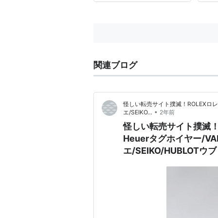
てい
表さ
入り
い...
関連ブログ
怪しい転売サイト撲滅！ROLEXロレック
•
エ/SEIKO…
2年前
怪しい転売サイト撲滅！R
Heuerタグホイヤー/VA
エ/SEIKO/HUBLO