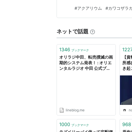
#
アクアリウム
#
カワコザラ
ネットで話題
1346
122
ブックマーク
オリラジ中田、転売撲滅の画
【資
期的システム発表！ : オリエ
所感
ンタルラジオ 中田 公式ブロ
き起
グ
滅フ
lineblog.me
n
1000
968
ブックマーク
ラズベリーパイ使って宅配便
原作