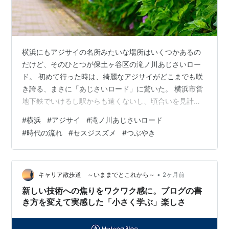
横浜にもアジサイの名所みたいな場所はいくつかあるの
だけど、そのひとつが保土ヶ谷区の滝ノ川あじさいロー
ド。 初めて行った時は、綺麗なアジサイがどこまでも咲
き誇る、まさに「あじさいロード」に驚いた。 横浜市営
地下鉄でいけるし駅からも遠くないし、頃合いを見計ら
って、見計らなくても入口でまだと判断したらさっさと
#
横浜
#
アジサイ
#
滝ノ川あじさいロード
駅に引き返してまた後日でいいし、と、次の年も行っ
#
時代の流れ
#
セスジスズメ
#
つぶやき
た。 あれ？なんかさみしくなった？ 去年よりアジサイあ
んまり咲いてなかったのだった。 翌年はもっとさみしく
なっていて、翌々年はもっともっとさみしくなってい
て、遊歩道の荒れが気になるようになっていた。 gooか
•
キャリア散歩道 ～いままでとこれから～
2ヶ月前
らの引っ越しで画像はよくないけど、初めて…
新しい技術への焦りをワクワク感に。ブログの書
き方を変えて実感した「小さく学ぶ」楽しさ