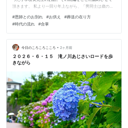
頂きます。 私より一回り年上ながら、「男同士は歳の違
いはともかく、何をやってきたか、何をやろうと努力し
#
恩師とのお別れ
#
お供え
#
葬送の在り方
たかによって値打ちが決まる」と言われて、大先輩であ
#
時代の流れ
#
合掌
ることは、ただ生まれてきた時が違うだけ。と割り切
り、決して先輩ぶった素振りもなく、校長とＰＴＡの立
場の違いを乗り越えて、厳しさを交えながらも優しく丁
寧にご指導いただいた。私の生涯の理解者であり、恩師
•
今日のころころこころ
2ヶ月前
であり、お友達としてお付き合いさせて頂いた。 「…
２０２６・６・１５ 滝ノ川あじさいロードを歩
きながら