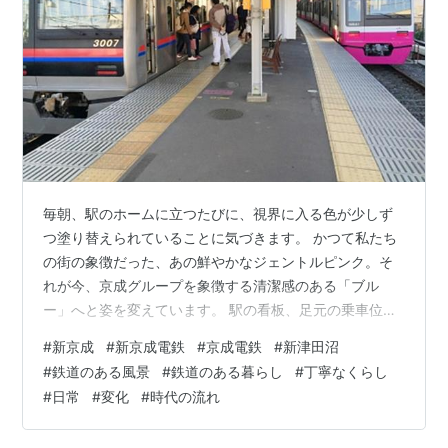
毎朝、駅のホームに立つたびに、視界に入る色が少しず
つ塗り替えられていることに気づきます。 かつて私たち
の街の象徴だった、あの鮮やかなジェントルピンク。そ
れが今、京成グループを象徴する清潔感のある「ブル
ー」へと姿を変えています。 駅の看板、足元の乗車位置
マーク、そしてホームに滑り込んでくる車両。 ピンクの
#
新京成
#
新京成電鉄
#
京成電鉄
#
新津田沼
ラインを纏った慣れ親しんだ車両に混じって、効率的で
#
鉄道のある風景
#
鉄道のある暮らし
#
丁寧なくらし
都会的な「銀色の電車」が増えていく様子を眺めている
#
日常
#
変化
#
時代の流れ
と、時代の大きなうねりの中に自分が立っていることを
実感せずにはいられません。 耳に届かなくなった「いっ