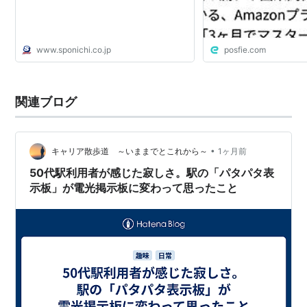
www.sponichi.co.jp
posfie.com
関連ブログ
•
キャリア散歩道 ～いままでとこれから～
1ヶ月前
50代駅利用者が感じた寂しさ。駅の「パタパタ表
示板」が電光掲示板に変わって思ったこと