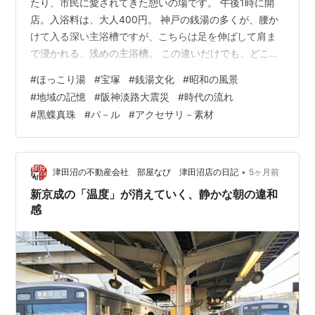
たり、市民に愛されてきた憩いの場です。 午後1時に開
店。入浴料は、大人400円。 神戸の銭湯の多くが、腰か
けて入る深い主浴槽ですが、こちらは足を伸ばして肩ま
で浸かれる、浅めの主浴槽。 この違いだけでも、どこか
やさしさを感じます。 始まりは1970年。内風呂がまだ少
#
ほっこり湯
#
宝塚
#
銭湯文化
#
昭和の風景
なかった時代に、宝塚市が「市立蔵人共同浴場」として
#
地域の記憶
#
阪神淡路大震災
#
時代の流れ
開設しました。その後、「わかくさ湯」の愛称で、地元
#
黒蝶真珠
#
パ－ル
#
アクセサリ－素材
自治会によって運営されてきたそうです。 そして、阪
神・淡路大震災の際には、発災からわずか6日後に営業を
再開。被災した人たちの、心と体を温め続けてきまし
た。 2013年3月に一度閉鎖。…
•
津田沼の不動産会社 部屋なび 津田沼店の日記
5ヶ月前
新京成の「温度」が消えていく、静かな朝の違和
感