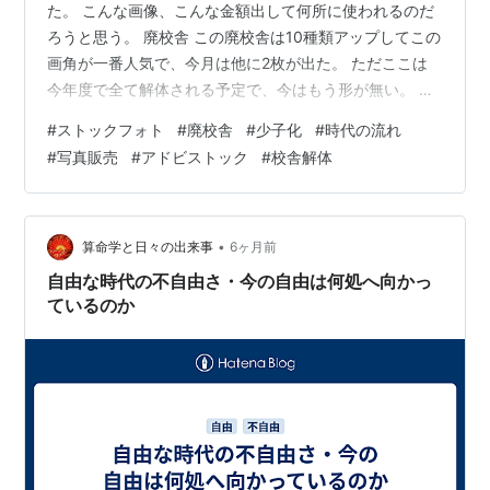
た。 こんな画像、こんな金額出して何所に使われるのだ
ろうと思う。 廃校舎 この廃校舎は10種類アップしてこの
画角が一番人気で、今月は他に2枚が出た。 ただここは
今年度で全て解体される予定で、今はもう形が無い。 下
を撮影した時は殆どが解体されて、本校舎の一部だけが
#
ストックフォト
#
廃校舎
#
少子化
#
時代の流れ
残っていた。 校舎正面入り口 2025年12月25日撮影 校舎
#
写真販売
#
アドビストック
#
校舎解体
左 2026年の今現在は、ガレキの搬出作業が行われてい
る。 体育館だけは地域開放で残される様子。 地元民とし
ては残念だけれど、これも少子化時代の流れ。 下は在り
し日の校舎。 右は九州新幹線の高架で、校舎の奥先には
•
算命学と日々の出来事
6ヶ月前
通過中の車両が…
自由な時代の不自由さ・今の自由は何処へ向かっ
ているのか