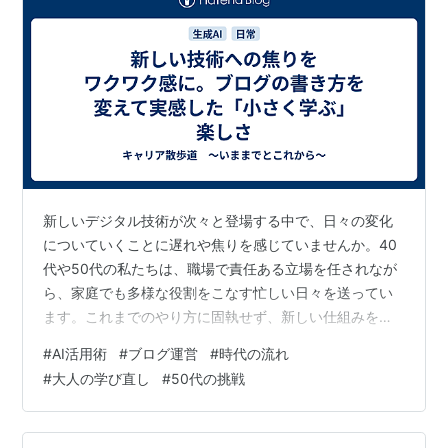
新しいデジタル技術が次々と登場する中で、日々の変化
についていくことに遅れや焦りを感じていませんか。40
代や50代の私たちは、職場で責任ある立場を任されなが
ら、家庭でも多様な役割をこなす忙しい日々を送ってい
ます。これまでのやり方に固執せず、新しい仕組みを学
びたい気持ちはあるものの、日々の忙しさに追われてな
#
AI活用術
#
ブログ運営
#
時代の流れ
かなか一歩を踏み出せない。そんな時代のスピードに対
#
大人の学び直し
#
50代の挑戦
する戸惑いを抱えながらも、私は「自分から少しずつで
も変化に触れていきたい」と強く実感したのです。 以前
にも記載しましたが、このブログの記事は、私が考えた