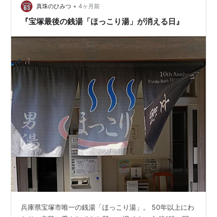
文章の骨子を元にして、AIに形にしてもらう方法で作成
•
真珠のひみつ
4ヶ月前
しています。しかし、AIの出力する文章がど…
『宝塚最後の銭湯「ほっこり湯」が消える日』
兵庫県宝塚市唯一の銭湯「ほっこり湯」。 50年以上にわ