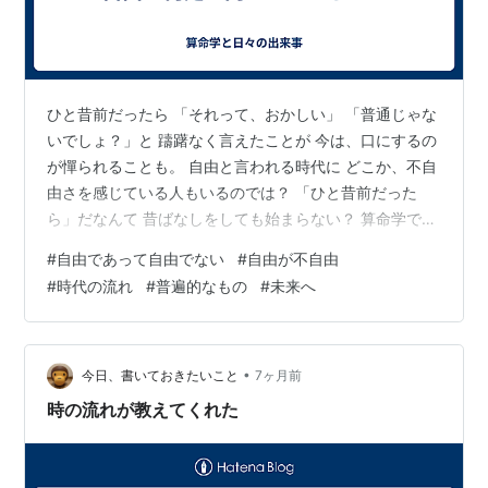
ひと昔前だったら 「それって、おかしい」 「普通じゃな
いでしょ？」と 躊躇なく言えたことが 今は、口にするの
が憚られることも。 自由と言われる時代に どこか、不自
由さを感じている人もいるのでは？ 「ひと昔前だった
ら」だなんて 昔ばなしをしても始まらない？ 算命学では
時代が変わっても 変わるべきでない姿があると考えま
#
自由であって自由でない
#
自由が不自由
す。 もしも、この部分が大きく変わってしまうと 将来的
#
時代の流れ
#
普遍的なもの
#
未来へ
に、人間社会が成り立たなくなる。 自由は、どこへ向か
って行っているのか。 その自由に、未来は？ 算命学では
「未来の星」という捉え方があり それは、明るい希望を
持てるモノ。 「未来の星」とは 次の世代に繋げていくこ
•
今日、書いておきたいこと
7ヶ月前
と。 『あなた…
時の流れが教えてくれた