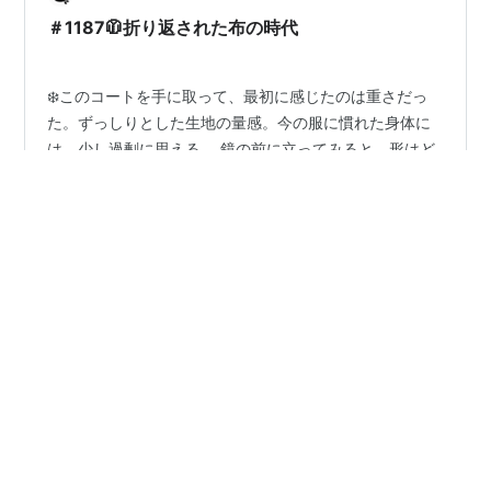
年だった。後継者のいない会社の廃業、倒産…
＃1187🧥折り返された布の時代
❄️このコートを手に取って、最初に感じたのは重さだっ
た。ずっしりとした生地の量感。今の服に慣れた身体に
は、少し過剰に思える。 鏡の前に立ってみると、形はど
こか現代的にも見える。肩は柔らかく、いかにも昔のス
ーツのような硬さはない。それなのに、どこか決定的に
「今」ではない。 理由は、首元だった。 よく見ると、こ
#
ファッション史
#
衣服考
#
冬の気配
#
コート
のコートにはスーツのジャケットについているようなは
#
時代の流れ
#
手放す
#
残す
っきりした折り返しの襟はない。いわゆる「ラペル」と
呼ばれる形だ。代わりに、フードからそのまま続くよう
な襟があり、それが胸のあたりまで大きく開いている 🌬️
あとから分かったことだが、あの折り返しの襟というの
•
Coffret d'amour ~愛の宝石箱
10ヶ月前
は、もともと前身ごろ――胸の前に来る…
秋分図2025
2025.9.23 3：19 秋分 昨日の日食に続き秋分 世の中的に
表しているのが、完全に政権交代 個人で言えば、世代交