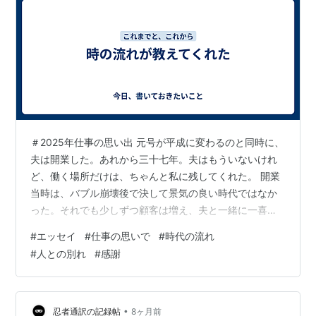
＃2025年仕事の思い出 元号が平成に変わるのと同時に、
夫は開業した。あれから三十七年。夫はもういないけれ
ど、働く場所だけは、ちゃんと私に残してくれた。 開業
当時は、バブル崩壊後で決して景気の良い時代ではなか
った。それでも少しずつ顧客は増え、夫と一緒に一喜一
憂した日々を思い出す。夫はいつも「社会に貢献した
#
エッセイ
#
仕事の思いで
#
時代の流れ
い」と口にしていた。金銭よりも信用と誠実さを大切に
#
人との別れ
#
感謝
し、困っている人の力になることをいとわない人だっ
た。 そうして築いてきた仕事の中で、私たちは多くの
方々の人生と、会社の栄枯盛衰に寄り添ってきた。 2025
年は、その歩みの中でも、特に時の流れを強く感じた一
•
忍者通訳の記録帖
8ヶ月前