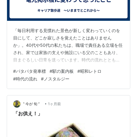
「毎日利用する見慣れた景色が新しく変わっていくのを
目にして、どこか寂しさを覚えたことはありません
か」。40代や50代の私たちは、職場で責任ある立場を任
され、家では家族の支えや施設にいる父のこともあり、
目まぐるしい日常を送っています。時代の流れとともに
周囲の環境がどんどん便利になっていく一方で、自分が
#
パタパタ発車標
#
駅の案内板
#
昭和レトロ
親しんできた古いものが消えていく瞬間には、胸がキュ
#
時代の流れ
#
ノスタルジー
ッとなるものです。効率的な新しさを素直に喜びつつ
も、心に残る懐かしい風景も大切に味わっていきたい。
そんな時代の変化を前にして、私は「便利になる現実を
受け入れながら、今しか見られない古いものの良さをマ
•
‟ 今が 旬 ”
1ヶ月前
イペースに楽しむ時間こそが贅沢なのだ」と痛感しまし
「お供え！」
た…